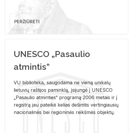
PERŽIŪRĖTI
UNESCO „Pasaulio
atmintis“
VU biblioteka, saugodama ne vieną unikalų
lietuvių raštijos paminklą, įsijungė į UNESCO
„Pasaulio atminties“ programą 2006 metais ir į
registrą jau pateikė kelias dešimtis vertingiausių
nacionalinės bei regioninės reikšmės objektų.