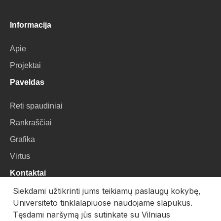
Informacija
Apie
Projektai
Paveldas
Reti spaudiniai
Rankraščiai
Grafika
Virtus
Kontaktai
Siekdami užtikrinti jums teikiamų paslaugų kokybę,
VU Biblioteka
Universiteto tinklalapiuose naudojame slapukus.
Universiteto g. 3, LT-01122, Vilnius
Tęsdami naršymą jūs sutinkate su Vilniaus