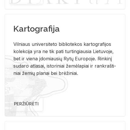
Kartografija
Vil­niaus uni­ver­si­te­to bi­b­lio­te­kos kar­to­gra­fi­jos
ko­lek­ci­ja yra ne tik pati tur­tin­giau­sia Lie­tu­vo­je,
bet ir vie­na įdo­miau­sių Rytų Eu­ro­po­je. Rin­ki­nį
su­da­ro at­la­sai, is­to­ri­niai že­mė­la­piai ir rank­raš­ti­
niai že­mių pla­nai bei brė­ži­niai.
PERŽIŪRĖTI