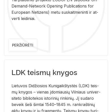
De­mand-Ne­twork Ope­ning Pub­li­ca­tions for
Eu­ro­pe­an Ne­ti­zens) metu su­skait­me­nin­ti ir at­
ver­ti lei­di­niai.
PERŽIŪRĖTI
LDK teismų knygos
Lie­tu­vos Di­džio­sios Ku­ni­gaikš­tys­tės (LDK) teis­
mų kny­gos – vie­nas įdo­miau­sių Vil­niaus uni­ver­
si­te­to bi­b­lio­te­kos is­to­ri­nių rin­ki­nių. Jį su­da­ro
be­veik šeši šim­tai 1540–1845 m. rank­raš­ti­nių
aktų kny­gų ir jų frag­men­tų. Teis­mų kny­gų tu­ri­