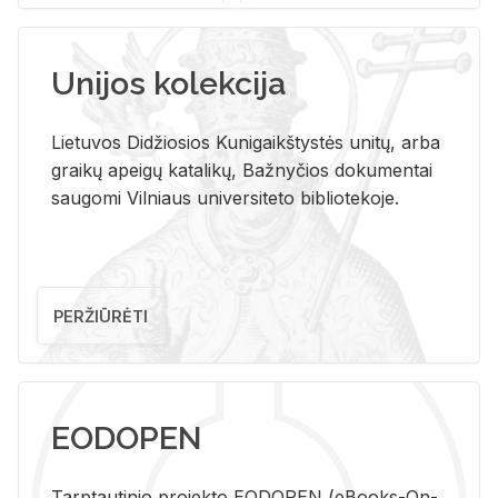
Unijos kolekcija
Lietuvos Didžiosios Kunigaikštystės unitų, arba
graikų apeigų katalikų, Bažnyčios dokumentai
saugomi Vilniaus universiteto bibliotekoje.
PERŽIŪRĖTI
EODOPEN
Tarp­tau­ti­nio pro­jek­to EO­DO­PEN (eBo­oks-On-