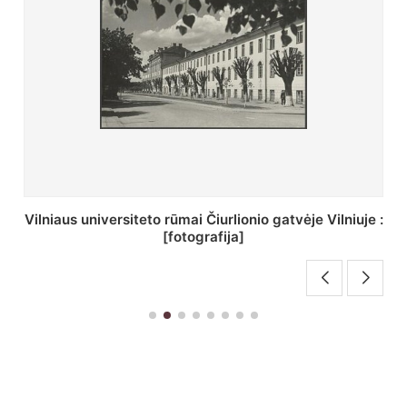
St. Batoro universiteto J. Pilsudskio kolegija :
[fotografija]