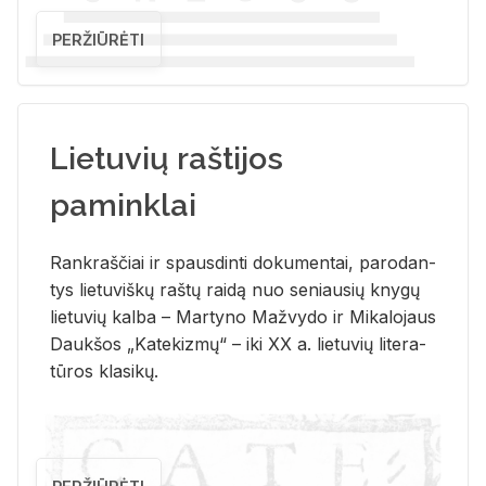
PERŽIŪRĖTI
Lietuvių raštijos
paminklai
Rank­raš­čiai ir spaus­din­ti do­ku­men­tai, pa­ro­dan­
tys lie­tu­viš­kų raš­tų rai­dą nuo se­niau­sių kny­gų
lie­tu­vių kal­ba – Mar­ty­no Ma­žvy­do ir Mi­ka­lo­jaus
Dauk­šos „Ka­te­kiz­mų“ – iki XX a. lie­tu­vių li­te­ra­
tū­ros kla­si­kų.