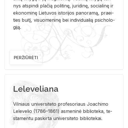
nys at­spin­di pla­čią po­li­ti­nę, ju­ri­di­nę, so­cia­li­nę ir
eko­no­mi­nę Lie­tu­vos is­to­ri­jos pa­no­ra­mą, pra­ei­
ties bui­tį, vi­suo­me­ni­nę bei in­di­vi­dua­lią psi­cho­lo­
gi­ją.
PERŽIŪRĖTI
Leleveliana
Vil­niaus uni­ver­si­te­to pro­fe­so­riaus Jo­a­chi­mo
Le­le­ve­lio (1786–1861) as­me­ni­nė bi­b­lio­te­ka, te­
sta­men­tu pa­skir­ta uni­ver­si­te­to bi­b­lio­te­kai.