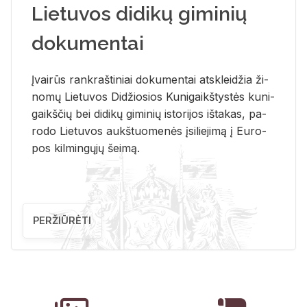
Lietuvos didikų giminių
dokumentai
Įvai­rūs rank­raš­ti­niai do­ku­men­tai at­sklei­džia ži­
no­mų Lie­tu­vos Di­džio­sios Ku­ni­gaikš­tys­tės ku­ni­
gaikš­čių bei di­di­kų gi­mi­nių is­to­ri­jos iš­ta­kas, pa­
ro­do Lie­tu­vos aukš­tuo­me­nės įsi­lie­ji­mą į Eu­ro­
pos kil­min­gų­jų šei­mą.
PERŽIŪRĖTI