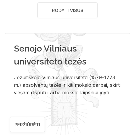
RODYTI VISUS
Senojo Vilniaus
universiteto tezės
Jėzuitiškojo Vilniaus universiteto (1579–1773
m.) absolventų tezės ir kiti mokslo darbai, skirti
viešam disputui arba mokslo laipsniui įgyti.
PERŽIŪRĖTI