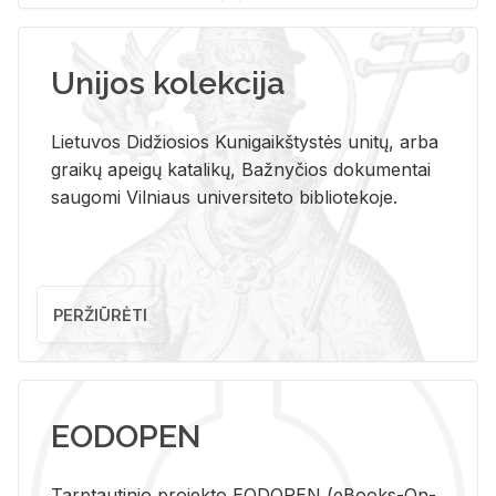
Unijos kolekcija
Lietuvos Didžiosios Kunigaikštystės unitų, arba
graikų apeigų katalikų, Bažnyčios dokumentai
saugomi Vilniaus universiteto bibliotekoje.
PERŽIŪRĖTI
EODOPEN
Tarp­tau­ti­nio pro­jek­to EO­DO­PEN (eBo­oks-On-