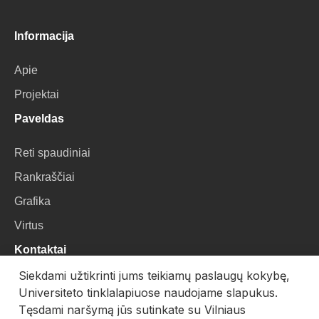
Informacija
Apie
Projektai
Paveldas
Reti spaudiniai
Rankraščiai
Grafika
Virtus
Kontaktai
Siekdami užtikrinti jums teikiamų paslaugų kokybę,
VU Biblioteka
Universiteto tinklalapiuose naudojame slapukus.
Universiteto g. 3, LT-01122, Vilnius
Tęsdami naršymą jūs sutinkate su Vilniaus