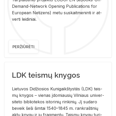
De­mand-Ne­twork Ope­ning Pub­li­ca­tions for
Eu­ro­pe­an Ne­ti­zens) metu su­skait­me­nin­ti ir at­
ver­ti lei­di­niai.
PERŽIŪRĖTI
LDK teismų knygos
Lie­tu­vos Di­džio­sios Ku­ni­gaikš­tys­tės (LDK) teis­
mų kny­gos – vie­nas įdo­miau­sių Vil­niaus uni­ver­
si­te­to bi­b­lio­te­kos is­to­ri­nių rin­ki­nių. Jį su­da­ro
be­veik šeši šim­tai 1540–1845 m. rank­raš­ti­nių
aktų kny­gų ir jų frag­men­tų. Teis­mų kny­gų tu­ri­