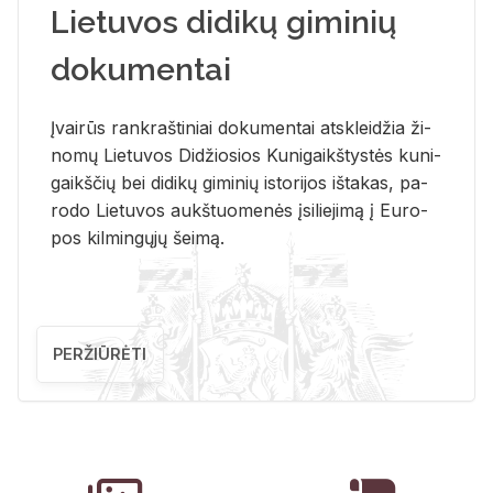
Lietuvos didikų giminių
dokumentai
Įvai­rūs rank­raš­ti­niai do­ku­men­tai at­sklei­džia ži­
no­mų Lie­tu­vos Di­džio­sios Ku­ni­gaikš­tys­tės ku­ni­
gaikš­čių bei di­di­kų gi­mi­nių is­to­ri­jos iš­ta­kas, pa­
ro­do Lie­tu­vos aukš­tuo­me­nės įsi­lie­ji­mą į Eu­ro­
pos kil­min­gų­jų šei­mą.
PERŽIŪRĖTI