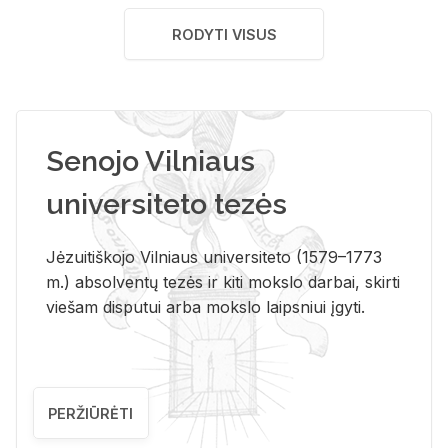
RODYTI VISUS
Senojo Vilniaus
universiteto tezės
Jėzuitiškojo Vilniaus universiteto (1579–1773
m.) absolventų tezės ir kiti mokslo darbai, skirti
viešam disputui arba mokslo laipsniui įgyti.
PERŽIŪRĖTI