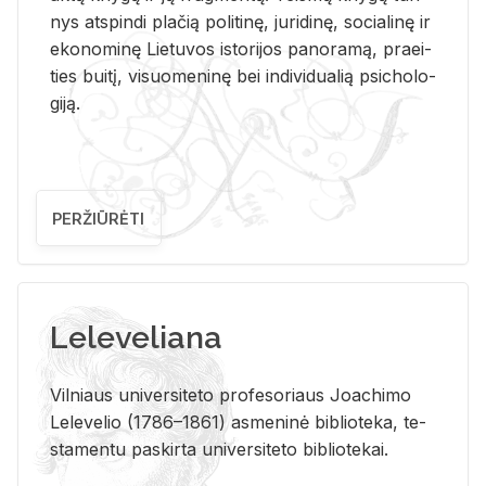
nys at­spin­di pla­čią po­li­ti­nę, ju­ri­di­nę, so­cia­li­nę ir
eko­no­mi­nę Lie­tu­vos is­to­ri­jos pa­no­ra­mą, pra­ei­
ties bui­tį, vi­suo­me­ni­nę bei in­di­vi­dua­lią psi­cho­lo­
gi­ją.
PERŽIŪRĖTI
Leleveliana
Vil­niaus uni­ver­si­te­to pro­fe­so­riaus Jo­a­chi­mo
Le­le­ve­lio (1786–1861) as­me­ni­nė bi­b­lio­te­ka, te­
sta­men­tu pa­skir­ta uni­ver­si­te­to bi­b­lio­te­kai.