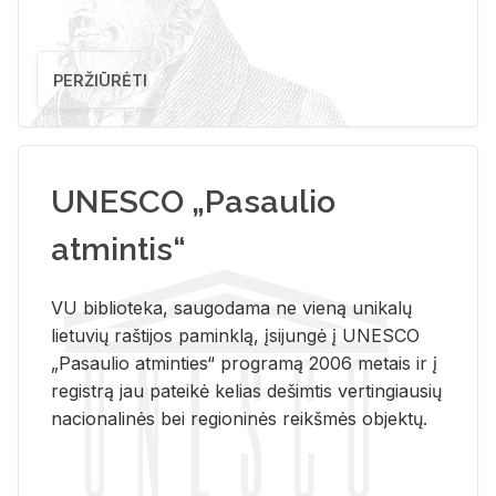
PERŽIŪRĖTI
UNESCO „Pasaulio
atmintis“
VU biblioteka, saugodama ne vieną unikalų
lietuvių raštijos paminklą, įsijungė į UNESCO
„Pasaulio atminties“ programą 2006 metais ir į
registrą jau pateikė kelias dešimtis vertingiausių
nacionalinės bei regioninės reikšmės objektų.