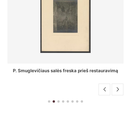
Stepono Batoro universiteto bibliotekos Profesorių
skaitykla