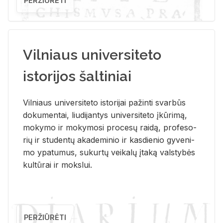
PERŽIŪRĖTI
Vilniaus universiteto
istorijos šaltiniai
Vil­niaus uni­ver­si­te­to is­to­ri­jai pa­žin­ti svar­būs
do­ku­men­tai, liu­di­jan­tys uni­ver­si­te­to įkū­ri­mą,
mo­ky­mo ir mo­ky­mo­si pro­ce­sų rai­dą, pro­fe­so­
rių ir stu­den­tų aka­de­mi­nio ir kas­die­nio gy­ve­ni­
mo ypa­tu­mus, su­kur­tų vei­ka­lų įta­ką vals­ty­bės
kul­tū­rai ir moks­lui.
PERŽIŪRĖTI