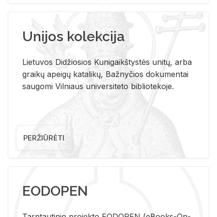
Unijos kolekcija
Lietuvos Didžiosios Kunigaikštystės unitų, arba
graikų apeigų katalikų, Bažnyčios dokumentai
saugomi Vilniaus universiteto bibliotekoje.
PERŽIŪRĖTI
EODOPEN
Tarp­tau­ti­nio pro­jek­to EO­DO­PEN (eBo­oks-On-