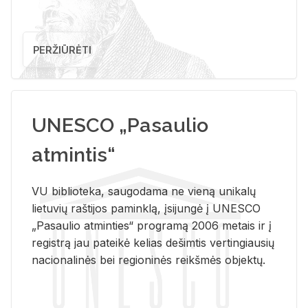
PERŽIŪRĖTI
UNESCO „Pasaulio
atmintis“
VU biblioteka, saugodama ne vieną unikalų
lietuvių raštijos paminklą, įsijungė į UNESCO
„Pasaulio atminties“ programą 2006 metais ir į
registrą jau pateikė kelias dešimtis vertingiausių
nacionalinės bei regioninės reikšmės objektų.