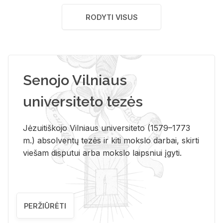
RODYTI VISUS
Senojo Vilniaus
universiteto tezės
Jėzuitiškojo Vilniaus universiteto (1579–1773
m.) absolventų tezės ir kiti mokslo darbai, skirti
viešam disputui arba mokslo laipsniui įgyti.
PERŽIŪRĖTI