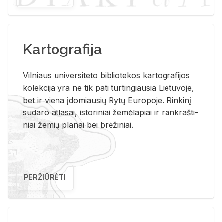
Kartografija
Vil­niaus uni­ver­si­te­to bi­b­lio­te­kos kar­to­gra­fi­jos
ko­lek­ci­ja yra ne tik pati tur­tin­giau­sia Lie­tu­vo­je,
bet ir vie­na įdo­miau­sių Rytų Eu­ro­po­je. Rin­ki­nį
su­da­ro at­la­sai, is­to­ri­niai že­mė­la­piai ir rank­raš­ti­
niai že­mių pla­nai bei brė­ži­niai.
PERŽIŪRĖTI