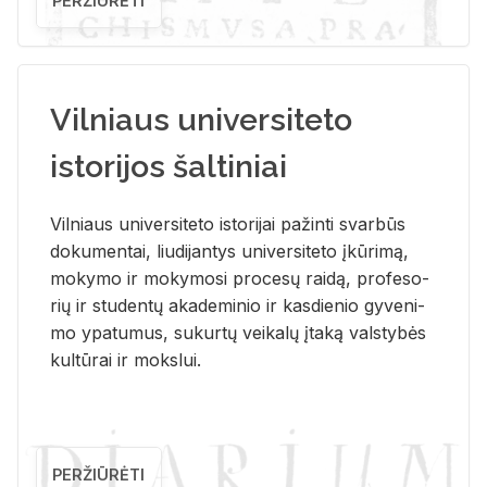
PERŽIŪRĖTI
Vilniaus universiteto
istorijos šaltiniai
Vil­niaus uni­ver­si­te­to is­to­ri­jai pa­žin­ti svar­būs
do­ku­men­tai, liu­di­jan­tys uni­ver­si­te­to įkū­ri­mą,
mo­ky­mo ir mo­ky­mo­si pro­ce­sų rai­dą, pro­fe­so­
rių ir stu­den­tų aka­de­mi­nio ir kas­die­nio gy­ve­ni­
mo ypa­tu­mus, su­kur­tų vei­ka­lų įta­ką vals­ty­bės
kul­tū­rai ir moks­lui.
PERŽIŪRĖTI