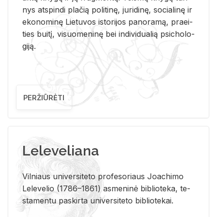
nys at­spin­di pla­čią po­li­ti­nę, ju­ri­di­nę, so­cia­li­nę ir
eko­no­mi­nę Lie­tu­vos is­to­ri­jos pa­no­ra­mą, pra­ei­
ties bui­tį, vi­suo­me­ni­nę bei in­di­vi­dua­lią psi­cho­lo­
gi­ją.
PERŽIŪRĖTI
Leleveliana
Vil­niaus uni­ver­si­te­to pro­fe­so­riaus Jo­a­chi­mo
Le­le­ve­lio (1786–1861) as­me­ni­nė bi­b­lio­te­ka, te­
sta­men­tu pa­skir­ta uni­ver­si­te­to bi­b­lio­te­kai.