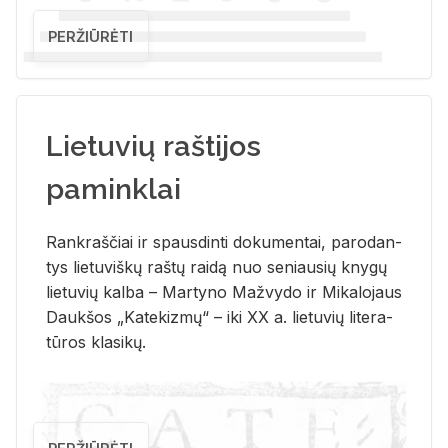
PERŽIŪRĖTI
Lietuvių raštijos
paminklai
Rank­raš­čiai ir spaus­din­ti do­ku­men­tai, pa­ro­dan­
tys lie­tu­viš­kų raš­tų rai­dą nuo se­niau­sių kny­gų
lie­tu­vių kal­ba – Mar­ty­no Ma­žvy­do ir Mi­ka­lo­jaus
Dauk­šos „Ka­te­kiz­mų“ – iki XX a. lie­tu­vių li­te­ra­
tū­ros kla­si­kų.