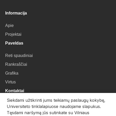
Informacija
Apie
Projektai
Paveldas
Reti spaudiniai
Rankraščiai
Grafika
Virtus
Kontaktai
Siekdami užtikrinti jums teikiamų paslaugų kokybę,
VU Biblioteka
Universiteto tinklalapiuose naudojame slapukus.
Universiteto g. 3, LT-01122, Vilnius
Tęsdami naršymą jūs sutinkate su Vilniaus