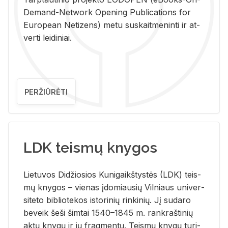
De­mand-Ne­twork Ope­ning Pub­li­ca­tions for
Eu­ro­pe­an Ne­ti­zens) metu su­skait­me­nin­ti ir at­
ver­ti lei­di­niai.
PERŽIŪRĖTI
LDK teismų knygos
Lie­tu­vos Di­džio­sios Ku­ni­gaikš­tys­tės (LDK) teis­
mų kny­gos – vie­nas įdo­miau­sių Vil­niaus uni­ver­
si­te­to bi­b­lio­te­kos is­to­ri­nių rin­ki­nių. Jį su­da­ro
be­veik šeši šim­tai 1540–1845 m. rank­raš­ti­nių
aktų kny­gų ir jų frag­men­tų. Teis­mų kny­gų tu­ri­