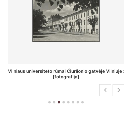
St. Batoro universiteto J. Pilsudskio kolegija :
[fotografija]