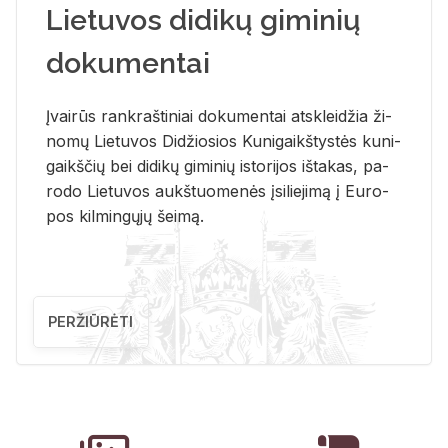
Lietuvos didikų giminių
dokumentai
Įvai­rūs rank­raš­ti­niai do­ku­men­tai at­sklei­džia ži­
no­mų Lie­tu­vos Di­džio­sios Ku­ni­gaikš­tys­tės ku­ni­
gaikš­čių bei di­di­kų gi­mi­nių is­to­ri­jos iš­ta­kas, pa­
ro­do Lie­tu­vos aukš­tuo­me­nės įsi­lie­ji­mą į Eu­ro­
pos kil­min­gų­jų šei­mą.
PERŽIŪRĖTI