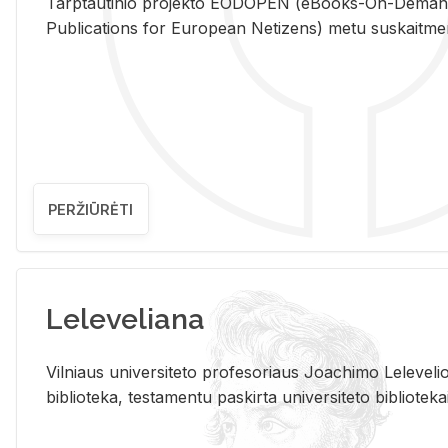
Tarp­tau­ti­nio pro­jek­to EO­DO­PEN (eBo­oks-On-De­m
Pub­li­ca­tions for Eu­ro­pe­an Ne­ti­zens) metu su­skait­me­nin­t
PERŽIŪRĖTI
Leleveliana
Vil­niaus uni­ver­si­te­to pro­fe­so­riaus Jo­a­chi­mo Le­le­ve
bi­b­lio­te­ka, te­sta­men­tu pa­skir­ta uni­ver­si­te­to bi­b­lio­te­ka