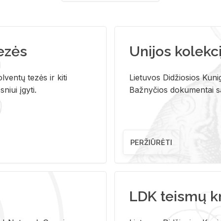
tezės
Unijos kolekci
ventų tezės ir kiti
Lietuvos Didžiosios Kunig
niui įgyti.
Bažnyčios dokumentai sau
PERŽIŪRĖTI
LDK teismų k