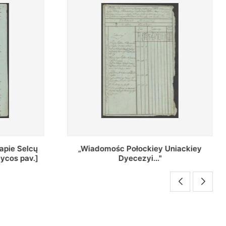
Uniackiey
Regestr Parochow Dekanatu
Brzeskiego