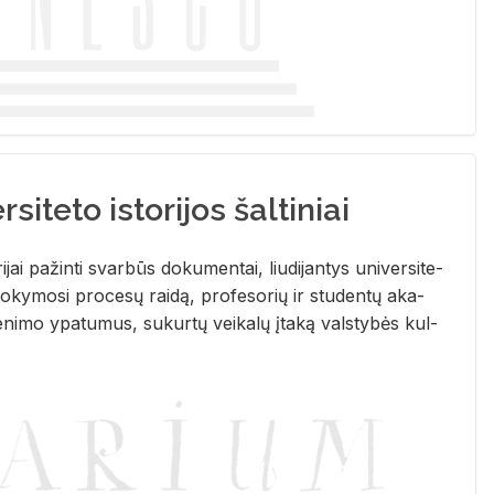
siteto istorijos šaltiniai
­ri­jai pa­žin­ti svar­būs do­ku­men­tai, liu­di­jan­tys uni­ver­si­te­
­ky­mo­si pro­ce­sų rai­dą, pro­fe­so­rių ir stu­den­tų aka­
e­ni­mo ypa­tu­mus, su­kur­tų vei­ka­lų įta­ką vals­ty­bės kul­