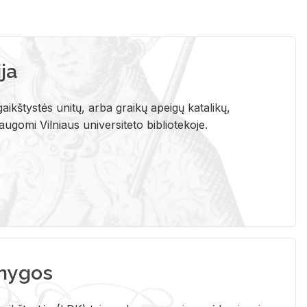
ja
aikštystės unitų, arba graikų apeigų katalikų,
gomi Vilniaus universiteto bibliotekoje.
nygos