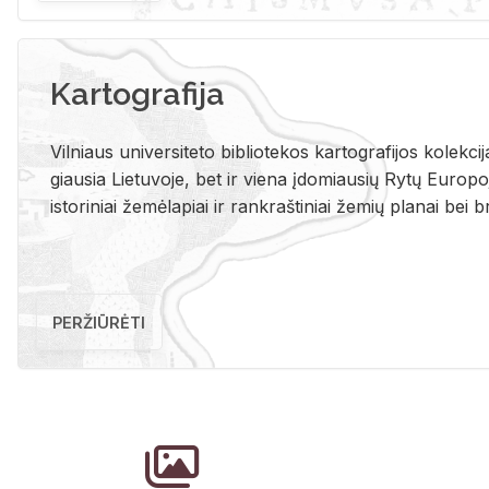
Kartografija
Vil­niaus uni­ver­si­te­to bi­b­lio­te­kos kar­to­gra­fi­jos ko­lek­c
giau­sia Lie­tu­vo­je, bet ir vie­na įdo­miau­sių Rytų Eu­ro­po­je
is­to­ri­niai že­mė­la­piai ir rank­raš­ti­niai že­mių pla­nai bei br
PERŽIŪRĖTI