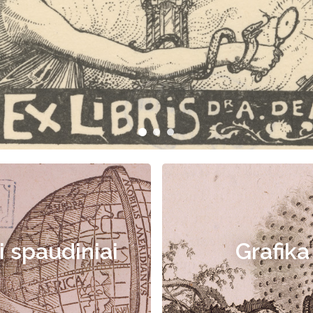
i spaudiniai
Grafika