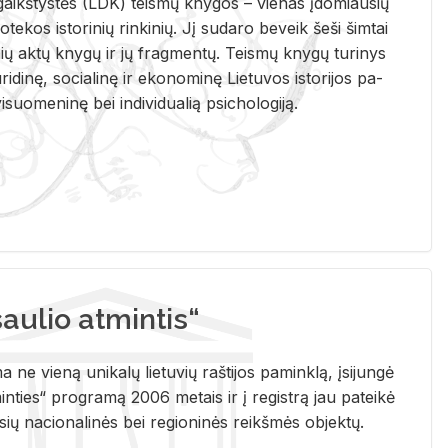
i­gaikš­tys­tės (LDK) teis­mų kny­gos – vie­nas įdo­miau­sių
lio­te­kos is­to­ri­nių rin­ki­nių. Jį su­da­ro be­veik šeši šim­tai
ų aktų kny­gų ir jų frag­men­tų. Teis­mų kny­gų tu­ri­nys
u­ri­di­nę, so­cia­li­nę ir eko­no­mi­nę Lie­tu­vos is­to­ri­jos pa­
­suo­me­ni­nę bei in­di­vi­dua­lią psi­cho­lo­gi­ją.
ulio atmintis“
ne vieną unikalų lietuvių raštijos paminklą, įsijungė
ties“ programą 2006 metais ir į registrą jau pateikė
usių nacionalinės bei regioninės reikšmės objektų.