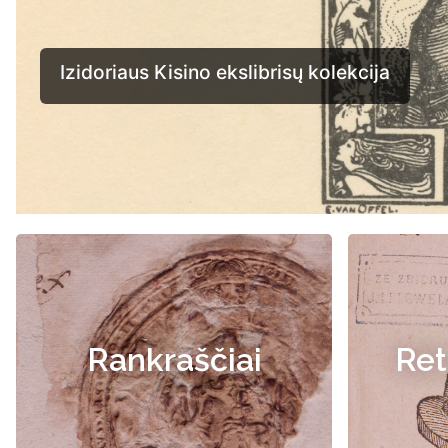
Rankraščiai
Ret