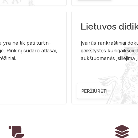
Lietuvos didi
i­ja yra ne tik pati tur­tin­
Įvai­rūs rank­raš­ti­niai do­k
. Rin­ki­nį su­da­ro at­la­sai,
gaikš­tys­tės ku­ni­gaikš­čių b
ė­ži­niai.
aukš­tuo­me­nės įsi­lie­ji­mą 
PERŽIŪRĖTI