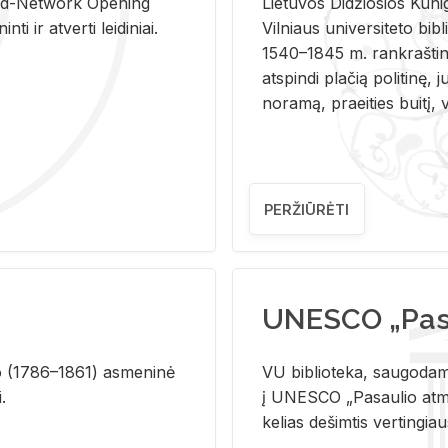
and-Ne­twork Ope­ning
Lie­tu­vos Di­džio­sios Ku­n
i ir at­ver­ti lei­di­niai.
Vil­niaus uni­ver­si­te­to bi­b­
1540–1845 m. rank­raš­ti­ni
at­spin­di pla­čią po­li­ti­nę, j
no­ra­mą, pra­ei­ties bui­tį, vi
PERŽIŪRĖTI
UNESCO „Pasa
­lio (1786–1861) as­me­ni­nė
VU biblioteka, saugodama 
i.
į UNESCO „Pasaulio atmin
kelias dešimtis vertingia