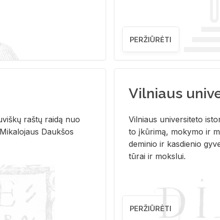
PERŽIŪRĖTI
Vilniaus univer
u­viš­kų raš­tų rai­dą nuo
Vil­niaus uni­ver­si­te­to is­to
 Mi­ka­lo­jaus Dauk­šos
to įkū­ri­mą, mo­ky­mo ir mo
de­mi­nio ir kas­die­nio gy­v
tū­rai ir moks­lui.
PERŽIŪRĖTI