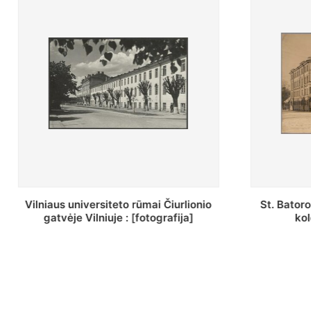
St. Batoro universiteto J. Pilsudskio
[Inventor
kolegija : [fotografija]
bazilijonų