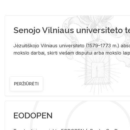
Senojo Vilniaus universiteto 
Jėzuitiškojo Vilniaus universiteto (1579–1773 m.) absol
mokslo darbai, skirti viešam disputui arba mokslo laips
PERŽIŪRĖTI
EODOPEN