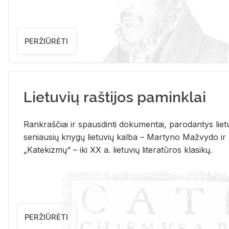
PERŽIŪRĖTI
Lietuvių raštijos paminklai
Rank­raš­čiai ir spaus­din­ti do­ku­men­tai, pa­ro­dan­tys lie­t
se­niau­sių kny­gų lie­tu­vių kal­ba – Mar­ty­no Ma­žvy­do ir
„Ka­te­kiz­mų“ – iki XX a. lie­tu­vių li­te­ra­tū­ros kla­si­kų.
PERŽIŪRĖTI