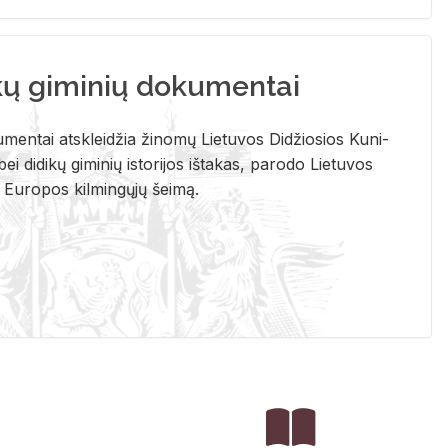
kų giminių dokumentai
u­men­tai at­sklei­džia ži­no­mų Lie­tu­vos Di­džio­sios Ku­ni­
ei di­di­kų gi­mi­nių is­to­ri­jos iš­ta­kas, pa­ro­do Lie­tu­vos
į Eu­ro­pos kil­min­gų­jų šei­mą.