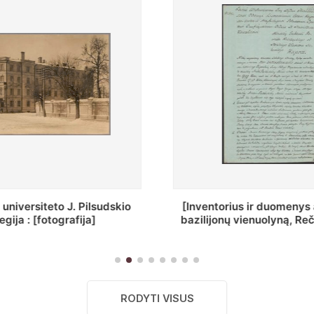
ius ir duomenys apie Selcų
„Wiadomośc Połockiey 
 vienuolyną, Rečycos pav.]
Dyecezyi..."
RODYTI VISUS