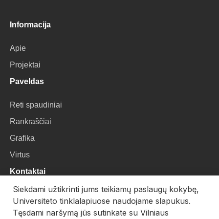
Informacija
Apie
Projektai
Paveldas
Reti spaudiniai
Rankraščiai
Grafika
Virtus
Kontaktai
Siekdami užtikrinti jums teikiamų paslaugų kokybę,
VU Biblioteka
Universiteto tinklalapiuose naudojame slapukus.
Universiteto g. 3, LT-01122, Vilnius
Tęsdami naršymą jūs sutinkate su Vilniaus