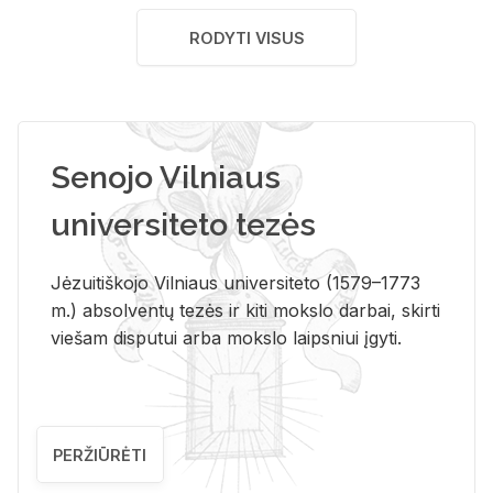
RODYTI VISUS
Senojo Vilniaus
universiteto tezės
Jėzuitiškojo Vilniaus universiteto (1579–1773
m.) absolventų tezės ir kiti mokslo darbai, skirti
viešam disputui arba mokslo laipsniui įgyti.
PERŽIŪRĖTI