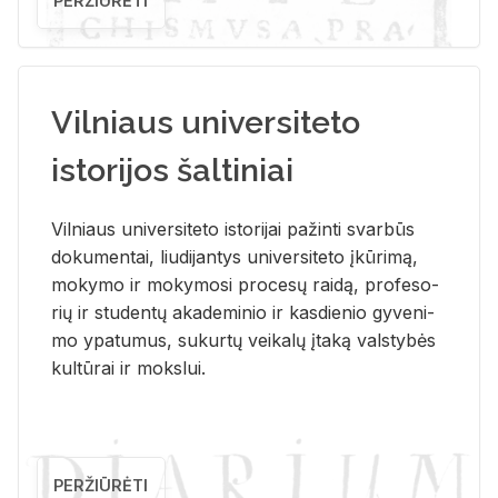
PERŽIŪRĖTI
Vilniaus universiteto
istorijos šaltiniai
Vil­niaus uni­ver­si­te­to is­to­ri­jai pa­žin­ti svar­būs
do­ku­men­tai, liu­di­jan­tys uni­ver­si­te­to įkū­ri­mą,
mo­ky­mo ir mo­ky­mo­si pro­ce­sų rai­dą, pro­fe­so­
rių ir stu­den­tų aka­de­mi­nio ir kas­die­nio gy­ve­ni­
mo ypa­tu­mus, su­kur­tų vei­ka­lų įta­ką vals­ty­bės
kul­tū­rai ir moks­lui.
PERŽIŪRĖTI