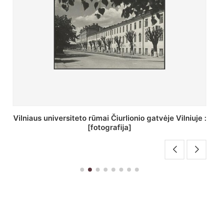
St. Batoro universiteto J. Pilsudskio kolegija :
[fotografija]