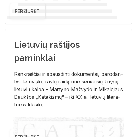
PERŽIŪRĖTI
Lietuvių raštijos
paminklai
Rank­raš­čiai ir spaus­din­ti do­ku­men­tai, pa­ro­dan­
tys lie­tu­viš­kų raš­tų rai­dą nuo se­niau­sių kny­gų
lie­tu­vių kal­ba – Mar­ty­no Ma­žvy­do ir Mi­ka­lo­jaus
Dauk­šos „Ka­te­kiz­mų“ – iki XX a. lie­tu­vių li­te­ra­
tū­ros kla­si­kų.