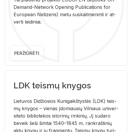
De­mand-Ne­twork Ope­ning Pub­li­ca­tions for
Eu­ro­pe­an Ne­ti­zens) metu su­skait­me­nin­ti ir at­
ver­ti lei­di­niai.
PERŽIŪRĖTI
LDK teismų knygos
Lie­tu­vos Di­džio­sios Ku­ni­gaikš­tys­tės (LDK) teis­
mų kny­gos – vie­nas įdo­miau­sių Vil­niaus uni­ver­
si­te­to bi­b­lio­te­kos is­to­ri­nių rin­ki­nių. Jį su­da­ro
be­veik šeši šim­tai 1540–1845 m. rank­raš­ti­nių
aktų kny­gų ir jų frag­men­tų. Teis­mų kny­gų tu­ri­