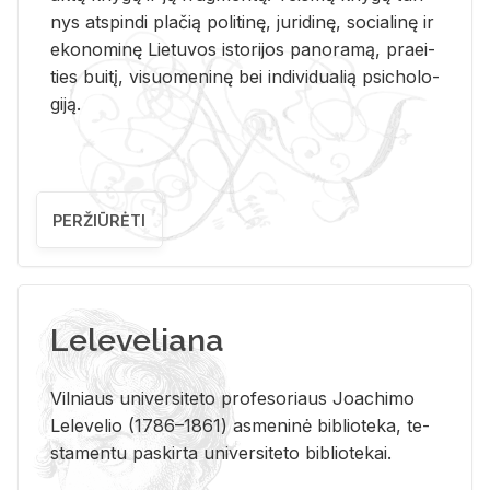
nys at­spin­di pla­čią po­li­ti­nę, ju­ri­di­nę, so­cia­li­nę ir
eko­no­mi­nę Lie­tu­vos is­to­ri­jos pa­no­ra­mą, pra­ei­
ties bui­tį, vi­suo­me­ni­nę bei in­di­vi­dua­lią psi­cho­lo­
gi­ją.
PERŽIŪRĖTI
Leleveliana
Vil­niaus uni­ver­si­te­to pro­fe­so­riaus Jo­a­chi­mo
Le­le­ve­lio (1786–1861) as­me­ni­nė bi­b­lio­te­ka, te­
sta­men­tu pa­skir­ta uni­ver­si­te­to bi­b­lio­te­kai.