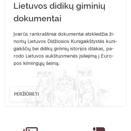
Lietuvos didikų giminių
dokumentai
Įvai­rūs rank­raš­ti­niai do­ku­men­tai at­sklei­džia ži­
no­mų Lie­tu­vos Di­džio­sios Ku­ni­gaikš­tys­tės ku­ni­
gaikš­čių bei di­di­kų gi­mi­nių is­to­ri­jos iš­ta­kas, pa­
ro­do Lie­tu­vos aukš­tuo­me­nės įsi­lie­ji­mą į Eu­ro­
pos kil­min­gų­jų šei­mą.
PERŽIŪRĖTI