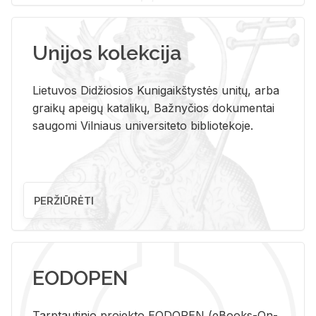
Unijos kolekcija
Lietuvos Didžiosios Kunigaikštystės unitų, arba
graikų apeigų katalikų, Bažnyčios dokumentai
saugomi Vilniaus universiteto bibliotekoje.
PERŽIŪRĖTI
EODOPEN
Tarp­tau­ti­nio pro­jek­to EO­DO­PEN (eBo­oks-On-