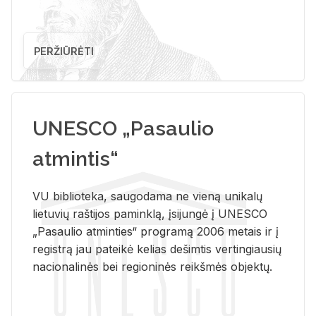
PERŽIŪRĖTI
UNESCO „Pasaulio
atmintis“
VU biblioteka, saugodama ne vieną unikalų
lietuvių raštijos paminklą, įsijungė į UNESCO
„Pasaulio atminties“ programą 2006 metais ir į
registrą jau pateikė kelias dešimtis vertingiausių
nacionalinės bei regioninės reikšmės objektų.