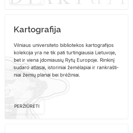
Kartografija
Vil­niaus uni­ver­si­te­to bi­b­lio­te­kos kar­to­gra­fi­jos
ko­lek­ci­ja yra ne tik pati tur­tin­giau­sia Lie­tu­vo­je,
bet ir vie­na įdo­miau­sių Rytų Eu­ro­po­je. Rin­ki­nį
su­da­ro at­la­sai, is­to­ri­niai že­mė­la­piai ir rank­raš­ti­
niai že­mių pla­nai bei brė­ži­niai.
PERŽIŪRĖTI