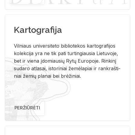
Kartografija
Vil­niaus uni­ver­si­te­to bi­b­lio­te­kos kar­to­gra­fi­jos
ko­lek­ci­ja yra ne tik pati tur­tin­giau­sia Lie­tu­vo­je,
bet ir vie­na įdo­miau­sių Rytų Eu­ro­po­je. Rin­ki­nį
su­da­ro at­la­sai, is­to­ri­niai že­mė­la­piai ir rank­raš­ti­
niai že­mių pla­nai bei brė­ži­niai.
PERŽIŪRĖTI