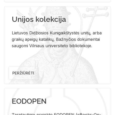
Unijos kolekcija
Lietuvos Didžiosios Kunigaikštystės unitų, arba
graikų apeigų katalikų, Bažnyčios dokumentai
saugomi Vilniaus universiteto bibliotekoje.
PERŽIŪRĖTI
EODOPEN
Tarp­tau­ti­nio pro­jek­to EO­DO­PEN (eBo­oks-On-