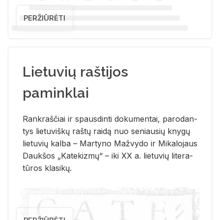
PERŽIŪRĖTI
Lietuvių raštijos
paminklai
Rank­raš­čiai ir spaus­din­ti do­ku­men­tai, pa­ro­dan­
tys lie­tu­viš­kų raš­tų rai­dą nuo se­niau­sių kny­gų
lie­tu­vių kal­ba – Mar­ty­no Ma­žvy­do ir Mi­ka­lo­jaus
Dauk­šos „Ka­te­kiz­mų“ – iki XX a. lie­tu­vių li­te­ra­
tū­ros kla­si­kų.