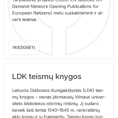
De­mand-Ne­twork Ope­ning Pub­li­ca­tions for
Eu­ro­pe­an Ne­ti­zens) metu su­skait­me­nin­ti ir at­
ver­ti lei­di­niai.
PERŽIŪRĖTI
LDK teismų knygos
Lie­tu­vos Di­džio­sios Ku­ni­gaikš­tys­tės (LDK) teis­
mų kny­gos – vie­nas įdo­miau­sių Vil­niaus uni­ver­
si­te­to bi­b­lio­te­kos is­to­ri­nių rin­ki­nių. Jį su­da­ro
be­veik šeši šim­tai 1540–1845 m. rank­raš­ti­nių
aktų kny­gų ir jų frag­men­tų. Teis­mų kny­gų tu­ri­