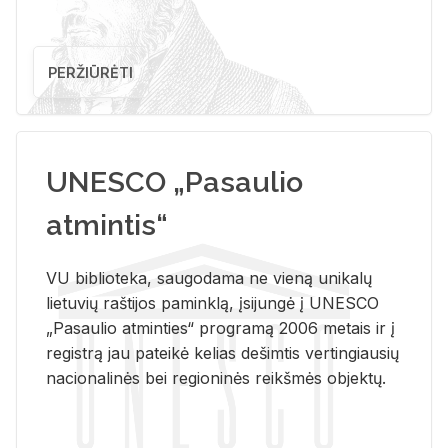
PERŽIŪRĖTI
UNESCO „Pasaulio
atmintis“
VU biblioteka, saugodama ne vieną unikalų
lietuvių raštijos paminklą, įsijungė į UNESCO
„Pasaulio atminties“ programą 2006 metais ir į
registrą jau pateikė kelias dešimtis vertingiausių
nacionalinės bei regioninės reikšmės objektų.