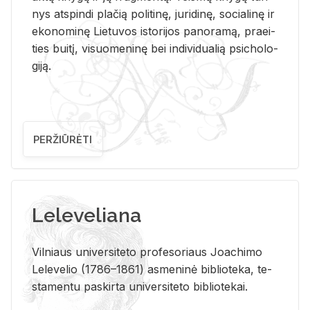
nys at­spin­di pla­čią po­li­ti­nę, ju­ri­di­nę, so­cia­li­nę ir
eko­no­mi­nę Lie­tu­vos is­to­ri­jos pa­no­ra­mą, pra­ei­
ties bui­tį, vi­suo­me­ni­nę bei in­di­vi­dua­lią psi­cho­lo­
gi­ją.
PERŽIŪRĖTI
Leleveliana
Vil­niaus uni­ver­si­te­to pro­fe­so­riaus Jo­a­chi­mo
Le­le­ve­lio (1786–1861) as­me­ni­nė bi­b­lio­te­ka, te­
sta­men­tu pa­skir­ta uni­ver­si­te­to bi­b­lio­te­kai.