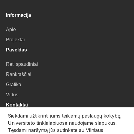
Informacija
Apie
Projektai
Paveldas
Reti spaudiniai
Rankraščiai
Grafika
Virtus
Kontaktai
Siekdami užtikrinti jums teikiamų paslaugų kokybę,
VU Biblioteka
Universiteto tinklalapiuose naudojame slapukus.
Universiteto g. 3, LT-01122, Vilnius
Tęsdami naršymą jūs sutinkate su Vilniaus