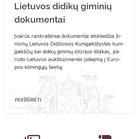
Lietuvos didikų giminių
dokumentai
Įvai­rūs rank­raš­ti­niai do­ku­men­tai at­sklei­džia ži­
no­mų Lie­tu­vos Di­džio­sios Ku­ni­gaikš­tys­tės ku­ni­
gaikš­čių bei di­di­kų gi­mi­nių is­to­ri­jos iš­ta­kas, pa­
ro­do Lie­tu­vos aukš­tuo­me­nės įsi­lie­ji­mą į Eu­ro­
pos kil­min­gų­jų šei­mą.
PERŽIŪRĖTI