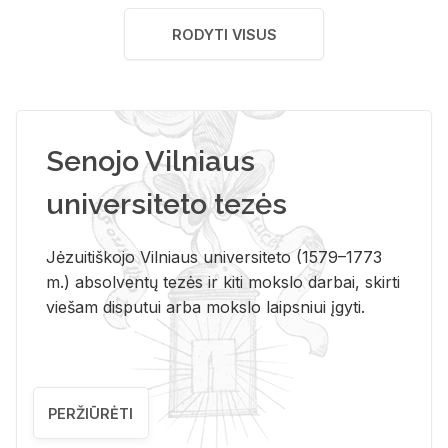
RODYTI VISUS
Senojo Vilniaus
universiteto tezės
Jėzuitiškojo Vilniaus universiteto (1579–1773
m.) absolventų tezės ir kiti mokslo darbai, skirti
viešam disputui arba mokslo laipsniui įgyti.
PERŽIŪRĖTI