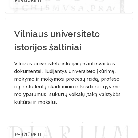
PERŽIŪRĖTI
Vilniaus universiteto
istorijos šaltiniai
Vil­niaus uni­ver­si­te­to is­to­ri­jai pa­žin­ti svar­būs
do­ku­men­tai, liu­di­jan­tys uni­ver­si­te­to įkū­ri­mą,
mo­ky­mo ir mo­ky­mo­si pro­ce­sų rai­dą, pro­fe­so­
rių ir stu­den­tų aka­de­mi­nio ir kas­die­nio gy­ve­ni­
mo ypa­tu­mus, su­kur­tų vei­ka­lų įta­ką vals­ty­bės
kul­tū­rai ir moks­lui.
PERŽIŪRĖTI