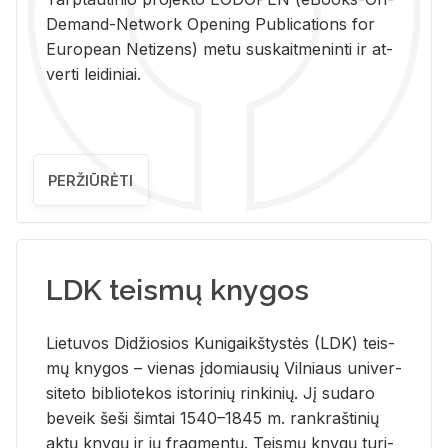
De­mand-Ne­twork Ope­ning Pub­li­ca­tions for
Eu­ro­pe­an Ne­ti­zens) metu su­skait­me­nin­ti ir at­
ver­ti lei­di­niai.
PERŽIŪRĖTI
LDK teismų knygos
Lie­tu­vos Di­džio­sios Ku­ni­gaikš­tys­tės (LDK) teis­
mų kny­gos – vie­nas įdo­miau­sių Vil­niaus uni­ver­
si­te­to bi­b­lio­te­kos is­to­ri­nių rin­ki­nių. Jį su­da­ro
be­veik šeši šim­tai 1540–1845 m. rank­raš­ti­nių
aktų kny­gų ir jų frag­men­tų. Teis­mų kny­gų tu­ri­