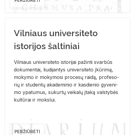
PERŽIŪRĖTI
Vilniaus universiteto
istorijos šaltiniai
Vil­niaus uni­ver­si­te­to is­to­ri­jai pa­žin­ti svar­būs
do­ku­men­tai, liu­di­jan­tys uni­ver­si­te­to įkū­ri­mą,
mo­ky­mo ir mo­ky­mo­si pro­ce­sų rai­dą, pro­fe­so­
rių ir stu­den­tų aka­de­mi­nio ir kas­die­nio gy­ve­ni­
mo ypa­tu­mus, su­kur­tų vei­ka­lų įta­ką vals­ty­bės
kul­tū­rai ir moks­lui.
PERŽIŪRĖTI