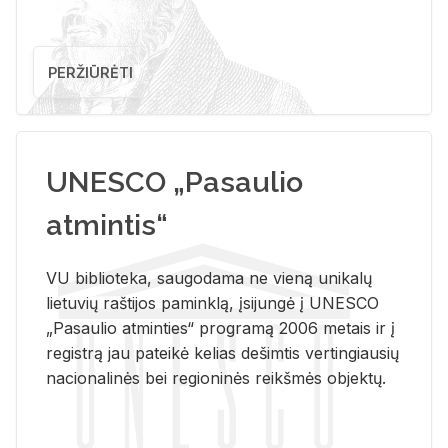
PERŽIŪRĖTI
UNESCO „Pasaulio
atmintis“
VU biblioteka, saugodama ne vieną unikalų
lietuvių raštijos paminklą, įsijungė į UNESCO
„Pasaulio atminties“ programą 2006 metais ir į
registrą jau pateikė kelias dešimtis vertingiausių
nacionalinės bei regioninės reikšmės objektų.