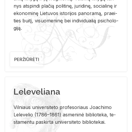
nys at­spin­di pla­čią po­li­ti­nę, ju­ri­di­nę, so­cia­li­nę ir
eko­no­mi­nę Lie­tu­vos is­to­ri­jos pa­no­ra­mą, pra­ei­
ties bui­tį, vi­suo­me­ni­nę bei in­di­vi­dua­lią psi­cho­lo­
gi­ją.
PERŽIŪRĖTI
Leleveliana
Vil­niaus uni­ver­si­te­to pro­fe­so­riaus Jo­a­chi­mo
Le­le­ve­lio (1786–1861) as­me­ni­nė bi­b­lio­te­ka, te­
sta­men­tu pa­skir­ta uni­ver­si­te­to bi­b­lio­te­kai.