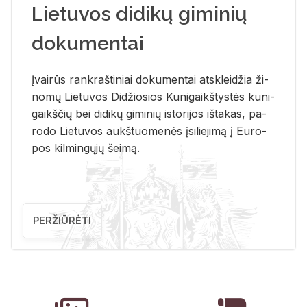
Lietuvos didikų giminių
dokumentai
Įvai­rūs rank­raš­ti­niai do­ku­men­tai at­sklei­džia ži­
no­mų Lie­tu­vos Di­džio­sios Ku­ni­gaikš­tys­tės ku­ni­
gaikš­čių bei di­di­kų gi­mi­nių is­to­ri­jos iš­ta­kas, pa­
ro­do Lie­tu­vos aukš­tuo­me­nės įsi­lie­ji­mą į Eu­ro­
pos kil­min­gų­jų šei­mą.
PERŽIŪRĖTI