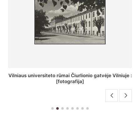
iuje :
St. Batoro universiteto J. Pilsudskio kolegija :
[fotografija]