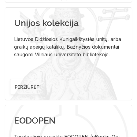
Unijos kolekcija
Lietuvos Didžiosios Kunigaikštystės unitų, arba
graikų apeigų katalikų, Bažnyčios dokumentai
saugomi Vilniaus universiteto bibliotekoje.
PERŽIŪRĖTI
EODOPEN
Tarp­tau­ti­nio pro­jek­to EO­DO­PEN (eBo­oks-On-