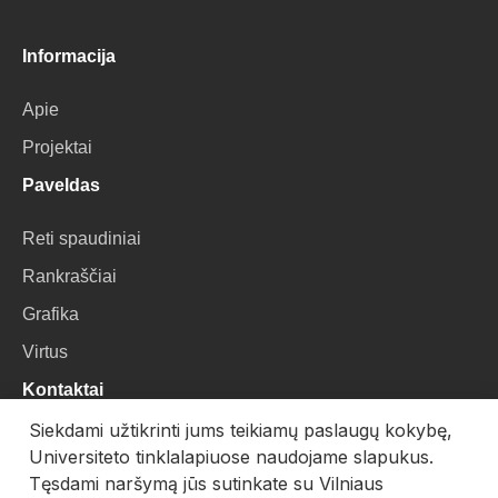
Informacija
Apie
Projektai
Paveldas
Reti spaudiniai
Rankraščiai
Grafika
Virtus
Kontaktai
Siekdami užtikrinti jums teikiamų paslaugų kokybę,
VU Biblioteka
Universiteto tinklalapiuose naudojame slapukus.
Universiteto g. 3, LT-01122, Vilnius
Tęsdami naršymą jūs sutinkate su Vilniaus