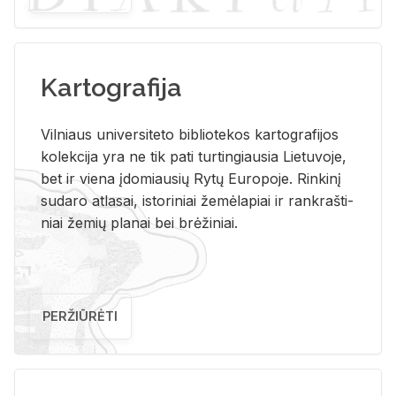
Kartografija
Vil­niaus uni­ver­si­te­to bi­b­lio­te­kos kar­to­gra­fi­jos
ko­lek­ci­ja yra ne tik pati tur­tin­giau­sia Lie­tu­vo­je,
bet ir vie­na įdo­miau­sių Rytų Eu­ro­po­je. Rin­ki­nį
su­da­ro at­la­sai, is­to­ri­niai že­mė­la­piai ir rank­raš­ti­
niai že­mių pla­nai bei brė­ži­niai.
PERŽIŪRĖTI