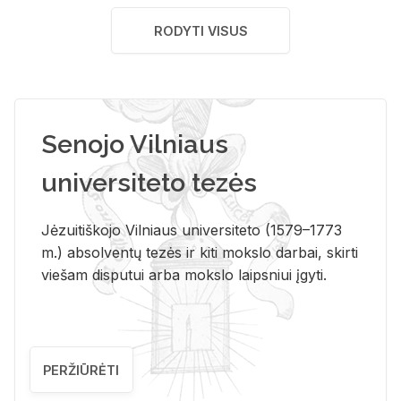
RODYTI VISUS
Senojo Vilniaus
universiteto tezės
Jėzuitiškojo Vilniaus universiteto (1579–1773
m.) absolventų tezės ir kiti mokslo darbai, skirti
viešam disputui arba mokslo laipsniui įgyti.
PERŽIŪRĖTI