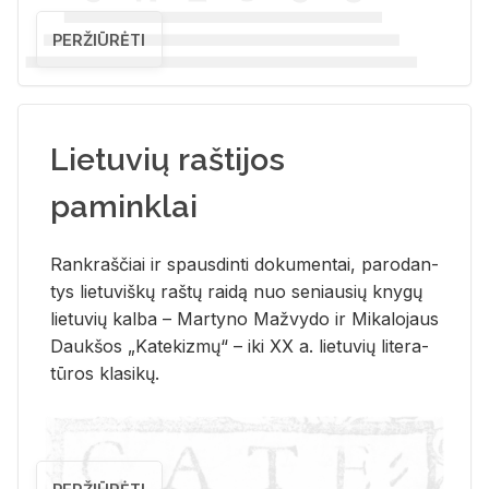
PERŽIŪRĖTI
Lietuvių raštijos
paminklai
Rank­raš­čiai ir spaus­din­ti do­ku­men­tai, pa­ro­dan­
tys lie­tu­viš­kų raš­tų rai­dą nuo se­niau­sių kny­gų
lie­tu­vių kal­ba – Mar­ty­no Ma­žvy­do ir Mi­ka­lo­jaus
Dauk­šos „Ka­te­kiz­mų“ – iki XX a. lie­tu­vių li­te­ra­
tū­ros kla­si­kų.