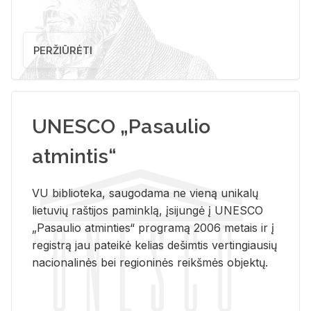
PERŽIŪRĖTI
UNESCO „Pasaulio
atmintis“
VU biblioteka, saugodama ne vieną unikalų
lietuvių raštijos paminklą, įsijungė į UNESCO
„Pasaulio atminties“ programą 2006 metais ir į
registrą jau pateikė kelias dešimtis vertingiausių
nacionalinės bei regioninės reikšmės objektų.