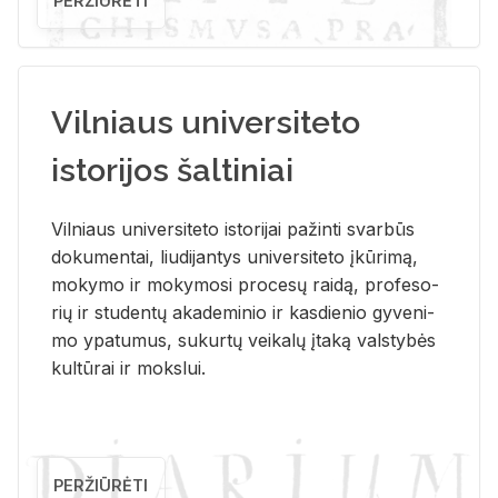
PERŽIŪRĖTI
Vilniaus universiteto
istorijos šaltiniai
Vil­niaus uni­ver­si­te­to is­to­ri­jai pa­žin­ti svar­būs
do­ku­men­tai, liu­di­jan­tys uni­ver­si­te­to įkū­ri­mą,
mo­ky­mo ir mo­ky­mo­si pro­ce­sų rai­dą, pro­fe­so­
rių ir stu­den­tų aka­de­mi­nio ir kas­die­nio gy­ve­ni­
mo ypa­tu­mus, su­kur­tų vei­ka­lų įta­ką vals­ty­bės
kul­tū­rai ir moks­lui.
PERŽIŪRĖTI