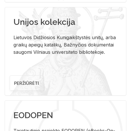
Unijos kolekcija
Lietuvos Didžiosios Kunigaikštystės unitų, arba
graikų apeigų katalikų, Bažnyčios dokumentai
saugomi Vilniaus universiteto bibliotekoje.
PERŽIŪRĖTI
EODOPEN
Tarp­tau­ti­nio pro­jek­to EO­DO­PEN (eBo­oks-On-