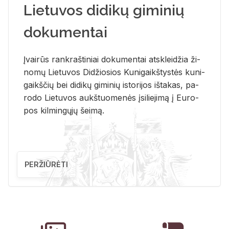
Lietuvos didikų giminių
dokumentai
Įvai­rūs rank­raš­ti­niai do­ku­men­tai at­sklei­džia ži­
no­mų Lie­tu­vos Di­džio­sios Ku­ni­gaikš­tys­tės ku­ni­
gaikš­čių bei di­di­kų gi­mi­nių is­to­ri­jos iš­ta­kas, pa­
ro­do Lie­tu­vos aukš­tuo­me­nės įsi­lie­ji­mą į Eu­ro­
pos kil­min­gų­jų šei­mą.
PERŽIŪRĖTI