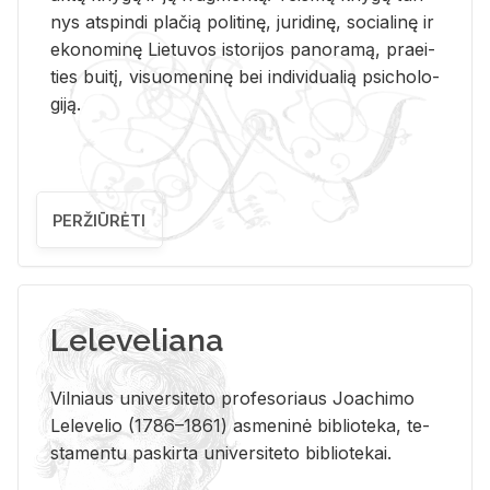
nys at­spin­di pla­čią po­li­ti­nę, ju­ri­di­nę, so­cia­li­nę ir
eko­no­mi­nę Lie­tu­vos is­to­ri­jos pa­no­ra­mą, pra­ei­
ties bui­tį, vi­suo­me­ni­nę bei in­di­vi­dua­lią psi­cho­lo­
gi­ją.
PERŽIŪRĖTI
Leleveliana
Vil­niaus uni­ver­si­te­to pro­fe­so­riaus Jo­a­chi­mo
Le­le­ve­lio (1786–1861) as­me­ni­nė bi­b­lio­te­ka, te­
sta­men­tu pa­skir­ta uni­ver­si­te­to bi­b­lio­te­kai.