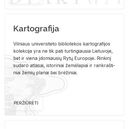
Kartografija
Vil­niaus uni­ver­si­te­to bi­b­lio­te­kos kar­to­gra­fi­jos
ko­lek­ci­ja yra ne tik pati tur­tin­giau­sia Lie­tu­vo­je,
bet ir vie­na įdo­miau­sių Rytų Eu­ro­po­je. Rin­ki­nį
su­da­ro at­la­sai, is­to­ri­niai že­mė­la­piai ir rank­raš­ti­
niai že­mių pla­nai bei brė­ži­niai.
PERŽIŪRĖTI