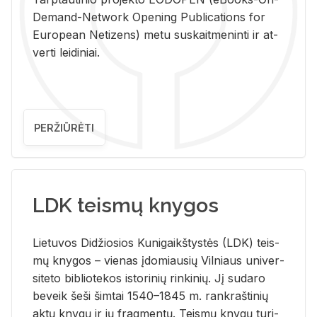
De­mand-Ne­twork Ope­ning Pub­li­ca­tions for
Eu­ro­pe­an Ne­ti­zens) metu su­skait­me­nin­ti ir at­
ver­ti lei­di­niai.
PERŽIŪRĖTI
LDK teismų knygos
Lie­tu­vos Di­džio­sios Ku­ni­gaikš­tys­tės (LDK) teis­
mų kny­gos – vie­nas įdo­miau­sių Vil­niaus uni­ver­
si­te­to bi­b­lio­te­kos is­to­ri­nių rin­ki­nių. Jį su­da­ro
be­veik šeši šim­tai 1540–1845 m. rank­raš­ti­nių
aktų kny­gų ir jų frag­men­tų. Teis­mų kny­gų tu­ri­