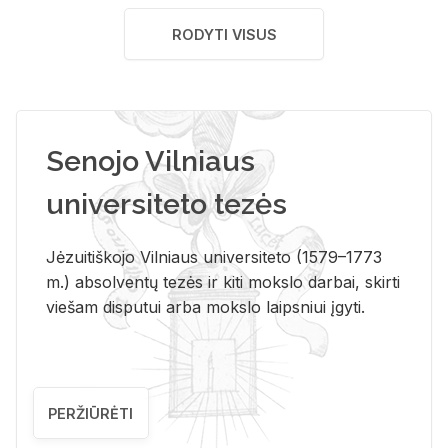
RODYTI VISUS
Senojo Vilniaus
universiteto tezės
Jėzuitiškojo Vilniaus universiteto (1579–1773
m.) absolventų tezės ir kiti mokslo darbai, skirti
viešam disputui arba mokslo laipsniui įgyti.
PERŽIŪRĖTI