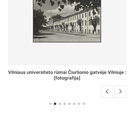
St. Batoro universiteto J. Pilsudskio kolegija :
[fotografija]