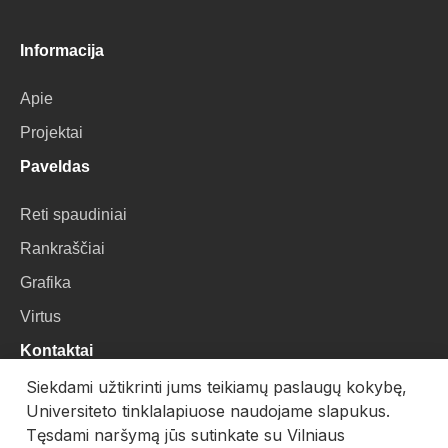
Informacija
Apie
Projektai
Paveldas
Reti spaudiniai
Rankraščiai
Grafika
Virtus
Kontaktai
Siekdami užtikrinti jums teikiamų paslaugų kokybę,
VU Biblioteka
Universiteto tinklalapiuose naudojame slapukus.
Universiteto g. 3, LT-01122, Vilnius
Tęsdami naršymą jūs sutinkate su Vilniaus