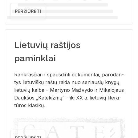
PERŽIŪRĖTI
Lietuvių raštijos
paminklai
Rank­raš­čiai ir spaus­din­ti do­ku­men­tai, pa­ro­dan­
tys lie­tu­viš­kų raš­tų rai­dą nuo se­niau­sių kny­gų
lie­tu­vių kal­ba – Mar­ty­no Ma­žvy­do ir Mi­ka­lo­jaus
Dauk­šos „Ka­te­kiz­mų“ – iki XX a. lie­tu­vių li­te­ra­
tū­ros kla­si­kų.