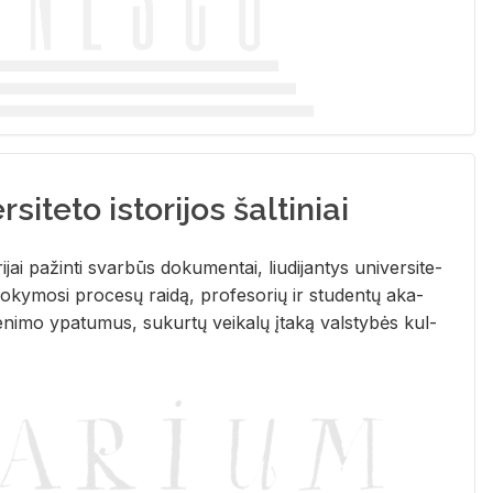
siteto istorijos šaltiniai
­ri­jai pa­žin­ti svar­būs do­ku­men­tai, liu­di­jan­tys uni­ver­si­te­
­ky­mo­si pro­ce­sų rai­dą, pro­fe­so­rių ir stu­den­tų aka­
e­ni­mo ypa­tu­mus, su­kur­tų vei­ka­lų įta­ką vals­ty­bės kul­