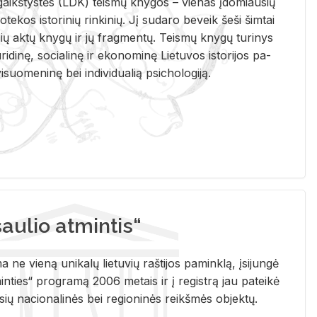
i­gaikš­tys­tės (LDK) teis­mų kny­gos – vie­nas įdo­miau­sių
lio­te­kos is­to­ri­nių rin­ki­nių. Jį su­da­ro be­veik šeši šim­tai
ų aktų kny­gų ir jų frag­men­tų. Teis­mų kny­gų tu­ri­nys
u­ri­di­nę, so­cia­li­nę ir eko­no­mi­nę Lie­tu­vos is­to­ri­jos pa­
­suo­me­ni­nę bei in­di­vi­dua­lią psi­cho­lo­gi­ją.
ulio atmintis“
ne vieną unikalų lietuvių raštijos paminklą, įsijungė
ties“ programą 2006 metais ir į registrą jau pateikė
usių nacionalinės bei regioninės reikšmės objektų.