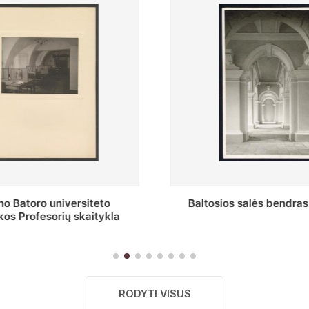
s salės bendras vaizdas
Stepono Batoro universitet
skaitykla
RODYTI VISUS