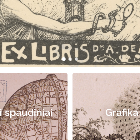
i spaudiniai
Grafika