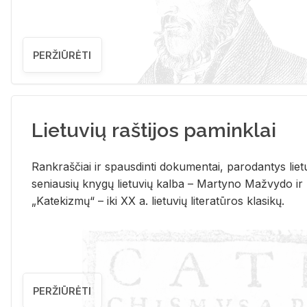
PERŽIŪRĖTI
Lietuvių raštijos paminklai
Rank­raš­čiai ir spaus­din­ti do­ku­men­tai, pa­ro­dan­tys lie­t
se­niau­sių kny­gų lie­tu­vių kal­ba – Mar­ty­no Ma­žvy­do ir
„Ka­te­kiz­mų“ – iki XX a. lie­tu­vių li­te­ra­tū­ros kla­si­kų.
PERŽIŪRĖTI