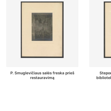
Stepono Batoro universiteto
Baltosio
bibliotekos Profesorių skaitykla