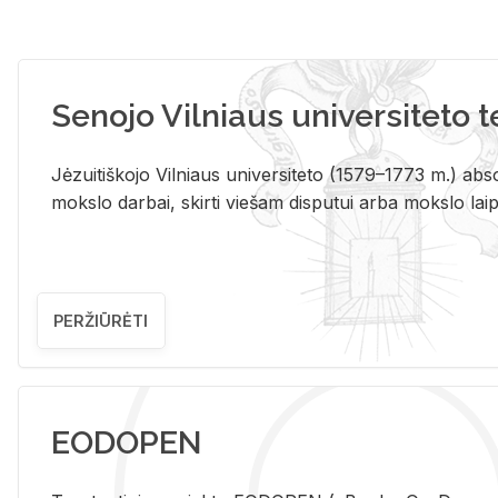
Senojo Vilniaus universiteto 
Jėzuitiškojo Vilniaus universiteto (1579–1773 m.) absol
mokslo darbai, skirti viešam disputui arba mokslo laips
PERŽIŪRĖTI
EODOPEN