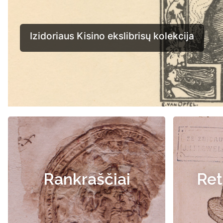
Rankraščiai
Ret