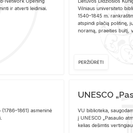
and-Ne­twork Ope­ning
Lie­tu­vos Di­džio­sios Ku­n
i ir at­ver­ti lei­di­niai.
Vil­niaus uni­ver­si­te­to bi­b­
1540–1845 m. rank­raš­ti­ni
at­spin­di pla­čią po­li­ti­nę, j
no­ra­mą, pra­ei­ties bui­tį, vi
PERŽIŪRĖTI
UNESCO „Pasa
­lio (1786–1861) as­me­ni­nė
VU biblioteka, saugodama 
i.
į UNESCO „Pasaulio atmin
kelias dešimtis vertingia