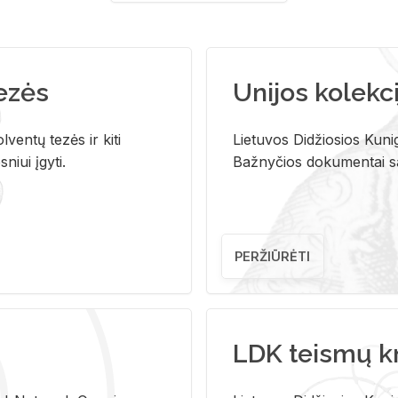
tezės
Unijos kolekci
ventų tezės ir kiti
Lietuvos Didžiosios Kunig
niui įgyti.
Bažnyčios dokumentai sau
PERŽIŪRĖTI
LDK teismų k