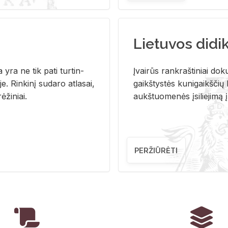
Lietuvos didi
i­ja yra ne tik pati tur­tin­
Įvai­rūs rank­raš­ti­niai do­k
. Rin­ki­nį su­da­ro at­la­sai,
gaikš­tys­tės ku­ni­gaikš­čių b
ė­ži­niai.
aukš­tuo­me­nės įsi­lie­ji­mą 
PERŽIŪRĖTI