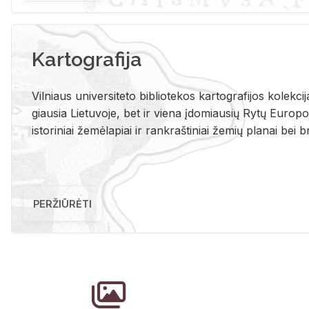
Kartografija
Vil­niaus uni­ver­si­te­to bi­b­lio­te­kos kar­to­gra­fi­jos ko­lek­c
giau­sia Lie­tu­vo­je, bet ir vie­na įdo­miau­sių Rytų Eu­ro­po­je
is­to­ri­niai že­mė­la­piai ir rank­raš­ti­niai že­mių pla­nai bei br
PERŽIŪRĖTI