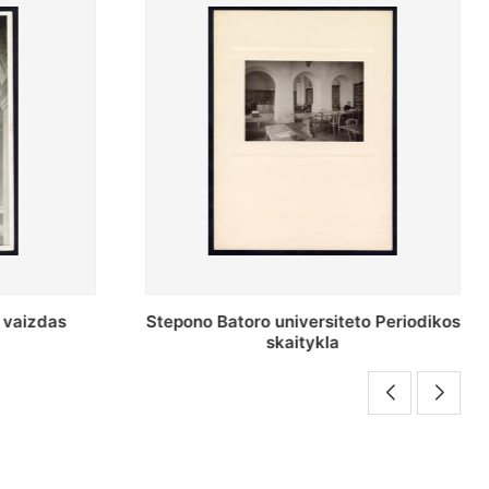
o Periodikos
Periodikos skaitykla Stepono Batoro
universiteto bibliotekoje