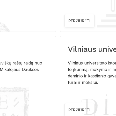
PERŽIŪRĖTI
Vilniaus univer
u­viš­kų raš­tų rai­dą nuo
Vil­niaus uni­ver­si­te­to is­to
 Mi­ka­lo­jaus Dauk­šos
to įkū­ri­mą, mo­ky­mo ir mo
de­mi­nio ir kas­die­nio gy­v
tū­rai ir moks­lui.
PERŽIŪRĖTI