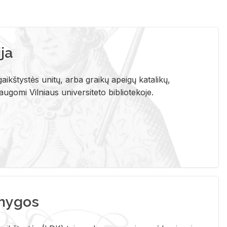
ja
aikštystės unitų, arba graikų apeigų katalikų,
gomi Vilniaus universiteto bibliotekoje.
nygos