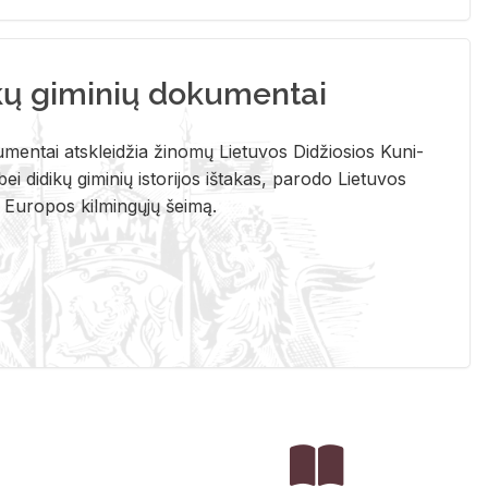
kų giminių dokumentai
u­men­tai at­sklei­džia ži­no­mų Lie­tu­vos Di­džio­sios Ku­ni­
ei di­di­kų gi­mi­nių is­to­ri­jos iš­ta­kas, pa­ro­do Lie­tu­vos
į Eu­ro­pos kil­min­gų­jų šei­mą.