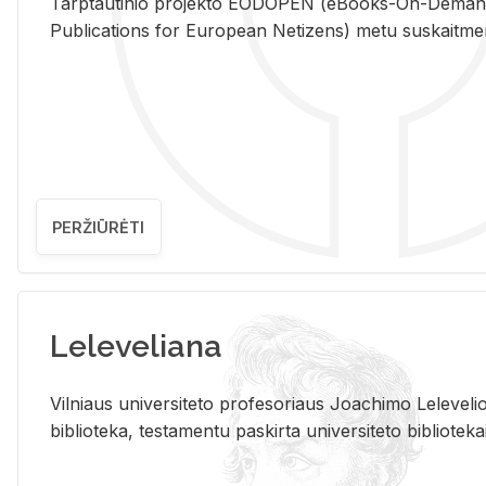
Tarp­tau­ti­nio pro­jek­to EO­DO­PEN (eBo­oks-On-De­m
Pub­li­ca­tions for Eu­ro­pe­an Ne­ti­zens) metu su­skait­me­nin­t
PERŽIŪRĖTI
Leleveliana
Vil­niaus uni­ver­si­te­to pro­fe­so­riaus Jo­a­chi­mo Le­le­ve
bi­b­lio­te­ka, te­sta­men­tu pa­skir­ta uni­ver­si­te­to bi­b­lio­te­ka