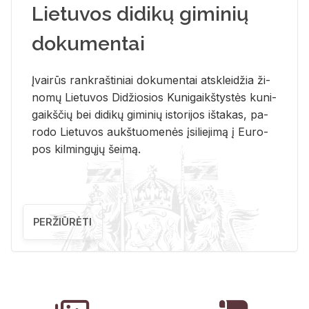
Lietuvos didikų giminių
dokumentai
Įvai­rūs rank­raš­ti­niai do­ku­men­tai at­sklei­džia ži­
no­mų Lie­tu­vos Di­džio­sios Ku­ni­gaikš­tys­tės ku­ni­
gaikš­čių bei di­di­kų gi­mi­nių is­to­ri­jos iš­ta­kas, pa­
ro­do Lie­tu­vos aukš­tuo­me­nės įsi­lie­ji­mą į Eu­ro­
pos kil­min­gų­jų šei­mą.
PERŽIŪRĖTI