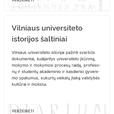
PERŽIŪRĖTI
Vilniaus universiteto
istorijos šaltiniai
Vil­niaus uni­ver­si­te­to is­to­ri­jai pa­žin­ti svar­būs
do­ku­men­tai, liu­di­jan­tys uni­ver­si­te­to įkū­ri­mą,
mo­ky­mo ir mo­ky­mo­si pro­ce­sų rai­dą, pro­fe­so­
rių ir stu­den­tų aka­de­mi­nio ir kas­die­nio gy­ve­ni­
mo ypa­tu­mus, su­kur­tų vei­ka­lų įta­ką vals­ty­bės
kul­tū­rai ir moks­lui.
PERŽIŪRĖTI