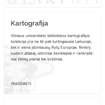
Kartografija
Vil­niaus uni­ver­si­te­to bi­b­lio­te­kos kar­to­gra­fi­jos
ko­lek­ci­ja yra ne tik pati tur­tin­giau­sia Lie­tu­vo­je,
bet ir vie­na įdo­miau­sių Rytų Eu­ro­po­je. Rin­ki­nį
su­da­ro at­la­sai, is­to­ri­niai že­mė­la­piai ir rank­raš­ti­
niai že­mių pla­nai bei brė­ži­niai.
PERŽIŪRĖTI