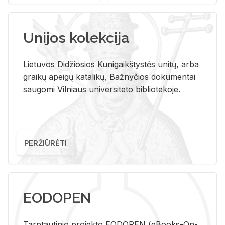
Unijos kolekcija
Lietuvos Didžiosios Kunigaikštystės unitų, arba
graikų apeigų katalikų, Bažnyčios dokumentai
saugomi Vilniaus universiteto bibliotekoje.
PERŽIŪRĖTI
EODOPEN
Tarp­tau­ti­nio pro­jek­to EO­DO­PEN (eBo­oks-On-