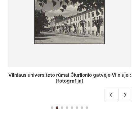
St. Batoro universiteto J. Pilsudskio kolegija :
[fotografija]