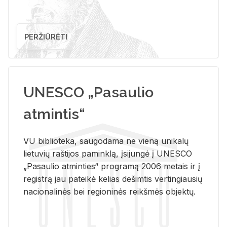
PERŽIŪRĖTI
UNESCO „Pasaulio
atmintis“
VU biblioteka, saugodama ne vieną unikalų
lietuvių raštijos paminklą, įsijungė į UNESCO
„Pasaulio atminties“ programą 2006 metais ir į
registrą jau pateikė kelias dešimtis vertingiausių
nacionalinės bei regioninės reikšmės objektų.