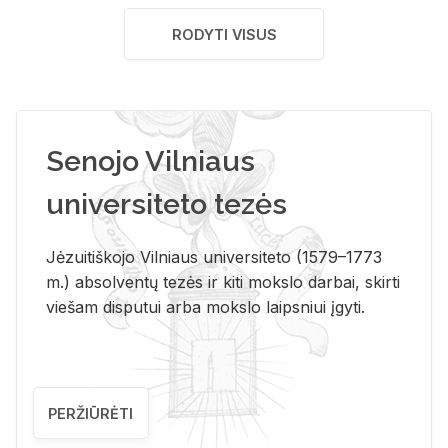
RODYTI VISUS
Senojo Vilniaus
universiteto tezės
Jėzuitiškojo Vilniaus universiteto (1579–1773
m.) absolventų tezės ir kiti mokslo darbai, skirti
viešam disputui arba mokslo laipsniui įgyti.
PERŽIŪRĖTI