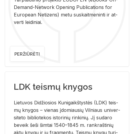
De­mand-Ne­twork Ope­ning Pub­li­ca­tions for
Eu­ro­pe­an Ne­ti­zens) metu su­skait­me­nin­ti ir at­
ver­ti lei­di­niai.
PERŽIŪRĖTI
LDK teismų knygos
Lie­tu­vos Di­džio­sios Ku­ni­gaikš­tys­tės (LDK) teis­
mų kny­gos – vie­nas įdo­miau­sių Vil­niaus uni­ver­
si­te­to bi­b­lio­te­kos is­to­ri­nių rin­ki­nių. Jį su­da­ro
be­veik šeši šim­tai 1540–1845 m. rank­raš­ti­nių
aktų kny­gų ir jų frag­men­tų. Teis­mų kny­gų tu­ri­