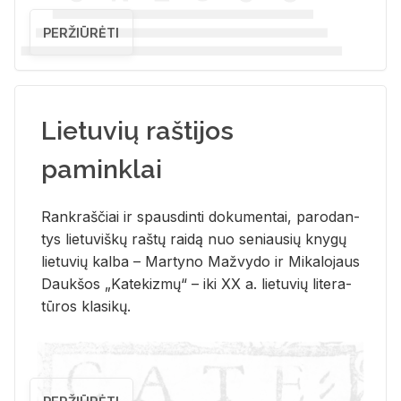
PERŽIŪRĖTI
Lietuvių raštijos
paminklai
Rank­raš­čiai ir spaus­din­ti do­ku­men­tai, pa­ro­dan­
tys lie­tu­viš­kų raš­tų rai­dą nuo se­niau­sių kny­gų
lie­tu­vių kal­ba – Mar­ty­no Ma­žvy­do ir Mi­ka­lo­jaus
Dauk­šos „Ka­te­kiz­mų“ – iki XX a. lie­tu­vių li­te­ra­
tū­ros kla­si­kų.