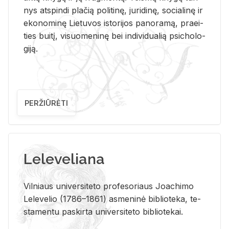
nys at­spin­di pla­čią po­li­ti­nę, ju­ri­di­nę, so­cia­li­nę ir
eko­no­mi­nę Lie­tu­vos is­to­ri­jos pa­no­ra­mą, pra­ei­
ties bui­tį, vi­suo­me­ni­nę bei in­di­vi­dua­lią psi­cho­lo­
gi­ją.
PERŽIŪRĖTI
Leleveliana
Vil­niaus uni­ver­si­te­to pro­fe­so­riaus Jo­a­chi­mo
Le­le­ve­lio (1786–1861) as­me­ni­nė bi­b­lio­te­ka, te­
sta­men­tu pa­skir­ta uni­ver­si­te­to bi­b­lio­te­kai.