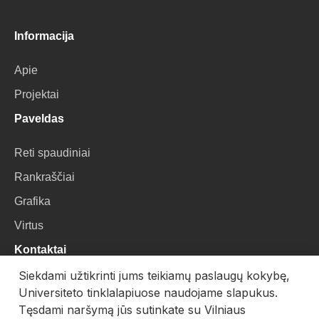
Informacija
Apie
Projektai
Paveldas
Reti spaudiniai
Rankraščiai
Grafika
Virtus
Kontaktai
Siekdami užtikrinti jums teikiamų paslaugų kokybę,
VU Biblioteka
Universiteto tinklalapiuose naudojame slapukus.
Universiteto g. 3, LT-01122, Vilnius
Tęsdami naršymą jūs sutinkate su Vilniaus