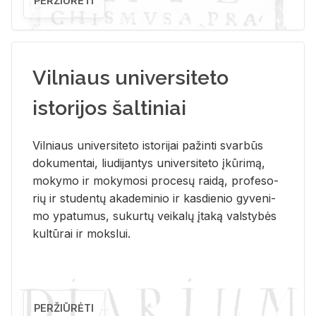
PERŽIŪRĖTI
Vilniaus universiteto
istorijos šaltiniai
Vil­niaus uni­ver­si­te­to is­to­ri­jai pa­žin­ti svar­būs
do­ku­men­tai, liu­di­jan­tys uni­ver­si­te­to įkū­ri­mą,
mo­ky­mo ir mo­ky­mo­si pro­ce­sų rai­dą, pro­fe­so­
rių ir stu­den­tų aka­de­mi­nio ir kas­die­nio gy­ve­ni­
mo ypa­tu­mus, su­kur­tų vei­ka­lų įta­ką vals­ty­bės
kul­tū­rai ir moks­lui.
PERŽIŪRĖTI