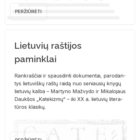
PERŽIŪRĖTI
Lietuvių raštijos
paminklai
Rank­raš­čiai ir spaus­din­ti do­ku­men­tai, pa­ro­dan­
tys lie­tu­viš­kų raš­tų rai­dą nuo se­niau­sių kny­gų
lie­tu­vių kal­ba – Mar­ty­no Ma­žvy­do ir Mi­ka­lo­jaus
Dauk­šos „Ka­te­kiz­mų“ – iki XX a. lie­tu­vių li­te­ra­
tū­ros kla­si­kų.