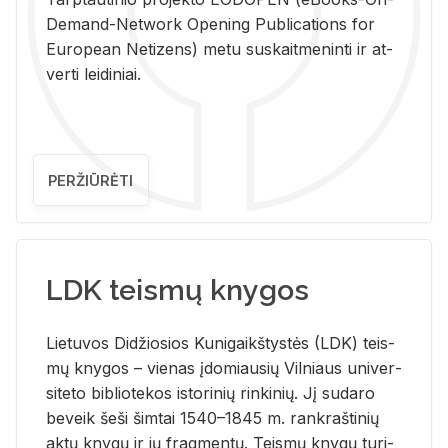
De­mand-Ne­twork Ope­ning Pub­li­ca­tions for
Eu­ro­pe­an Ne­ti­zens) metu su­skait­me­nin­ti ir at­
ver­ti lei­di­niai.
PERŽIŪRĖTI
LDK teismų knygos
Lie­tu­vos Di­džio­sios Ku­ni­gaikš­tys­tės (LDK) teis­
mų kny­gos – vie­nas įdo­miau­sių Vil­niaus uni­ver­
si­te­to bi­b­lio­te­kos is­to­ri­nių rin­ki­nių. Jį su­da­ro
be­veik šeši šim­tai 1540–1845 m. rank­raš­ti­nių
aktų kny­gų ir jų frag­men­tų. Teis­mų kny­gų tu­ri­