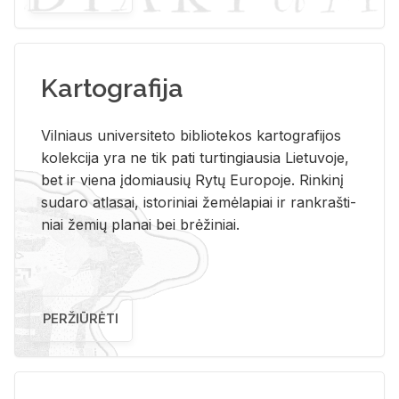
Kartografija
Vil­niaus uni­ver­si­te­to bi­b­lio­te­kos kar­to­gra­fi­jos
ko­lek­ci­ja yra ne tik pati tur­tin­giau­sia Lie­tu­vo­je,
bet ir vie­na įdo­miau­sių Rytų Eu­ro­po­je. Rin­ki­nį
su­da­ro at­la­sai, is­to­ri­niai že­mė­la­piai ir rank­raš­ti­
niai že­mių pla­nai bei brė­ži­niai.
PERŽIŪRĖTI