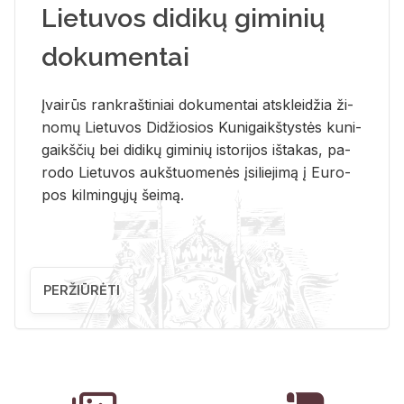
Lietuvos didikų giminių
dokumentai
Įvai­rūs rank­raš­ti­niai do­ku­men­tai at­sklei­džia ži­
no­mų Lie­tu­vos Di­džio­sios Ku­ni­gaikš­tys­tės ku­ni­
gaikš­čių bei di­di­kų gi­mi­nių is­to­ri­jos iš­ta­kas, pa­
ro­do Lie­tu­vos aukš­tuo­me­nės įsi­lie­ji­mą į Eu­ro­
pos kil­min­gų­jų šei­mą.
PERŽIŪRĖTI