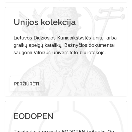
Unijos kolekcija
Lietuvos Didžiosios Kunigaikštystės unitų, arba
graikų apeigų katalikų, Bažnyčios dokumentai
saugomi Vilniaus universiteto bibliotekoje.
PERŽIŪRĖTI
EODOPEN
Tarp­tau­ti­nio pro­jek­to EO­DO­PEN (eBo­oks-On-