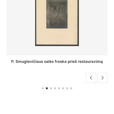
Stepono Batoro universiteto bibliotekos Profesorių
skaitykla