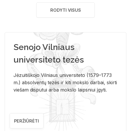
RODYTI VISUS
Senojo Vilniaus
universiteto tezės
Jėzuitiškojo Vilniaus universiteto (1579–1773
m.) absolventų tezės ir kiti mokslo darbai, skirti
viešam disputui arba mokslo laipsniui įgyti.
PERŽIŪRĖTI