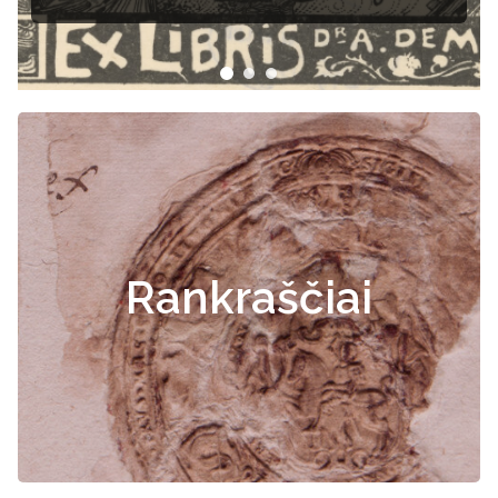
dokumentai
Rankraščiai