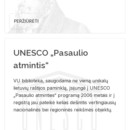
PERŽIŪRĖTI
UNESCO „Pasaulio
atmintis“
VU biblioteka, saugodama ne vieną unikalų
lietuvių raštijos paminklą, įsijungė į UNESCO
„Pasaulio atminties“ programą 2006 metais ir į
registrą jau pateikė kelias dešimtis vertingiausių
nacionalinės bei regioninės reikšmės objektų.