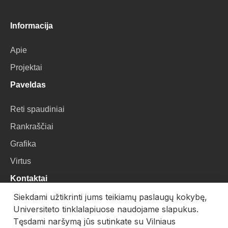
Informacija
Apie
Projektai
Paveldas
Reti spaudiniai
Rankraščiai
Grafika
Virtus
Kontaktai
Siekdami užtikrinti jums teikiamų paslaugų kokybę,
VU Biblioteka
Universiteto tinklalapiuose naudojame slapukus.
Universiteto g. 3, LT-01122, Vilnius
Tęsdami naršymą jūs sutinkate su Vilniaus