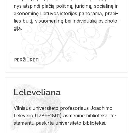
nys at­spin­di pla­čią po­li­ti­nę, ju­ri­di­nę, so­cia­li­nę ir
eko­no­mi­nę Lie­tu­vos is­to­ri­jos pa­no­ra­mą, pra­ei­
ties bui­tį, vi­suo­me­ni­nę bei in­di­vi­dua­lią psi­cho­lo­
gi­ją.
PERŽIŪRĖTI
Leleveliana
Vil­niaus uni­ver­si­te­to pro­fe­so­riaus Jo­a­chi­mo
Le­le­ve­lio (1786–1861) as­me­ni­nė bi­b­lio­te­ka, te­
sta­men­tu pa­skir­ta uni­ver­si­te­to bi­b­lio­te­kai.