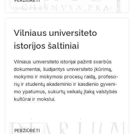
PERŽIŪRĖTI
Vilniaus universiteto
istorijos šaltiniai
Vil­niaus uni­ver­si­te­to is­to­ri­jai pa­žin­ti svar­būs
do­ku­men­tai, liu­di­jan­tys uni­ver­si­te­to įkū­ri­mą,
mo­ky­mo ir mo­ky­mo­si pro­ce­sų rai­dą, pro­fe­so­
rių ir stu­den­tų aka­de­mi­nio ir kas­die­nio gy­ve­ni­
mo ypa­tu­mus, su­kur­tų vei­ka­lų įta­ką vals­ty­bės
kul­tū­rai ir moks­lui.
PERŽIŪRĖTI