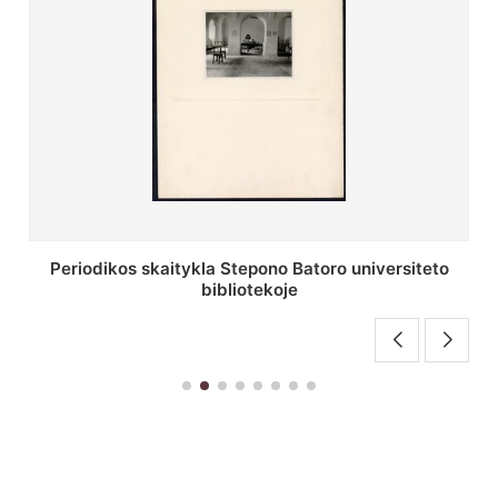
Stepono Batoro universiteto bibliotekos antrojo
aukšto fojė