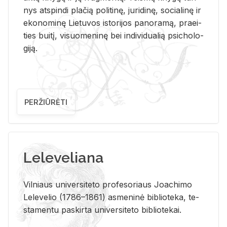
nys at­spin­di pla­čią po­li­ti­nę, ju­ri­di­nę, so­cia­li­nę ir
eko­no­mi­nę Lie­tu­vos is­to­ri­jos pa­no­ra­mą, pra­ei­
ties bui­tį, vi­suo­me­ni­nę bei in­di­vi­dua­lią psi­cho­lo­
gi­ją.
PERŽIŪRĖTI
Leleveliana
Vil­niaus uni­ver­si­te­to pro­fe­so­riaus Jo­a­chi­mo
Le­le­ve­lio (1786–1861) as­me­ni­nė bi­b­lio­te­ka, te­
sta­men­tu pa­skir­ta uni­ver­si­te­to bi­b­lio­te­kai.