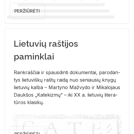
PERŽIŪRĖTI
Lietuvių raštijos
paminklai
Rank­raš­čiai ir spaus­din­ti do­ku­men­tai, pa­ro­dan­
tys lie­tu­viš­kų raš­tų rai­dą nuo se­niau­sių kny­gų
lie­tu­vių kal­ba – Mar­ty­no Ma­žvy­do ir Mi­ka­lo­jaus
Dauk­šos „Ka­te­kiz­mų“ – iki XX a. lie­tu­vių li­te­ra­
tū­ros kla­si­kų.