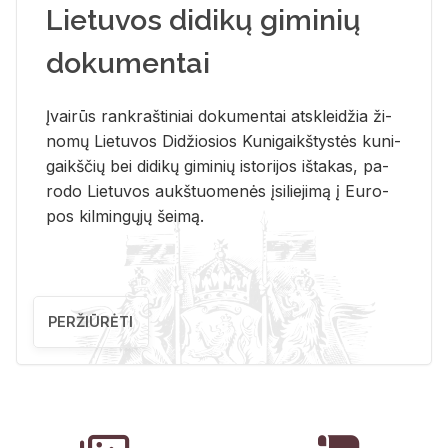
Lietuvos didikų giminių
dokumentai
Įvai­rūs rank­raš­ti­niai do­ku­men­tai at­sklei­džia ži­
no­mų Lie­tu­vos Di­džio­sios Ku­ni­gaikš­tys­tės ku­ni­
gaikš­čių bei di­di­kų gi­mi­nių is­to­ri­jos iš­ta­kas, pa­
ro­do Lie­tu­vos aukš­tuo­me­nės įsi­lie­ji­mą į Eu­ro­
pos kil­min­gų­jų šei­mą.
PERŽIŪRĖTI