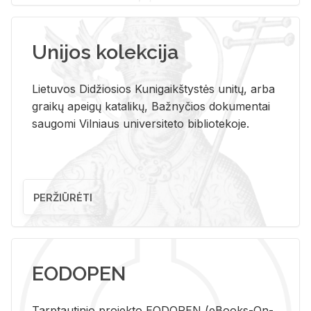
Unijos kolekcija
Lietuvos Didžiosios Kunigaikštystės unitų, arba
graikų apeigų katalikų, Bažnyčios dokumentai
saugomi Vilniaus universiteto bibliotekoje.
PERŽIŪRĖTI
EODOPEN
Tarp­tau­ti­nio pro­jek­to EO­DO­PEN (eBo­oks-On-