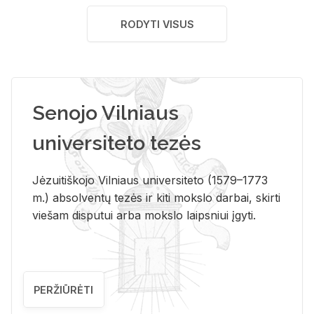
RODYTI VISUS
Senojo Vilniaus
universiteto tezės
Jėzuitiškojo Vilniaus universiteto (1579–1773
m.) absolventų tezės ir kiti mokslo darbai, skirti
viešam disputui arba mokslo laipsniui įgyti.
PERŽIŪRĖTI