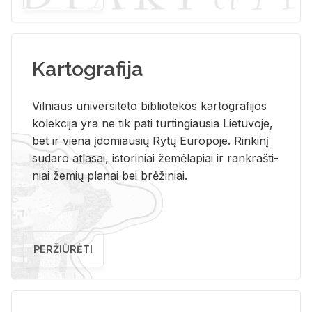
Kartografija
Vil­niaus uni­ver­si­te­to bi­b­lio­te­kos kar­to­gra­fi­jos
ko­lek­ci­ja yra ne tik pati tur­tin­giau­sia Lie­tu­vo­je,
bet ir vie­na įdo­miau­sių Rytų Eu­ro­po­je. Rin­ki­nį
su­da­ro at­la­sai, is­to­ri­niai že­mė­la­piai ir rank­raš­ti­
niai že­mių pla­nai bei brė­ži­niai.
PERŽIŪRĖTI