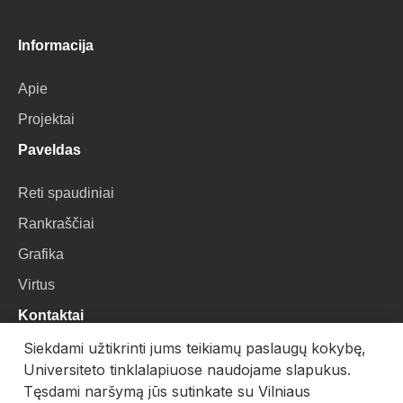
Informacija
Apie
Projektai
Paveldas
Reti spaudiniai
Rankraščiai
Grafika
Virtus
Kontaktai
Siekdami užtikrinti jums teikiamų paslaugų kokybę,
VU Biblioteka
Universiteto tinklalapiuose naudojame slapukus.
Universiteto g. 3, LT-01122, Vilnius
Tęsdami naršymą jūs sutinkate su Vilniaus