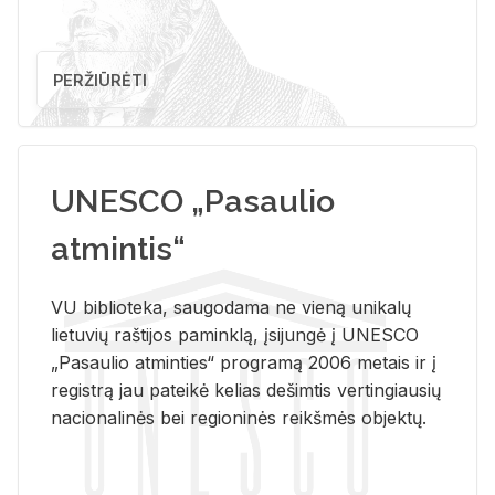
PERŽIŪRĖTI
UNESCO „Pasaulio
atmintis“
VU biblioteka, saugodama ne vieną unikalų
lietuvių raštijos paminklą, įsijungė į UNESCO
„Pasaulio atminties“ programą 2006 metais ir į
registrą jau pateikė kelias dešimtis vertingiausių
nacionalinės bei regioninės reikšmės objektų.