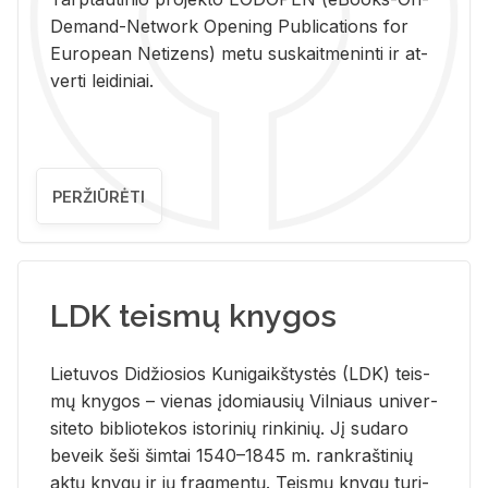
De­mand-Ne­twork Ope­ning Pub­li­ca­tions for
Eu­ro­pe­an Ne­ti­zens) metu su­skait­me­nin­ti ir at­
ver­ti lei­di­niai.
PERŽIŪRĖTI
LDK teismų knygos
Lie­tu­vos Di­džio­sios Ku­ni­gaikš­tys­tės (LDK) teis­
mų kny­gos – vie­nas įdo­miau­sių Vil­niaus uni­ver­
si­te­to bi­b­lio­te­kos is­to­ri­nių rin­ki­nių. Jį su­da­ro
be­veik šeši šim­tai 1540–1845 m. rank­raš­ti­nių
aktų kny­gų ir jų frag­men­tų. Teis­mų kny­gų tu­ri­