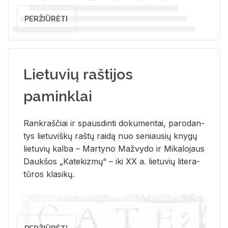
PERŽIŪRĖTI
Lietuvių raštijos
paminklai
Rank­raš­čiai ir spaus­din­ti do­ku­men­tai, pa­ro­dan­
tys lie­tu­viš­kų raš­tų rai­dą nuo se­niau­sių kny­gų
lie­tu­vių kal­ba – Mar­ty­no Ma­žvy­do ir Mi­ka­lo­jaus
Dauk­šos „Ka­te­kiz­mų“ – iki XX a. lie­tu­vių li­te­ra­
tū­ros kla­si­kų.