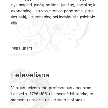
nys at­spin­di pla­čią po­li­ti­nę, ju­ri­di­nę, so­cia­li­nę ir
eko­no­mi­nę Lie­tu­vos is­to­ri­jos pa­no­ra­mą, pra­ei­
ties bui­tį, vi­suo­me­ni­nę bei in­di­vi­dua­lią psi­cho­lo­
gi­ją.
PERŽIŪRĖTI
Leleveliana
Vil­niaus uni­ver­si­te­to pro­fe­so­riaus Jo­a­chi­mo
Le­le­ve­lio (1786–1861) as­me­ni­nė bi­b­lio­te­ka, te­
sta­men­tu pa­skir­ta uni­ver­si­te­to bi­b­lio­te­kai.