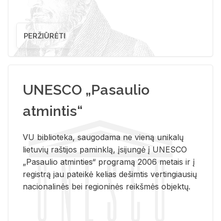
PERŽIŪRĖTI
UNESCO „Pasaulio
atmintis“
VU biblioteka, saugodama ne vieną unikalų
lietuvių raštijos paminklą, įsijungė į UNESCO
„Pasaulio atminties“ programą 2006 metais ir į
registrą jau pateikė kelias dešimtis vertingiausių
nacionalinės bei regioninės reikšmės objektų.