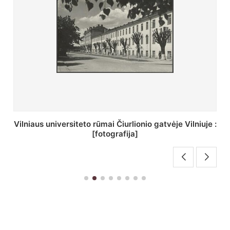
St. Batoro universiteto J. Pilsudskio kolegija :
[fotografija]