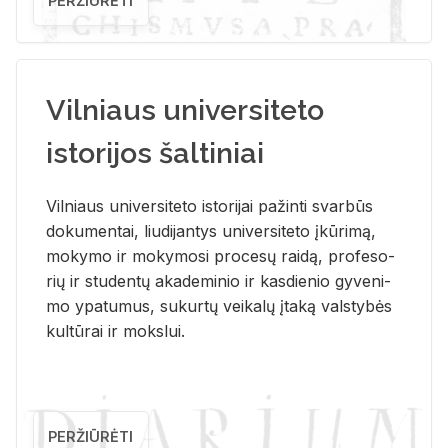
PERŽIŪRĖTI
Vilniaus universiteto
istorijos šaltiniai
Vil­niaus uni­ver­si­te­to is­to­ri­jai pa­žin­ti svar­būs
do­ku­men­tai, liu­di­jan­tys uni­ver­si­te­to įkū­ri­mą,
mo­ky­mo ir mo­ky­mo­si pro­ce­sų rai­dą, pro­fe­so­
rių ir stu­den­tų aka­de­mi­nio ir kas­die­nio gy­ve­ni­
mo ypa­tu­mus, su­kur­tų vei­ka­lų įta­ką vals­ty­bės
kul­tū­rai ir moks­lui.
PERŽIŪRĖTI