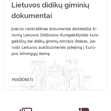
Lietuvos didikų giminių
dokumentai
Įvai­rūs rank­raš­ti­niai do­ku­men­tai at­sklei­džia ži­
no­mų Lie­tu­vos Di­džio­sios Ku­ni­gaikš­tys­tės ku­ni­
gaikš­čių bei di­di­kų gi­mi­nių is­to­ri­jos iš­ta­kas, pa­
ro­do Lie­tu­vos aukš­tuo­me­nės įsi­lie­ji­mą į Eu­ro­
pos kil­min­gų­jų šei­mą.
PERŽIŪRĖTI