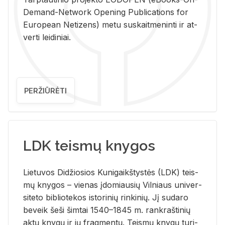
De­mand-Ne­twork Ope­ning Pub­li­ca­tions for
Eu­ro­pe­an Ne­ti­zens) metu su­skait­me­nin­ti ir at­
ver­ti lei­di­niai.
PERŽIŪRĖTI
LDK teismų knygos
Lie­tu­vos Di­džio­sios Ku­ni­gaikš­tys­tės (LDK) teis­
mų kny­gos – vie­nas įdo­miau­sių Vil­niaus uni­ver­
si­te­to bi­b­lio­te­kos is­to­ri­nių rin­ki­nių. Jį su­da­ro
be­veik šeši šim­tai 1540–1845 m. rank­raš­ti­nių
aktų kny­gų ir jų frag­men­tų. Teis­mų kny­gų tu­ri­