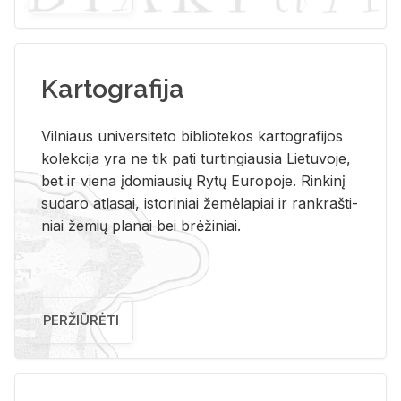
Kartografija
Vil­niaus uni­ver­si­te­to bi­b­lio­te­kos kar­to­gra­fi­jos
ko­lek­ci­ja yra ne tik pati tur­tin­giau­sia Lie­tu­vo­je,
bet ir vie­na įdo­miau­sių Rytų Eu­ro­po­je. Rin­ki­nį
su­da­ro at­la­sai, is­to­ri­niai že­mė­la­piai ir rank­raš­ti­
niai že­mių pla­nai bei brė­ži­niai.
PERŽIŪRĖTI