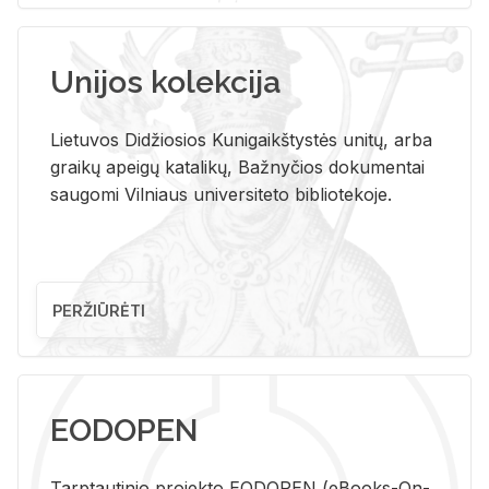
Unijos kolekcija
Lietuvos Didžiosios Kunigaikštystės unitų, arba
graikų apeigų katalikų, Bažnyčios dokumentai
saugomi Vilniaus universiteto bibliotekoje.
PERŽIŪRĖTI
EODOPEN
Tarp­tau­ti­nio pro­jek­to EO­DO­PEN (eBo­oks-On-