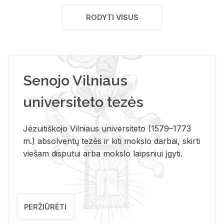
RODYTI VISUS
Senojo Vilniaus
universiteto tezės
Jėzuitiškojo Vilniaus universiteto (1579–1773
m.) absolventų tezės ir kiti mokslo darbai, skirti
viešam disputui arba mokslo laipsniui įgyti.
PERŽIŪRĖTI