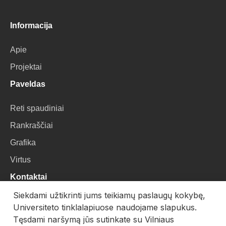
Informacija
Apie
Projektai
Paveldas
Reti spaudiniai
Rankraščiai
Grafika
Virtus
Kontaktai
Siekdami užtikrinti jums teikiamų paslaugų kokybę,
VU Biblioteka
Universiteto tinklalapiuose naudojame slapukus.
Universiteto g. 3, LT-01122, Vilnius
Tęsdami naršymą jūs sutinkate su Vilniaus