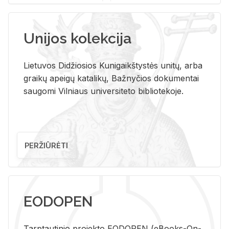
Unijos kolekcija
Lietuvos Didžiosios Kunigaikštystės unitų, arba
graikų apeigų katalikų, Bažnyčios dokumentai
saugomi Vilniaus universiteto bibliotekoje.
PERŽIŪRĖTI
EODOPEN
Tarp­tau­ti­nio pro­jek­to EO­DO­PEN (eBo­oks-On-