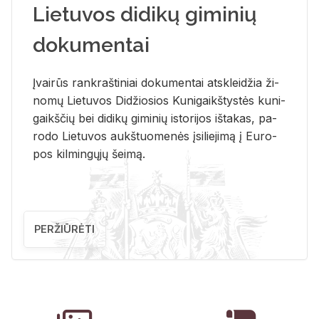
Lietuvos didikų giminių
dokumentai
Įvai­rūs rank­raš­ti­niai do­ku­men­tai at­sklei­džia ži­
no­mų Lie­tu­vos Di­džio­sios Ku­ni­gaikš­tys­tės ku­ni­
gaikš­čių bei di­di­kų gi­mi­nių is­to­ri­jos iš­ta­kas, pa­
ro­do Lie­tu­vos aukš­tuo­me­nės įsi­lie­ji­mą į Eu­ro­
pos kil­min­gų­jų šei­mą.
PERŽIŪRĖTI