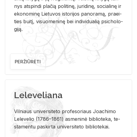
nys at­spin­di pla­čią po­li­ti­nę, ju­ri­di­nę, so­cia­li­nę ir
eko­no­mi­nę Lie­tu­vos is­to­ri­jos pa­no­ra­mą, pra­ei­
ties bui­tį, vi­suo­me­ni­nę bei in­di­vi­dua­lią psi­cho­lo­
gi­ją.
PERŽIŪRĖTI
Leleveliana
Vil­niaus uni­ver­si­te­to pro­fe­so­riaus Jo­a­chi­mo
Le­le­ve­lio (1786–1861) as­me­ni­nė bi­b­lio­te­ka, te­
sta­men­tu pa­skir­ta uni­ver­si­te­to bi­b­lio­te­kai.