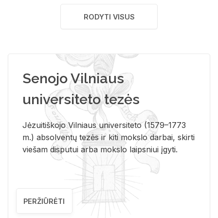
RODYTI VISUS
Senojo Vilniaus
universiteto tezės
Jėzuitiškojo Vilniaus universiteto (1579–1773
m.) absolventų tezės ir kiti mokslo darbai, skirti
viešam disputui arba mokslo laipsniui įgyti.
PERŽIŪRĖTI