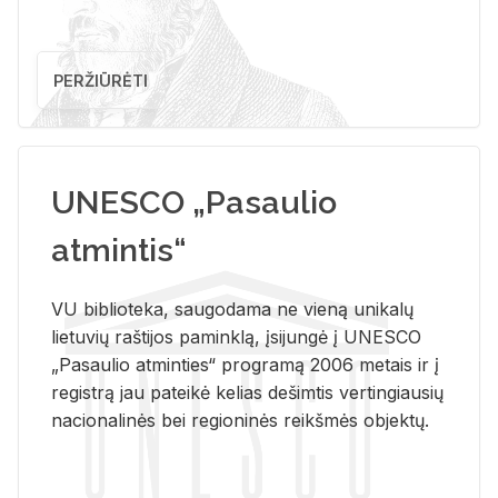
PERŽIŪRĖTI
UNESCO „Pasaulio
atmintis“
VU biblioteka, saugodama ne vieną unikalų
lietuvių raštijos paminklą, įsijungė į UNESCO
„Pasaulio atminties“ programą 2006 metais ir į
registrą jau pateikė kelias dešimtis vertingiausių
nacionalinės bei regioninės reikšmės objektų.