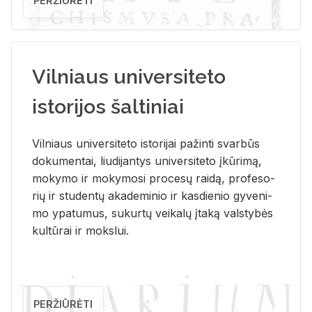
PERŽIŪRĖTI
Vilniaus universiteto
istorijos šaltiniai
Vil­niaus uni­ver­si­te­to is­to­ri­jai pa­žin­ti svar­būs
do­ku­men­tai, liu­di­jan­tys uni­ver­si­te­to įkū­ri­mą,
mo­ky­mo ir mo­ky­mo­si pro­ce­sų rai­dą, pro­fe­so­
rių ir stu­den­tų aka­de­mi­nio ir kas­die­nio gy­ve­ni­
mo ypa­tu­mus, su­kur­tų vei­ka­lų įta­ką vals­ty­bės
kul­tū­rai ir moks­lui.
PERŽIŪRĖTI