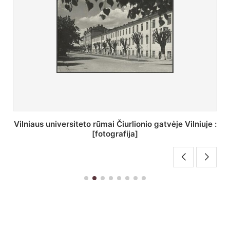
St. Batoro universiteto J. Pilsudskio kolegija :
[fotografija]