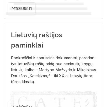
PERŽIŪRĖTI
Lietuvių raštijos
paminklai
Rank­raš­čiai ir spaus­din­ti do­ku­men­tai, pa­ro­dan­
tys lie­tu­viš­kų raš­tų rai­dą nuo se­niau­sių kny­gų
lie­tu­vių kal­ba – Mar­ty­no Ma­žvy­do ir Mi­ka­lo­jaus
Dauk­šos „Ka­te­kiz­mų“ – iki XX a. lie­tu­vių li­te­ra­
tū­ros kla­si­kų.