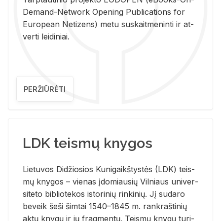
De­mand-Ne­twork Ope­ning Pub­li­ca­tions for
Eu­ro­pe­an Ne­ti­zens) metu su­skait­me­nin­ti ir at­
ver­ti lei­di­niai.
PERŽIŪRĖTI
LDK teismų knygos
Lie­tu­vos Di­džio­sios Ku­ni­gaikš­tys­tės (LDK) teis­
mų kny­gos – vie­nas įdo­miau­sių Vil­niaus uni­ver­
si­te­to bi­b­lio­te­kos is­to­ri­nių rin­ki­nių. Jį su­da­ro
be­veik šeši šim­tai 1540–1845 m. rank­raš­ti­nių
aktų kny­gų ir jų frag­men­tų. Teis­mų kny­gų tu­ri­