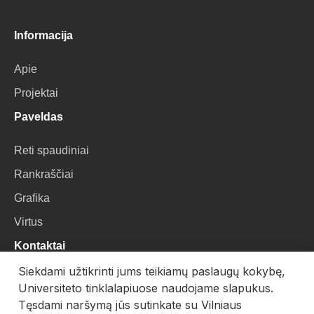
Informacija
Apie
Projektai
Paveldas
Reti spaudiniai
Rankraščiai
Grafika
Virtus
Kontaktai
Siekdami užtikrinti jums teikiamų paslaugų kokybę,
VU Biblioteka
Universiteto tinklalapiuose naudojame slapukus.
Universiteto g. 3, LT-01122, Vilnius
Tęsdami naršymą jūs sutinkate su Vilniaus