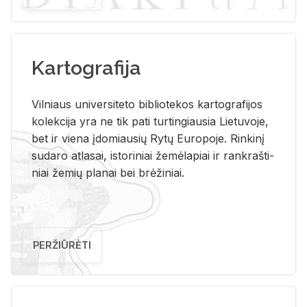
Kartografija
Vil­niaus uni­ver­si­te­to bi­b­lio­te­kos kar­to­gra­fi­jos
ko­lek­ci­ja yra ne tik pati tur­tin­giau­sia Lie­tu­vo­je,
bet ir vie­na įdo­miau­sių Rytų Eu­ro­po­je. Rin­ki­nį
su­da­ro at­la­sai, is­to­ri­niai že­mė­la­piai ir rank­raš­ti­
niai že­mių pla­nai bei brė­ži­niai.
PERŽIŪRĖTI