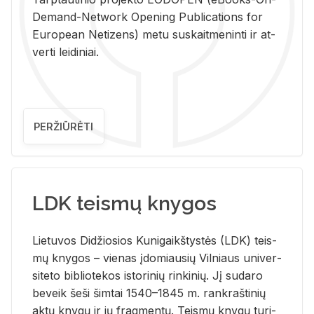
De­mand-Ne­twork Ope­ning Pub­li­ca­tions for
Eu­ro­pe­an Ne­ti­zens) metu su­skait­me­nin­ti ir at­
ver­ti lei­di­niai.
PERŽIŪRĖTI
LDK teismų knygos
Lie­tu­vos Di­džio­sios Ku­ni­gaikš­tys­tės (LDK) teis­
mų kny­gos – vie­nas įdo­miau­sių Vil­niaus uni­ver­
si­te­to bi­b­lio­te­kos is­to­ri­nių rin­ki­nių. Jį su­da­ro
be­veik šeši šim­tai 1540–1845 m. rank­raš­ti­nių
aktų kny­gų ir jų frag­men­tų. Teis­mų kny­gų tu­ri­