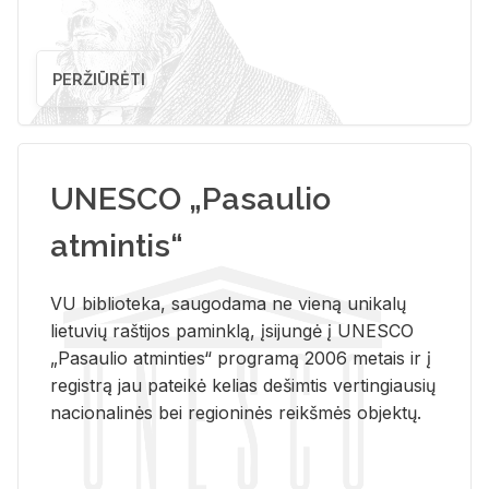
PERŽIŪRĖTI
UNESCO „Pasaulio
atmintis“
VU biblioteka, saugodama ne vieną unikalų
lietuvių raštijos paminklą, įsijungė į UNESCO
„Pasaulio atminties“ programą 2006 metais ir į
registrą jau pateikė kelias dešimtis vertingiausių
nacionalinės bei regioninės reikšmės objektų.