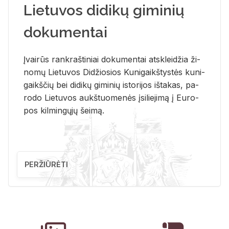
Lietuvos didikų giminių
dokumentai
Įvai­rūs rank­raš­ti­niai do­ku­men­tai at­sklei­džia ži­
no­mų Lie­tu­vos Di­džio­sios Ku­ni­gaikš­tys­tės ku­ni­
gaikš­čių bei di­di­kų gi­mi­nių is­to­ri­jos iš­ta­kas, pa­
ro­do Lie­tu­vos aukš­tuo­me­nės įsi­lie­ji­mą į Eu­ro­
pos kil­min­gų­jų šei­mą.
PERŽIŪRĖTI