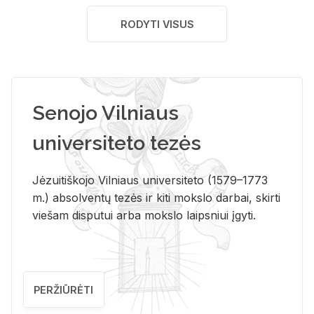
RODYTI VISUS
Senojo Vilniaus
universiteto tezės
Jėzuitiškojo Vilniaus universiteto (1579–1773
m.) absolventų tezės ir kiti mokslo darbai, skirti
viešam disputui arba mokslo laipsniui įgyti.
PERŽIŪRĖTI