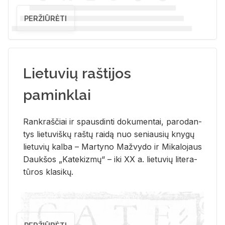
PERŽIŪRĖTI
Lietuvių raštijos
paminklai
Rank­raš­čiai ir spaus­din­ti do­ku­men­tai, pa­ro­dan­
tys lie­tu­viš­kų raš­tų rai­dą nuo se­niau­sių kny­gų
lie­tu­vių kal­ba – Mar­ty­no Ma­žvy­do ir Mi­ka­lo­jaus
Dauk­šos „Ka­te­kiz­mų“ – iki XX a. lie­tu­vių li­te­ra­
tū­ros kla­si­kų.