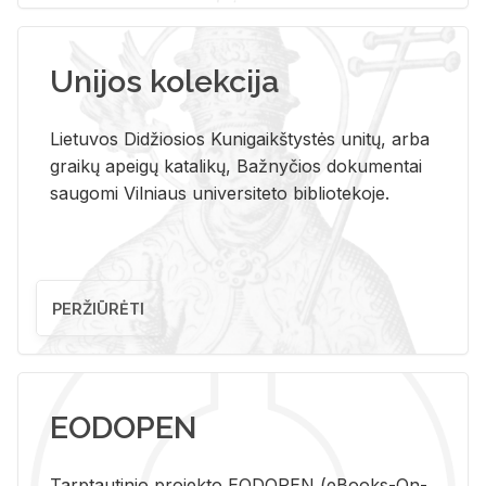
Unijos kolekcija
Lietuvos Didžiosios Kunigaikštystės unitų, arba
graikų apeigų katalikų, Bažnyčios dokumentai
saugomi Vilniaus universiteto bibliotekoje.
PERŽIŪRĖTI
EODOPEN
Tarp­tau­ti­nio pro­jek­to EO­DO­PEN (eBo­oks-On-