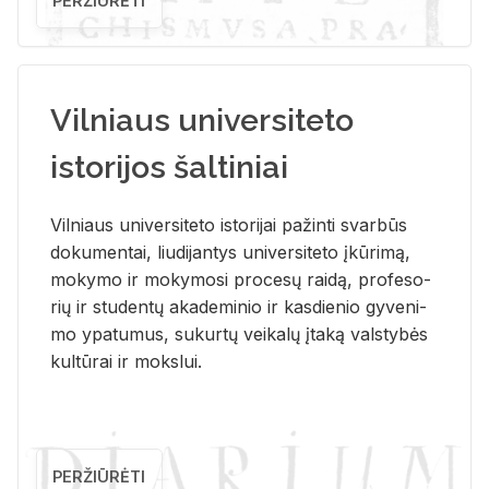
PERŽIŪRĖTI
Vilniaus universiteto
istorijos šaltiniai
Vil­niaus uni­ver­si­te­to is­to­ri­jai pa­žin­ti svar­būs
do­ku­men­tai, liu­di­jan­tys uni­ver­si­te­to įkū­ri­mą,
mo­ky­mo ir mo­ky­mo­si pro­ce­sų rai­dą, pro­fe­so­
rių ir stu­den­tų aka­de­mi­nio ir kas­die­nio gy­ve­ni­
mo ypa­tu­mus, su­kur­tų vei­ka­lų įta­ką vals­ty­bės
kul­tū­rai ir moks­lui.
PERŽIŪRĖTI