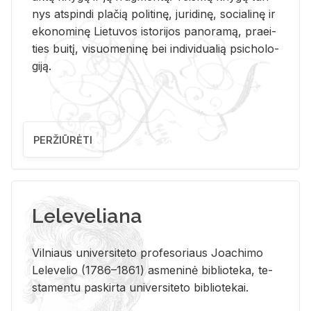
nys at­spin­di pla­čią po­li­ti­nę, ju­ri­di­nę, so­cia­li­nę ir
eko­no­mi­nę Lie­tu­vos is­to­ri­jos pa­no­ra­mą, pra­ei­
ties bui­tį, vi­suo­me­ni­nę bei in­di­vi­dua­lią psi­cho­lo­
gi­ją.
PERŽIŪRĖTI
Leleveliana
Vil­niaus uni­ver­si­te­to pro­fe­so­riaus Jo­a­chi­mo
Le­le­ve­lio (1786–1861) as­me­ni­nė bi­b­lio­te­ka, te­
sta­men­tu pa­skir­ta uni­ver­si­te­to bi­b­lio­te­kai.