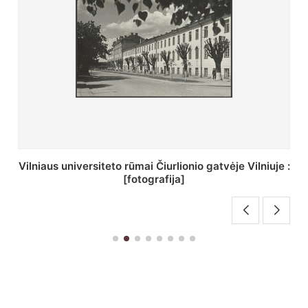
St. Batoro universiteto J. Pilsudskio kolegija :
[fotografija]