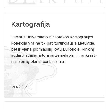
Kartografija
Vil­niaus uni­ver­si­te­to bi­b­lio­te­kos kar­to­gra­fi­jos
ko­lek­ci­ja yra ne tik pati tur­tin­giau­sia Lie­tu­vo­je,
bet ir vie­na įdo­miau­sių Rytų Eu­ro­po­je. Rin­ki­nį
su­da­ro at­la­sai, is­to­ri­niai že­mė­la­piai ir rank­raš­ti­
niai že­mių pla­nai bei brė­ži­niai.
PERŽIŪRĖTI