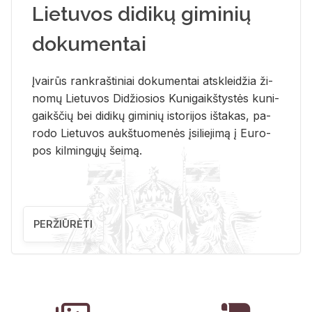
Lietuvos didikų giminių
dokumentai
Įvai­rūs rank­raš­ti­niai do­ku­men­tai at­sklei­džia ži­
no­mų Lie­tu­vos Di­džio­sios Ku­ni­gaikš­tys­tės ku­ni­
gaikš­čių bei di­di­kų gi­mi­nių is­to­ri­jos iš­ta­kas, pa­
ro­do Lie­tu­vos aukš­tuo­me­nės įsi­lie­ji­mą į Eu­ro­
pos kil­min­gų­jų šei­mą.
PERŽIŪRĖTI