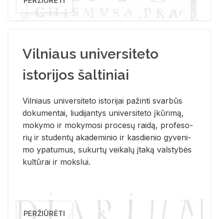
PERŽIŪRĖTI
Vilniaus universiteto
istorijos šaltiniai
Vil­niaus uni­ver­si­te­to is­to­ri­jai pa­žin­ti svar­būs
do­ku­men­tai, liu­di­jan­tys uni­ver­si­te­to įkū­ri­mą,
mo­ky­mo ir mo­ky­mo­si pro­ce­sų rai­dą, pro­fe­so­
rių ir stu­den­tų aka­de­mi­nio ir kas­die­nio gy­ve­ni­
mo ypa­tu­mus, su­kur­tų vei­ka­lų įta­ką vals­ty­bės
kul­tū­rai ir moks­lui.
PERŽIŪRĖTI