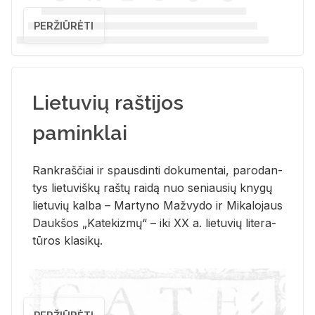
PERŽIŪRĖTI
Lietuvių raštijos
paminklai
Rank­raš­čiai ir spaus­din­ti do­ku­men­tai, pa­ro­dan­
tys lie­tu­viš­kų raš­tų rai­dą nuo se­niau­sių kny­gų
lie­tu­vių kal­ba – Mar­ty­no Ma­žvy­do ir Mi­ka­lo­jaus
Dauk­šos „Ka­te­kiz­mų“ – iki XX a. lie­tu­vių li­te­ra­
tū­ros kla­si­kų.