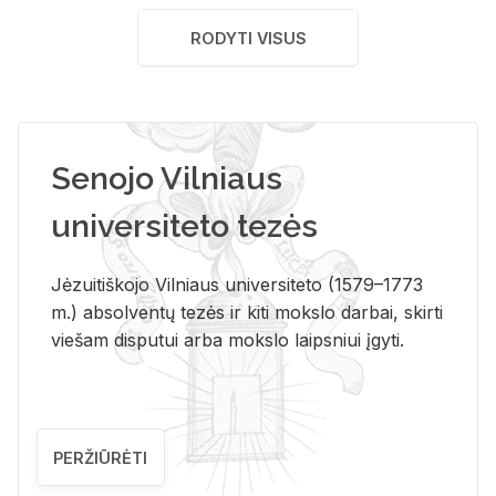
RODYTI VISUS
Senojo Vilniaus
universiteto tezės
Jėzuitiškojo Vilniaus universiteto (1579–1773
m.) absolventų tezės ir kiti mokslo darbai, skirti
viešam disputui arba mokslo laipsniui įgyti.
PERŽIŪRĖTI