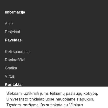
Informacija
Apie
Projektai
Paveldas
Reti spaudiniai
Rankraščiai
Grafika
Virtus
Kontaktai
Siekdami užtikrinti jums teikiamų paslaugų kokybę,
VU Biblioteka
Universiteto tinklalapiuose naudojame slapukus.
Universiteto g. 3, LT-01122, Vilnius
Tęsdami naršymą jūs sutinkate su Vilniaus