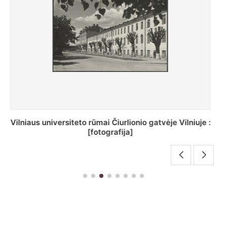
St. Batoro universiteto J. Pilsudskio kolegija :
[fotografija]