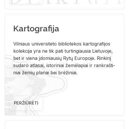
Kartografija
Vil­niaus uni­ver­si­te­to bi­b­lio­te­kos kar­to­gra­fi­jos
ko­lek­ci­ja yra ne tik pati tur­tin­giau­sia Lie­tu­vo­je,
bet ir vie­na įdo­miau­sių Rytų Eu­ro­po­je. Rin­ki­nį
su­da­ro at­la­sai, is­to­ri­niai že­mė­la­piai ir rank­raš­ti­
niai že­mių pla­nai bei brė­ži­niai.
PERŽIŪRĖTI