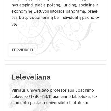
nys at­spin­di pla­čią po­li­ti­nę, ju­ri­di­nę, so­cia­li­nę ir
eko­no­mi­nę Lie­tu­vos is­to­ri­jos pa­no­ra­mą, pra­ei­
ties bui­tį, vi­suo­me­ni­nę bei in­di­vi­dua­lią psi­cho­lo­
gi­ją.
PERŽIŪRĖTI
Leleveliana
Vil­niaus uni­ver­si­te­to pro­fe­so­riaus Jo­a­chi­mo
Le­le­ve­lio (1786–1861) as­me­ni­nė bi­b­lio­te­ka, te­
sta­men­tu pa­skir­ta uni­ver­si­te­to bi­b­lio­te­kai.