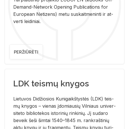
De­mand-Ne­twork Ope­ning Pub­li­ca­tions for
Eu­ro­pe­an Ne­ti­zens) metu su­skait­me­nin­ti ir at­
ver­ti lei­di­niai.
PERŽIŪRĖTI
LDK teismų knygos
Lie­tu­vos Di­džio­sios Ku­ni­gaikš­tys­tės (LDK) teis­
mų kny­gos – vie­nas įdo­miau­sių Vil­niaus uni­ver­
si­te­to bi­b­lio­te­kos is­to­ri­nių rin­ki­nių. Jį su­da­ro
be­veik šeši šim­tai 1540–1845 m. rank­raš­ti­nių
aktų kny­gų ir jų frag­men­tų. Teis­mų kny­gų tu­ri­