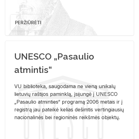
PERŽIŪRĖTI
UNESCO „Pasaulio
atmintis“
VU biblioteka, saugodama ne vieną unikalų
lietuvių raštijos paminklą, įsijungė į UNESCO
„Pasaulio atminties“ programą 2006 metais ir į
registrą jau pateikė kelias dešimtis vertingiausių
nacionalinės bei regioninės reikšmės objektų.