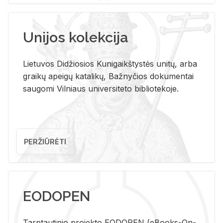
Unijos kolekcija
Lietuvos Didžiosios Kunigaikštystės unitų, arba
graikų apeigų katalikų, Bažnyčios dokumentai
saugomi Vilniaus universiteto bibliotekoje.
PERŽIŪRĖTI
EODOPEN
Tarp­tau­ti­nio pro­jek­to EO­DO­PEN (eBo­oks-On-