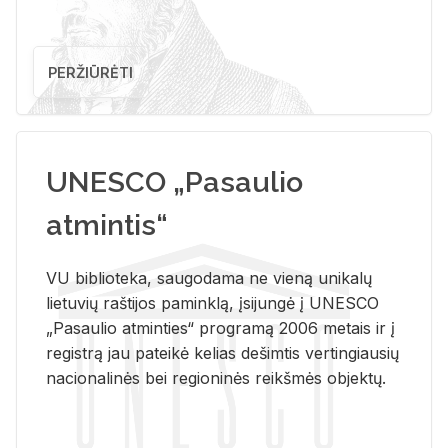
PERŽIŪRĖTI
UNESCO „Pasaulio
atmintis“
VU biblioteka, saugodama ne vieną unikalų
lietuvių raštijos paminklą, įsijungė į UNESCO
„Pasaulio atminties“ programą 2006 metais ir į
registrą jau pateikė kelias dešimtis vertingiausių
nacionalinės bei regioninės reikšmės objektų.