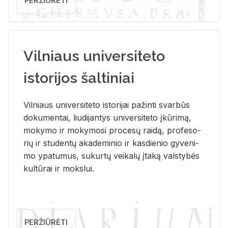
PERŽIŪRĖTI
Vilniaus universiteto
istorijos šaltiniai
Vil­niaus uni­ver­si­te­to is­to­ri­jai pa­žin­ti svar­būs
do­ku­men­tai, liu­di­jan­tys uni­ver­si­te­to įkū­ri­mą,
mo­ky­mo ir mo­ky­mo­si pro­ce­sų rai­dą, pro­fe­so­
rių ir stu­den­tų aka­de­mi­nio ir kas­die­nio gy­ve­ni­
mo ypa­tu­mus, su­kur­tų vei­ka­lų įta­ką vals­ty­bės
kul­tū­rai ir moks­lui.
PERŽIŪRĖTI