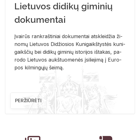
Lietuvos didikų giminių
dokumentai
Įvai­rūs rank­raš­ti­niai do­ku­men­tai at­sklei­džia ži­
no­mų Lie­tu­vos Di­džio­sios Ku­ni­gaikš­tys­tės ku­ni­
gaikš­čių bei di­di­kų gi­mi­nių is­to­ri­jos iš­ta­kas, pa­
ro­do Lie­tu­vos aukš­tuo­me­nės įsi­lie­ji­mą į Eu­ro­
pos kil­min­gų­jų šei­mą.
PERŽIŪRĖTI