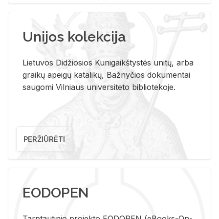
Unijos kolekcija
Lietuvos Didžiosios Kunigaikštystės unitų, arba
graikų apeigų katalikų, Bažnyčios dokumentai
saugomi Vilniaus universiteto bibliotekoje.
PERŽIŪRĖTI
EODOPEN
Tarp­tau­ti­nio pro­jek­to EO­DO­PEN (eBo­oks-On-