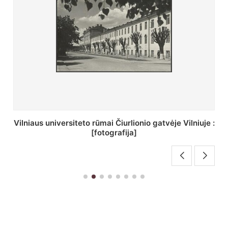
St. Batoro universiteto J. Pilsudskio kolegija :
[fotografija]