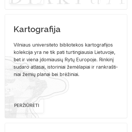
Kartografija
Vil­niaus uni­ver­si­te­to bi­b­lio­te­kos kar­to­gra­fi­jos
ko­lek­ci­ja yra ne tik pati tur­tin­giau­sia Lie­tu­vo­je,
bet ir vie­na įdo­miau­sių Rytų Eu­ro­po­je. Rin­ki­nį
su­da­ro at­la­sai, is­to­ri­niai že­mė­la­piai ir rank­raš­ti­
niai že­mių pla­nai bei brė­ži­niai.
PERŽIŪRĖTI