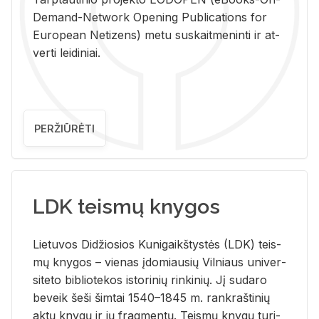
De­mand-Ne­twork Ope­ning Pub­li­ca­tions for
Eu­ro­pe­an Ne­ti­zens) metu su­skait­me­nin­ti ir at­
ver­ti lei­di­niai.
PERŽIŪRĖTI
LDK teismų knygos
Lie­tu­vos Di­džio­sios Ku­ni­gaikš­tys­tės (LDK) teis­
mų kny­gos – vie­nas įdo­miau­sių Vil­niaus uni­ver­
si­te­to bi­b­lio­te­kos is­to­ri­nių rin­ki­nių. Jį su­da­ro
be­veik šeši šim­tai 1540–1845 m. rank­raš­ti­nių
aktų kny­gų ir jų frag­men­tų. Teis­mų kny­gų tu­ri­