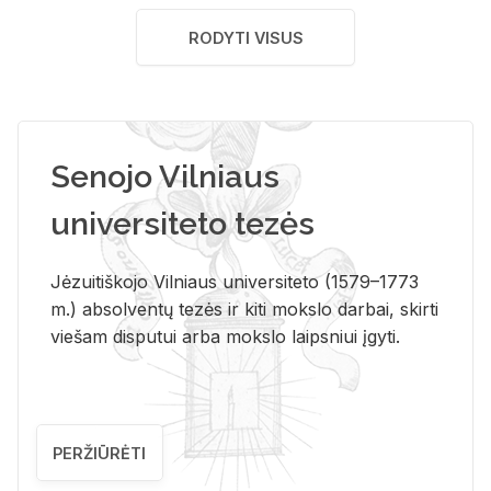
RODYTI VISUS
Senojo Vilniaus
universiteto tezės
Jėzuitiškojo Vilniaus universiteto (1579–1773
m.) absolventų tezės ir kiti mokslo darbai, skirti
viešam disputui arba mokslo laipsniui įgyti.
PERŽIŪRĖTI