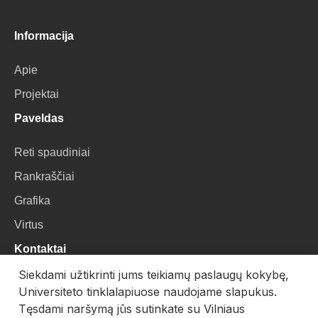
Informacija
Apie
Projektai
Paveldas
Reti spaudiniai
Rankraščiai
Grafika
Virtus
Kontaktai
Siekdami užtikrinti jums teikiamų paslaugų kokybę,
VU Biblioteka
Universiteto tinklalapiuose naudojame slapukus.
Universiteto g. 3, LT-01122, Vilnius
Tęsdami naršymą jūs sutinkate su Vilniaus