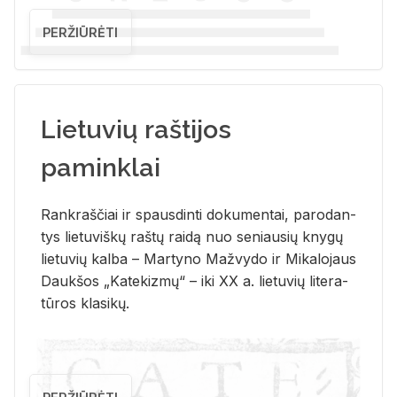
PERŽIŪRĖTI
Lietuvių raštijos
paminklai
Rank­raš­čiai ir spaus­din­ti do­ku­men­tai, pa­ro­dan­
tys lie­tu­viš­kų raš­tų rai­dą nuo se­niau­sių kny­gų
lie­tu­vių kal­ba – Mar­ty­no Ma­žvy­do ir Mi­ka­lo­jaus
Dauk­šos „Ka­te­kiz­mų“ – iki XX a. lie­tu­vių li­te­ra­
tū­ros kla­si­kų.