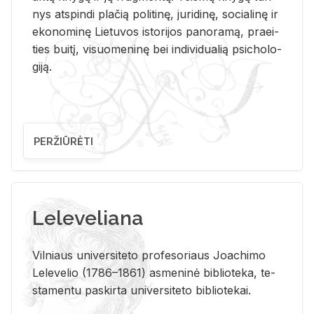
nys at­spin­di pla­čią po­li­ti­nę, ju­ri­di­nę, so­cia­li­nę ir
eko­no­mi­nę Lie­tu­vos is­to­ri­jos pa­no­ra­mą, pra­ei­
ties bui­tį, vi­suo­me­ni­nę bei in­di­vi­dua­lią psi­cho­lo­
gi­ją.
PERŽIŪRĖTI
Leleveliana
Vil­niaus uni­ver­si­te­to pro­fe­so­riaus Jo­a­chi­mo
Le­le­ve­lio (1786–1861) as­me­ni­nė bi­b­lio­te­ka, te­
sta­men­tu pa­skir­ta uni­ver­si­te­to bi­b­lio­te­kai.