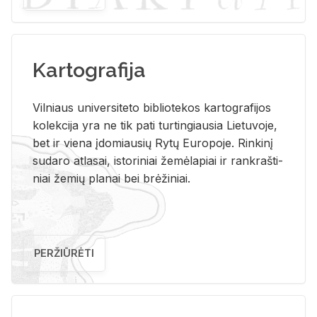
Kartografija
Vil­niaus uni­ver­si­te­to bi­b­lio­te­kos kar­to­gra­fi­jos
ko­lek­ci­ja yra ne tik pati tur­tin­giau­sia Lie­tu­vo­je,
bet ir vie­na įdo­miau­sių Rytų Eu­ro­po­je. Rin­ki­nį
su­da­ro at­la­sai, is­to­ri­niai že­mė­la­piai ir rank­raš­ti­
niai že­mių pla­nai bei brė­ži­niai.
PERŽIŪRĖTI