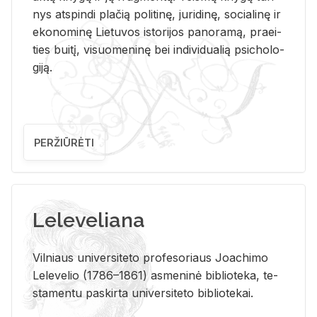
nys at­spin­di pla­čią po­li­ti­nę, ju­ri­di­nę, so­cia­li­nę ir
eko­no­mi­nę Lie­tu­vos is­to­ri­jos pa­no­ra­mą, pra­ei­
ties bui­tį, vi­suo­me­ni­nę bei in­di­vi­dua­lią psi­cho­lo­
gi­ją.
PERŽIŪRĖTI
Leleveliana
Vil­niaus uni­ver­si­te­to pro­fe­so­riaus Jo­a­chi­mo
Le­le­ve­lio (1786–1861) as­me­ni­nė bi­b­lio­te­ka, te­
sta­men­tu pa­skir­ta uni­ver­si­te­to bi­b­lio­te­kai.