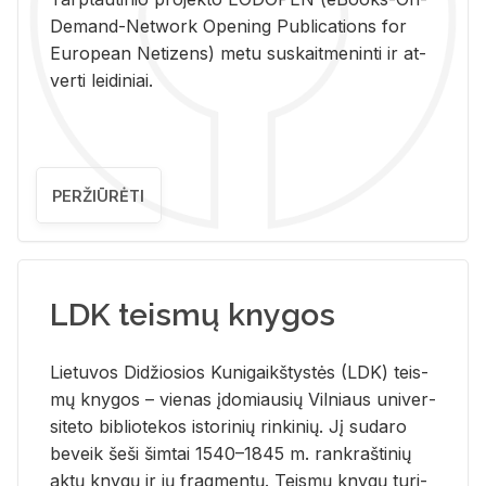
De­mand-Ne­twork Ope­ning Pub­li­ca­tions for
Eu­ro­pe­an Ne­ti­zens) metu su­skait­me­nin­ti ir at­
ver­ti lei­di­niai.
PERŽIŪRĖTI
LDK teismų knygos
Lie­tu­vos Di­džio­sios Ku­ni­gaikš­tys­tės (LDK) teis­
mų kny­gos – vie­nas įdo­miau­sių Vil­niaus uni­ver­
si­te­to bi­b­lio­te­kos is­to­ri­nių rin­ki­nių. Jį su­da­ro
be­veik šeši šim­tai 1540–1845 m. rank­raš­ti­nių
aktų kny­gų ir jų frag­men­tų. Teis­mų kny­gų tu­ri­