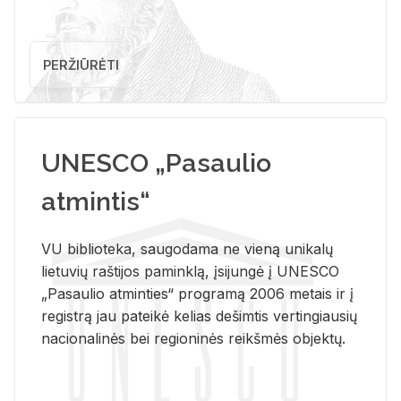
PERŽIŪRĖTI
UNESCO „Pasaulio
atmintis“
VU biblioteka, saugodama ne vieną unikalų
lietuvių raštijos paminklą, įsijungė į UNESCO
„Pasaulio atminties“ programą 2006 metais ir į
registrą jau pateikė kelias dešimtis vertingiausių
nacionalinės bei regioninės reikšmės objektų.