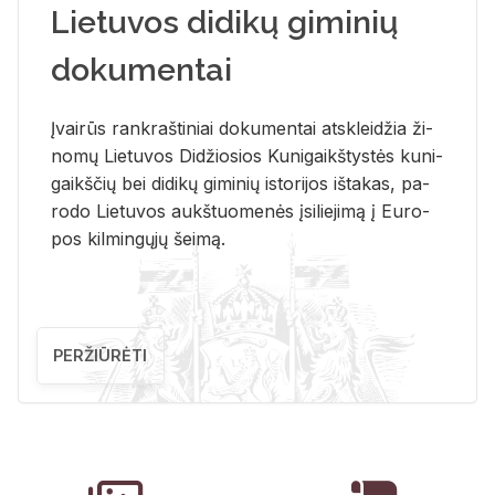
Lietuvos didikų giminių
dokumentai
Įvai­rūs rank­raš­ti­niai do­ku­men­tai at­sklei­džia ži­
no­mų Lie­tu­vos Di­džio­sios Ku­ni­gaikš­tys­tės ku­ni­
gaikš­čių bei di­di­kų gi­mi­nių is­to­ri­jos iš­ta­kas, pa­
ro­do Lie­tu­vos aukš­tuo­me­nės įsi­lie­ji­mą į Eu­ro­
pos kil­min­gų­jų šei­mą.
PERŽIŪRĖTI