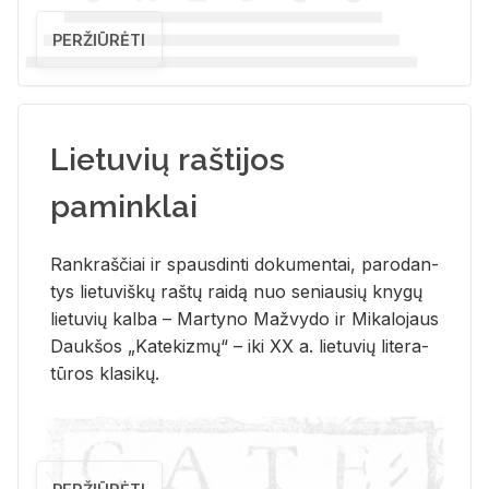
PERŽIŪRĖTI
Lietuvių raštijos
paminklai
Rank­raš­čiai ir spaus­din­ti do­ku­men­tai, pa­ro­dan­
tys lie­tu­viš­kų raš­tų rai­dą nuo se­niau­sių kny­gų
lie­tu­vių kal­ba – Mar­ty­no Ma­žvy­do ir Mi­ka­lo­jaus
Dauk­šos „Ka­te­kiz­mų“ – iki XX a. lie­tu­vių li­te­ra­
tū­ros kla­si­kų.