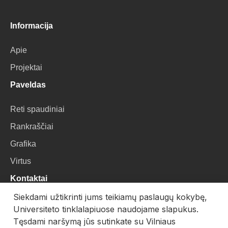
Informacija
Apie
Projektai
Paveldas
Reti spaudiniai
Rankraščiai
Grafika
Virtus
Kontaktai
Siekdami užtikrinti jums teikiamų paslaugų kokybę,
VU Biblioteka
Universiteto tinklalapiuose naudojame slapukus.
Universiteto g. 3, LT-01122, Vilnius
Tęsdami naršymą jūs sutinkate su Vilniaus