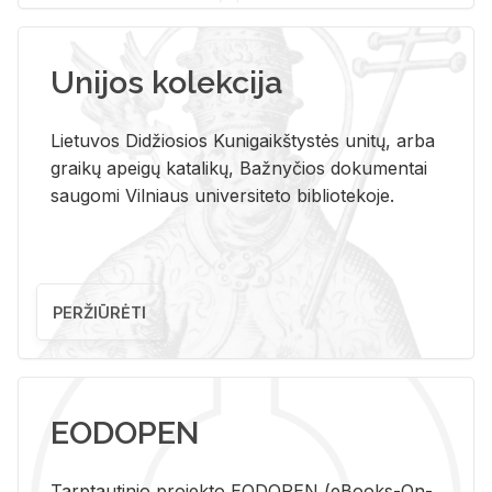
Unijos kolekcija
Lietuvos Didžiosios Kunigaikštystės unitų, arba
graikų apeigų katalikų, Bažnyčios dokumentai
saugomi Vilniaus universiteto bibliotekoje.
PERŽIŪRĖTI
EODOPEN
Tarp­tau­ti­nio pro­jek­to EO­DO­PEN (eBo­oks-On-