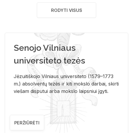
RODYTI VISUS
Senojo Vilniaus
universiteto tezės
Jėzuitiškojo Vilniaus universiteto (1579–1773
m.) absolventų tezės ir kiti mokslo darbai, skirti
viešam disputui arba mokslo laipsniui įgyti.
PERŽIŪRĖTI