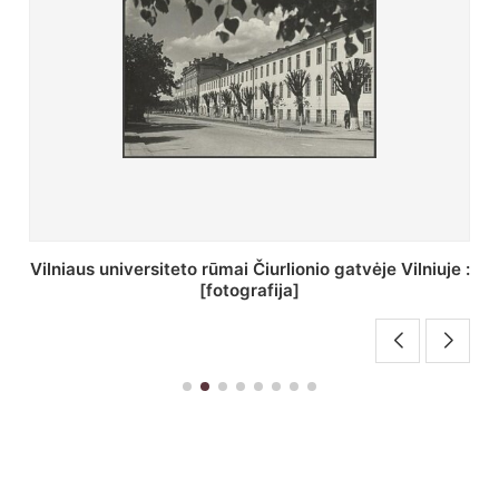
St. Batoro universiteto J. Pilsudskio kolegija :
[fotografija]