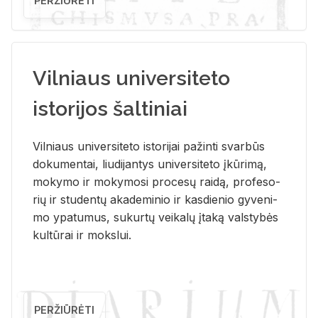
PERŽIŪRĖTI
Vilniaus universiteto
istorijos šaltiniai
Vil­niaus uni­ver­si­te­to is­to­ri­jai pa­žin­ti svar­būs
do­ku­men­tai, liu­di­jan­tys uni­ver­si­te­to įkū­ri­mą,
mo­ky­mo ir mo­ky­mo­si pro­ce­sų rai­dą, pro­fe­so­
rių ir stu­den­tų aka­de­mi­nio ir kas­die­nio gy­ve­ni­
mo ypa­tu­mus, su­kur­tų vei­ka­lų įta­ką vals­ty­bės
kul­tū­rai ir moks­lui.
PERŽIŪRĖTI