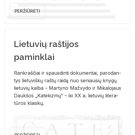
PERŽIŪRĖTI
Lietuvių raštijos
paminklai
Rank­raš­čiai ir spaus­din­ti do­ku­men­tai, pa­ro­dan­
tys lie­tu­viš­kų raš­tų rai­dą nuo se­niau­sių kny­gų
lie­tu­vių kal­ba – Mar­ty­no Ma­žvy­do ir Mi­ka­lo­jaus
Dauk­šos „Ka­te­kiz­mų“ – iki XX a. lie­tu­vių li­te­ra­
tū­ros kla­si­kų.