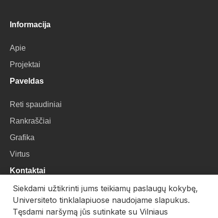
Informacija
Apie
Projektai
Paveldas
Reti spaudiniai
Rankraščiai
Grafika
Virtus
Kontaktai
Siekdami užtikrinti jums teikiamų paslaugų kokybę,
VU Biblioteka
Universiteto tinklalapiuose naudojame slapukus.
Universiteto g. 3, LT-01122, Vilnius
Tęsdami naršymą jūs sutinkate su Vilniaus