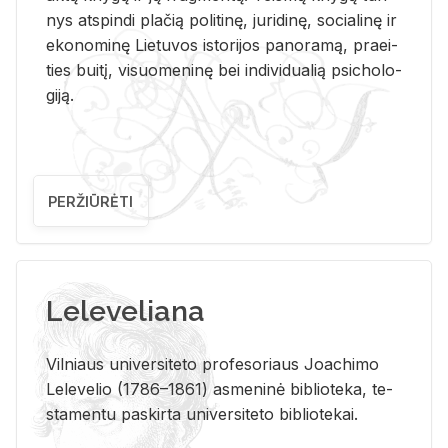
nys at­spin­di pla­čią po­li­ti­nę, ju­ri­di­nę, so­cia­li­nę ir
eko­no­mi­nę Lie­tu­vos is­to­ri­jos pa­no­ra­mą, pra­ei­
ties bui­tį, vi­suo­me­ni­nę bei in­di­vi­dua­lią psi­cho­lo­
gi­ją.
PERŽIŪRĖTI
Leleveliana
Vil­niaus uni­ver­si­te­to pro­fe­so­riaus Jo­a­chi­mo
Le­le­ve­lio (1786–1861) as­me­ni­nė bi­b­lio­te­ka, te­
sta­men­tu pa­skir­ta uni­ver­si­te­to bi­b­lio­te­kai.