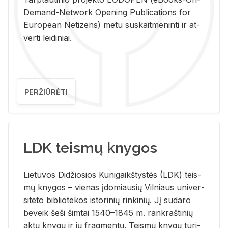
De­mand-Ne­twork Ope­ning Pub­li­ca­tions for
Eu­ro­pe­an Ne­ti­zens) metu su­skait­me­nin­ti ir at­
ver­ti lei­di­niai.
PERŽIŪRĖTI
LDK teismų knygos
Lie­tu­vos Di­džio­sios Ku­ni­gaikš­tys­tės (LDK) teis­
mų kny­gos – vie­nas įdo­miau­sių Vil­niaus uni­ver­
si­te­to bi­b­lio­te­kos is­to­ri­nių rin­ki­nių. Jį su­da­ro
be­veik šeši šim­tai 1540–1845 m. rank­raš­ti­nių
aktų kny­gų ir jų frag­men­tų. Teis­mų kny­gų tu­ri­