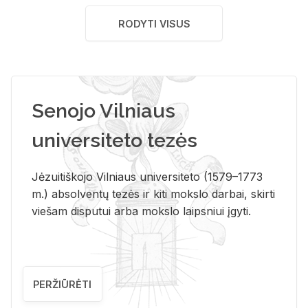
RODYTI VISUS
Senojo Vilniaus
universiteto tezės
Jėzuitiškojo Vilniaus universiteto (1579–1773
m.) absolventų tezės ir kiti mokslo darbai, skirti
viešam disputui arba mokslo laipsniui įgyti.
PERŽIŪRĖTI