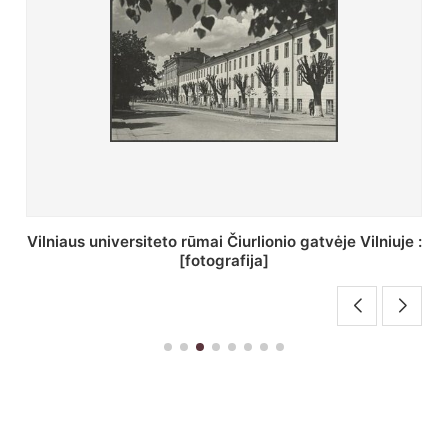
St. Batoro universiteto J. Pilsudskio kolegija :
[fotografija]