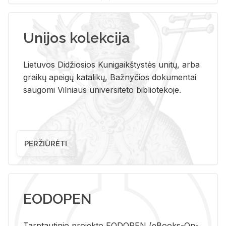
Unijos kolekcija
Lietuvos Didžiosios Kunigaikštystės unitų, arba
graikų apeigų katalikų, Bažnyčios dokumentai
saugomi Vilniaus universiteto bibliotekoje.
PERŽIŪRĖTI
EODOPEN
Tarp­tau­ti­nio pro­jek­to EO­DO­PEN (eBo­oks-On-