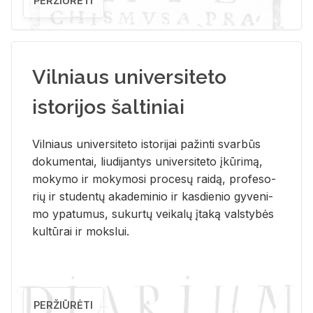
PERŽIŪRĖTI
Vilniaus universiteto
istorijos šaltiniai
Vil­niaus uni­ver­si­te­to is­to­ri­jai pa­žin­ti svar­būs
do­ku­men­tai, liu­di­jan­tys uni­ver­si­te­to įkū­ri­mą,
mo­ky­mo ir mo­ky­mo­si pro­ce­sų rai­dą, pro­fe­so­
rių ir stu­den­tų aka­de­mi­nio ir kas­die­nio gy­ve­ni­
mo ypa­tu­mus, su­kur­tų vei­ka­lų įta­ką vals­ty­bės
kul­tū­rai ir moks­lui.
PERŽIŪRĖTI