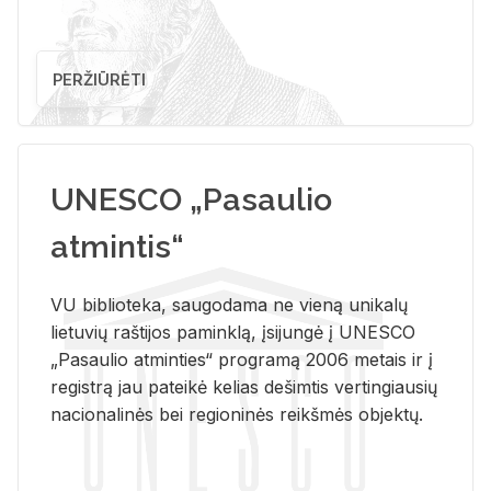
PERŽIŪRĖTI
UNESCO „Pasaulio
atmintis“
VU biblioteka, saugodama ne vieną unikalų
lietuvių raštijos paminklą, įsijungė į UNESCO
„Pasaulio atminties“ programą 2006 metais ir į
registrą jau pateikė kelias dešimtis vertingiausių
nacionalinės bei regioninės reikšmės objektų.