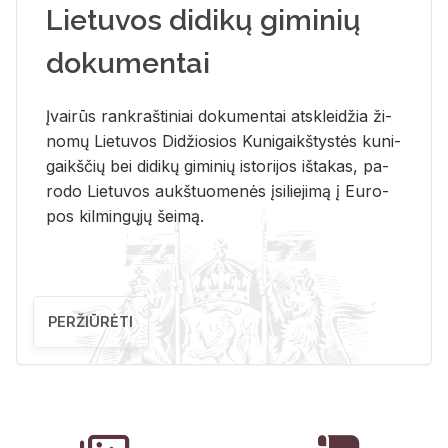
Lietuvos didikų giminių
dokumentai
Įvai­rūs rank­raš­ti­niai do­ku­men­tai at­sklei­džia ži­
no­mų Lie­tu­vos Di­džio­sios Ku­ni­gaikš­tys­tės ku­ni­
gaikš­čių bei di­di­kų gi­mi­nių is­to­ri­jos iš­ta­kas, pa­
ro­do Lie­tu­vos aukš­tuo­me­nės įsi­lie­ji­mą į Eu­ro­
pos kil­min­gų­jų šei­mą.
PERŽIŪRĖTI