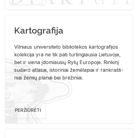
Kartografija
Vil­niaus uni­ver­si­te­to bi­b­lio­te­kos kar­to­gra­fi­jos
ko­lek­ci­ja yra ne tik pati tur­tin­giau­sia Lie­tu­vo­je,
bet ir vie­na įdo­miau­sių Rytų Eu­ro­po­je. Rin­ki­nį
su­da­ro at­la­sai, is­to­ri­niai že­mė­la­piai ir rank­raš­ti­
niai že­mių pla­nai bei brė­ži­niai.
PERŽIŪRĖTI