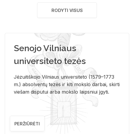
RODYTI VISUS
Senojo Vilniaus
universiteto tezės
Jėzuitiškojo Vilniaus universiteto (1579–1773
m.) absolventų tezės ir kiti mokslo darbai, skirti
viešam disputui arba mokslo laipsniui įgyti.
PERŽIŪRĖTI