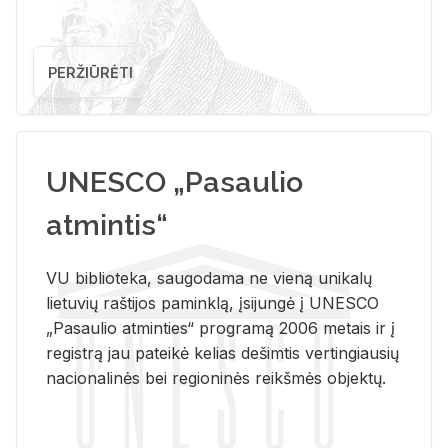
PERŽIŪRĖTI
UNESCO „Pasaulio
atmintis“
VU biblioteka, saugodama ne vieną unikalų
lietuvių raštijos paminklą, įsijungė į UNESCO
„Pasaulio atminties“ programą 2006 metais ir į
registrą jau pateikė kelias dešimtis vertingiausių
nacionalinės bei regioninės reikšmės objektų.