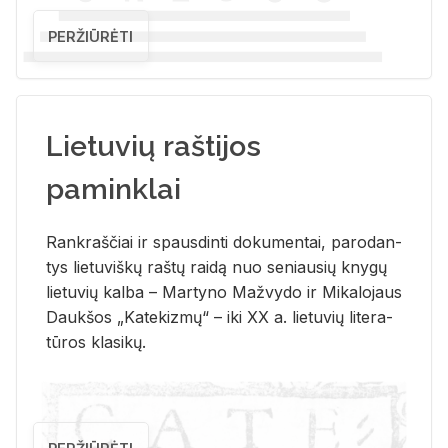
PERŽIŪRĖTI
Lietuvių raštijos
paminklai
Rank­raš­čiai ir spaus­din­ti do­ku­men­tai, pa­ro­dan­
tys lie­tu­viš­kų raš­tų rai­dą nuo se­niau­sių kny­gų
lie­tu­vių kal­ba – Mar­ty­no Ma­žvy­do ir Mi­ka­lo­jaus
Dauk­šos „Ka­te­kiz­mų“ – iki XX a. lie­tu­vių li­te­ra­
tū­ros kla­si­kų.