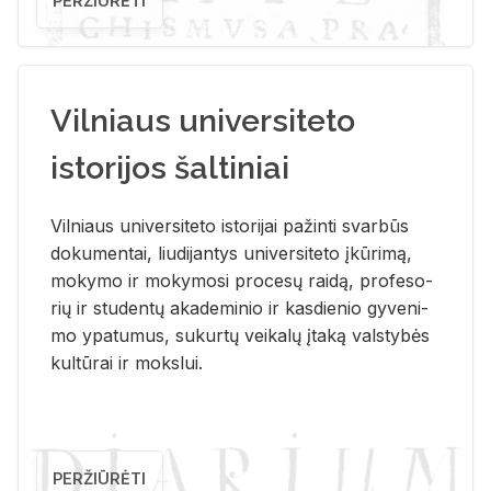
PERŽIŪRĖTI
Vilniaus universiteto
istorijos šaltiniai
Vil­niaus uni­ver­si­te­to is­to­ri­jai pa­žin­ti svar­būs
do­ku­men­tai, liu­di­jan­tys uni­ver­si­te­to įkū­ri­mą,
mo­ky­mo ir mo­ky­mo­si pro­ce­sų rai­dą, pro­fe­so­
rių ir stu­den­tų aka­de­mi­nio ir kas­die­nio gy­ve­ni­
mo ypa­tu­mus, su­kur­tų vei­ka­lų įta­ką vals­ty­bės
kul­tū­rai ir moks­lui.
PERŽIŪRĖTI