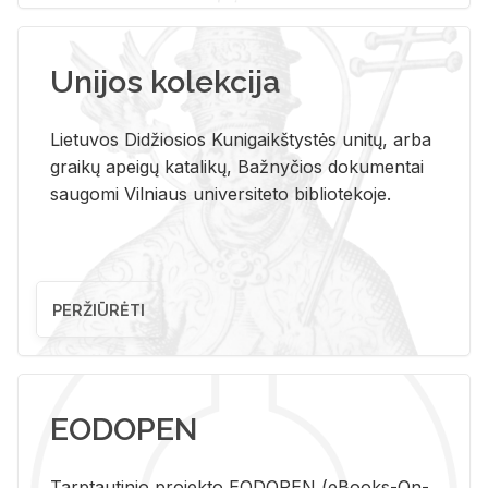
Unijos kolekcija
Lietuvos Didžiosios Kunigaikštystės unitų, arba
graikų apeigų katalikų, Bažnyčios dokumentai
saugomi Vilniaus universiteto bibliotekoje.
PERŽIŪRĖTI
EODOPEN
Tarp­tau­ti­nio pro­jek­to EO­DO­PEN (eBo­oks-On-