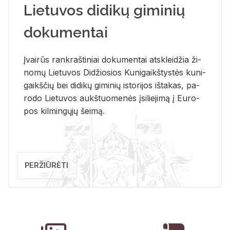
Lietuvos didikų giminių
dokumentai
Įvai­rūs rank­raš­ti­niai do­ku­men­tai at­sklei­džia ži­
no­mų Lie­tu­vos Di­džio­sios Ku­ni­gaikš­tys­tės ku­ni­
gaikš­čių bei di­di­kų gi­mi­nių is­to­ri­jos iš­ta­kas, pa­
ro­do Lie­tu­vos aukš­tuo­me­nės įsi­lie­ji­mą į Eu­ro­
pos kil­min­gų­jų šei­mą.
PERŽIŪRĖTI