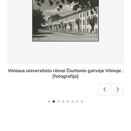
St. Batoro universiteto J. Pilsudskio kolegija :
[fotografija]