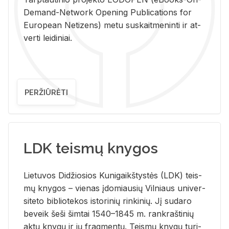
De­mand-Ne­twork Ope­ning Pub­li­ca­tions for
Eu­ro­pe­an Ne­ti­zens) metu su­skait­me­nin­ti ir at­
ver­ti lei­di­niai.
PERŽIŪRĖTI
LDK teismų knygos
Lie­tu­vos Di­džio­sios Ku­ni­gaikš­tys­tės (LDK) teis­
mų kny­gos – vie­nas įdo­miau­sių Vil­niaus uni­ver­
si­te­to bi­b­lio­te­kos is­to­ri­nių rin­ki­nių. Jį su­da­ro
be­veik šeši šim­tai 1540–1845 m. rank­raš­ti­nių
aktų kny­gų ir jų frag­men­tų. Teis­mų kny­gų tu­ri­