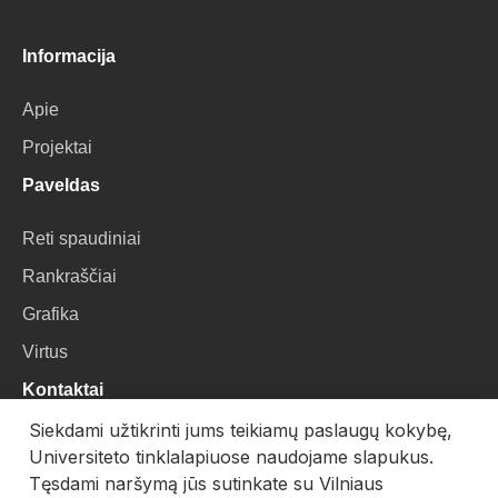
Informacija
Apie
Projektai
Paveldas
Reti spaudiniai
Rankraščiai
Grafika
Virtus
Kontaktai
Siekdami užtikrinti jums teikiamų paslaugų kokybę,
VU Biblioteka
Universiteto tinklalapiuose naudojame slapukus.
Universiteto g. 3, LT-01122, Vilnius
Tęsdami naršymą jūs sutinkate su Vilniaus