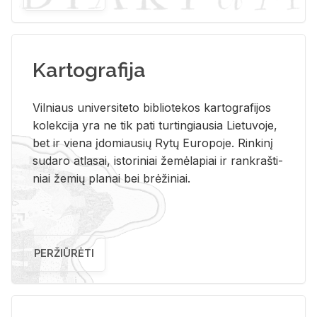
Kartografija
Vil­niaus uni­ver­si­te­to bi­b­lio­te­kos kar­to­gra­fi­jos
ko­lek­ci­ja yra ne tik pati tur­tin­giau­sia Lie­tu­vo­je,
bet ir vie­na įdo­miau­sių Rytų Eu­ro­po­je. Rin­ki­nį
su­da­ro at­la­sai, is­to­ri­niai že­mė­la­piai ir rank­raš­ti­
niai že­mių pla­nai bei brė­ži­niai.
PERŽIŪRĖTI