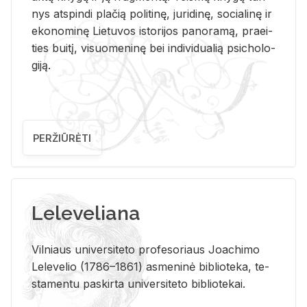
nys at­spin­di pla­čią po­li­ti­nę, ju­ri­di­nę, so­cia­li­nę ir
eko­no­mi­nę Lie­tu­vos is­to­ri­jos pa­no­ra­mą, pra­ei­
ties bui­tį, vi­suo­me­ni­nę bei in­di­vi­dua­lią psi­cho­lo­
gi­ją.
PERŽIŪRĖTI
Leleveliana
Vil­niaus uni­ver­si­te­to pro­fe­so­riaus Jo­a­chi­mo
Le­le­ve­lio (1786–1861) as­me­ni­nė bi­b­lio­te­ka, te­
sta­men­tu pa­skir­ta uni­ver­si­te­to bi­b­lio­te­kai.