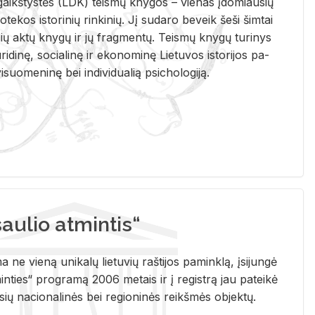
i­gaikš­tys­tės (LDK) teis­mų kny­gos – vie­nas įdo­miau­sių
lio­te­kos is­to­ri­nių rin­ki­nių. Jį su­da­ro be­veik šeši šim­tai
ų aktų kny­gų ir jų frag­men­tų. Teis­mų kny­gų tu­ri­nys
u­ri­di­nę, so­cia­li­nę ir eko­no­mi­nę Lie­tu­vos is­to­ri­jos pa­
­suo­me­ni­nę bei in­di­vi­dua­lią psi­cho­lo­gi­ją.
ulio atmintis“
ne vieną unikalų lietuvių raštijos paminklą, įsijungė
ties“ programą 2006 metais ir į registrą jau pateikė
usių nacionalinės bei regioninės reikšmės objektų.