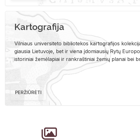
Kartografija
Vil­niaus uni­ver­si­te­to bi­b­lio­te­kos kar­to­gra­fi­jos ko­lek­c
giau­sia Lie­tu­vo­je, bet ir vie­na įdo­miau­sių Rytų Eu­ro­po­je
is­to­ri­niai že­mė­la­piai ir rank­raš­ti­niai že­mių pla­nai bei br
PERŽIŪRĖTI