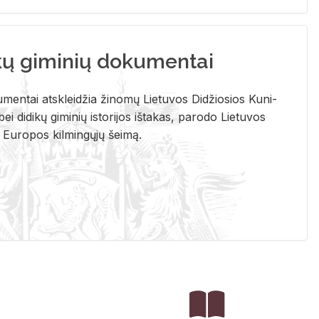
kų giminių dokumentai
u­men­tai at­sklei­džia ži­no­mų Lie­tu­vos Di­džio­sios Ku­ni­
ei di­di­kų gi­mi­nių is­to­ri­jos iš­ta­kas, pa­ro­do Lie­tu­vos
į Eu­ro­pos kil­min­gų­jų šei­mą.