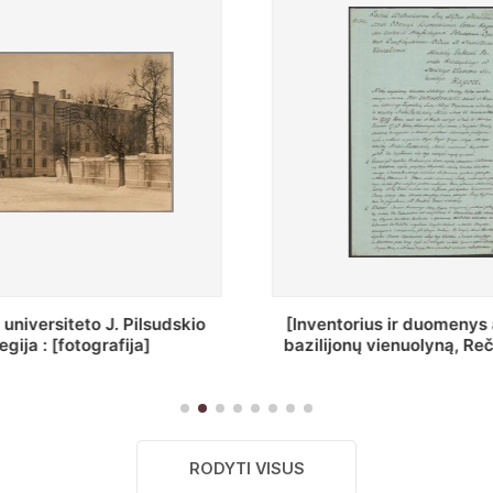
ius ir duomenys apie Selcų
„Wiadomośc Połockiey 
 vienuolyną, Rečycos pav.]
Dyecezyi..."
RODYTI VISUS