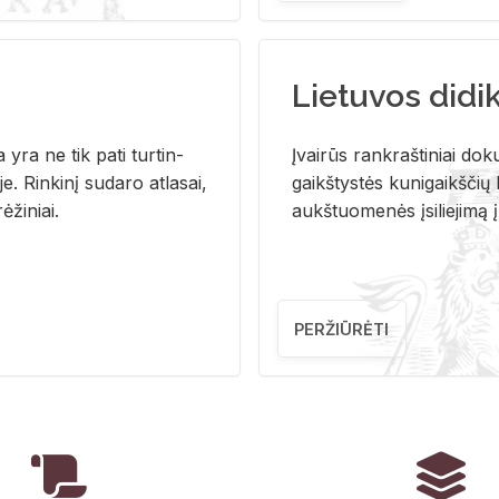
Lietuvos didi
i­ja yra ne tik pati tur­tin­
Įvai­rūs rank­raš­ti­niai do­k
. Rin­ki­nį su­da­ro at­la­sai,
gaikš­tys­tės ku­ni­gaikš­čių b
ė­ži­niai.
aukš­tuo­me­nės įsi­lie­ji­mą 
PERŽIŪRĖTI