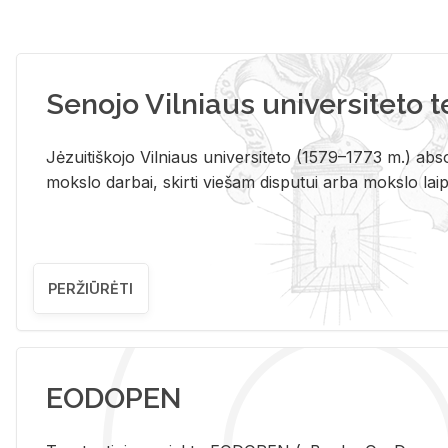
Senojo Vilniaus universiteto 
Jėzuitiškojo Vilniaus universiteto (1579–1773 m.) absol
mokslo darbai, skirti viešam disputui arba mokslo laips
PERŽIŪRĖTI
EODOPEN