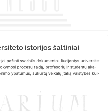
siteto istorijos šaltiniai
­ri­jai pa­žin­ti svar­būs do­ku­men­tai, liu­di­jan­tys uni­ver­si­te­
­ky­mo­si pro­ce­sų rai­dą, pro­fe­so­rių ir stu­den­tų aka­
e­ni­mo ypa­tu­mus, su­kur­tų vei­ka­lų įta­ką vals­ty­bės kul­