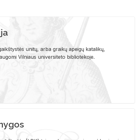
ja
aikštystės unitų, arba graikų apeigų katalikų,
gomi Vilniaus universiteto bibliotekoje.
nygos