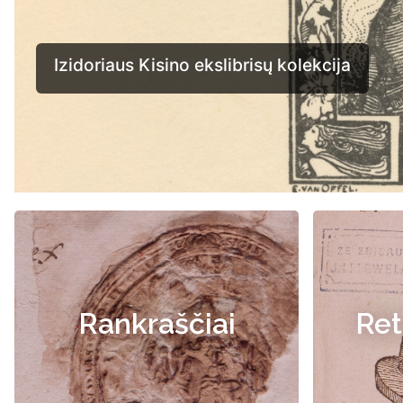
Rankraščiai
Ret