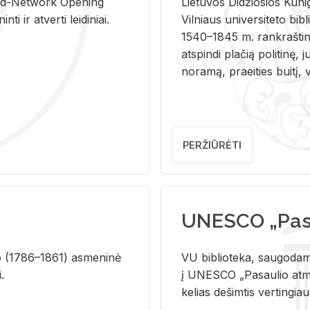
and-Ne­twork Ope­ning
Lie­tu­vos Di­džio­sios Ku­n
i ir at­ver­ti lei­di­niai.
Vil­niaus uni­ver­si­te­to bi­b­
1540–1845 m. rank­raš­ti­ni
at­spin­di pla­čią po­li­ti­nę, j
no­ra­mą, pra­ei­ties bui­tį, vi
PERŽIŪRĖTI
UNESCO „Pasa
­lio (1786–1861) as­me­ni­nė
VU biblioteka, saugodama 
i.
į UNESCO „Pasaulio atmin
kelias dešimtis vertingia