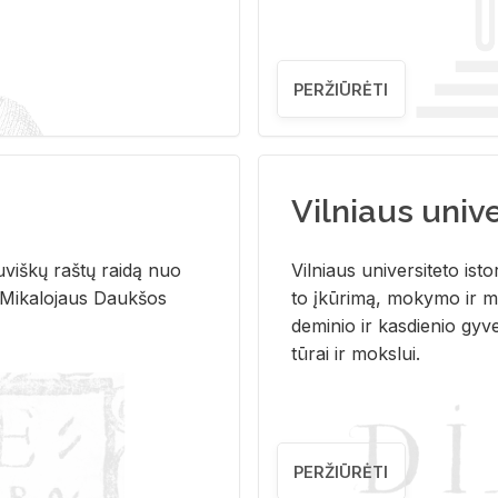
PERŽIŪRĖTI
Vilniaus univer
u­viš­kų raš­tų rai­dą nuo
Vil­niaus uni­ver­si­te­to is­to
 Mi­ka­lo­jaus Dauk­šos
to įkū­ri­mą, mo­ky­mo ir mo
de­mi­nio ir kas­die­nio gy­v
tū­rai ir moks­lui.
PERŽIŪRĖTI