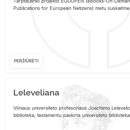
Tarp­tau­ti­nio pro­jek­to EO­DO­PEN (eBo­oks-On-De­m
Pub­li­ca­tions for Eu­ro­pe­an Ne­ti­zens) metu su­skait­me­nin­t
PERŽIŪRĖTI
Leleveliana
Vil­niaus uni­ver­si­te­to pro­fe­so­riaus Jo­a­chi­mo Le­le­ve
bi­b­lio­te­ka, te­sta­men­tu pa­skir­ta uni­ver­si­te­to bi­b­lio­te­ka