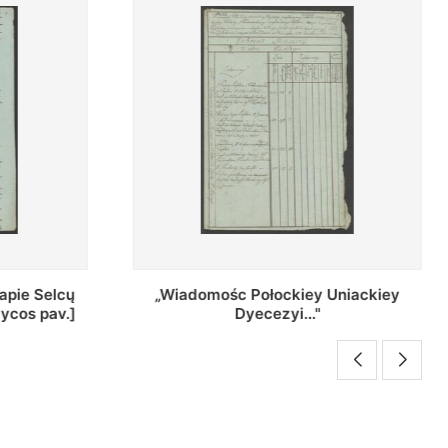
Uniackiey
Regestr Parochow Dekanatu
Brzeskiego