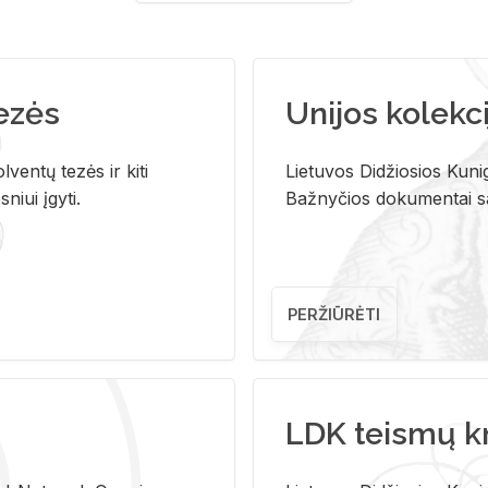
tezės
Unijos kolekci
ventų tezės ir kiti
Lietuvos Didžiosios Kunig
niui įgyti.
Bažnyčios dokumentai sau
PERŽIŪRĖTI
LDK teismų k