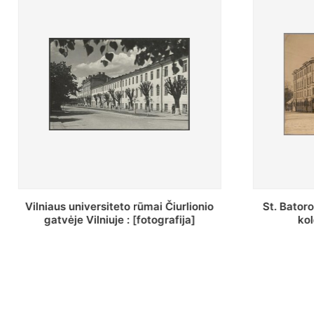
St. Batoro universiteto J. Pilsudskio
[Inventor
kolegija : [fotografija]
bazilijonų