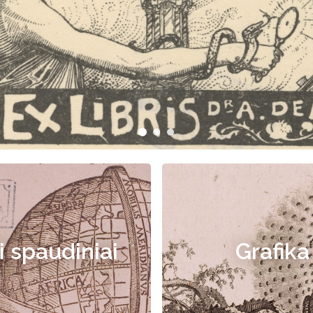
i spaudiniai
Grafika