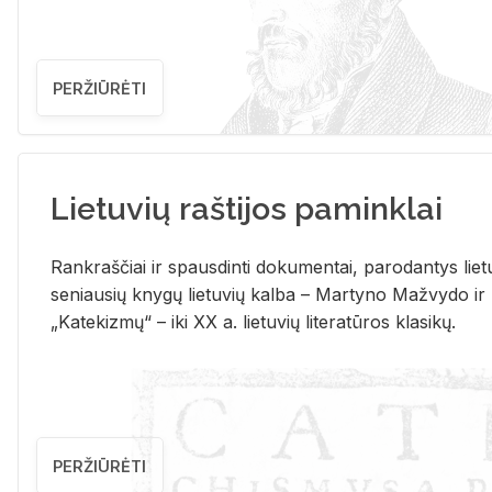
PERŽIŪRĖTI
Lietuvių raštijos paminklai
Rank­raš­čiai ir spaus­din­ti do­ku­men­tai, pa­ro­dan­tys lie­t
se­niau­sių kny­gų lie­tu­vių kal­ba – Mar­ty­no Ma­žvy­do ir
„Ka­te­kiz­mų“ – iki XX a. lie­tu­vių li­te­ra­tū­ros kla­si­kų.
PERŽIŪRĖTI