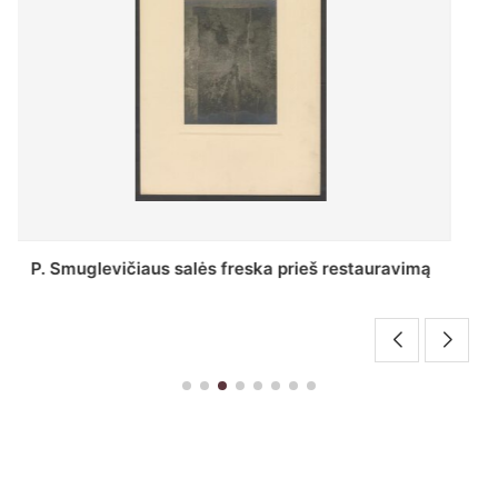
Stepono Batoro universiteto bibliotekos Profesorių
skaitykla