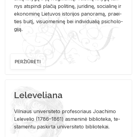
nys at­spin­di pla­čią po­li­ti­nę, ju­ri­di­nę, so­cia­li­nę ir
eko­no­mi­nę Lie­tu­vos is­to­ri­jos pa­no­ra­mą, pra­ei­
ties bui­tį, vi­suo­me­ni­nę bei in­di­vi­dua­lią psi­cho­lo­
gi­ją.
PERŽIŪRĖTI
Leleveliana
Vil­niaus uni­ver­si­te­to pro­fe­so­riaus Jo­a­chi­mo
Le­le­ve­lio (1786–1861) as­me­ni­nė bi­b­lio­te­ka, te­
sta­men­tu pa­skir­ta uni­ver­si­te­to bi­b­lio­te­kai.