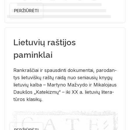
PERŽIŪRĖTI
Lietuvių raštijos
paminklai
Rank­raš­čiai ir spaus­din­ti do­ku­men­tai, pa­ro­dan­
tys lie­tu­viš­kų raš­tų rai­dą nuo se­niau­sių kny­gų
lie­tu­vių kal­ba – Mar­ty­no Ma­žvy­do ir Mi­ka­lo­jaus
Dauk­šos „Ka­te­kiz­mų“ – iki XX a. lie­tu­vių li­te­ra­
tū­ros kla­si­kų.