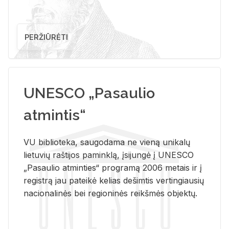
PERŽIŪRĖTI
UNESCO „Pasaulio
atmintis“
VU biblioteka, saugodama ne vieną unikalų
lietuvių raštijos paminklą, įsijungė į UNESCO
„Pasaulio atminties“ programą 2006 metais ir į
registrą jau pateikė kelias dešimtis vertingiausių
nacionalinės bei regioninės reikšmės objektų.