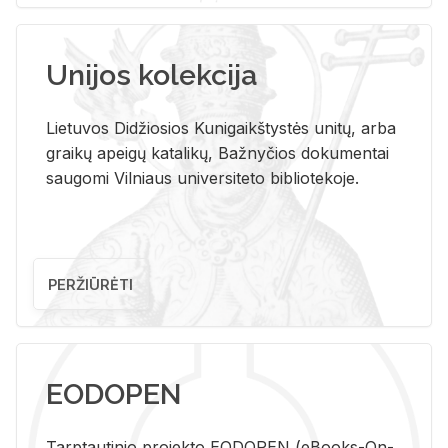
Unijos kolekcija
Lietuvos Didžiosios Kunigaikštystės unitų, arba
graikų apeigų katalikų, Bažnyčios dokumentai
saugomi Vilniaus universiteto bibliotekoje.
PERŽIŪRĖTI
EODOPEN
Tarp­tau­ti­nio pro­jek­to EO­DO­PEN (eBo­oks-On-