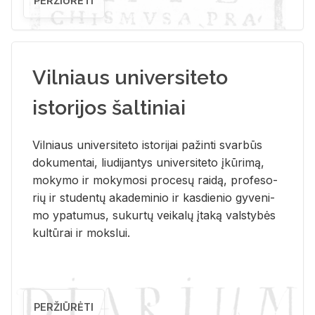
PERŽIŪRĖTI
Vilniaus universiteto
istorijos šaltiniai
Vil­niaus uni­ver­si­te­to is­to­ri­jai pa­žin­ti svar­būs
do­ku­men­tai, liu­di­jan­tys uni­ver­si­te­to įkū­ri­mą,
mo­ky­mo ir mo­ky­mo­si pro­ce­sų rai­dą, pro­fe­so­
rių ir stu­den­tų aka­de­mi­nio ir kas­die­nio gy­ve­ni­
mo ypa­tu­mus, su­kur­tų vei­ka­lų įta­ką vals­ty­bės
kul­tū­rai ir moks­lui.
PERŽIŪRĖTI