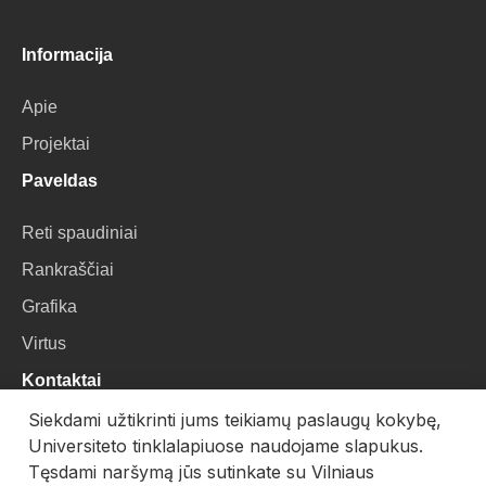
Informacija
Apie
Projektai
Paveldas
Reti spaudiniai
Rankraščiai
Grafika
Virtus
Kontaktai
Siekdami užtikrinti jums teikiamų paslaugų kokybę,
VU Biblioteka
Universiteto tinklalapiuose naudojame slapukus.
Universiteto g. 3, LT-01122, Vilnius
Tęsdami naršymą jūs sutinkate su Vilniaus