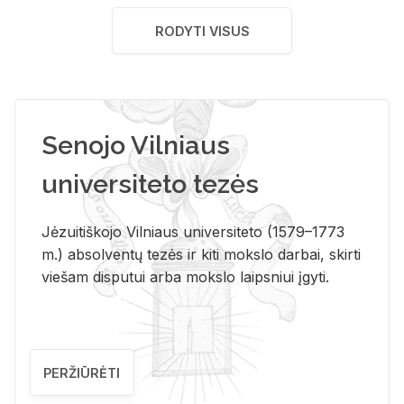
RODYTI VISUS
Senojo Vilniaus
universiteto tezės
Jėzuitiškojo Vilniaus universiteto (1579–1773
m.) absolventų tezės ir kiti mokslo darbai, skirti
viešam disputui arba mokslo laipsniui įgyti.
PERŽIŪRĖTI