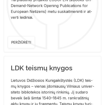
De­mand-Ne­twork Ope­ning Pub­li­ca­tions for
Eu­ro­pe­an Ne­ti­zens) metu su­skait­me­nin­ti ir at­
ver­ti lei­di­niai.
PERŽIŪRĖTI
LDK teismų knygos
Lie­tu­vos Di­džio­sios Ku­ni­gaikš­tys­tės (LDK) teis­
mų kny­gos – vie­nas įdo­miau­sių Vil­niaus uni­ver­
si­te­to bi­b­lio­te­kos is­to­ri­nių rin­ki­nių. Jį su­da­ro
be­veik šeši šim­tai 1540–1845 m. rank­raš­ti­nių
aktų kny­gų ir jų frag­men­tų. Teis­mų kny­gų tu­ri­