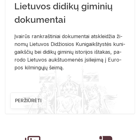
Lietuvos didikų giminių
dokumentai
Įvai­rūs rank­raš­ti­niai do­ku­men­tai at­sklei­džia ži­
no­mų Lie­tu­vos Di­džio­sios Ku­ni­gaikš­tys­tės ku­ni­
gaikš­čių bei di­di­kų gi­mi­nių is­to­ri­jos iš­ta­kas, pa­
ro­do Lie­tu­vos aukš­tuo­me­nės įsi­lie­ji­mą į Eu­ro­
pos kil­min­gų­jų šei­mą.
PERŽIŪRĖTI