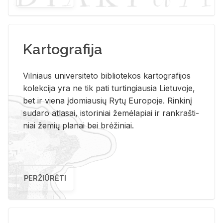
Kartografija
Vil­niaus uni­ver­si­te­to bi­b­lio­te­kos kar­to­gra­fi­jos
ko­lek­ci­ja yra ne tik pati tur­tin­giau­sia Lie­tu­vo­je,
bet ir vie­na įdo­miau­sių Rytų Eu­ro­po­je. Rin­ki­nį
su­da­ro at­la­sai, is­to­ri­niai že­mė­la­piai ir rank­raš­ti­
niai že­mių pla­nai bei brė­ži­niai.
PERŽIŪRĖTI