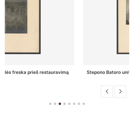
Stepono Batoro universiteto bibliotekos Profesorių
skaitykla