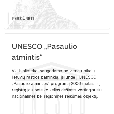
PERŽIŪRĖTI
UNESCO „Pasaulio
atmintis“
VU biblioteka, saugodama ne vieną unikalų
lietuvių raštijos paminklą, įsijungė į UNESCO
„Pasaulio atminties“ programą 2006 metais ir į
registrą jau pateikė kelias dešimtis vertingiausių
nacionalinės bei regioninės reikšmės objektų.