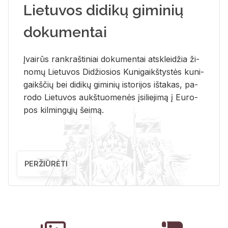
Lietuvos didikų giminių
dokumentai
Įvai­rūs rank­raš­ti­niai do­ku­men­tai at­sklei­džia ži­
no­mų Lie­tu­vos Di­džio­sios Ku­ni­gaikš­tys­tės ku­ni­
gaikš­čių bei di­di­kų gi­mi­nių is­to­ri­jos iš­ta­kas, pa­
ro­do Lie­tu­vos aukš­tuo­me­nės įsi­lie­ji­mą į Eu­ro­
pos kil­min­gų­jų šei­mą.
PERŽIŪRĖTI