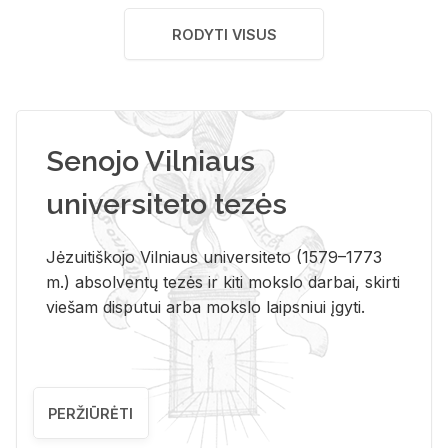
RODYTI VISUS
Senojo Vilniaus
universiteto tezės
Jėzuitiškojo Vilniaus universiteto (1579–1773
m.) absolventų tezės ir kiti mokslo darbai, skirti
viešam disputui arba mokslo laipsniui įgyti.
PERŽIŪRĖTI