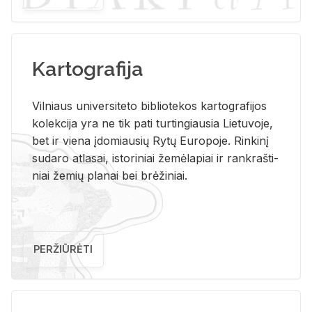
Kartografija
Vil­niaus uni­ver­si­te­to bi­b­lio­te­kos kar­to­gra­fi­jos
ko­lek­ci­ja yra ne tik pati tur­tin­giau­sia Lie­tu­vo­je,
bet ir vie­na įdo­miau­sių Rytų Eu­ro­po­je. Rin­ki­nį
su­da­ro at­la­sai, is­to­ri­niai že­mė­la­piai ir rank­raš­ti­
niai že­mių pla­nai bei brė­ži­niai.
PERŽIŪRĖTI