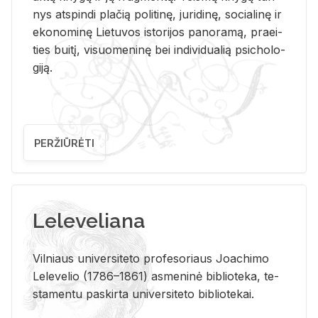
nys at­spin­di pla­čią po­li­ti­nę, ju­ri­di­nę, so­cia­li­nę ir
eko­no­mi­nę Lie­tu­vos is­to­ri­jos pa­no­ra­mą, pra­ei­
ties bui­tį, vi­suo­me­ni­nę bei in­di­vi­dua­lią psi­cho­lo­
gi­ją.
PERŽIŪRĖTI
Leleveliana
Vil­niaus uni­ver­si­te­to pro­fe­so­riaus Jo­a­chi­mo
Le­le­ve­lio (1786–1861) as­me­ni­nė bi­b­lio­te­ka, te­
sta­men­tu pa­skir­ta uni­ver­si­te­to bi­b­lio­te­kai.