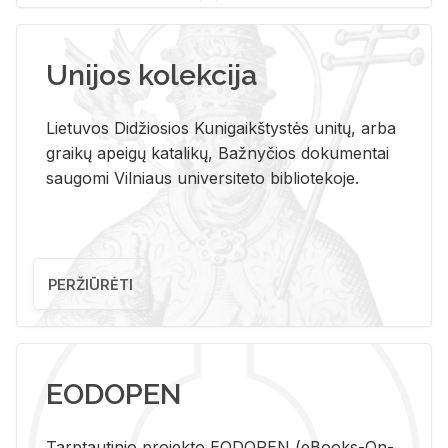
Unijos kolekcija
Lietuvos Didžiosios Kunigaikštystės unitų, arba
graikų apeigų katalikų, Bažnyčios dokumentai
saugomi Vilniaus universiteto bibliotekoje.
PERŽIŪRĖTI
EODOPEN
Tarp­tau­ti­nio pro­jek­to EO­DO­PEN (eBo­oks-On-