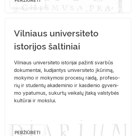
PERŽIŪRĖTI
Vilniaus universiteto
istorijos šaltiniai
Vil­niaus uni­ver­si­te­to is­to­ri­jai pa­žin­ti svar­būs
do­ku­men­tai, liu­di­jan­tys uni­ver­si­te­to įkū­ri­mą,
mo­ky­mo ir mo­ky­mo­si pro­ce­sų rai­dą, pro­fe­so­
rių ir stu­den­tų aka­de­mi­nio ir kas­die­nio gy­ve­ni­
mo ypa­tu­mus, su­kur­tų vei­ka­lų įta­ką vals­ty­bės
kul­tū­rai ir moks­lui.
PERŽIŪRĖTI