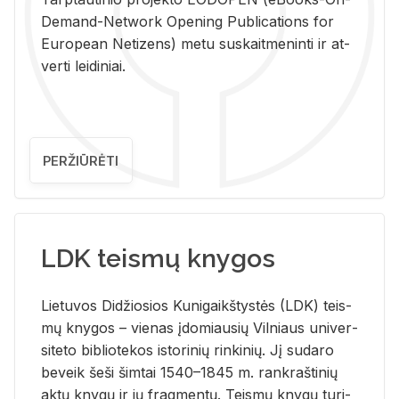
De­mand-Ne­twork Ope­ning Pub­li­ca­tions for
Eu­ro­pe­an Ne­ti­zens) metu su­skait­me­nin­ti ir at­
ver­ti lei­di­niai.
PERŽIŪRĖTI
LDK teismų knygos
Lie­tu­vos Di­džio­sios Ku­ni­gaikš­tys­tės (LDK) teis­
mų kny­gos – vie­nas įdo­miau­sių Vil­niaus uni­ver­
si­te­to bi­b­lio­te­kos is­to­ri­nių rin­ki­nių. Jį su­da­ro
be­veik šeši šim­tai 1540–1845 m. rank­raš­ti­nių
aktų kny­gų ir jų frag­men­tų. Teis­mų kny­gų tu­ri­