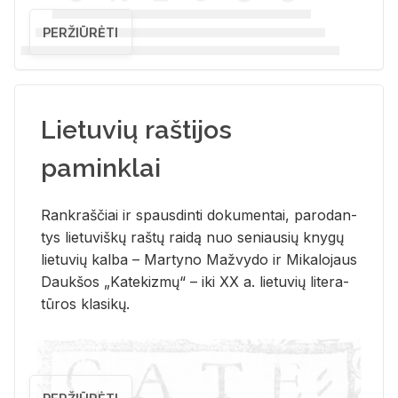
PERŽIŪRĖTI
Lietuvių raštijos
paminklai
Rank­raš­čiai ir spaus­din­ti do­ku­men­tai, pa­ro­dan­
tys lie­tu­viš­kų raš­tų rai­dą nuo se­niau­sių kny­gų
lie­tu­vių kal­ba – Mar­ty­no Ma­žvy­do ir Mi­ka­lo­jaus
Dauk­šos „Ka­te­kiz­mų“ – iki XX a. lie­tu­vių li­te­ra­
tū­ros kla­si­kų.