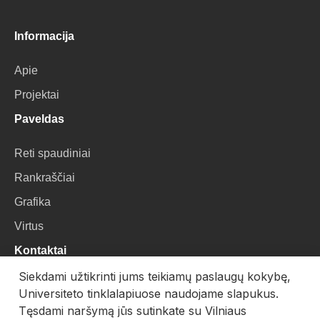
Informacija
Apie
Projektai
Paveldas
Reti spaudiniai
Rankraščiai
Grafika
Virtus
Kontaktai
Siekdami užtikrinti jums teikiamų paslaugų kokybę,
VU Biblioteka
Universiteto tinklalapiuose naudojame slapukus.
Universiteto g. 3, LT-01122, Vilnius
Tęsdami naršymą jūs sutinkate su Vilniaus