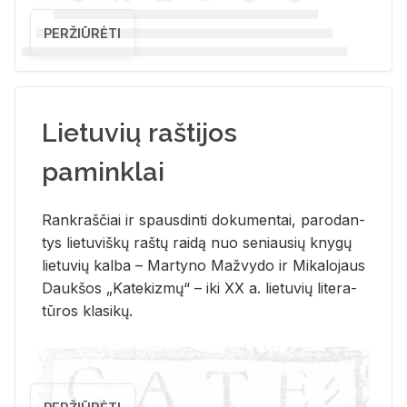
PERŽIŪRĖTI
Lietuvių raštijos
paminklai
Rank­raš­čiai ir spaus­din­ti do­ku­men­tai, pa­ro­dan­
tys lie­tu­viš­kų raš­tų rai­dą nuo se­niau­sių kny­gų
lie­tu­vių kal­ba – Mar­ty­no Ma­žvy­do ir Mi­ka­lo­jaus
Dauk­šos „Ka­te­kiz­mų“ – iki XX a. lie­tu­vių li­te­ra­
tū­ros kla­si­kų.