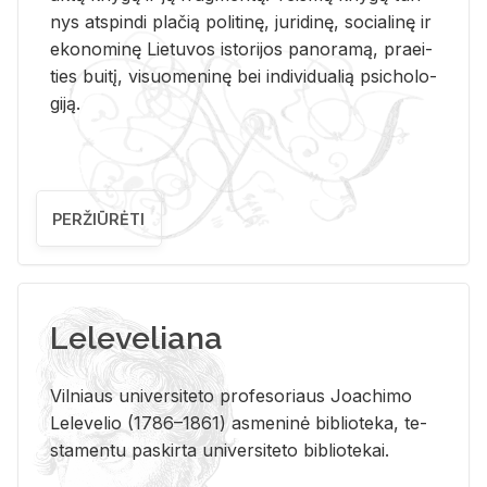
nys at­spin­di pla­čią po­li­ti­nę, ju­ri­di­nę, so­cia­li­nę ir
eko­no­mi­nę Lie­tu­vos is­to­ri­jos pa­no­ra­mą, pra­ei­
ties bui­tį, vi­suo­me­ni­nę bei in­di­vi­dua­lią psi­cho­lo­
gi­ją.
PERŽIŪRĖTI
Leleveliana
Vil­niaus uni­ver­si­te­to pro­fe­so­riaus Jo­a­chi­mo
Le­le­ve­lio (1786–1861) as­me­ni­nė bi­b­lio­te­ka, te­
sta­men­tu pa­skir­ta uni­ver­si­te­to bi­b­lio­te­kai.