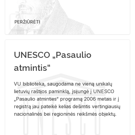
PERŽIŪRĖTI
UNESCO „Pasaulio
atmintis“
VU biblioteka, saugodama ne vieną unikalų
lietuvių raštijos paminklą, įsijungė į UNESCO
„Pasaulio atminties“ programą 2006 metais ir į
registrą jau pateikė kelias dešimtis vertingiausių
nacionalinės bei regioninės reikšmės objektų.