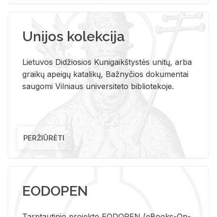
Unijos kolekcija
Lietuvos Didžiosios Kunigaikštystės unitų, arba
graikų apeigų katalikų, Bažnyčios dokumentai
saugomi Vilniaus universiteto bibliotekoje.
PERŽIŪRĖTI
EODOPEN
Tarp­tau­ti­nio pro­jek­to EO­DO­PEN (eBo­oks-On-