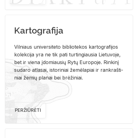
Kartografija
Vil­niaus uni­ver­si­te­to bi­b­lio­te­kos kar­to­gra­fi­jos
ko­lek­ci­ja yra ne tik pati tur­tin­giau­sia Lie­tu­vo­je,
bet ir vie­na įdo­miau­sių Rytų Eu­ro­po­je. Rin­ki­nį
su­da­ro at­la­sai, is­to­ri­niai že­mė­la­piai ir rank­raš­ti­
niai že­mių pla­nai bei brė­ži­niai.
PERŽIŪRĖTI