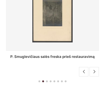
Stepono Batoro universiteto bibliotekos Profesorių
skaitykla