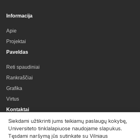
Informacija
Apie
Projektai
Paveldas
Reti spaudiniai
Rankraščiai
Grafika
Virtus
Kontaktai
Siekdami užtikrinti jums teikiamų paslaugų kokybę,
VU Biblioteka
Universiteto tinklalapiuose naudojame slapukus.
Universiteto g. 3, LT-01122, Vilnius
Tęsdami naršymą jūs sutinkate su Vilniaus