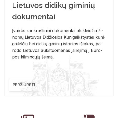
Lietuvos didikų giminių
dokumentai
Įvai­rūs rank­raš­ti­niai do­ku­men­tai at­sklei­džia ži­
no­mų Lie­tu­vos Di­džio­sios Ku­ni­gaikš­tys­tės ku­ni­
gaikš­čių bei di­di­kų gi­mi­nių is­to­ri­jos iš­ta­kas, pa­
ro­do Lie­tu­vos aukš­tuo­me­nės įsi­lie­ji­mą į Eu­ro­
pos kil­min­gų­jų šei­mą.
PERŽIŪRĖTI