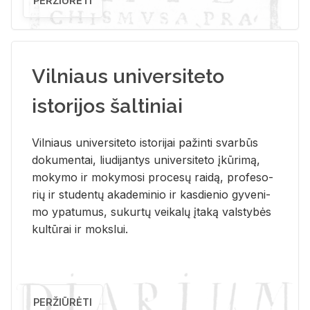
PERŽIŪRĖTI
Vilniaus universiteto
istorijos šaltiniai
Vil­niaus uni­ver­si­te­to is­to­ri­jai pa­žin­ti svar­būs
do­ku­men­tai, liu­di­jan­tys uni­ver­si­te­to įkū­ri­mą,
mo­ky­mo ir mo­ky­mo­si pro­ce­sų rai­dą, pro­fe­so­
rių ir stu­den­tų aka­de­mi­nio ir kas­die­nio gy­ve­ni­
mo ypa­tu­mus, su­kur­tų vei­ka­lų įta­ką vals­ty­bės
kul­tū­rai ir moks­lui.
PERŽIŪRĖTI