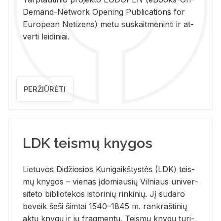
De­mand-Ne­twork Ope­ning Pub­li­ca­tions for
Eu­ro­pe­an Ne­ti­zens) metu su­skait­me­nin­ti ir at­
ver­ti lei­di­niai.
PERŽIŪRĖTI
LDK teismų knygos
Lie­tu­vos Di­džio­sios Ku­ni­gaikš­tys­tės (LDK) teis­
mų kny­gos – vie­nas įdo­miau­sių Vil­niaus uni­ver­
si­te­to bi­b­lio­te­kos is­to­ri­nių rin­ki­nių. Jį su­da­ro
be­veik šeši šim­tai 1540–1845 m. rank­raš­ti­nių
aktų kny­gų ir jų frag­men­tų. Teis­mų kny­gų tu­ri­