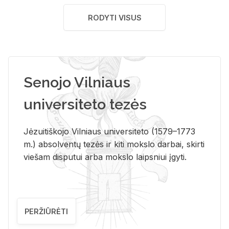
RODYTI VISUS
Senojo Vilniaus
universiteto tezės
Jėzuitiškojo Vilniaus universiteto (1579–1773
m.) absolventų tezės ir kiti mokslo darbai, skirti
viešam disputui arba mokslo laipsniui įgyti.
PERŽIŪRĖTI