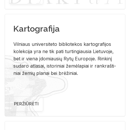
Kartografija
Vil­niaus uni­ver­si­te­to bi­b­lio­te­kos kar­to­gra­fi­jos
ko­lek­ci­ja yra ne tik pati tur­tin­giau­sia Lie­tu­vo­je,
bet ir vie­na įdo­miau­sių Rytų Eu­ro­po­je. Rin­ki­nį
su­da­ro at­la­sai, is­to­ri­niai že­mė­la­piai ir rank­raš­ti­
niai že­mių pla­nai bei brė­ži­niai.
PERŽIŪRĖTI