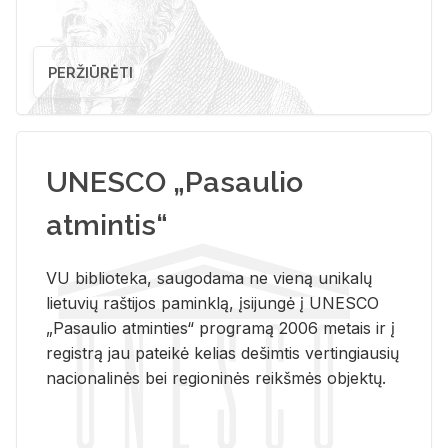
PERŽIŪRĖTI
UNESCO „Pasaulio
atmintis“
VU biblioteka, saugodama ne vieną unikalų
lietuvių raštijos paminklą, įsijungė į UNESCO
„Pasaulio atminties“ programą 2006 metais ir į
registrą jau pateikė kelias dešimtis vertingiausių
nacionalinės bei regioninės reikšmės objektų.