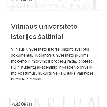
PERŽIŪRĖTI
Vilniaus universiteto
istorijos šaltiniai
Vil­niaus uni­ver­si­te­to is­to­ri­jai pa­žin­ti svar­būs
do­ku­men­tai, liu­di­jan­tys uni­ver­si­te­to įkū­ri­mą,
mo­ky­mo ir mo­ky­mo­si pro­ce­sų rai­dą, pro­fe­so­
rių ir stu­den­tų aka­de­mi­nio ir kas­die­nio gy­ve­ni­
mo ypa­tu­mus, su­kur­tų vei­ka­lų įta­ką vals­ty­bės
kul­tū­rai ir moks­lui.
PERŽIŪRĖTI