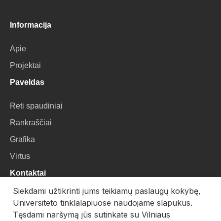
Informacija
Apie
Projektai
Paveldas
Reti spaudiniai
Rankraščiai
Grafika
Virtus
Kontaktai
Siekdami užtikrinti jums teikiamų paslaugų kokybę,
VU Biblioteka
Universiteto tinklalapiuose naudojame slapukus.
Universiteto g. 3, LT-01122, Vilnius
Tęsdami naršymą jūs sutinkate su Vilniaus