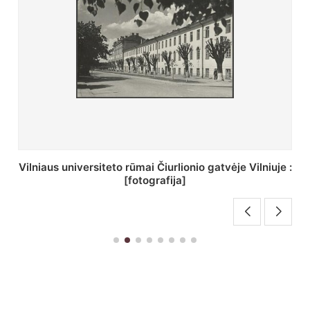
St. Batoro universiteto J. Pilsudskio kolegija :
[fotografija]