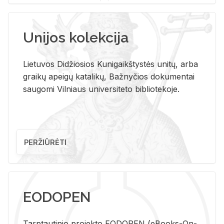
Unijos kolekcija
Lietuvos Didžiosios Kunigaikštystės unitų, arba
graikų apeigų katalikų, Bažnyčios dokumentai
saugomi Vilniaus universiteto bibliotekoje.
PERŽIŪRĖTI
EODOPEN
Tarp­tau­ti­nio pro­jek­to EO­DO­PEN (eBo­oks-On-