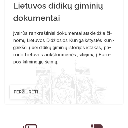
Lietuvos didikų giminių
dokumentai
Įvai­rūs rank­raš­ti­niai do­ku­men­tai at­sklei­džia ži­
no­mų Lie­tu­vos Di­džio­sios Ku­ni­gaikš­tys­tės ku­ni­
gaikš­čių bei di­di­kų gi­mi­nių is­to­ri­jos iš­ta­kas, pa­
ro­do Lie­tu­vos aukš­tuo­me­nės įsi­lie­ji­mą į Eu­ro­
pos kil­min­gų­jų šei­mą.
PERŽIŪRĖTI