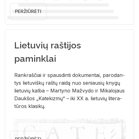
PERŽIŪRĖTI
Lietuvių raštijos
paminklai
Rank­raš­čiai ir spaus­din­ti do­ku­men­tai, pa­ro­dan­
tys lie­tu­viš­kų raš­tų rai­dą nuo se­niau­sių kny­gų
lie­tu­vių kal­ba – Mar­ty­no Ma­žvy­do ir Mi­ka­lo­jaus
Dauk­šos „Ka­te­kiz­mų“ – iki XX a. lie­tu­vių li­te­ra­
tū­ros kla­si­kų.