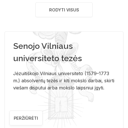
RODYTI VISUS
Senojo Vilniaus
universiteto tezės
Jėzuitiškojo Vilniaus universiteto (1579–1773
m.) absolventų tezės ir kiti mokslo darbai, skirti
viešam disputui arba mokslo laipsniui įgyti.
PERŽIŪRĖTI