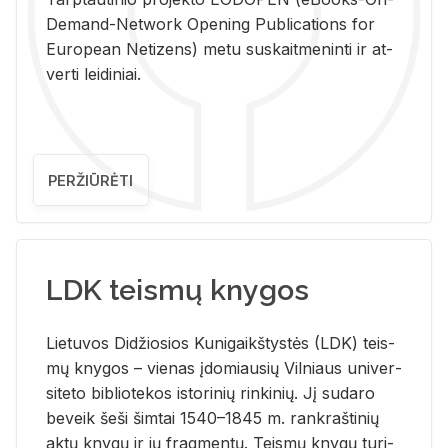
De­mand-Ne­twork Ope­ning Pub­li­ca­tions for
Eu­ro­pe­an Ne­ti­zens) metu su­skait­me­nin­ti ir at­
ver­ti lei­di­niai.
PERŽIŪRĖTI
LDK teismų knygos
Lie­tu­vos Di­džio­sios Ku­ni­gaikš­tys­tės (LDK) teis­
mų kny­gos – vie­nas įdo­miau­sių Vil­niaus uni­ver­
si­te­to bi­b­lio­te­kos is­to­ri­nių rin­ki­nių. Jį su­da­ro
be­veik šeši šim­tai 1540–1845 m. rank­raš­ti­nių
aktų kny­gų ir jų frag­men­tų. Teis­mų kny­gų tu­ri­