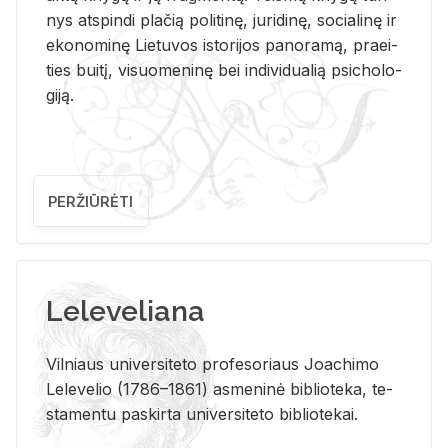
nys at­spin­di pla­čią po­li­ti­nę, ju­ri­di­nę, so­cia­li­nę ir
eko­no­mi­nę Lie­tu­vos is­to­ri­jos pa­no­ra­mą, pra­ei­
ties bui­tį, vi­suo­me­ni­nę bei in­di­vi­dua­lią psi­cho­lo­
gi­ją.
PERŽIŪRĖTI
Leleveliana
Vil­niaus uni­ver­si­te­to pro­fe­so­riaus Jo­a­chi­mo
Le­le­ve­lio (1786–1861) as­me­ni­nė bi­b­lio­te­ka, te­
sta­men­tu pa­skir­ta uni­ver­si­te­to bi­b­lio­te­kai.