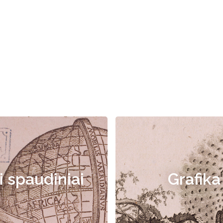
i spaudiniai
Grafika