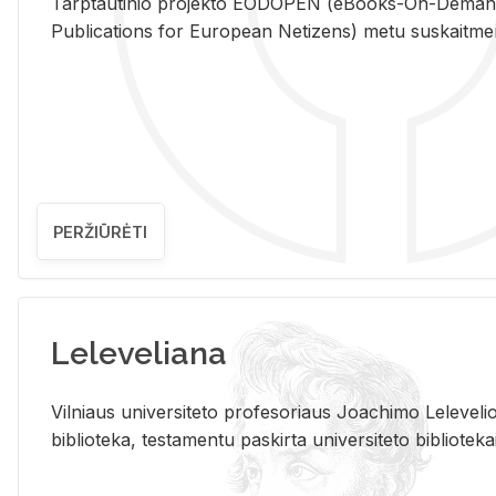
Tarp­tau­ti­nio pro­jek­to EO­DO­PEN (eBo­oks-On-De­m
Pub­li­ca­tions for Eu­ro­pe­an Ne­ti­zens) metu su­skait­me­nin­t
PERŽIŪRĖTI
Leleveliana
Vil­niaus uni­ver­si­te­to pro­fe­so­riaus Jo­a­chi­mo Le­le­ve
bi­b­lio­te­ka, te­sta­men­tu pa­skir­ta uni­ver­si­te­to bi­b­lio­te­ka