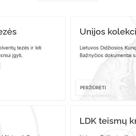
tezės
Unijos kolekci
ventų tezės ir kiti
Lietuvos Didžiosios Kunig
niui įgyti.
Bažnyčios dokumentai sau
PERŽIŪRĖTI
LDK teismų k