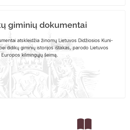
kų giminių dokumentai
u­men­tai at­sklei­džia ži­no­mų Lie­tu­vos Di­džio­sios Ku­ni­
ei di­di­kų gi­mi­nių is­to­ri­jos iš­ta­kas, pa­ro­do Lie­tu­vos
į Eu­ro­pos kil­min­gų­jų šei­mą.