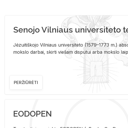
Senojo Vilniaus universiteto 
Jėzuitiškojo Vilniaus universiteto (1579–1773 m.) absol
mokslo darbai, skirti viešam disputui arba mokslo laips
PERŽIŪRĖTI
EODOPEN