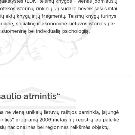
i­gaikš­tys­tės (LDK) teis­mų kny­gos – vie­nas įdo­miau­sių
lio­te­kos is­to­ri­nių rin­ki­nių. Jį su­da­ro be­veik šeši šim­tai
ų aktų kny­gų ir jų frag­men­tų. Teis­mų kny­gų tu­ri­nys
u­ri­di­nę, so­cia­li­nę ir eko­no­mi­nę Lie­tu­vos is­to­ri­jos pa­
­suo­me­ni­nę bei in­di­vi­dua­lią psi­cho­lo­gi­ją.
ulio atmintis“
ne vieną unikalų lietuvių raštijos paminklą, įsijungė
ties“ programą 2006 metais ir į registrą jau pateikė
usių nacionalinės bei regioninės reikšmės objektų.