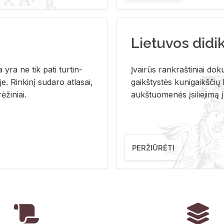
Lietuvos didi
i­ja yra ne tik pati tur­tin­
Įvai­rūs rank­raš­ti­niai do­k
. Rin­ki­nį su­da­ro at­la­sai,
gaikš­tys­tės ku­ni­gaikš­čių b
ė­ži­niai.
aukš­tuo­me­nės įsi­lie­ji­mą 
PERŽIŪRĖTI