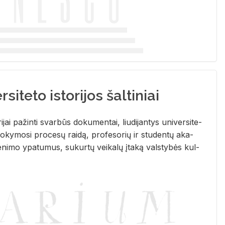
siteto istorijos šaltiniai
­ri­jai pa­žin­ti svar­būs do­ku­men­tai, liu­di­jan­tys uni­ver­si­te­
­ky­mo­si pro­ce­sų rai­dą, pro­fe­so­rių ir stu­den­tų aka­
e­ni­mo ypa­tu­mus, su­kur­tų vei­ka­lų įta­ką vals­ty­bės kul­