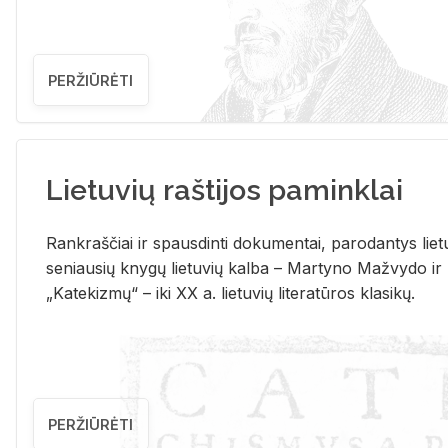
PERŽIŪRĖTI
Lietuvių raštijos paminklai
Rank­raš­čiai ir spaus­din­ti do­ku­men­tai, pa­ro­dan­tys lie­t
se­niau­sių kny­gų lie­tu­vių kal­ba – Mar­ty­no Ma­žvy­do ir
„Ka­te­kiz­mų“ – iki XX a. lie­tu­vių li­te­ra­tū­ros kla­si­kų.
PERŽIŪRĖTI