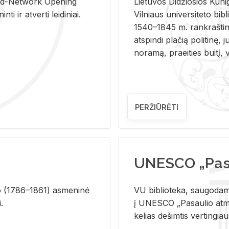
and-Ne­twork Ope­ning
Lie­tu­vos Di­džio­sios Ku­n
i ir at­ver­ti lei­di­niai.
Vil­niaus uni­ver­si­te­to bi­b­
1540–1845 m. rank­raš­ti­ni
at­spin­di pla­čią po­li­ti­nę, j
no­ra­mą, pra­ei­ties bui­tį, vi
PERŽIŪRĖTI
UNESCO „Pasa
­lio (1786–1861) as­me­ni­nė
VU biblioteka, saugodama 
i.
į UNESCO „Pasaulio atmin
kelias dešimtis vertingia