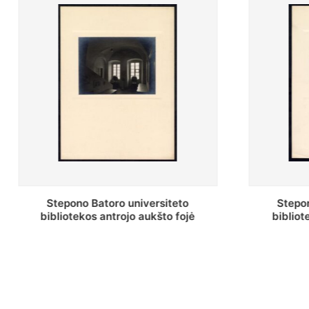
Stepono Batoro universiteto
Stepon
bibliotekos antrojo aukšto fojė
bibliot
saug