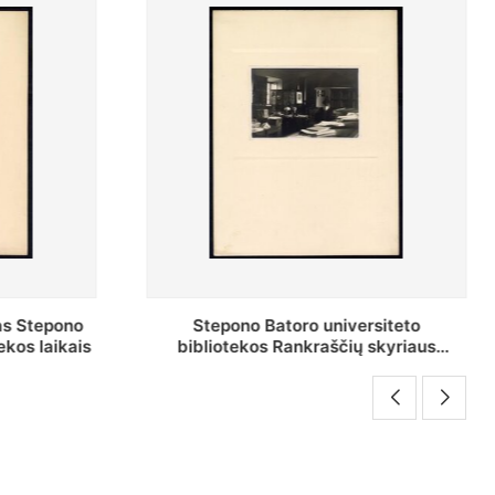
as Stepono
Stepono Batoro universiteto
ekos laikais
bibliotekos Rankraščių skyriaus
vedėjas Mykolas Brenšteinas prie savo
darbo stalo