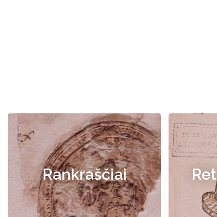
Rankraščiai
Ret