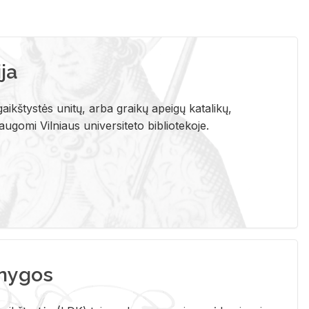
ja
aikštystės unitų, arba graikų apeigų katalikų,
gomi Vilniaus universiteto bibliotekoje.
nygos