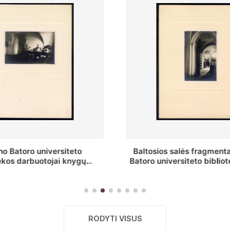
o Batoro universiteto
Baltosios salės fragment
ekos darbuotojai knygų
Batoro universiteto bibliot
yklų darbo kambary
RODYTI VISUS