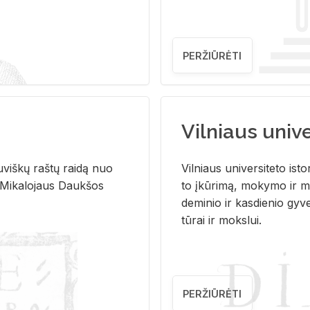
PERŽIŪRĖTI
Vilniaus univer
u­viš­kų raš­tų rai­dą nuo
Vil­niaus uni­ver­si­te­to is­to
 Mi­ka­lo­jaus Dauk­šos
to įkū­ri­mą, mo­ky­mo ir mo
de­mi­nio ir kas­die­nio gy­v
tū­rai ir moks­lui.
PERŽIŪRĖTI