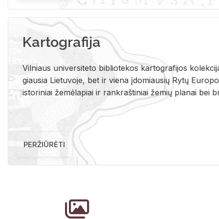
Kartografija
Vil­niaus uni­ver­si­te­to bi­b­lio­te­kos kar­to­gra­fi­jos ko­lek­c
giau­sia Lie­tu­vo­je, bet ir vie­na įdo­miau­sių Rytų Eu­ro­po­je
is­to­ri­niai že­mė­la­piai ir rank­raš­ti­niai že­mių pla­nai bei br
PERŽIŪRĖTI