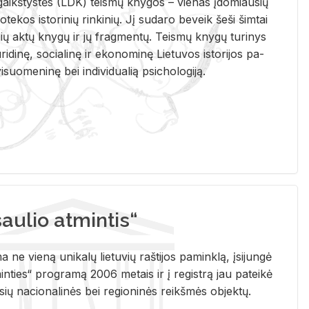
i­gaikš­tys­tės (LDK) teis­mų kny­gos – vie­nas įdo­miau­sių
lio­te­kos is­to­ri­nių rin­ki­nių. Jį su­da­ro be­veik šeši šim­tai
ų aktų kny­gų ir jų frag­men­tų. Teis­mų kny­gų tu­ri­nys
u­ri­di­nę, so­cia­li­nę ir eko­no­mi­nę Lie­tu­vos is­to­ri­jos pa­
­suo­me­ni­nę bei in­di­vi­dua­lią psi­cho­lo­gi­ją.
ulio atmintis“
ne vieną unikalų lietuvių raštijos paminklą, įsijungė
ties“ programą 2006 metais ir į registrą jau pateikė
usių nacionalinės bei regioninės reikšmės objektų.