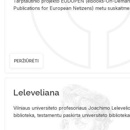
Tarp­tau­ti­nio pro­jek­to EO­DO­PEN (eBo­oks-On-De­m
Pub­li­ca­tions for Eu­ro­pe­an Ne­ti­zens) metu su­skait­me­nin­t
PERŽIŪRĖTI
Leleveliana
Vil­niaus uni­ver­si­te­to pro­fe­so­riaus Jo­a­chi­mo Le­le­ve
bi­b­lio­te­ka, te­sta­men­tu pa­skir­ta uni­ver­si­te­to bi­b­lio­te­ka