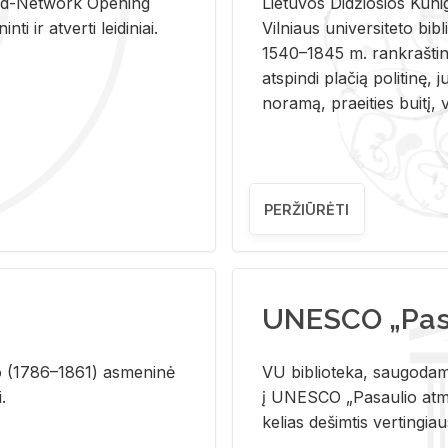
and-Ne­twork Ope­ning
Lie­tu­vos Di­džio­sios Ku­n
i ir at­ver­ti lei­di­niai.
Vil­niaus uni­ver­si­te­to bi­b­
1540–1845 m. rank­raš­ti­ni
at­spin­di pla­čią po­li­ti­nę, j
no­ra­mą, pra­ei­ties bui­tį, vi
PERŽIŪRĖTI
UNESCO „Pasa
­lio (1786–1861) as­me­ni­nė
VU biblioteka, saugodama 
i.
į UNESCO „Pasaulio atmin
kelias dešimtis vertingia