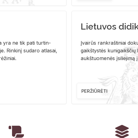
Lietuvos didi
i­ja yra ne tik pati tur­tin­
Įvai­rūs rank­raš­ti­niai do­k
. Rin­ki­nį su­da­ro at­la­sai,
gaikš­tys­tės ku­ni­gaikš­čių b
ė­ži­niai.
aukš­tuo­me­nės įsi­lie­ji­mą 
PERŽIŪRĖTI