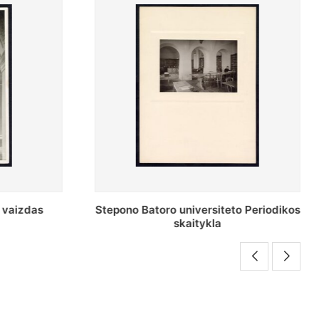
o Periodikos
Periodikos skaitykla Stepono Batoro
universiteto bibliotekoje