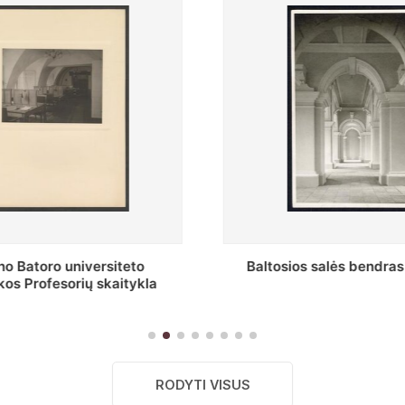
s salės bendras vaizdas
Stepono Batoro universitet
skaitykla
RODYTI VISUS