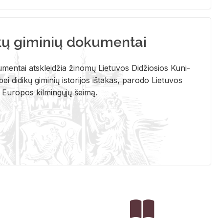
kų giminių dokumentai
u­men­tai at­sklei­džia ži­no­mų Lie­tu­vos Di­džio­sios Ku­ni­
ei di­di­kų gi­mi­nių is­to­ri­jos iš­ta­kas, pa­ro­do Lie­tu­vos
į Eu­ro­pos kil­min­gų­jų šei­mą.