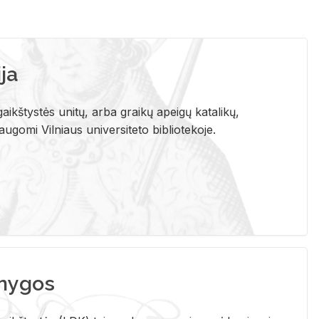
ja
aikštystės unitų, arba graikų apeigų katalikų,
gomi Vilniaus universiteto bibliotekoje.
nygos