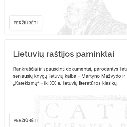
PERŽIŪRĖTI
Lietuvių raštijos paminklai
Rank­raš­čiai ir spaus­din­ti do­ku­men­tai, pa­ro­dan­tys lie­t
se­niau­sių kny­gų lie­tu­vių kal­ba – Mar­ty­no Ma­žvy­do ir
„Ka­te­kiz­mų“ – iki XX a. lie­tu­vių li­te­ra­tū­ros kla­si­kų.
PERŽIŪRĖTI