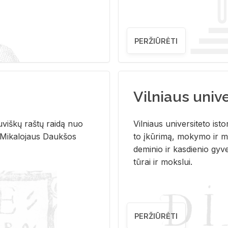
PERŽIŪRĖTI
Vilniaus univer
u­viš­kų raš­tų rai­dą nuo
Vil­niaus uni­ver­si­te­to is­to
 Mi­ka­lo­jaus Dauk­šos
to įkū­ri­mą, mo­ky­mo ir mo
de­mi­nio ir kas­die­nio gy­v
tū­rai ir moks­lui.
PERŽIŪRĖTI