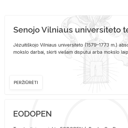
Senojo Vilniaus universiteto 
Jėzuitiškojo Vilniaus universiteto (1579–1773 m.) absol
mokslo darbai, skirti viešam disputui arba mokslo laips
PERŽIŪRĖTI
EODOPEN