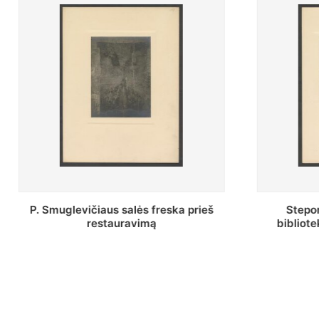
Stepono Batoro universiteto
Baltosio
bibliotekos Profesorių skaitykla