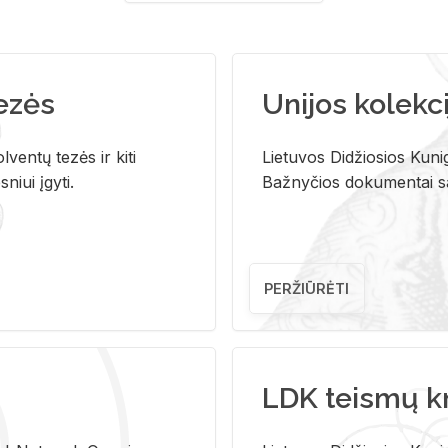
tezės
Unijos kolekci
ventų tezės ir kiti
Lietuvos Didžiosios Kunig
niui įgyti.
Bažnyčios dokumentai sau
PERŽIŪRĖTI
LDK teismų k