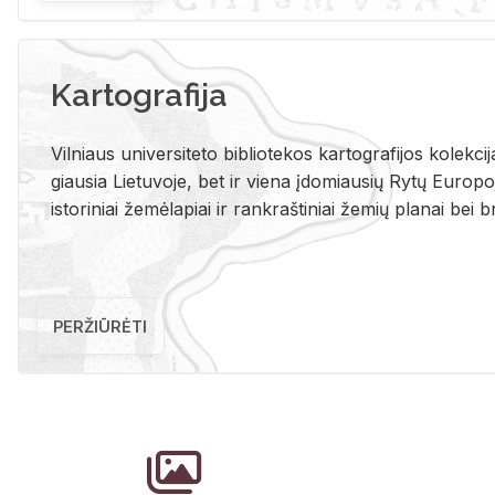
Kartografija
Vil­niaus uni­ver­si­te­to bi­b­lio­te­kos kar­to­gra­fi­jos ko­lek­c
giau­sia Lie­tu­vo­je, bet ir vie­na įdo­miau­sių Rytų Eu­ro­po­je
is­to­ri­niai že­mė­la­piai ir rank­raš­ti­niai že­mių pla­nai bei br
PERŽIŪRĖTI