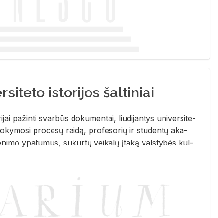
siteto istorijos šaltiniai
­ri­jai pa­žin­ti svar­būs do­ku­men­tai, liu­di­jan­tys uni­ver­si­te­
­ky­mo­si pro­ce­sų rai­dą, pro­fe­so­rių ir stu­den­tų aka­
e­ni­mo ypa­tu­mus, su­kur­tų vei­ka­lų įta­ką vals­ty­bės kul­