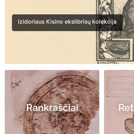
Rankraščiai
Ret