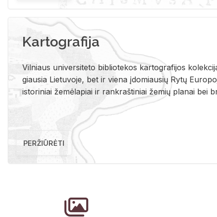
Kartografija
Vil­niaus uni­ver­si­te­to bi­b­lio­te­kos kar­to­gra­fi­jos ko­lek­c
giau­sia Lie­tu­vo­je, bet ir vie­na įdo­miau­sių Rytų Eu­ro­po­je
is­to­ri­niai že­mė­la­piai ir rank­raš­ti­niai že­mių pla­nai bei br
PERŽIŪRĖTI