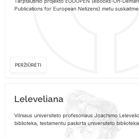
Tarp­tau­ti­nio pro­jek­to EO­DO­PEN (eBo­oks-On-De­m
Pub­li­ca­tions for Eu­ro­pe­an Ne­ti­zens) metu su­skait­me­nin­t
PERŽIŪRĖTI
Leleveliana
Vil­niaus uni­ver­si­te­to pro­fe­so­riaus Jo­a­chi­mo Le­le­ve
bi­b­lio­te­ka, te­sta­men­tu pa­skir­ta uni­ver­si­te­to bi­b­lio­te­ka