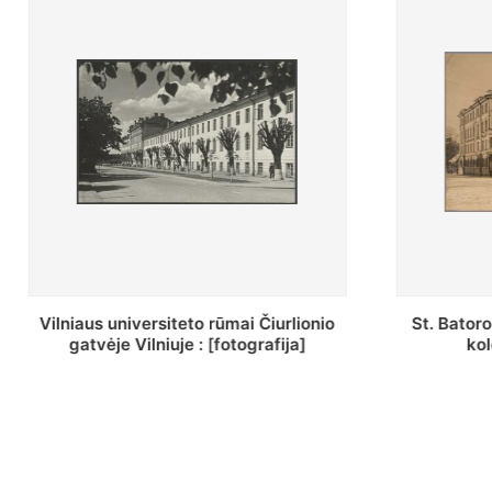
St. Batoro universiteto J. Pilsudskio
[Invento
kolegija : [fotografija]
bazilijo