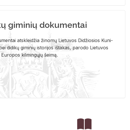
kų giminių dokumentai
u­men­tai at­sklei­džia ži­no­mų Lie­tu­vos Di­džio­sios Ku­ni­
ei di­di­kų gi­mi­nių is­to­ri­jos iš­ta­kas, pa­ro­do Lie­tu­vos
į Eu­ro­pos kil­min­gų­jų šei­mą.