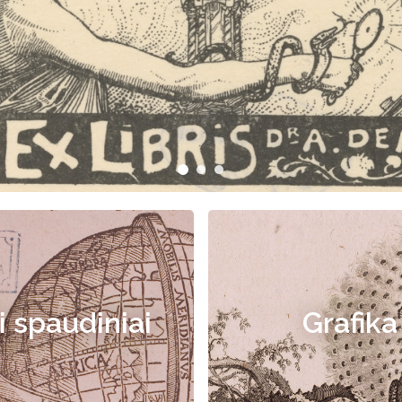
i spaudiniai
Grafika