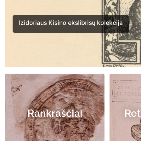
Rankraščiai
Ret