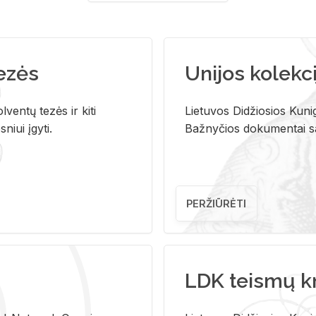
tezės
Unijos kolekci
ventų tezės ir kiti
Lietuvos Didžiosios Kunig
niui įgyti.
Bažnyčios dokumentai sau
PERŽIŪRĖTI
LDK teismų k