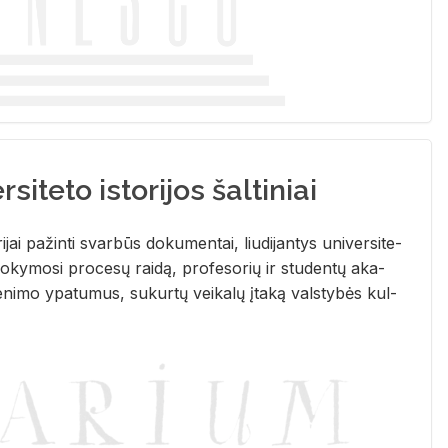
siteto istorijos šaltiniai
­ri­jai pa­žin­ti svar­būs do­ku­men­tai, liu­di­jan­tys uni­ver­si­te­
­ky­mo­si pro­ce­sų rai­dą, pro­fe­so­rių ir stu­den­tų aka­
e­ni­mo ypa­tu­mus, su­kur­tų vei­ka­lų įta­ką vals­ty­bės kul­