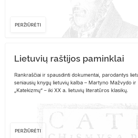
PERŽIŪRĖTI
Lietuvių raštijos paminklai
Rank­raš­čiai ir spaus­din­ti do­ku­men­tai, pa­ro­dan­tys lie­t
se­niau­sių kny­gų lie­tu­vių kal­ba – Mar­ty­no Ma­žvy­do ir
„Ka­te­kiz­mų“ – iki XX a. lie­tu­vių li­te­ra­tū­ros kla­si­kų.
PERŽIŪRĖTI