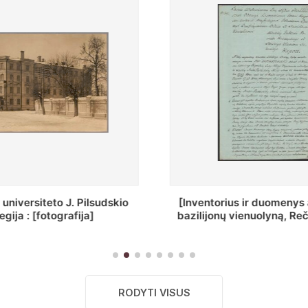
rius ir duomenys apie Selcų
„Wiadomośc Połockiey
nų vienuolyną, Rečycos pav.]
Dyecezyi..."
RODYTI VISUS