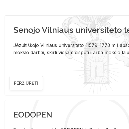
Senojo Vilniaus universiteto 
Jėzuitiškojo Vilniaus universiteto (1579–1773 m.) absol
mokslo darbai, skirti viešam disputui arba mokslo laips
PERŽIŪRĖTI
EODOPEN