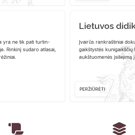
Lietuvos didi
i­ja yra ne tik pati tur­tin­
Įvai­rūs rank­raš­ti­niai do­k
. Rin­ki­nį su­da­ro at­la­sai,
gaikš­tys­tės ku­ni­gaikš­čių b
ė­ži­niai.
aukš­tuo­me­nės įsi­lie­ji­mą 
PERŽIŪRĖTI