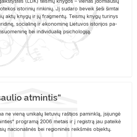
i­gaikš­tys­tės (LDK) teis­mų kny­gos – vie­nas įdo­miau­sių
lio­te­kos is­to­ri­nių rin­ki­nių. Jį su­da­ro be­veik šeši šim­tai
ų aktų kny­gų ir jų frag­men­tų. Teis­mų kny­gų tu­ri­nys
u­ri­di­nę, so­cia­li­nę ir eko­no­mi­nę Lie­tu­vos is­to­ri­jos pa­
­suo­me­ni­nę bei in­di­vi­dua­lią psi­cho­lo­gi­ją.
ulio atmintis“
ne vieną unikalų lietuvių raštijos paminklą, įsijungė
ties“ programą 2006 metais ir į registrą jau pateikė
usių nacionalinės bei regioninės reikšmės objektų.