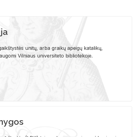
ja
aikštystės unitų, arba graikų apeigų katalikų,
gomi Vilniaus universiteto bibliotekoje.
nygos