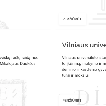
PERŽIŪRĖTI
Vilniaus univer
u­viš­kų raš­tų rai­dą nuo
Vil­niaus uni­ver­si­te­to is­to
 Mi­ka­lo­jaus Dauk­šos
to įkū­ri­mą, mo­ky­mo ir mo
de­mi­nio ir kas­die­nio gy­v
tū­rai ir moks­lui.
PERŽIŪRĖTI