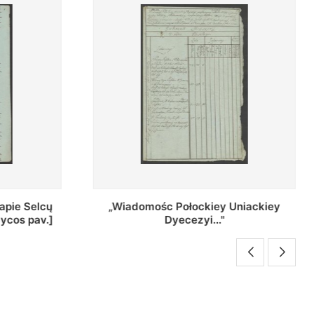
 Uniackiey
Regestr Parochow Dekanatu
Brzeskiego