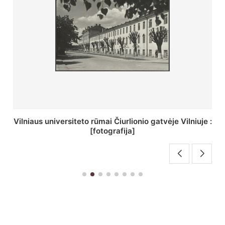
St. Batoro universiteto J. Pilsudskio kolegija :
[fotografija]