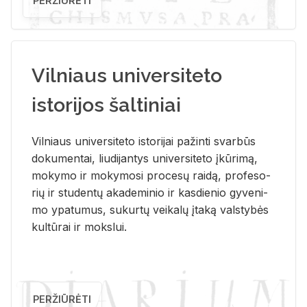
PERŽIŪRĖTI
Vilniaus universiteto
istorijos šaltiniai
Vil­niaus uni­ver­si­te­to is­to­ri­jai pa­žin­ti svar­būs
do­ku­men­tai, liu­di­jan­tys uni­ver­si­te­to įkū­ri­mą,
mo­ky­mo ir mo­ky­mo­si pro­ce­sų rai­dą, pro­fe­so­
rių ir stu­den­tų aka­de­mi­nio ir kas­die­nio gy­ve­ni­
mo ypa­tu­mus, su­kur­tų vei­ka­lų įta­ką vals­ty­bės
kul­tū­rai ir moks­lui.
PERŽIŪRĖTI