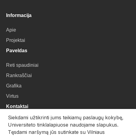
Informacija
Apie
Projektai
Paveldas
Reti spaudiniai
Rankraščiai
Grafika
Virtus
Kontaktai
Siekdami užtikrinti jums teikiamų paslaugų kokybę,
VU Biblioteka
Universiteto tinklalapiuose naudojame slapukus.
Universiteto g. 3, LT-01122, Vilnius
Tęsdami naršymą jūs sutinkate su Vilniaus