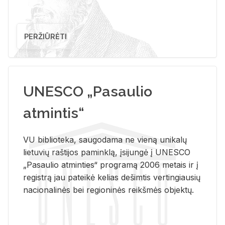
PERŽIŪRĖTI
UNESCO „Pasaulio
atmintis“
VU biblioteka, saugodama ne vieną unikalų
lietuvių raštijos paminklą, įsijungė į UNESCO
„Pasaulio atminties“ programą 2006 metais ir į
registrą jau pateikė kelias dešimtis vertingiausių
nacionalinės bei regioninės reikšmės objektų.