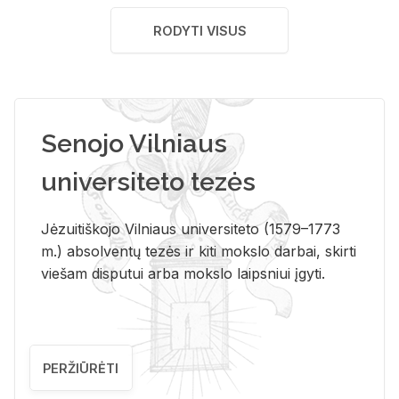
RODYTI VISUS
Senojo Vilniaus
universiteto tezės
Jėzuitiškojo Vilniaus universiteto (1579–1773
m.) absolventų tezės ir kiti mokslo darbai, skirti
viešam disputui arba mokslo laipsniui įgyti.
PERŽIŪRĖTI