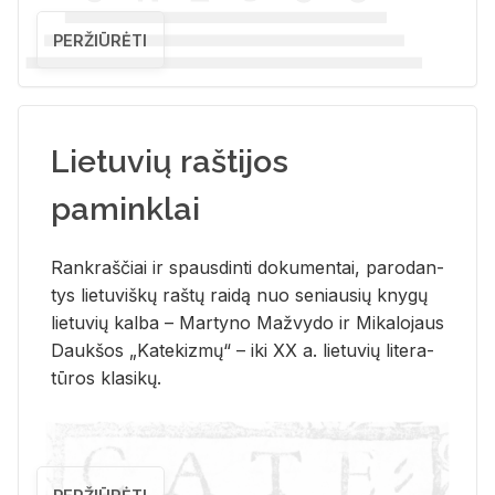
PERŽIŪRĖTI
Lietuvių raštijos
paminklai
Rank­raš­čiai ir spaus­din­ti do­ku­men­tai, pa­ro­dan­
tys lie­tu­viš­kų raš­tų rai­dą nuo se­niau­sių kny­gų
lie­tu­vių kal­ba – Mar­ty­no Ma­žvy­do ir Mi­ka­lo­jaus
Dauk­šos „Ka­te­kiz­mų“ – iki XX a. lie­tu­vių li­te­ra­
tū­ros kla­si­kų.