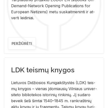
De­mand-Ne­twork Ope­ning Pub­li­ca­tions for
Eu­ro­pe­an Ne­ti­zens) metu su­skait­me­nin­ti ir at­
ver­ti lei­di­niai.
PERŽIŪRĖTI
LDK teismų knygos
Lie­tu­vos Di­džio­sios Ku­ni­gaikš­tys­tės (LDK) teis­
mų kny­gos – vie­nas įdo­miau­sių Vil­niaus uni­ver­
si­te­to bi­b­lio­te­kos is­to­ri­nių rin­ki­nių. Jį su­da­ro
be­veik šeši šim­tai 1540–1845 m. rank­raš­ti­nių
aktų kny­gų ir jų frag­men­tų. Teis­mų kny­gų tu­ri­