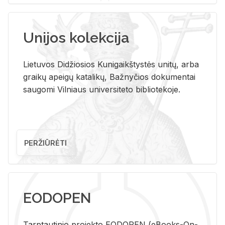
Unijos kolekcija
Lietuvos Didžiosios Kunigaikštystės unitų, arba
graikų apeigų katalikų, Bažnyčios dokumentai
saugomi Vilniaus universiteto bibliotekoje.
PERŽIŪRĖTI
EODOPEN
Tarp­tau­ti­nio pro­jek­to EO­DO­PEN (eBo­oks-On-