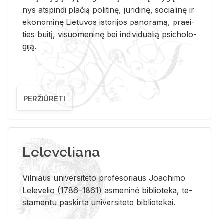
nys at­spin­di pla­čią po­li­ti­nę, ju­ri­di­nę, so­cia­li­nę ir
eko­no­mi­nę Lie­tu­vos is­to­ri­jos pa­no­ra­mą, pra­ei­
ties bui­tį, vi­suo­me­ni­nę bei in­di­vi­dua­lią psi­cho­lo­
gi­ją.
PERŽIŪRĖTI
Leleveliana
Vil­niaus uni­ver­si­te­to pro­fe­so­riaus Jo­a­chi­mo
Le­le­ve­lio (1786–1861) as­me­ni­nė bi­b­lio­te­ka, te­
sta­men­tu pa­skir­ta uni­ver­si­te­to bi­b­lio­te­kai.