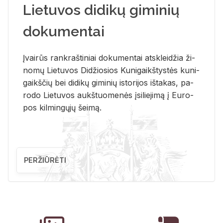
Lietuvos didikų giminių
dokumentai
Įvai­rūs rank­raš­ti­niai do­ku­men­tai at­sklei­džia ži­
no­mų Lie­tu­vos Di­džio­sios Ku­ni­gaikš­tys­tės ku­ni­
gaikš­čių bei di­di­kų gi­mi­nių is­to­ri­jos iš­ta­kas, pa­
ro­do Lie­tu­vos aukš­tuo­me­nės įsi­lie­ji­mą į Eu­ro­
pos kil­min­gų­jų šei­mą.
PERŽIŪRĖTI