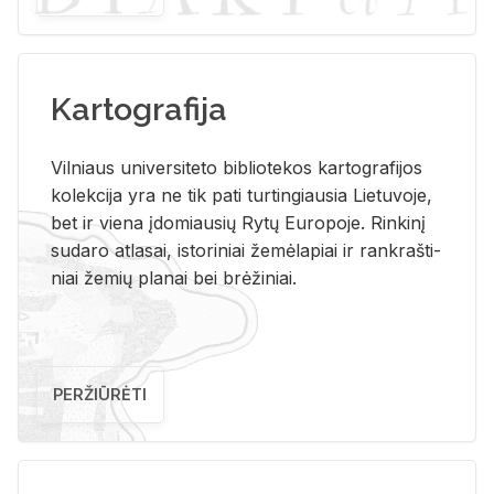
Kartografija
Vil­niaus uni­ver­si­te­to bi­b­lio­te­kos kar­to­gra­fi­jos
ko­lek­ci­ja yra ne tik pati tur­tin­giau­sia Lie­tu­vo­je,
bet ir vie­na įdo­miau­sių Rytų Eu­ro­po­je. Rin­ki­nį
su­da­ro at­la­sai, is­to­ri­niai že­mė­la­piai ir rank­raš­ti­
niai že­mių pla­nai bei brė­ži­niai.
PERŽIŪRĖTI