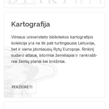
Kartografija
Vil­niaus uni­ver­si­te­to bi­b­lio­te­kos kar­to­gra­fi­jos
ko­lek­ci­ja yra ne tik pati tur­tin­giau­sia Lie­tu­vo­je,
bet ir vie­na įdo­miau­sių Rytų Eu­ro­po­je. Rin­ki­nį
su­da­ro at­la­sai, is­to­ri­niai že­mė­la­piai ir rank­raš­ti­
niai že­mių pla­nai bei brė­ži­niai.
PERŽIŪRĖTI