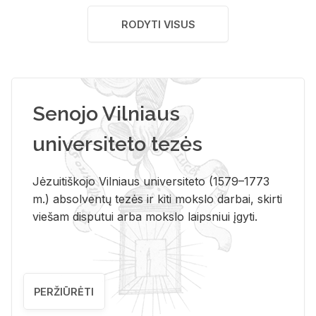
RODYTI VISUS
Senojo Vilniaus
universiteto tezės
Jėzuitiškojo Vilniaus universiteto (1579–1773
m.) absolventų tezės ir kiti mokslo darbai, skirti
viešam disputui arba mokslo laipsniui įgyti.
PERŽIŪRĖTI