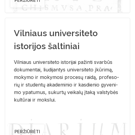
PERŽIŪRĖTI
Vilniaus universiteto
istorijos šaltiniai
Vil­niaus uni­ver­si­te­to is­to­ri­jai pa­žin­ti svar­būs
do­ku­men­tai, liu­di­jan­tys uni­ver­si­te­to įkū­ri­mą,
mo­ky­mo ir mo­ky­mo­si pro­ce­sų rai­dą, pro­fe­so­
rių ir stu­den­tų aka­de­mi­nio ir kas­die­nio gy­ve­ni­
mo ypa­tu­mus, su­kur­tų vei­ka­lų įta­ką vals­ty­bės
kul­tū­rai ir moks­lui.
PERŽIŪRĖTI