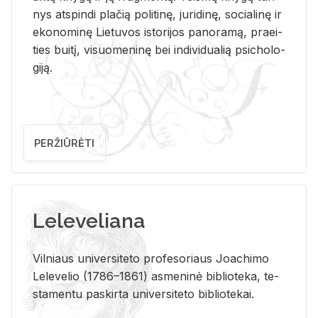
nys at­spin­di pla­čią po­li­ti­nę, ju­ri­di­nę, so­cia­li­nę ir
eko­no­mi­nę Lie­tu­vos is­to­ri­jos pa­no­ra­mą, pra­ei­
ties bui­tį, vi­suo­me­ni­nę bei in­di­vi­dua­lią psi­cho­lo­
gi­ją.
PERŽIŪRĖTI
Leleveliana
Vil­niaus uni­ver­si­te­to pro­fe­so­riaus Jo­a­chi­mo
Le­le­ve­lio (1786–1861) as­me­ni­nė bi­b­lio­te­ka, te­
sta­men­tu pa­skir­ta uni­ver­si­te­to bi­b­lio­te­kai.