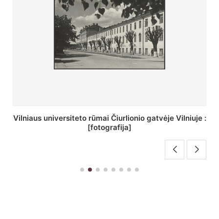
St. Batoro universiteto J. Pilsudskio kolegija :
[fotografija]