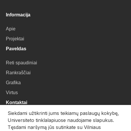
Informacija
Apie
Projektai
Paveldas
Reti spaudiniai
Rankraščiai
Grafika
Virtus
Kontaktai
Siekdami užtikrinti jums teikiamų paslaugų kokybę,
VU Biblioteka
Universiteto tinklalapiuose naudojame slapukus.
Universiteto g. 3, LT-01122, Vilnius
Tęsdami naršymą jūs sutinkate su Vilniaus