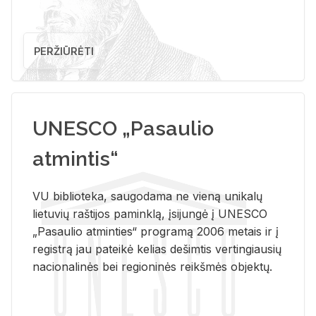
PERŽIŪRĖTI
UNESCO „Pasaulio
atmintis“
VU biblioteka, saugodama ne vieną unikalų
lietuvių raštijos paminklą, įsijungė į UNESCO
„Pasaulio atminties“ programą 2006 metais ir į
registrą jau pateikė kelias dešimtis vertingiausių
nacionalinės bei regioninės reikšmės objektų.