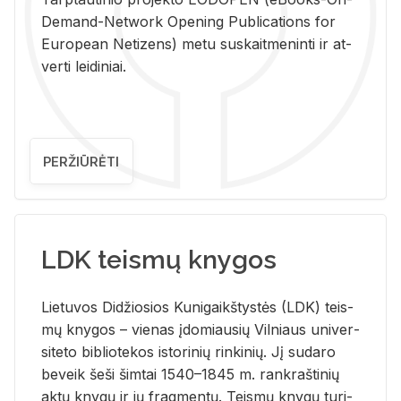
De­mand-Ne­twork Ope­ning Pub­li­ca­tions for
Eu­ro­pe­an Ne­ti­zens) metu su­skait­me­nin­ti ir at­
ver­ti lei­di­niai.
PERŽIŪRĖTI
LDK teismų knygos
Lie­tu­vos Di­džio­sios Ku­ni­gaikš­tys­tės (LDK) teis­
mų kny­gos – vie­nas įdo­miau­sių Vil­niaus uni­ver­
si­te­to bi­b­lio­te­kos is­to­ri­nių rin­ki­nių. Jį su­da­ro
be­veik šeši šim­tai 1540–1845 m. rank­raš­ti­nių
aktų kny­gų ir jų frag­men­tų. Teis­mų kny­gų tu­ri­