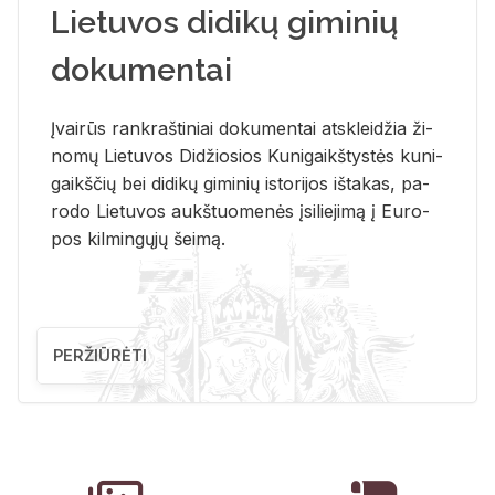
Lietuvos didikų giminių
dokumentai
Įvai­rūs rank­raš­ti­niai do­ku­men­tai at­sklei­džia ži­
no­mų Lie­tu­vos Di­džio­sios Ku­ni­gaikš­tys­tės ku­ni­
gaikš­čių bei di­di­kų gi­mi­nių is­to­ri­jos iš­ta­kas, pa­
ro­do Lie­tu­vos aukš­tuo­me­nės įsi­lie­ji­mą į Eu­ro­
pos kil­min­gų­jų šei­mą.
PERŽIŪRĖTI