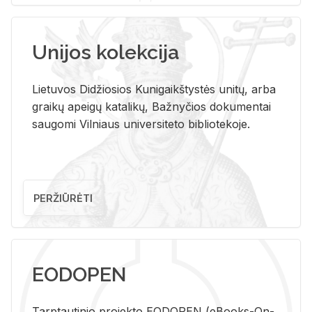
Unijos kolekcija
Lietuvos Didžiosios Kunigaikštystės unitų, arba
graikų apeigų katalikų, Bažnyčios dokumentai
saugomi Vilniaus universiteto bibliotekoje.
PERŽIŪRĖTI
EODOPEN
Tarp­tau­ti­nio pro­jek­to EO­DO­PEN (eBo­oks-On-