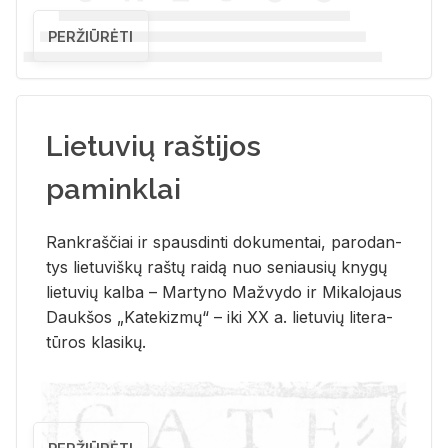
PERŽIŪRĖTI
Lietuvių raštijos
paminklai
Rank­raš­čiai ir spaus­din­ti do­ku­men­tai, pa­ro­dan­
tys lie­tu­viš­kų raš­tų rai­dą nuo se­niau­sių kny­gų
lie­tu­vių kal­ba – Mar­ty­no Ma­žvy­do ir Mi­ka­lo­jaus
Dauk­šos „Ka­te­kiz­mų“ – iki XX a. lie­tu­vių li­te­ra­
tū­ros kla­si­kų.