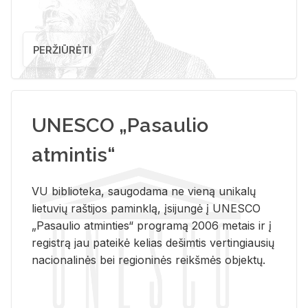
PERŽIŪRĖTI
UNESCO „Pasaulio
atmintis“
VU biblioteka, saugodama ne vieną unikalų
lietuvių raštijos paminklą, įsijungė į UNESCO
„Pasaulio atminties“ programą 2006 metais ir į
registrą jau pateikė kelias dešimtis vertingiausių
nacionalinės bei regioninės reikšmės objektų.