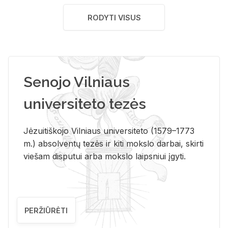
RODYTI VISUS
Senojo Vilniaus
universiteto tezės
Jėzuitiškojo Vilniaus universiteto (1579–1773
m.) absolventų tezės ir kiti mokslo darbai, skirti
viešam disputui arba mokslo laipsniui įgyti.
PERŽIŪRĖTI