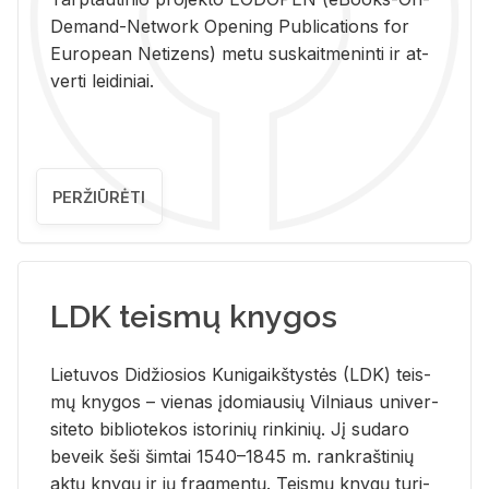
De­mand-Ne­twork Ope­ning Pub­li­ca­tions for
Eu­ro­pe­an Ne­ti­zens) metu su­skait­me­nin­ti ir at­
ver­ti lei­di­niai.
PERŽIŪRĖTI
LDK teismų knygos
Lie­tu­vos Di­džio­sios Ku­ni­gaikš­tys­tės (LDK) teis­
mų kny­gos – vie­nas įdo­miau­sių Vil­niaus uni­ver­
si­te­to bi­b­lio­te­kos is­to­ri­nių rin­ki­nių. Jį su­da­ro
be­veik šeši šim­tai 1540–1845 m. rank­raš­ti­nių
aktų kny­gų ir jų frag­men­tų. Teis­mų kny­gų tu­ri­