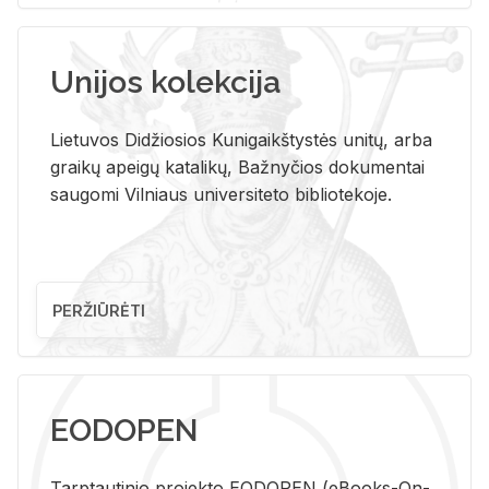
Unijos kolekcija
Lietuvos Didžiosios Kunigaikštystės unitų, arba
graikų apeigų katalikų, Bažnyčios dokumentai
saugomi Vilniaus universiteto bibliotekoje.
PERŽIŪRĖTI
EODOPEN
Tarp­tau­ti­nio pro­jek­to EO­DO­PEN (eBo­oks-On-