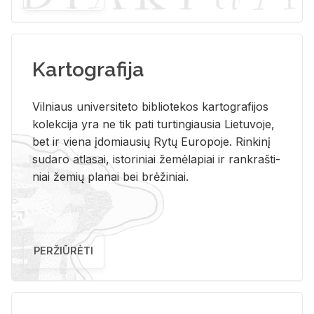
Kartografija
Vil­niaus uni­ver­si­te­to bi­b­lio­te­kos kar­to­gra­fi­jos
ko­lek­ci­ja yra ne tik pati tur­tin­giau­sia Lie­tu­vo­je,
bet ir vie­na įdo­miau­sių Rytų Eu­ro­po­je. Rin­ki­nį
su­da­ro at­la­sai, is­to­ri­niai že­mė­la­piai ir rank­raš­ti­
niai že­mių pla­nai bei brė­ži­niai.
PERŽIŪRĖTI