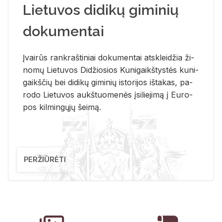
Lietuvos didikų giminių
dokumentai
Įvai­rūs rank­raš­ti­niai do­ku­men­tai at­sklei­džia ži­
no­mų Lie­tu­vos Di­džio­sios Ku­ni­gaikš­tys­tės ku­ni­
gaikš­čių bei di­di­kų gi­mi­nių is­to­ri­jos iš­ta­kas, pa­
ro­do Lie­tu­vos aukš­tuo­me­nės įsi­lie­ji­mą į Eu­ro­
pos kil­min­gų­jų šei­mą.
PERŽIŪRĖTI