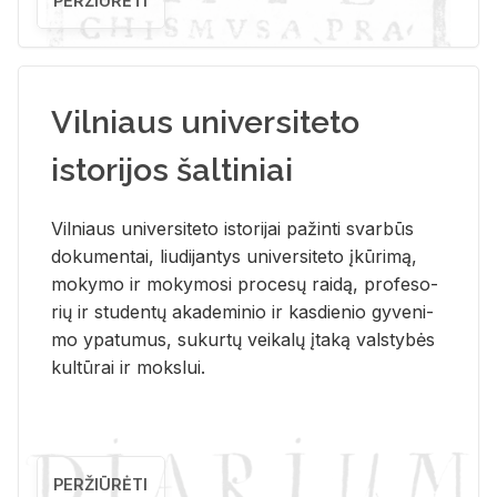
PERŽIŪRĖTI
Vilniaus universiteto
istorijos šaltiniai
Vil­niaus uni­ver­si­te­to is­to­ri­jai pa­žin­ti svar­būs
do­ku­men­tai, liu­di­jan­tys uni­ver­si­te­to įkū­ri­mą,
mo­ky­mo ir mo­ky­mo­si pro­ce­sų rai­dą, pro­fe­so­
rių ir stu­den­tų aka­de­mi­nio ir kas­die­nio gy­ve­ni­
mo ypa­tu­mus, su­kur­tų vei­ka­lų įta­ką vals­ty­bės
kul­tū­rai ir moks­lui.
PERŽIŪRĖTI