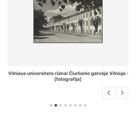
St. Batoro universiteto J. Pilsudskio kolegija :
[fotografija]