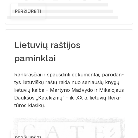
PERŽIŪRĖTI
Lietuvių raštijos
paminklai
Rank­raš­čiai ir spaus­din­ti do­ku­men­tai, pa­ro­dan­
tys lie­tu­viš­kų raš­tų rai­dą nuo se­niau­sių kny­gų
lie­tu­vių kal­ba – Mar­ty­no Ma­žvy­do ir Mi­ka­lo­jaus
Dauk­šos „Ka­te­kiz­mų“ – iki XX a. lie­tu­vių li­te­ra­
tū­ros kla­si­kų.