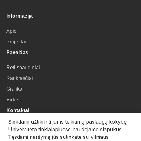
Informacija
Apie
Projektai
Paveldas
Reti spaudiniai
Rankraščiai
Grafika
Virtus
Kontaktai
Siekdami užtikrinti jums teikiamų paslaugų kokybę,
VU Biblioteka
Universiteto tinklalapiuose naudojame slapukus.
Universiteto g. 3, LT-01122, Vilnius
Tęsdami naršymą jūs sutinkate su Vilniaus