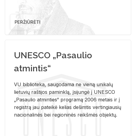
PERŽIŪRĖTI
UNESCO „Pasaulio
atmintis“
VU biblioteka, saugodama ne vieną unikalų
lietuvių raštijos paminklą, įsijungė į UNESCO
„Pasaulio atminties“ programą 2006 metais ir į
registrą jau pateikė kelias dešimtis vertingiausių
nacionalinės bei regioninės reikšmės objektų.