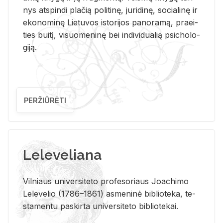
nys at­spin­di pla­čią po­li­ti­nę, ju­ri­di­nę, so­cia­li­nę ir
eko­no­mi­nę Lie­tu­vos is­to­ri­jos pa­no­ra­mą, pra­ei­
ties bui­tį, vi­suo­me­ni­nę bei in­di­vi­dua­lią psi­cho­lo­
gi­ją.
PERŽIŪRĖTI
Leleveliana
Vil­niaus uni­ver­si­te­to pro­fe­so­riaus Jo­a­chi­mo
Le­le­ve­lio (1786–1861) as­me­ni­nė bi­b­lio­te­ka, te­
sta­men­tu pa­skir­ta uni­ver­si­te­to bi­b­lio­te­kai.