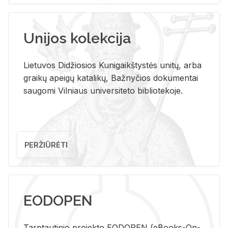
Unijos kolekcija
Lietuvos Didžiosios Kunigaikštystės unitų, arba
graikų apeigų katalikų, Bažnyčios dokumentai
saugomi Vilniaus universiteto bibliotekoje.
PERŽIŪRĖTI
EODOPEN
Tarp­tau­ti­nio pro­jek­to EO­DO­PEN (eBo­oks-On-