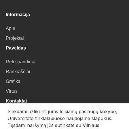
Informacija
Apie
Projektai
Paveldas
Reti spaudiniai
Rankraščiai
Grafika
Virtus
Kontaktai
Siekdami užtikrinti jums teikiamų paslaugų kokybę,
VU Biblioteka
Universiteto tinklalapiuose naudojame slapukus.
Universiteto g. 3, LT-01122, Vilnius
Tęsdami naršymą jūs sutinkate su Vilniaus