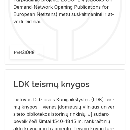
De­mand-Ne­twork Ope­ning Pub­li­ca­tions for
Eu­ro­pe­an Ne­ti­zens) metu su­skait­me­nin­ti ir at­
ver­ti lei­di­niai.
PERŽIŪRĖTI
LDK teismų knygos
Lie­tu­vos Di­džio­sios Ku­ni­gaikš­tys­tės (LDK) teis­
mų kny­gos – vie­nas įdo­miau­sių Vil­niaus uni­ver­
si­te­to bi­b­lio­te­kos is­to­ri­nių rin­ki­nių. Jį su­da­ro
be­veik šeši šim­tai 1540–1845 m. rank­raš­ti­nių
aktų kny­gų ir jų frag­men­tų. Teis­mų kny­gų tu­ri­