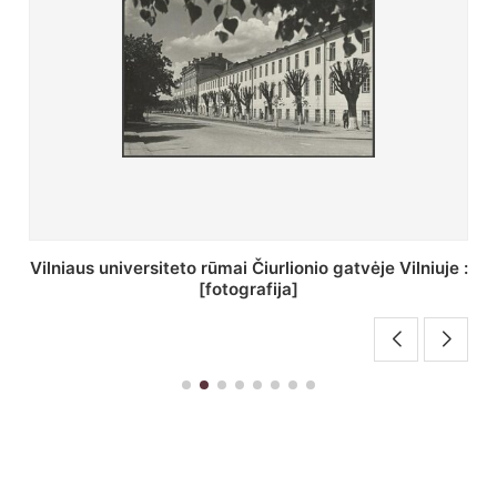
St. Batoro universiteto J. Pilsudskio kolegija :
[fotografija]