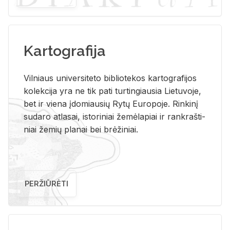
Kartografija
Vil­niaus uni­ver­si­te­to bi­b­lio­te­kos kar­to­gra­fi­jos
ko­lek­ci­ja yra ne tik pati tur­tin­giau­sia Lie­tu­vo­je,
bet ir vie­na įdo­miau­sių Rytų Eu­ro­po­je. Rin­ki­nį
su­da­ro at­la­sai, is­to­ri­niai že­mė­la­piai ir rank­raš­ti­
niai že­mių pla­nai bei brė­ži­niai.
PERŽIŪRĖTI