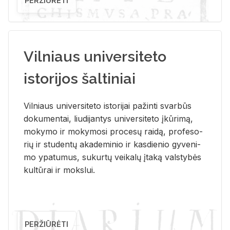
PERŽIŪRĖTI
Vilniaus universiteto
istorijos šaltiniai
Vil­niaus uni­ver­si­te­to is­to­ri­jai pa­žin­ti svar­būs
do­ku­men­tai, liu­di­jan­tys uni­ver­si­te­to įkū­ri­mą,
mo­ky­mo ir mo­ky­mo­si pro­ce­sų rai­dą, pro­fe­so­
rių ir stu­den­tų aka­de­mi­nio ir kas­die­nio gy­ve­ni­
mo ypa­tu­mus, su­kur­tų vei­ka­lų įta­ką vals­ty­bės
kul­tū­rai ir moks­lui.
PERŽIŪRĖTI