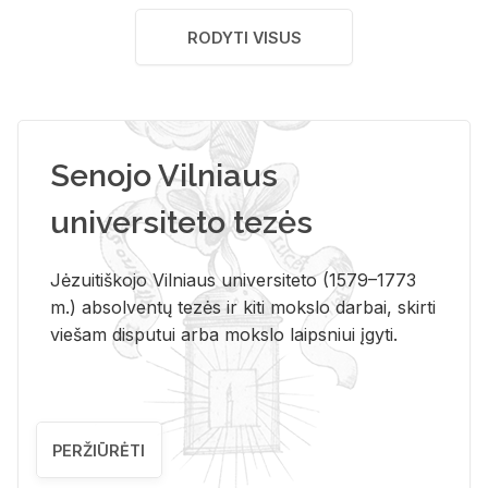
RODYTI VISUS
Senojo Vilniaus
universiteto tezės
Jėzuitiškojo Vilniaus universiteto (1579–1773
m.) absolventų tezės ir kiti mokslo darbai, skirti
viešam disputui arba mokslo laipsniui įgyti.
PERŽIŪRĖTI