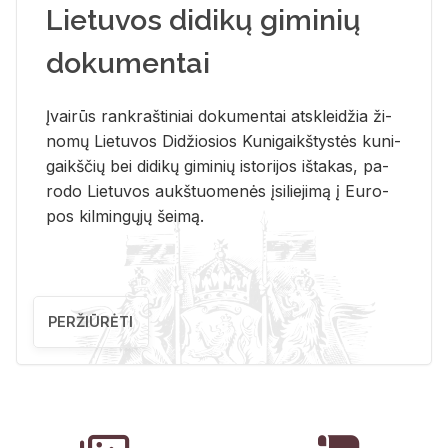
Lietuvos didikų giminių
dokumentai
Įvai­rūs rank­raš­ti­niai do­ku­men­tai at­sklei­džia ži­
no­mų Lie­tu­vos Di­džio­sios Ku­ni­gaikš­tys­tės ku­ni­
gaikš­čių bei di­di­kų gi­mi­nių is­to­ri­jos iš­ta­kas, pa­
ro­do Lie­tu­vos aukš­tuo­me­nės įsi­lie­ji­mą į Eu­ro­
pos kil­min­gų­jų šei­mą.
PERŽIŪRĖTI