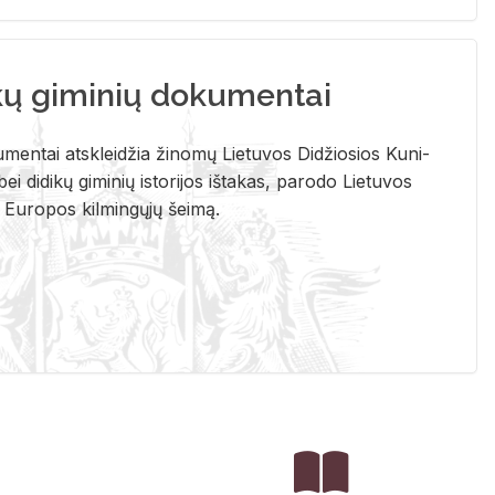
kų giminių dokumentai
u­men­tai at­sklei­džia ži­no­mų Lie­tu­vos Di­džio­sios Ku­ni­
ei di­di­kų gi­mi­nių is­to­ri­jos iš­ta­kas, pa­ro­do Lie­tu­vos
į Eu­ro­pos kil­min­gų­jų šei­mą.