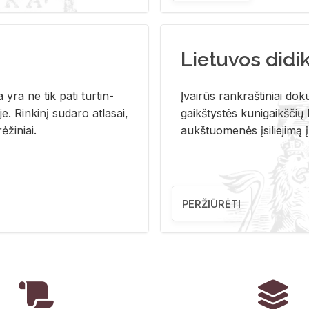
Lietuvos didi
i­ja yra ne tik pati tur­tin­
Įvai­rūs rank­raš­ti­niai do­k
. Rin­ki­nį su­da­ro at­la­sai,
gaikš­tys­tės ku­ni­gaikš­čių b
ė­ži­niai.
aukš­tuo­me­nės įsi­lie­ji­mą 
PERŽIŪRĖTI