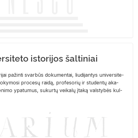
siteto istorijos šaltiniai
­ri­jai pa­žin­ti svar­būs do­ku­men­tai, liu­di­jan­tys uni­ver­si­te­
­ky­mo­si pro­ce­sų rai­dą, pro­fe­so­rių ir stu­den­tų aka­
e­ni­mo ypa­tu­mus, su­kur­tų vei­ka­lų įta­ką vals­ty­bės kul­