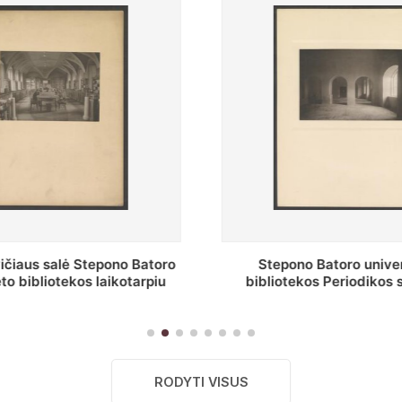
o Batoro universiteto
P. Smuglevičiaus salė
kos Periodikos skaitykla
restauravimą
remonto metu
RODYTI VISUS