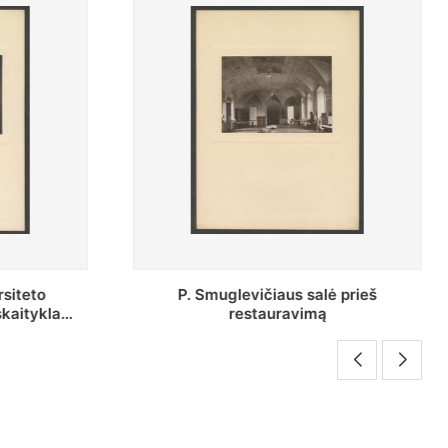
 prieš
P. Smuglevičiaus salės lubų
fragmentas prieš restauravimą