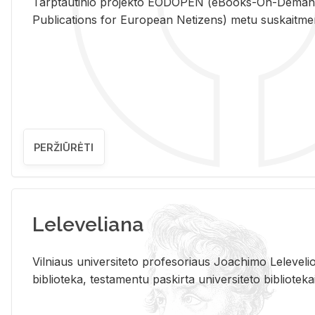
Tarp­tau­ti­nio pro­jek­to EO­DO­PEN (eBo­oks-On-De­m
Pub­li­ca­tions for Eu­ro­pe­an Ne­ti­zens) metu su­skait­me­nin­t
PERŽIŪRĖTI
Leleveliana
Vil­niaus uni­ver­si­te­to pro­fe­so­riaus Jo­a­chi­mo Le­le­ve
bi­b­lio­te­ka, te­sta­men­tu pa­skir­ta uni­ver­si­te­to bi­b­lio­te­ka