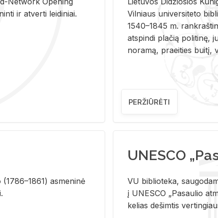
and-Ne­twork Ope­ning
Lie­tu­vos Di­džio­sios Ku­n
i ir at­ver­ti lei­di­niai.
Vil­niaus uni­ver­si­te­to bi­b­
1540–1845 m. rank­raš­ti­ni
at­spin­di pla­čią po­li­ti­nę, j
no­ra­mą, pra­ei­ties bui­tį, vi
PERŽIŪRĖTI
UNESCO „Pasa
­lio (1786–1861) as­me­ni­nė
VU biblioteka, saugodama 
i.
į UNESCO „Pasaulio atmin
kelias dešimtis vertingia