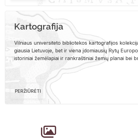
Kartografija
Vil­niaus uni­ver­si­te­to bi­b­lio­te­kos kar­to­gra­fi­jos ko­lek­c
giau­sia Lie­tu­vo­je, bet ir vie­na įdo­miau­sių Rytų Eu­ro­po­je
is­to­ri­niai že­mė­la­piai ir rank­raš­ti­niai že­mių pla­nai bei br
PERŽIŪRĖTI