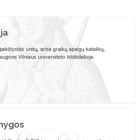
ja
aikštystės unitų, arba graikų apeigų katalikų,
gomi Vilniaus universiteto bibliotekoje.
nygos