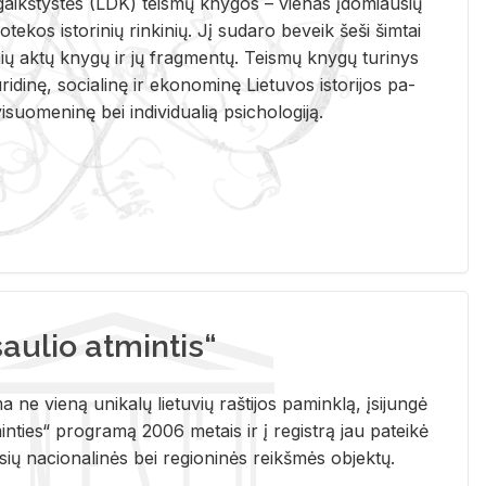
i­gaikš­tys­tės (LDK) teis­mų kny­gos – vie­nas įdo­miau­sių
lio­te­kos is­to­ri­nių rin­ki­nių. Jį su­da­ro be­veik šeši šim­tai
ų aktų kny­gų ir jų frag­men­tų. Teis­mų kny­gų tu­ri­nys
u­ri­di­nę, so­cia­li­nę ir eko­no­mi­nę Lie­tu­vos is­to­ri­jos pa­
­suo­me­ni­nę bei in­di­vi­dua­lią psi­cho­lo­gi­ją.
ulio atmintis“
ne vieną unikalų lietuvių raštijos paminklą, įsijungė
ties“ programą 2006 metais ir į registrą jau pateikė
usių nacionalinės bei regioninės reikšmės objektų.