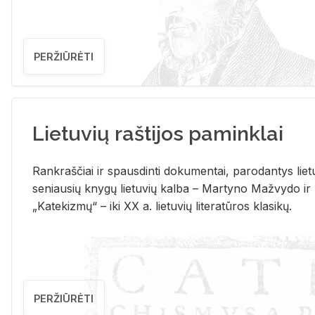
PERŽIŪRĖTI
Lietuvių raštijos paminklai
Rank­raš­čiai ir spaus­din­ti do­ku­men­tai, pa­ro­dan­tys lie­t
se­niau­sių kny­gų lie­tu­vių kal­ba – Mar­ty­no Ma­žvy­do ir
„Ka­te­kiz­mų“ – iki XX a. lie­tu­vių li­te­ra­tū­ros kla­si­kų.
PERŽIŪRĖTI