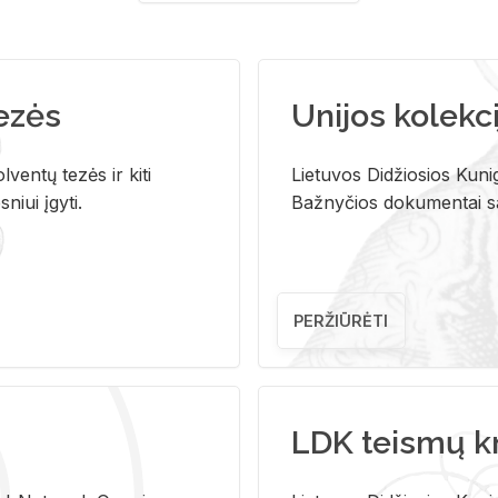
tezės
Unijos kolekci
ventų tezės ir kiti
Lietuvos Didžiosios Kunig
niui įgyti.
Bažnyčios dokumentai sau
PERŽIŪRĖTI
LDK teismų k