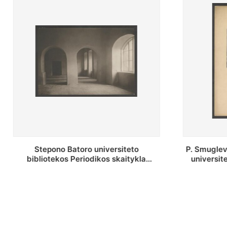
P. Smuglevičiaus salė Stepono Batoro
Stepon
universiteto bibliotekos laikotarpiu
bibliote