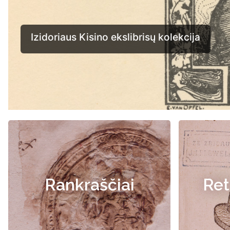
Rankraščiai
Ret