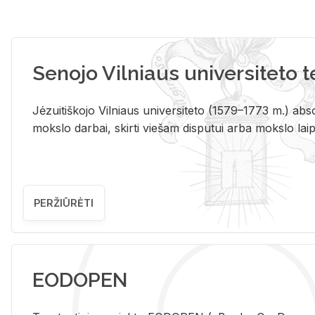
Senojo Vilniaus universiteto 
Jėzuitiškojo Vilniaus universiteto (1579–1773 m.) absol
mokslo darbai, skirti viešam disputui arba mokslo laips
PERŽIŪRĖTI
EODOPEN