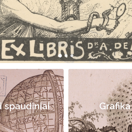
i spaudiniai
Grafika