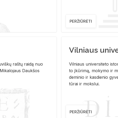
PERŽIŪRĖTI
Vilniaus univer
u­viš­kų raš­tų rai­dą nuo
Vil­niaus uni­ver­si­te­to is­to
 Mi­ka­lo­jaus Dauk­šos
to įkū­ri­mą, mo­ky­mo ir mo
de­mi­nio ir kas­die­nio gy­v
tū­rai ir moks­lui.
PERŽIŪRĖTI