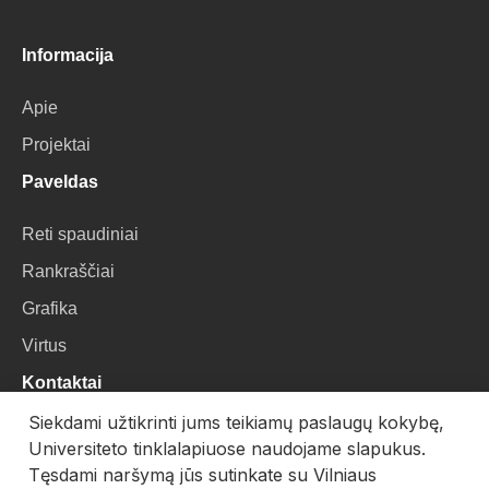
Informacija
Apie
Projektai
Paveldas
Reti spaudiniai
Rankraščiai
Grafika
Virtus
Kontaktai
Siekdami užtikrinti jums teikiamų paslaugų kokybę,
VU Biblioteka
Universiteto tinklalapiuose naudojame slapukus.
Universiteto g. 3, LT-01122, Vilnius
Tęsdami naršymą jūs sutinkate su Vilniaus