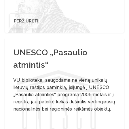
PERŽIŪRĖTI
UNESCO „Pasaulio
atmintis“
VU biblioteka, saugodama ne vieną unikalų
lietuvių raštijos paminklą, įsijungė į UNESCO
„Pasaulio atminties“ programą 2006 metais ir į
registrą jau pateikė kelias dešimtis vertingiausių
nacionalinės bei regioninės reikšmės objektų.