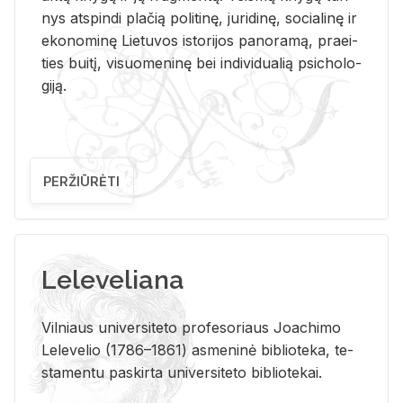
nys at­spin­di pla­čią po­li­ti­nę, ju­ri­di­nę, so­cia­li­nę ir
eko­no­mi­nę Lie­tu­vos is­to­ri­jos pa­no­ra­mą, pra­ei­
ties bui­tį, vi­suo­me­ni­nę bei in­di­vi­dua­lią psi­cho­lo­
gi­ją.
PERŽIŪRĖTI
Leleveliana
Vil­niaus uni­ver­si­te­to pro­fe­so­riaus Jo­a­chi­mo
Le­le­ve­lio (1786–1861) as­me­ni­nė bi­b­lio­te­ka, te­
sta­men­tu pa­skir­ta uni­ver­si­te­to bi­b­lio­te­kai.