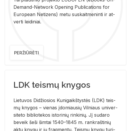
De­mand-Ne­twork Ope­ning Pub­li­ca­tions for
Eu­ro­pe­an Ne­ti­zens) metu su­skait­me­nin­ti ir at­
ver­ti lei­di­niai.
PERŽIŪRĖTI
LDK teismų knygos
Lie­tu­vos Di­džio­sios Ku­ni­gaikš­tys­tės (LDK) teis­
mų kny­gos – vie­nas įdo­miau­sių Vil­niaus uni­ver­
si­te­to bi­b­lio­te­kos is­to­ri­nių rin­ki­nių. Jį su­da­ro
be­veik šeši šim­tai 1540–1845 m. rank­raš­ti­nių
aktų kny­gų ir jų frag­men­tų. Teis­mų kny­gų tu­ri­