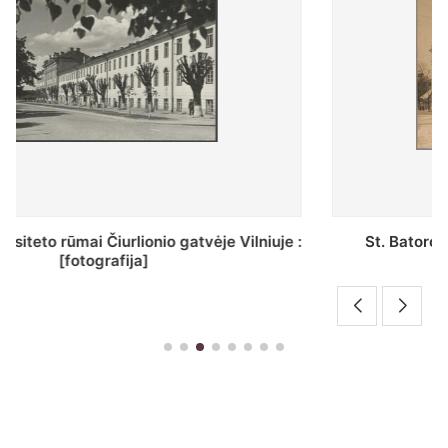
St. Batoro universiteto J. Pilsudskio kolegija :
[fotografija]