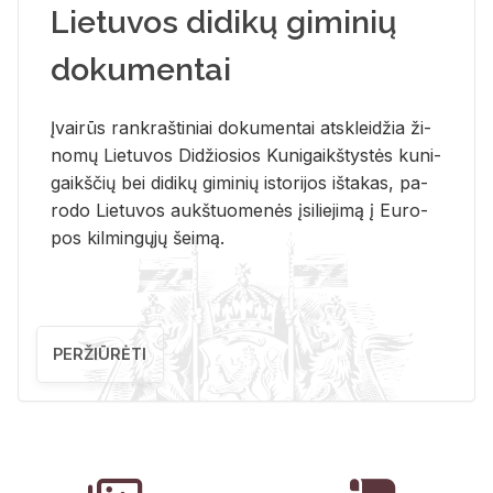
Lietuvos didikų giminių
dokumentai
Įvai­rūs rank­raš­ti­niai do­ku­men­tai at­sklei­džia ži­
no­mų Lie­tu­vos Di­džio­sios Ku­ni­gaikš­tys­tės ku­ni­
gaikš­čių bei di­di­kų gi­mi­nių is­to­ri­jos iš­ta­kas, pa­
ro­do Lie­tu­vos aukš­tuo­me­nės įsi­lie­ji­mą į Eu­ro­
pos kil­min­gų­jų šei­mą.
PERŽIŪRĖTI