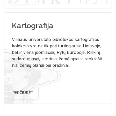
Kartografija
Vil­niaus uni­ver­si­te­to bi­b­lio­te­kos kar­to­gra­fi­jos
ko­lek­ci­ja yra ne tik pati tur­tin­giau­sia Lie­tu­vo­je,
bet ir vie­na įdo­miau­sių Rytų Eu­ro­po­je. Rin­ki­nį
su­da­ro at­la­sai, is­to­ri­niai že­mė­la­piai ir rank­raš­ti­
niai že­mių pla­nai bei brė­ži­niai.
PERŽIŪRĖTI