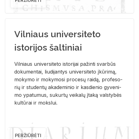
PERŽIŪRĖTI
Vilniaus universiteto
istorijos šaltiniai
Vil­niaus uni­ver­si­te­to is­to­ri­jai pa­žin­ti svar­būs
do­ku­men­tai, liu­di­jan­tys uni­ver­si­te­to įkū­ri­mą,
mo­ky­mo ir mo­ky­mo­si pro­ce­sų rai­dą, pro­fe­so­
rių ir stu­den­tų aka­de­mi­nio ir kas­die­nio gy­ve­ni­
mo ypa­tu­mus, su­kur­tų vei­ka­lų įta­ką vals­ty­bės
kul­tū­rai ir moks­lui.
PERŽIŪRĖTI