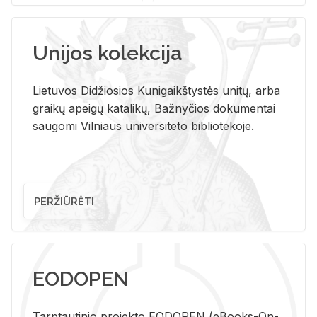
Unijos kolekcija
Lietuvos Didžiosios Kunigaikštystės unitų, arba
graikų apeigų katalikų, Bažnyčios dokumentai
saugomi Vilniaus universiteto bibliotekoje.
PERŽIŪRĖTI
EODOPEN
Tarp­tau­ti­nio pro­jek­to EO­DO­PEN (eBo­oks-On-