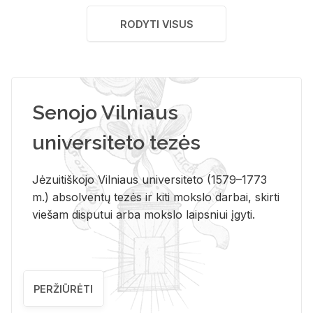
RODYTI VISUS
Senojo Vilniaus
universiteto tezės
Jėzuitiškojo Vilniaus universiteto (1579–1773
m.) absolventų tezės ir kiti mokslo darbai, skirti
viešam disputui arba mokslo laipsniui įgyti.
PERŽIŪRĖTI