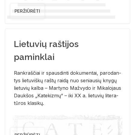
PERŽIŪRĖTI
Lietuvių raštijos
paminklai
Rank­raš­čiai ir spaus­din­ti do­ku­men­tai, pa­ro­dan­
tys lie­tu­viš­kų raš­tų rai­dą nuo se­niau­sių kny­gų
lie­tu­vių kal­ba – Mar­ty­no Ma­žvy­do ir Mi­ka­lo­jaus
Dauk­šos „Ka­te­kiz­mų“ – iki XX a. lie­tu­vių li­te­ra­
tū­ros kla­si­kų.