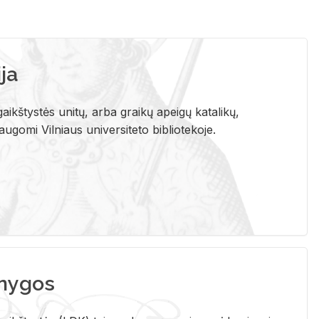
ja
aikštystės unitų, arba graikų apeigų katalikų,
gomi Vilniaus universiteto bibliotekoje.
nygos