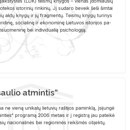
i­gaikš­tys­tės (LDK) teis­mų kny­gos – vie­nas įdo­miau­sių
lio­te­kos is­to­ri­nių rin­ki­nių. Jį su­da­ro be­veik šeši šim­tai
ų aktų kny­gų ir jų frag­men­tų. Teis­mų kny­gų tu­ri­nys
u­ri­di­nę, so­cia­li­nę ir eko­no­mi­nę Lie­tu­vos is­to­ri­jos pa­
­suo­me­ni­nę bei in­di­vi­dua­lią psi­cho­lo­gi­ją.
ulio atmintis“
ne vieną unikalų lietuvių raštijos paminklą, įsijungė
ties“ programą 2006 metais ir į registrą jau pateikė
usių nacionalinės bei regioninės reikšmės objektų.