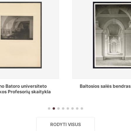
tosios salės bendras vaizdas
Stepono Batoro univer
skaityk
RODYTI VISUS