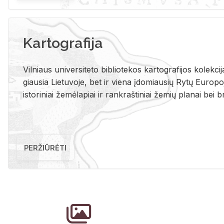
Kartografija
Vil­niaus uni­ver­si­te­to bi­b­lio­te­kos kar­to­gra­fi­jos ko­lek­c
giau­sia Lie­tu­vo­je, bet ir vie­na įdo­miau­sių Rytų Eu­ro­po­je
is­to­ri­niai že­mė­la­piai ir rank­raš­ti­niai že­mių pla­nai bei br
PERŽIŪRĖTI