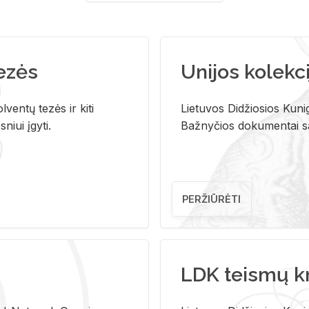
tezės
Unijos kolekci
ventų tezės ir kiti
Lietuvos Didžiosios Kunig
niui įgyti.
Bažnyčios dokumentai sau
PERŽIŪRĖTI
LDK teismų k