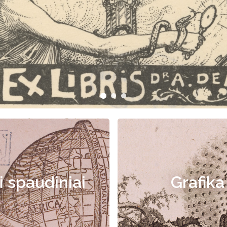
i spaudiniai
Grafika