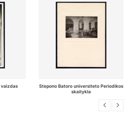
siteto Periodikos
Periodikos skaitykla Stepono Batoro
la
universiteto bibliotekoje