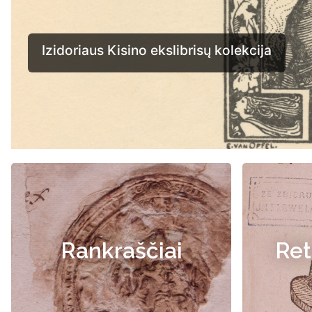
Rankraščiai
Ret