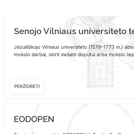
Senojo Vilniaus universiteto 
Jėzuitiškojo Vilniaus universiteto (1579–1773 m.) absol
mokslo darbai, skirti viešam disputui arba mokslo laips
PERŽIŪRĖTI
EODOPEN