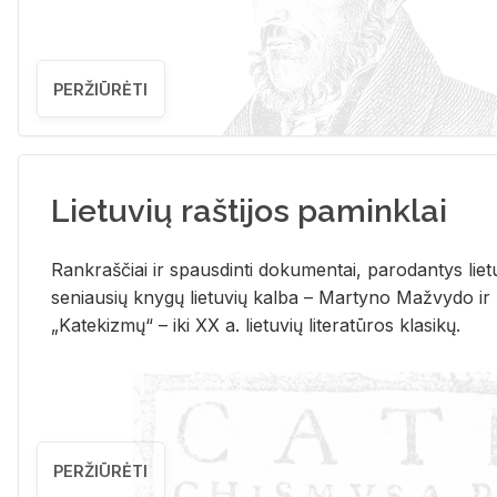
PERŽIŪRĖTI
Lietuvių raštijos paminklai
Rank­raš­čiai ir spaus­din­ti do­ku­men­tai, pa­ro­dan­tys lie­t
se­niau­sių kny­gų lie­tu­vių kal­ba – Mar­ty­no Ma­žvy­do ir
„Ka­te­kiz­mų“ – iki XX a. lie­tu­vių li­te­ra­tū­ros kla­si­kų.
PERŽIŪRĖTI