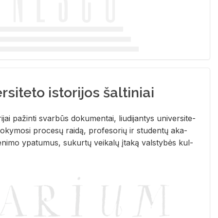
siteto istorijos šaltiniai
­ri­jai pa­žin­ti svar­būs do­ku­men­tai, liu­di­jan­tys uni­ver­si­te­
­ky­mo­si pro­ce­sų rai­dą, pro­fe­so­rių ir stu­den­tų aka­
e­ni­mo ypa­tu­mus, su­kur­tų vei­ka­lų įta­ką vals­ty­bės kul­