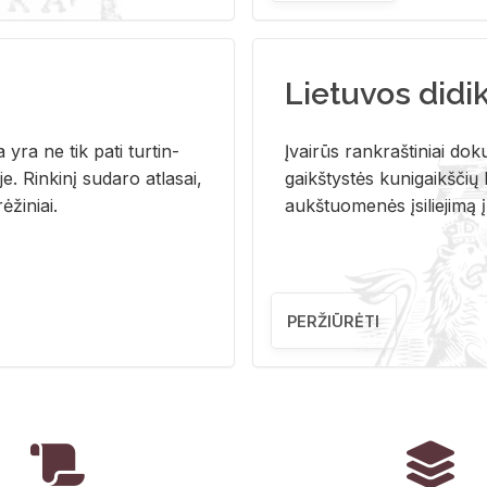
Lietuvos didi
i­ja yra ne tik pati tur­tin­
Įvai­rūs rank­raš­ti­niai do­k
. Rin­ki­nį su­da­ro at­la­sai,
gaikš­tys­tės ku­ni­gaikš­čių b
ė­ži­niai.
aukš­tuo­me­nės įsi­lie­ji­mą 
PERŽIŪRĖTI