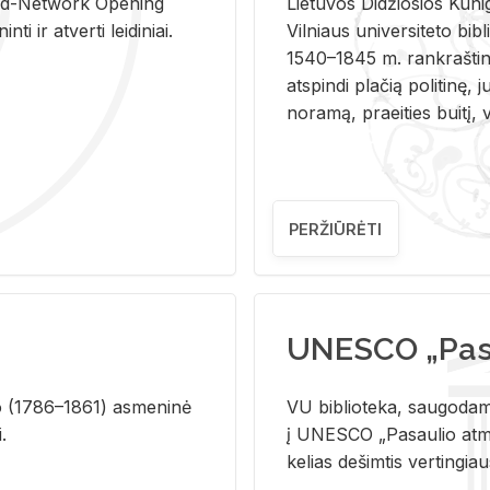
and-Ne­twork Ope­ning
Lie­tu­vos Di­džio­sios Ku­n
i ir at­ver­ti lei­di­niai.
Vil­niaus uni­ver­si­te­to bi­b­
1540–1845 m. rank­raš­ti­ni
at­spin­di pla­čią po­li­ti­nę, j
no­ra­mą, pra­ei­ties bui­tį, vi
PERŽIŪRĖTI
UNESCO „Pasa
­lio (1786–1861) as­me­ni­nė
VU biblioteka, saugodama 
i.
į UNESCO „Pasaulio atmin
kelias dešimtis vertingia