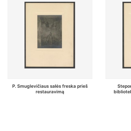
š
Stepono Batoro universiteto
Bal
bibliotekos Profesorių skaitykla