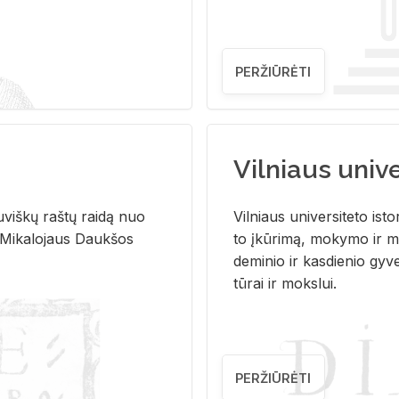
PERŽIŪRĖTI
Vilniaus univer
u­viš­kų raš­tų rai­dą nuo
Vil­niaus uni­ver­si­te­to is­to
 Mi­ka­lo­jaus Dauk­šos
to įkū­ri­mą, mo­ky­mo ir mo
de­mi­nio ir kas­die­nio gy­v
tū­rai ir moks­lui.
PERŽIŪRĖTI