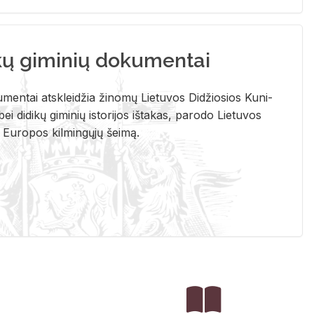
kų giminių dokumentai
u­men­tai at­sklei­džia ži­no­mų Lie­tu­vos Di­džio­sios Ku­ni­
ei di­di­kų gi­mi­nių is­to­ri­jos iš­ta­kas, pa­ro­do Lie­tu­vos
į Eu­ro­pos kil­min­gų­jų šei­mą.