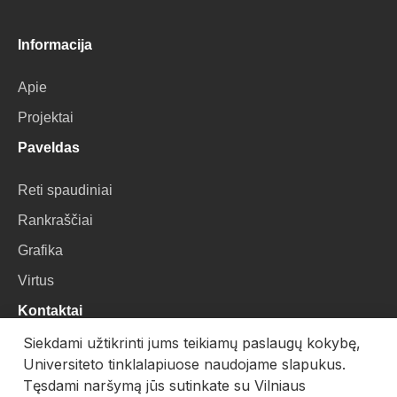
Informacija
Apie
Projektai
Paveldas
Reti spaudiniai
Rankraščiai
Grafika
Virtus
Kontaktai
Siekdami užtikrinti jums teikiamų paslaugų kokybę,
VU Biblioteka
Universiteto tinklalapiuose naudojame slapukus.
Universiteto g. 3, LT-01122, Vilnius
Tęsdami naršymą jūs sutinkate su Vilniaus