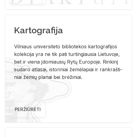
Kartografija
Vil­niaus uni­ver­si­te­to bi­b­lio­te­kos kar­to­gra­fi­jos
ko­lek­ci­ja yra ne tik pati tur­tin­giau­sia Lie­tu­vo­je,
bet ir vie­na įdo­miau­sių Rytų Eu­ro­po­je. Rin­ki­nį
su­da­ro at­la­sai, is­to­ri­niai že­mė­la­piai ir rank­raš­ti­
niai že­mių pla­nai bei brė­ži­niai.
PERŽIŪRĖTI