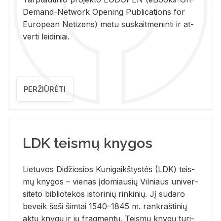
De­mand-Ne­twork Ope­ning Pub­li­ca­tions for
Eu­ro­pe­an Ne­ti­zens) metu su­skait­me­nin­ti ir at­
ver­ti lei­di­niai.
PERŽIŪRĖTI
LDK teismų knygos
Lie­tu­vos Di­džio­sios Ku­ni­gaikš­tys­tės (LDK) teis­
mų kny­gos – vie­nas įdo­miau­sių Vil­niaus uni­ver­
si­te­to bi­b­lio­te­kos is­to­ri­nių rin­ki­nių. Jį su­da­ro
be­veik šeši šim­tai 1540–1845 m. rank­raš­ti­nių
aktų kny­gų ir jų frag­men­tų. Teis­mų kny­gų tu­ri­