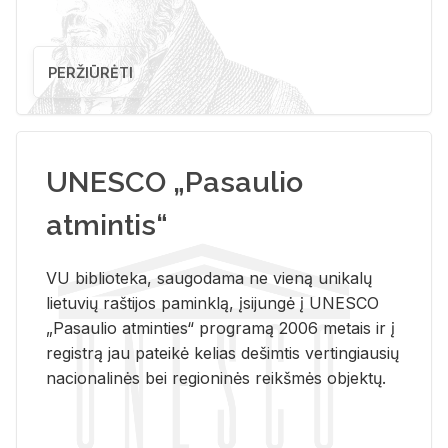
PERŽIŪRĖTI
UNESCO „Pasaulio
atmintis“
VU biblioteka, saugodama ne vieną unikalų
lietuvių raštijos paminklą, įsijungė į UNESCO
„Pasaulio atminties“ programą 2006 metais ir į
registrą jau pateikė kelias dešimtis vertingiausių
nacionalinės bei regioninės reikšmės objektų.