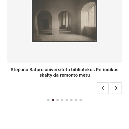
P. Smuglevičiaus salė Stepono Batoro universiteto
bibliotekos laikotarpiu