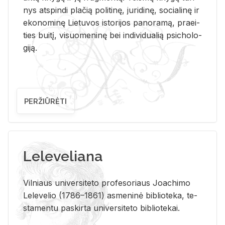
nys at­spin­di pla­čią po­li­ti­nę, ju­ri­di­nę, so­cia­li­nę ir
eko­no­mi­nę Lie­tu­vos is­to­ri­jos pa­no­ra­mą, pra­ei­
ties bui­tį, vi­suo­me­ni­nę bei in­di­vi­dua­lią psi­cho­lo­
gi­ją.
PERŽIŪRĖTI
Leleveliana
Vil­niaus uni­ver­si­te­to pro­fe­so­riaus Jo­a­chi­mo
Le­le­ve­lio (1786–1861) as­me­ni­nė bi­b­lio­te­ka, te­
sta­men­tu pa­skir­ta uni­ver­si­te­to bi­b­lio­te­kai.