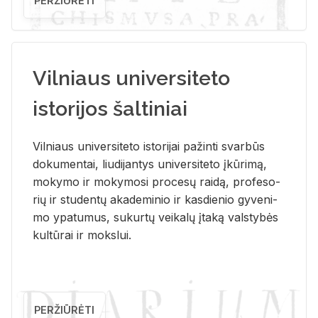
PERŽIŪRĖTI
Vilniaus universiteto
istorijos šaltiniai
Vil­niaus uni­ver­si­te­to is­to­ri­jai pa­žin­ti svar­būs
do­ku­men­tai, liu­di­jan­tys uni­ver­si­te­to įkū­ri­mą,
mo­ky­mo ir mo­ky­mo­si pro­ce­sų rai­dą, pro­fe­so­
rių ir stu­den­tų aka­de­mi­nio ir kas­die­nio gy­ve­ni­
mo ypa­tu­mus, su­kur­tų vei­ka­lų įta­ką vals­ty­bės
kul­tū­rai ir moks­lui.
PERŽIŪRĖTI