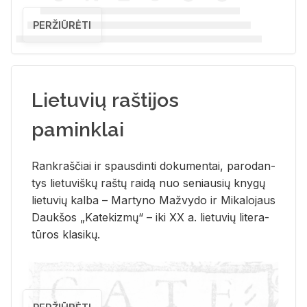
PERŽIŪRĖTI
Lietuvių raštijos
paminklai
Rank­raš­čiai ir spaus­din­ti do­ku­men­tai, pa­ro­dan­
tys lie­tu­viš­kų raš­tų rai­dą nuo se­niau­sių kny­gų
lie­tu­vių kal­ba – Mar­ty­no Ma­žvy­do ir Mi­ka­lo­jaus
Dauk­šos „Ka­te­kiz­mų“ – iki XX a. lie­tu­vių li­te­ra­
tū­ros kla­si­kų.