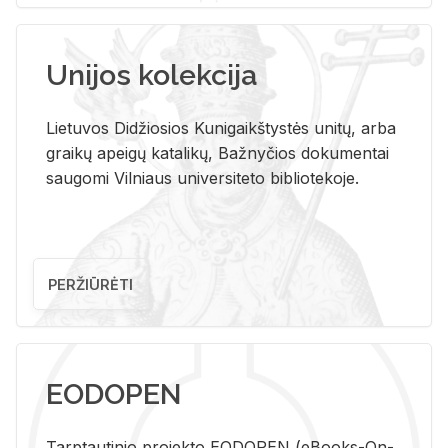
Unijos kolekcija
Lietuvos Didžiosios Kunigaikštystės unitų, arba
graikų apeigų katalikų, Bažnyčios dokumentai
saugomi Vilniaus universiteto bibliotekoje.
PERŽIŪRĖTI
EODOPEN
Tarp­tau­ti­nio pro­jek­to EO­DO­PEN (eBo­oks-On-