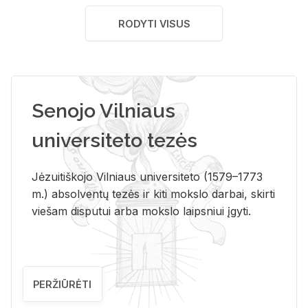
RODYTI VISUS
Senojo Vilniaus
universiteto tezės
Jėzuitiškojo Vilniaus universiteto (1579–1773
m.) absolventų tezės ir kiti mokslo darbai, skirti
viešam disputui arba mokslo laipsniui įgyti.
PERŽIŪRĖTI