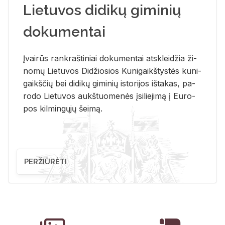
Lietuvos didikų giminių
dokumentai
Įvai­rūs rank­raš­ti­niai do­ku­men­tai at­sklei­džia ži­
no­mų Lie­tu­vos Di­džio­sios Ku­ni­gaikš­tys­tės ku­ni­
gaikš­čių bei di­di­kų gi­mi­nių is­to­ri­jos iš­ta­kas, pa­
ro­do Lie­tu­vos aukš­tuo­me­nės įsi­lie­ji­mą į Eu­ro­
pos kil­min­gų­jų šei­mą.
PERŽIŪRĖTI