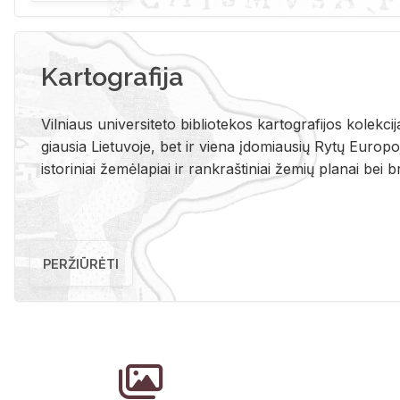
Kartografija
Vil­niaus uni­ver­si­te­to bi­b­lio­te­kos kar­to­gra­fi­jos ko­lek­c
giau­sia Lie­tu­vo­je, bet ir vie­na įdo­miau­sių Rytų Eu­ro­po­je
is­to­ri­niai že­mė­la­piai ir rank­raš­ti­niai že­mių pla­nai bei br
PERŽIŪRĖTI