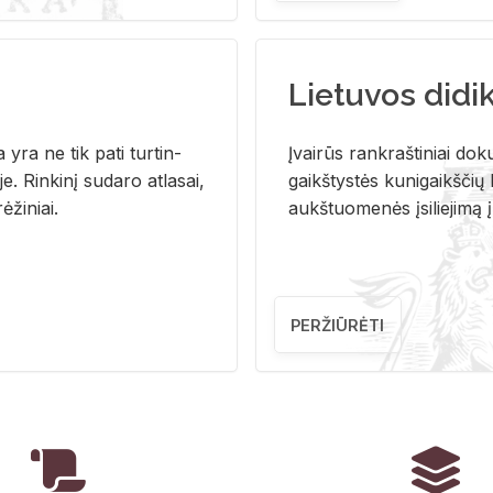
Lietuvos didi
i­ja yra ne tik pati tur­tin­
Įvai­rūs rank­raš­ti­niai do­k
. Rin­ki­nį su­da­ro at­la­sai,
gaikš­tys­tės ku­ni­gaikš­čių b
ė­ži­niai.
aukš­tuo­me­nės įsi­lie­ji­mą 
PERŽIŪRĖTI