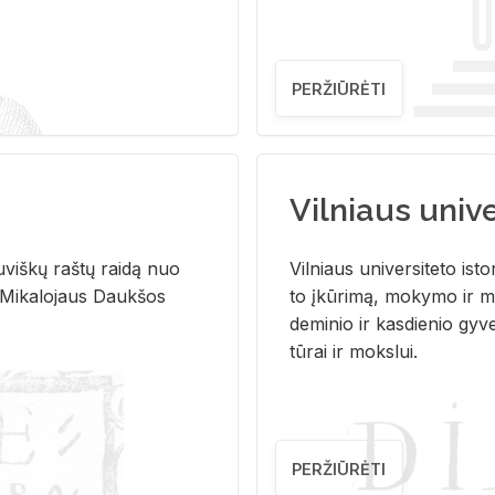
PERŽIŪRĖTI
Vilniaus univer
u­viš­kų raš­tų rai­dą nuo
Vil­niaus uni­ver­si­te­to is­to
 Mi­ka­lo­jaus Dauk­šos
to įkū­ri­mą, mo­ky­mo ir mo
de­mi­nio ir kas­die­nio gy­v
tū­rai ir moks­lui.
PERŽIŪRĖTI