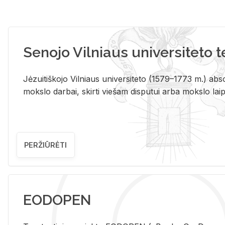
Senojo Vilniaus universiteto 
Jėzuitiškojo Vilniaus universiteto (1579–1773 m.) absol
mokslo darbai, skirti viešam disputui arba mokslo laips
PERŽIŪRĖTI
EODOPEN