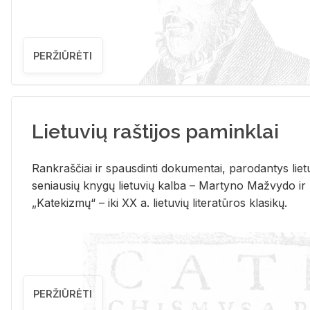
PERŽIŪRĖTI
Lietuvių raštijos paminklai
Rank­raš­čiai ir spaus­din­ti do­ku­men­tai, pa­ro­dan­tys lie­t
se­niau­sių kny­gų lie­tu­vių kal­ba – Mar­ty­no Ma­žvy­do ir
„Ka­te­kiz­mų“ – iki XX a. lie­tu­vių li­te­ra­tū­ros kla­si­kų.
PERŽIŪRĖTI