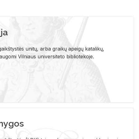
ja
aikštystės unitų, arba graikų apeigų katalikų,
gomi Vilniaus universiteto bibliotekoje.
nygos