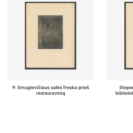
Stepono Batoro universiteto
Baltosio
bibliotekos Profesorių skaitykla