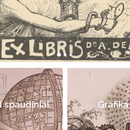
i spaudiniai
Grafika