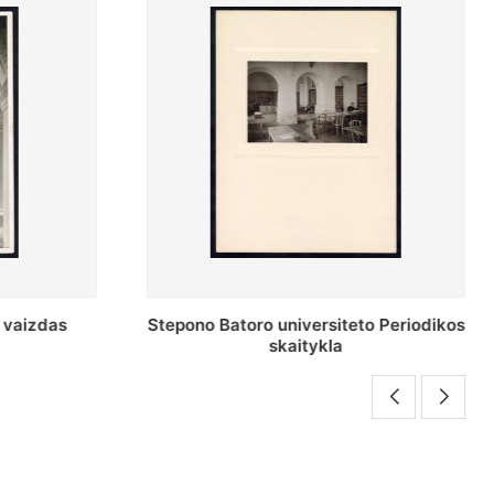
o Periodikos
Periodikos skaitykla Stepono Batoro
universiteto bibliotekoje