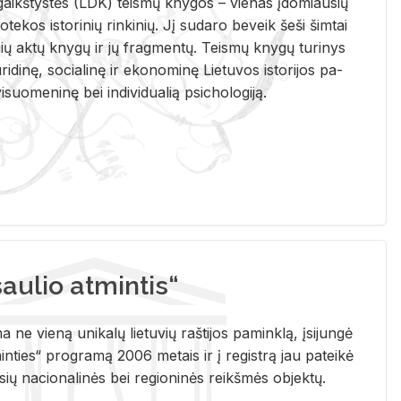
i­gaikš­tys­tės (LDK) teis­mų kny­gos – vie­nas įdo­miau­sių
lio­te­kos is­to­ri­nių rin­ki­nių. Jį su­da­ro be­veik šeši šim­tai
ų aktų kny­gų ir jų frag­men­tų. Teis­mų kny­gų tu­ri­nys
u­ri­di­nę, so­cia­li­nę ir eko­no­mi­nę Lie­tu­vos is­to­ri­jos pa­
­suo­me­ni­nę bei in­di­vi­dua­lią psi­cho­lo­gi­ją.
ulio atmintis“
ne vieną unikalų lietuvių raštijos paminklą, įsijungė
ties“ programą 2006 metais ir į registrą jau pateikė
usių nacionalinės bei regioninės reikšmės objektų.