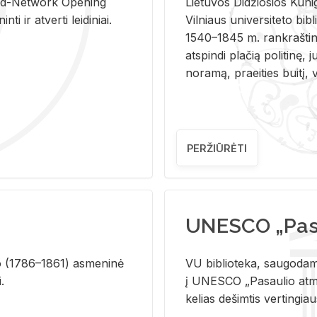
and-Ne­twork Ope­ning
Lie­tu­vos Di­džio­sios Ku­n
i ir at­ver­ti lei­di­niai.
Vil­niaus uni­ver­si­te­to bi­b­
1540–1845 m. rank­raš­ti­ni
at­spin­di pla­čią po­li­ti­nę, j
no­ra­mą, pra­ei­ties bui­tį, vi
PERŽIŪRĖTI
UNESCO „Pasa
­lio (1786–1861) as­me­ni­nė
VU biblioteka, saugodama 
i.
į UNESCO „Pasaulio atmin
kelias dešimtis vertingia