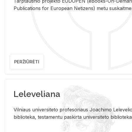
Tarp­tau­ti­nio pro­jek­to EO­DO­PEN (eBo­oks-On-De­m
Pub­li­ca­tions for Eu­ro­pe­an Ne­ti­zens) metu su­skait­me­nin­t
PERŽIŪRĖTI
Leleveliana
Vil­niaus uni­ver­si­te­to pro­fe­so­riaus Jo­a­chi­mo Le­le­ve
bi­b­lio­te­ka, te­sta­men­tu pa­skir­ta uni­ver­si­te­to bi­b­lio­te­ka