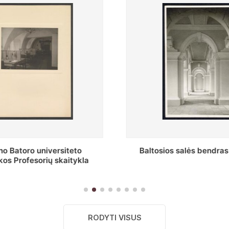
s salės bendras vaizdas
Stepono Batoro universitet
skaitykla
RODYTI VISUS