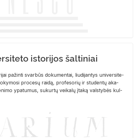
siteto istorijos šaltiniai
­ri­jai pa­žin­ti svar­būs do­ku­men­tai, liu­di­jan­tys uni­ver­si­te­
­ky­mo­si pro­ce­sų rai­dą, pro­fe­so­rių ir stu­den­tų aka­
e­ni­mo ypa­tu­mus, su­kur­tų vei­ka­lų įta­ką vals­ty­bės kul­