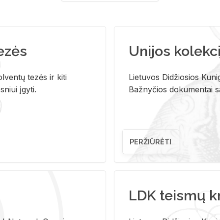
tezės
Unijos kolekci
ventų tezės ir kiti
Lietuvos Didžiosios Kunig
niui įgyti.
Bažnyčios dokumentai sau
PERŽIŪRĖTI
LDK teismų k