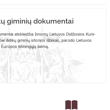
kų giminių dokumentai
u­men­tai at­sklei­džia ži­no­mų Lie­tu­vos Di­džio­sios Ku­ni­
ei di­di­kų gi­mi­nių is­to­ri­jos iš­ta­kas, pa­ro­do Lie­tu­vos
į Eu­ro­pos kil­min­gų­jų šei­mą.