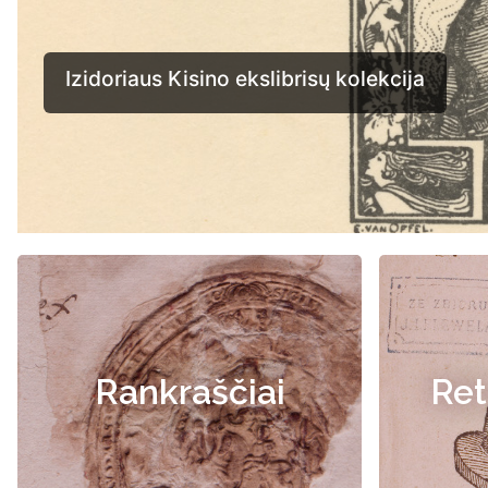
Rankraščiai
Ret