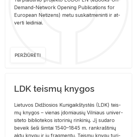
De­mand-Ne­twork Ope­ning Pub­li­ca­tions for
Eu­ro­pe­an Ne­ti­zens) metu su­skait­me­nin­ti ir at­
ver­ti lei­di­niai.
PERŽIŪRĖTI
LDK teismų knygos
Lie­tu­vos Di­džio­sios Ku­ni­gaikš­tys­tės (LDK) teis­
mų kny­gos – vie­nas įdo­miau­sių Vil­niaus uni­ver­
si­te­to bi­b­lio­te­kos is­to­ri­nių rin­ki­nių. Jį su­da­ro
be­veik šeši šim­tai 1540–1845 m. rank­raš­ti­nių
aktų kny­gų ir jų frag­men­tų. Teis­mų kny­gų tu­ri­