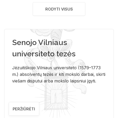
RODYTI VISUS
Senojo Vilniaus
universiteto tezės
Jėzuitiškojo Vilniaus universiteto (1579–1773
m.) absolventų tezės ir kiti mokslo darbai, skirti
viešam disputui arba mokslo laipsniui įgyti.
PERŽIŪRĖTI