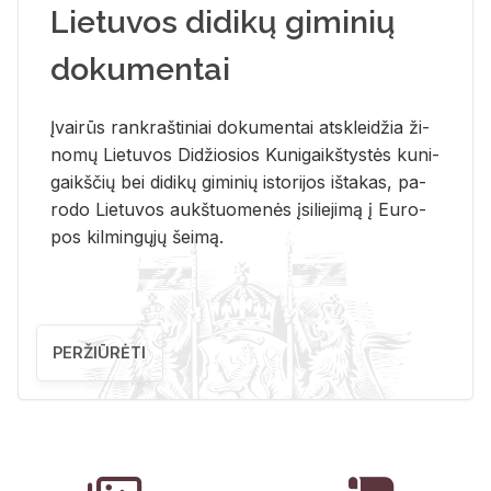
Lietuvos didikų giminių
dokumentai
Įvai­rūs rank­raš­ti­niai do­ku­men­tai at­sklei­džia ži­
no­mų Lie­tu­vos Di­džio­sios Ku­ni­gaikš­tys­tės ku­ni­
gaikš­čių bei di­di­kų gi­mi­nių is­to­ri­jos iš­ta­kas, pa­
ro­do Lie­tu­vos aukš­tuo­me­nės įsi­lie­ji­mą į Eu­ro­
pos kil­min­gų­jų šei­mą.
PERŽIŪRĖTI