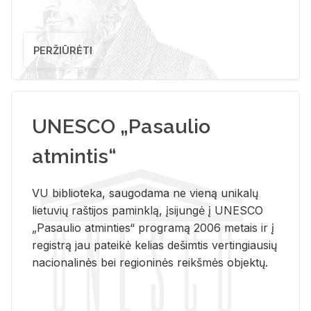
PERŽIŪRĖTI
UNESCO „Pasaulio
atmintis“
VU biblioteka, saugodama ne vieną unikalų
lietuvių raštijos paminklą, įsijungė į UNESCO
„Pasaulio atminties“ programą 2006 metais ir į
registrą jau pateikė kelias dešimtis vertingiausių
nacionalinės bei regioninės reikšmės objektų.