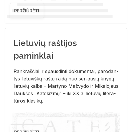
PERŽIŪRĖTI
Lietuvių raštijos
paminklai
Rank­raš­čiai ir spaus­din­ti do­ku­men­tai, pa­ro­dan­
tys lie­tu­viš­kų raš­tų rai­dą nuo se­niau­sių kny­gų
lie­tu­vių kal­ba – Mar­ty­no Ma­žvy­do ir Mi­ka­lo­jaus
Dauk­šos „Ka­te­kiz­mų“ – iki XX a. lie­tu­vių li­te­ra­
tū­ros kla­si­kų.