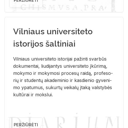
PERŽIŪRĖTI
Vilniaus universiteto
istorijos šaltiniai
Vil­niaus uni­ver­si­te­to is­to­ri­jai pa­žin­ti svar­būs
do­ku­men­tai, liu­di­jan­tys uni­ver­si­te­to įkū­ri­mą,
mo­ky­mo ir mo­ky­mo­si pro­ce­sų rai­dą, pro­fe­so­
rių ir stu­den­tų aka­de­mi­nio ir kas­die­nio gy­ve­ni­
mo ypa­tu­mus, su­kur­tų vei­ka­lų įta­ką vals­ty­bės
kul­tū­rai ir moks­lui.
PERŽIŪRĖTI