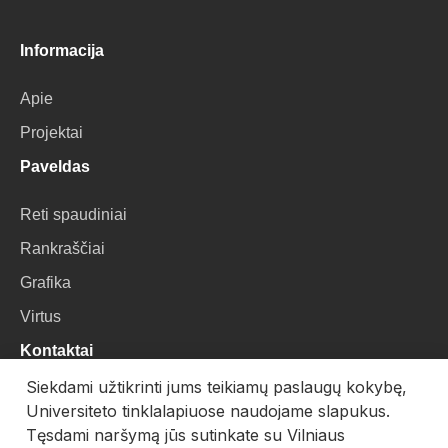
Informacija
Apie
Projektai
Paveldas
Reti spaudiniai
Rankraščiai
Grafika
Virtus
Kontaktai
Siekdami užtikrinti jums teikiamų paslaugų kokybę,
VU Biblioteka
Universiteto tinklalapiuose naudojame slapukus.
Universiteto g. 3, LT-01122, Vilnius
Tęsdami naršymą jūs sutinkate su Vilniaus