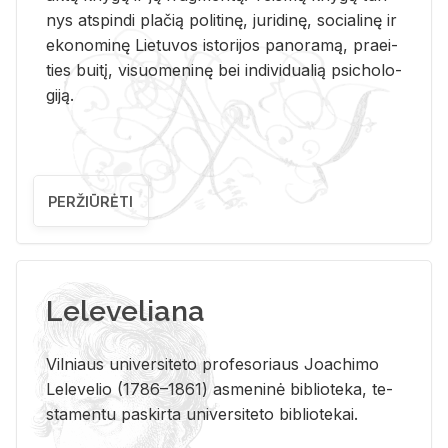
nys at­spin­di pla­čią po­li­ti­nę, ju­ri­di­nę, so­cia­li­nę ir
eko­no­mi­nę Lie­tu­vos is­to­ri­jos pa­no­ra­mą, pra­ei­
ties bui­tį, vi­suo­me­ni­nę bei in­di­vi­dua­lią psi­cho­lo­
gi­ją.
PERŽIŪRĖTI
Leleveliana
Vil­niaus uni­ver­si­te­to pro­fe­so­riaus Jo­a­chi­mo
Le­le­ve­lio (1786–1861) as­me­ni­nė bi­b­lio­te­ka, te­
sta­men­tu pa­skir­ta uni­ver­si­te­to bi­b­lio­te­kai.