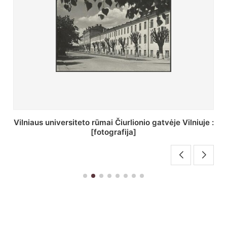
St. Batoro universiteto J. Pilsudskio kolegija :
[fotografija]