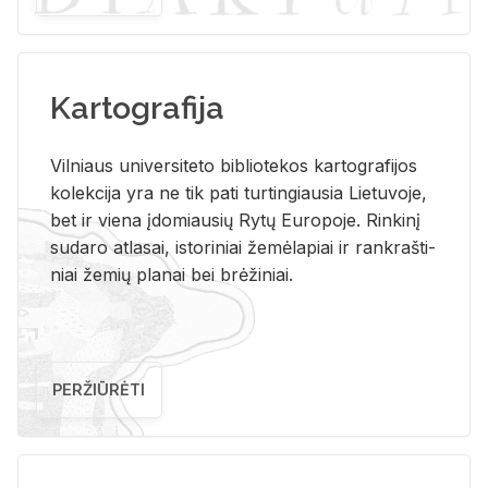
Kartografija
Vil­niaus uni­ver­si­te­to bi­b­lio­te­kos kar­to­gra­fi­jos
ko­lek­ci­ja yra ne tik pati tur­tin­giau­sia Lie­tu­vo­je,
bet ir vie­na įdo­miau­sių Rytų Eu­ro­po­je. Rin­ki­nį
su­da­ro at­la­sai, is­to­ri­niai že­mė­la­piai ir rank­raš­ti­
niai že­mių pla­nai bei brė­ži­niai.
PERŽIŪRĖTI