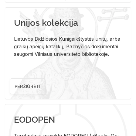
Unijos kolekcija
Lietuvos Didžiosios Kunigaikštystės unitų, arba
graikų apeigų katalikų, Bažnyčios dokumentai
saugomi Vilniaus universiteto bibliotekoje.
PERŽIŪRĖTI
EODOPEN
Tarp­tau­ti­nio pro­jek­to EO­DO­PEN (eBo­oks-On-