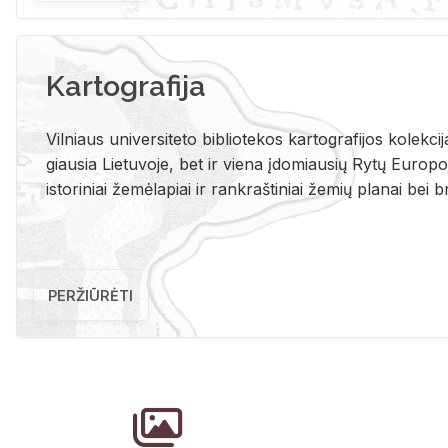
Kartografija
Vil­niaus uni­ver­si­te­to bi­b­lio­te­kos kar­to­gra­fi­jos ko­lek­c
giau­sia Lie­tu­vo­je, bet ir vie­na įdo­miau­sių Rytų Eu­ro­po­je
is­to­ri­niai že­mė­la­piai ir rank­raš­ti­niai že­mių pla­nai bei br
PERŽIŪRĖTI