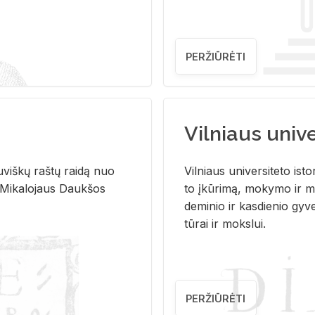
PERŽIŪRĖTI
Vilniaus univer
u­viš­kų raš­tų rai­dą nuo
Vil­niaus uni­ver­si­te­to is­to
 Mi­ka­lo­jaus Dauk­šos
to įkū­ri­mą, mo­ky­mo ir mo
de­mi­nio ir kas­die­nio gy­v
tū­rai ir moks­lui.
PERŽIŪRĖTI