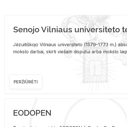
Senojo Vilniaus universiteto 
Jėzuitiškojo Vilniaus universiteto (1579–1773 m.) absol
mokslo darbai, skirti viešam disputui arba mokslo laips
PERŽIŪRĖTI
EODOPEN