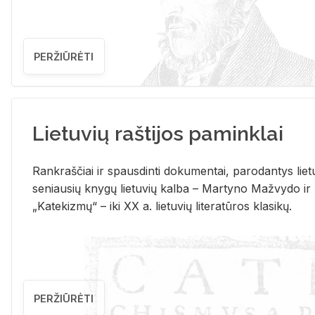
PERŽIŪRĖTI
Lietuvių raštijos paminklai
Rank­raš­čiai ir spaus­din­ti do­ku­men­tai, pa­ro­dan­tys lie­t
se­niau­sių kny­gų lie­tu­vių kal­ba – Mar­ty­no Ma­žvy­do ir
„Ka­te­kiz­mų“ – iki XX a. lie­tu­vių li­te­ra­tū­ros kla­si­kų.
PERŽIŪRĖTI