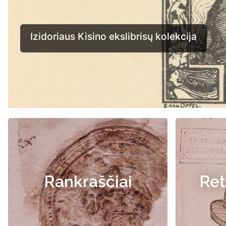
Rankraščiai
Ret