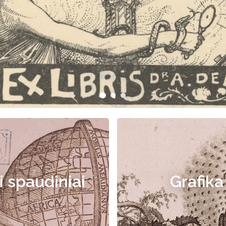
i spaudiniai
Grafika