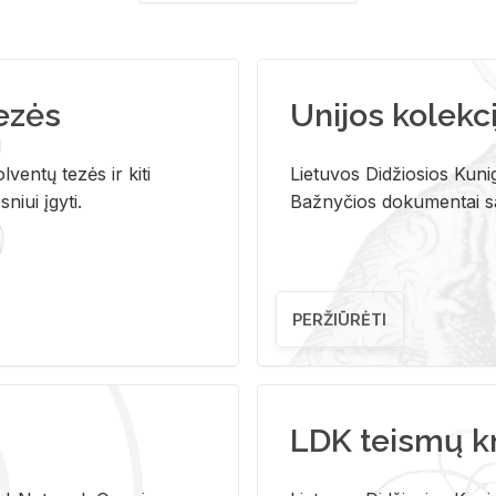
tezės
Unijos kolekci
ventų tezės ir kiti
Lietuvos Didžiosios Kunig
niui įgyti.
Bažnyčios dokumentai sau
PERŽIŪRĖTI
LDK teismų k