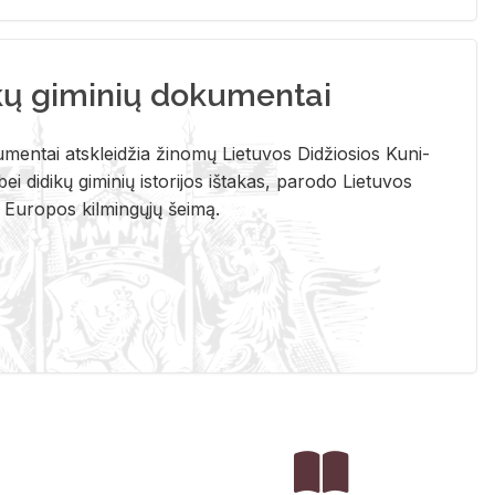
kų giminių dokumentai
u­men­tai at­sklei­džia ži­no­mų Lie­tu­vos Di­džio­sios Ku­ni­
ei di­di­kų gi­mi­nių is­to­ri­jos iš­ta­kas, pa­ro­do Lie­tu­vos
į Eu­ro­pos kil­min­gų­jų šei­mą.