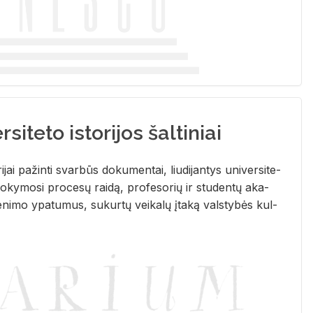
siteto istorijos šaltiniai
­ri­jai pa­žin­ti svar­būs do­ku­men­tai, liu­di­jan­tys uni­ver­si­te­
­ky­mo­si pro­ce­sų rai­dą, pro­fe­so­rių ir stu­den­tų aka­
e­ni­mo ypa­tu­mus, su­kur­tų vei­ka­lų įta­ką vals­ty­bės kul­