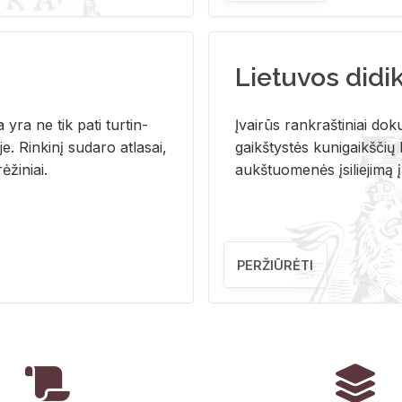
Lietuvos didi
i­ja yra ne tik pati tur­tin­
Įvai­rūs rank­raš­ti­niai do­k
. Rin­ki­nį su­da­ro at­la­sai,
gaikš­tys­tės ku­ni­gaikš­čių b
ė­ži­niai.
aukš­tuo­me­nės įsi­lie­ji­mą 
PERŽIŪRĖTI