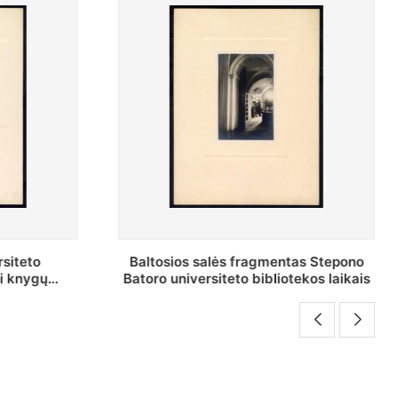
as Stepono
Stepono Batoro universiteto
ekos laikais
bibliotekos Rankraščių skyriaus
vedėjas Mykolas Brenšteinas prie savo
darbo stalo