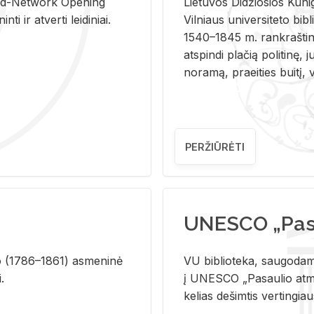
and-Ne­twork Ope­ning
Lie­tu­vos Di­džio­sios Ku­n
i ir at­ver­ti lei­di­niai.
Vil­niaus uni­ver­si­te­to bi­b­
1540–1845 m. rank­raš­ti­ni
at­spin­di pla­čią po­li­ti­nę, j
no­ra­mą, pra­ei­ties bui­tį, vi
PERŽIŪRĖTI
UNESCO „Pasa
­lio (1786–1861) as­me­ni­nė
VU biblioteka, saugodama 
i.
į UNESCO „Pasaulio atmin
kelias dešimtis vertingia