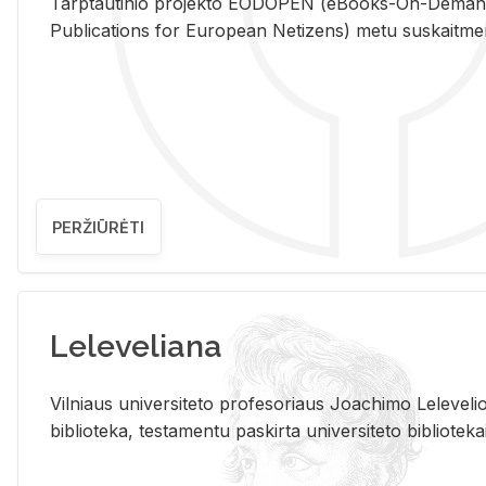
Tarp­tau­ti­nio pro­jek­to EO­DO­PEN (eBo­oks-On-De­m
Pub­li­ca­tions for Eu­ro­pe­an Ne­ti­zens) metu su­skait­me­nin­t
PERŽIŪRĖTI
Leleveliana
Vil­niaus uni­ver­si­te­to pro­fe­so­riaus Jo­a­chi­mo Le­le­ve
bi­b­lio­te­ka, te­sta­men­tu pa­skir­ta uni­ver­si­te­to bi­b­lio­te­ka