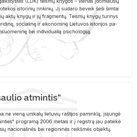
i­gaikš­tys­tės (LDK) teis­mų kny­gos – vie­nas įdo­miau­sių
lio­te­kos is­to­ri­nių rin­ki­nių. Jį su­da­ro be­veik šeši šim­tai
ų aktų kny­gų ir jų frag­men­tų. Teis­mų kny­gų tu­ri­nys
u­ri­di­nę, so­cia­li­nę ir eko­no­mi­nę Lie­tu­vos is­to­ri­jos pa­
­suo­me­ni­nę bei in­di­vi­dua­lią psi­cho­lo­gi­ją.
ulio atmintis“
ne vieną unikalų lietuvių raštijos paminklą, įsijungė
ties“ programą 2006 metais ir į registrą jau pateikė
usių nacionalinės bei regioninės reikšmės objektų.