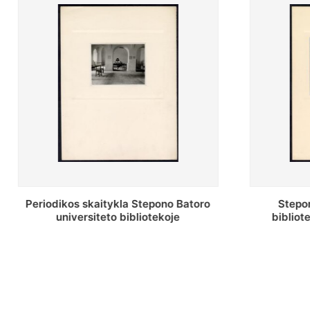
Stepono Batoro universiteto
Stepon
bibliotekos antrojo aukšto fojė
bibliot
saug