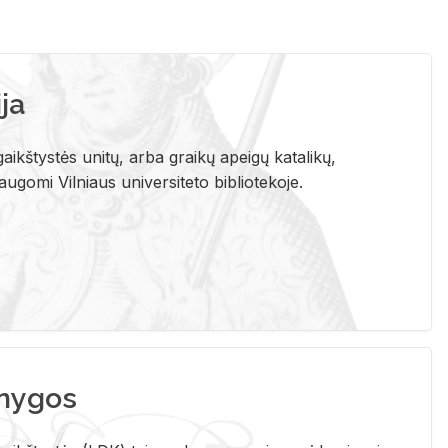
ja
aikštystės unitų, arba graikų apeigų katalikų,
gomi Vilniaus universiteto bibliotekoje.
nygos