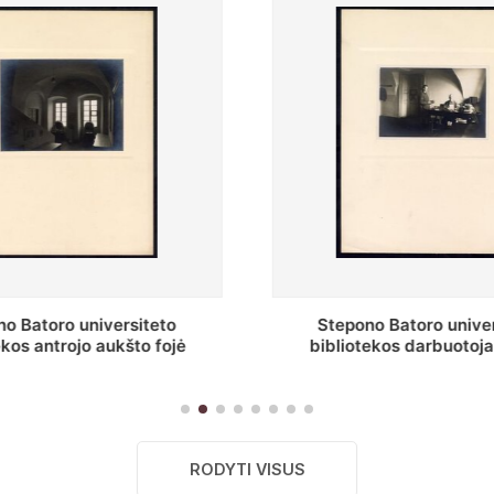
o Batoro universiteto
Baltosios salės fragment
ekos darbuotojai knygų
Batoro universiteto bibliot
yklų darbo kambary
RODYTI VISUS