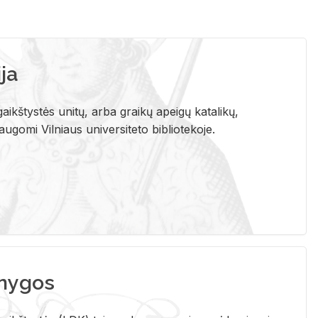
ja
aikštystės unitų, arba graikų apeigų katalikų,
gomi Vilniaus universiteto bibliotekoje.
nygos