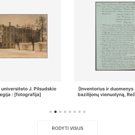
ius ir duomenys apie Selcų
„Wiadomośc Połockiey 
 vienuolyną, Rečycos pav.]
Dyecezyi..."
RODYTI VISUS