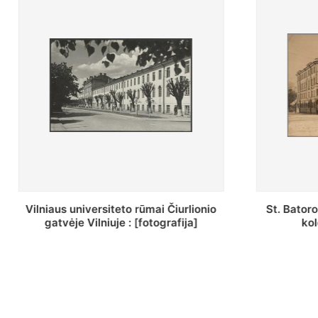
St. Batoro universiteto J. Pilsudskio
[Inventor
kolegija : [fotografija]
bazilijonų