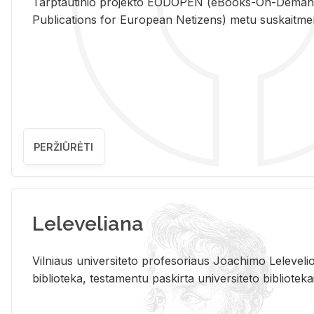
Tarp­tau­ti­nio pro­jek­to EO­DO­PEN (eBo­oks-On-De­m
Pub­li­ca­tions for Eu­ro­pe­an Ne­ti­zens) metu su­skait­me­nin­t
PERŽIŪRĖTI
Leleveliana
Vil­niaus uni­ver­si­te­to pro­fe­so­riaus Jo­a­chi­mo Le­le­ve
bi­b­lio­te­ka, te­sta­men­tu pa­skir­ta uni­ver­si­te­to bi­b­lio­te­ka