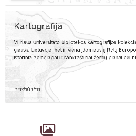
Kartografija
Vil­niaus uni­ver­si­te­to bi­b­lio­te­kos kar­to­gra­fi­jos ko­lek­c
giau­sia Lie­tu­vo­je, bet ir vie­na įdo­miau­sių Rytų Eu­ro­po­je
is­to­ri­niai že­mė­la­piai ir rank­raš­ti­niai že­mių pla­nai bei br
PERŽIŪRĖTI