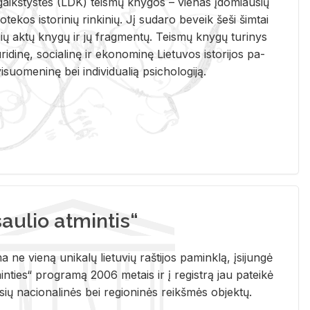
i­gaikš­tys­tės (LDK) teis­mų kny­gos – vie­nas įdo­miau­sių
lio­te­kos is­to­ri­nių rin­ki­nių. Jį su­da­ro be­veik šeši šim­tai
ų aktų kny­gų ir jų frag­men­tų. Teis­mų kny­gų tu­ri­nys
u­ri­di­nę, so­cia­li­nę ir eko­no­mi­nę Lie­tu­vos is­to­ri­jos pa­
­suo­me­ni­nę bei in­di­vi­dua­lią psi­cho­lo­gi­ją.
ulio atmintis“
ne vieną unikalų lietuvių raštijos paminklą, įsijungė
ties“ programą 2006 metais ir į registrą jau pateikė
usių nacionalinės bei regioninės reikšmės objektų.