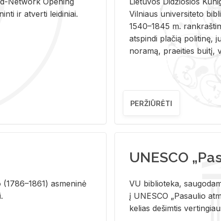
and-Ne­twork Ope­ning
Lie­tu­vos Di­džio­sios Ku­n
i ir at­ver­ti lei­di­niai.
Vil­niaus uni­ver­si­te­to bi­b­
1540–1845 m. rank­raš­ti­ni
at­spin­di pla­čią po­li­ti­nę, j
no­ra­mą, pra­ei­ties bui­tį, vi
PERŽIŪRĖTI
UNESCO „Pasa
­lio (1786–1861) as­me­ni­nė
VU biblioteka, saugodama 
i.
į UNESCO „Pasaulio atmin
kelias dešimtis vertingia