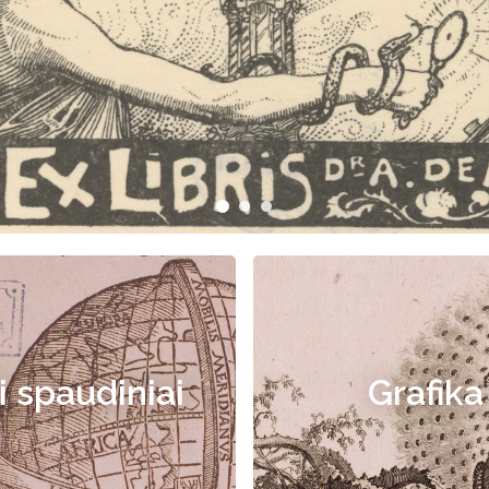
i spaudiniai
Grafika