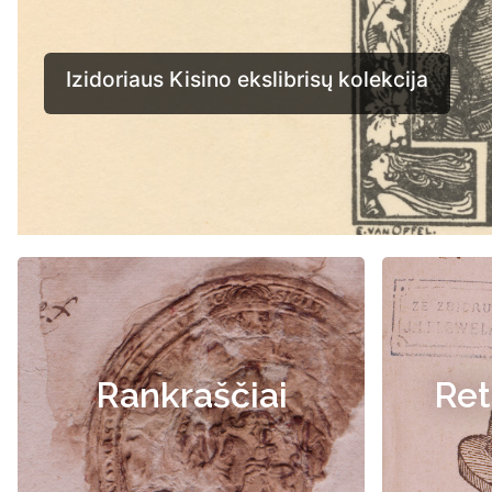
Rankraščiai
Ret