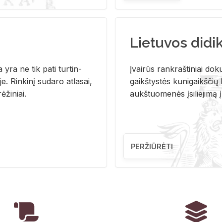
Lietuvos didi
i­ja yra ne tik pati tur­tin­
Įvai­rūs rank­raš­ti­niai do­k
. Rin­ki­nį su­da­ro at­la­sai,
gaikš­tys­tės ku­ni­gaikš­čių b
ė­ži­niai.
aukš­tuo­me­nės įsi­lie­ji­mą 
PERŽIŪRĖTI