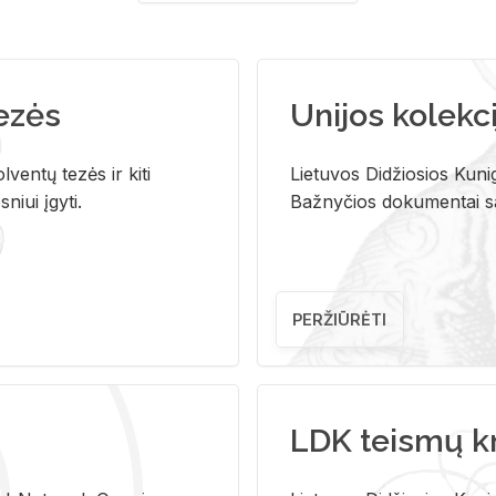
tezės
Unijos kolekci
ventų tezės ir kiti
Lietuvos Didžiosios Kunig
niui įgyti.
Bažnyčios dokumentai sau
PERŽIŪRĖTI
LDK teismų k