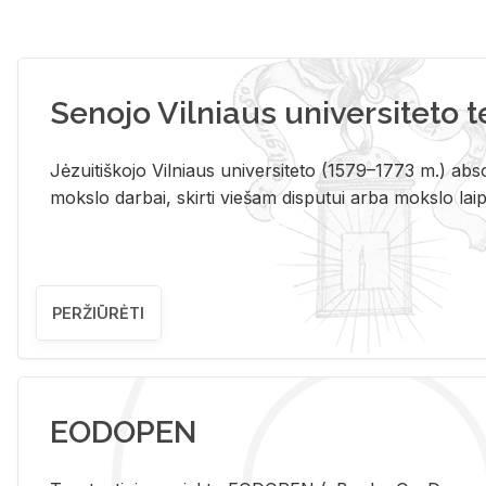
Senojo Vilniaus universiteto 
Jėzuitiškojo Vilniaus universiteto (1579–1773 m.) absol
mokslo darbai, skirti viešam disputui arba mokslo laips
PERŽIŪRĖTI
EODOPEN