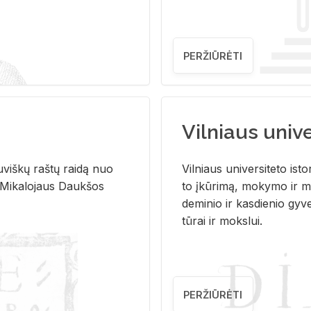
PERŽIŪRĖTI
Vilniaus univer
u­viš­kų raš­tų rai­dą nuo
Vil­niaus uni­ver­si­te­to is­to
 Mi­ka­lo­jaus Dauk­šos
to įkū­ri­mą, mo­ky­mo ir mo
de­mi­nio ir kas­die­nio gy­v
tū­rai ir moks­lui.
PERŽIŪRĖTI