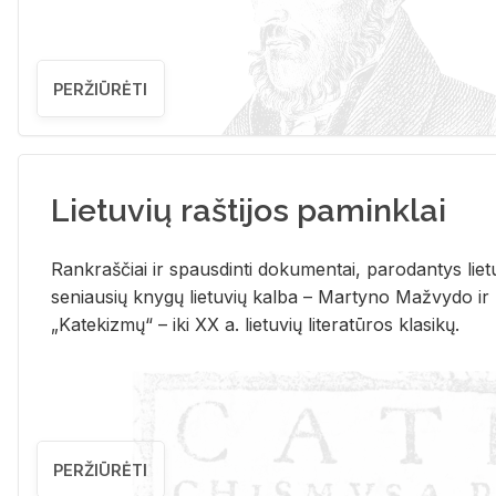
PERŽIŪRĖTI
Lietuvių raštijos paminklai
Rank­raš­čiai ir spaus­din­ti do­ku­men­tai, pa­ro­dan­tys lie­t
se­niau­sių kny­gų lie­tu­vių kal­ba – Mar­ty­no Ma­žvy­do ir
„Ka­te­kiz­mų“ – iki XX a. lie­tu­vių li­te­ra­tū­ros kla­si­kų.
PERŽIŪRĖTI