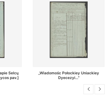
Uniackiey
Regestr Parochow Dekanatu
Brzeskiego