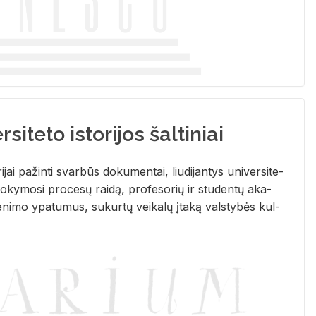
siteto istorijos šaltiniai
­ri­jai pa­žin­ti svar­būs do­ku­men­tai, liu­di­jan­tys uni­ver­si­te­
­ky­mo­si pro­ce­sų rai­dą, pro­fe­so­rių ir stu­den­tų aka­
e­ni­mo ypa­tu­mus, su­kur­tų vei­ka­lų įta­ką vals­ty­bės kul­