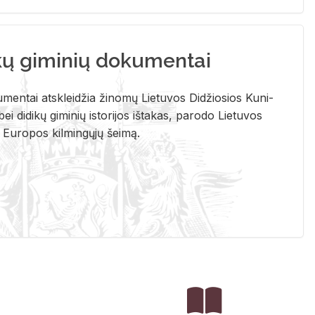
kų giminių dokumentai
u­men­tai at­sklei­džia ži­no­mų Lie­tu­vos Di­džio­sios Ku­ni­
ei di­di­kų gi­mi­nių is­to­ri­jos iš­ta­kas, pa­ro­do Lie­tu­vos
į Eu­ro­pos kil­min­gų­jų šei­mą.