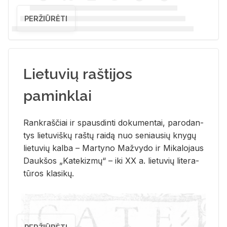
PERŽIŪRĖTI
Lietuvių raštijos
paminklai
Rank­raš­čiai ir spaus­din­ti do­ku­men­tai, pa­ro­dan­
tys lie­tu­viš­kų raš­tų rai­dą nuo se­niau­sių kny­gų
lie­tu­vių kal­ba – Mar­ty­no Ma­žvy­do ir Mi­ka­lo­jaus
Dauk­šos „Ka­te­kiz­mų“ – iki XX a. lie­tu­vių li­te­ra­
tū­ros kla­si­kų.