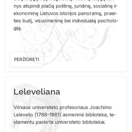
nys at­spin­di pla­čią po­li­ti­nę, ju­ri­di­nę, so­cia­li­nę ir
eko­no­mi­nę Lie­tu­vos is­to­ri­jos pa­no­ra­mą, pra­ei­
ties bui­tį, vi­suo­me­ni­nę bei in­di­vi­dua­lią psi­cho­lo­
gi­ją.
PERŽIŪRĖTI
Leleveliana
Vil­niaus uni­ver­si­te­to pro­fe­so­riaus Jo­a­chi­mo
Le­le­ve­lio (1786–1861) as­me­ni­nė bi­b­lio­te­ka, te­
sta­men­tu pa­skir­ta uni­ver­si­te­to bi­b­lio­te­kai.