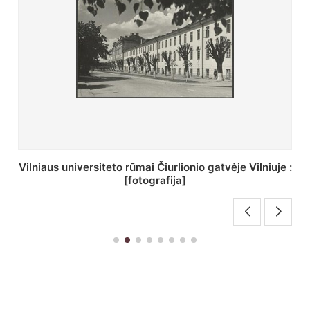
St. Batoro universiteto J. Pilsudskio kolegija :
[fotografija]