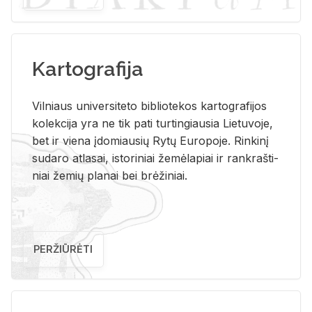
Kartografija
Vil­niaus uni­ver­si­te­to bi­b­lio­te­kos kar­to­gra­fi­jos
ko­lek­ci­ja yra ne tik pati tur­tin­giau­sia Lie­tu­vo­je,
bet ir vie­na įdo­miau­sių Rytų Eu­ro­po­je. Rin­ki­nį
su­da­ro at­la­sai, is­to­ri­niai že­mė­la­piai ir rank­raš­ti­
niai že­mių pla­nai bei brė­ži­niai.
PERŽIŪRĖTI