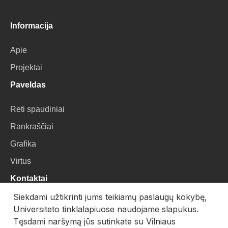
Informacija
Apie
Projektai
Paveldas
Reti spaudiniai
Rankraščiai
Grafika
Virtus
Kontaktai
Siekdami užtikrinti jums teikiamų paslaugų kokybę,
VU Biblioteka
Universiteto tinklalapiuose naudojame slapukus.
Universiteto g. 3, LT-01122, Vilnius
Tęsdami naršymą jūs sutinkate su Vilniaus