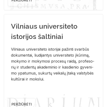
PERŽIŪRĖTI
Vilniaus universiteto
istorijos šaltiniai
Vil­niaus uni­ver­si­te­to is­to­ri­jai pa­žin­ti svar­būs
do­ku­men­tai, liu­di­jan­tys uni­ver­si­te­to įkū­ri­mą,
mo­ky­mo ir mo­ky­mo­si pro­ce­sų rai­dą, pro­fe­so­
rių ir stu­den­tų aka­de­mi­nio ir kas­die­nio gy­ve­ni­
mo ypa­tu­mus, su­kur­tų vei­ka­lų įta­ką vals­ty­bės
kul­tū­rai ir moks­lui.
PERŽIŪRĖTI