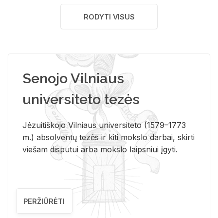
RODYTI VISUS
Senojo Vilniaus
universiteto tezės
Jėzuitiškojo Vilniaus universiteto (1579–1773
m.) absolventų tezės ir kiti mokslo darbai, skirti
viešam disputui arba mokslo laipsniui įgyti.
PERŽIŪRĖTI