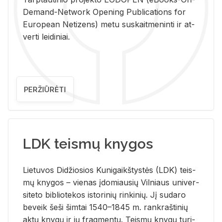
De­mand-Ne­twork Ope­ning Pub­li­ca­tions for
Eu­ro­pe­an Ne­ti­zens) metu su­skait­me­nin­ti ir at­
ver­ti lei­di­niai.
PERŽIŪRĖTI
LDK teismų knygos
Lie­tu­vos Di­džio­sios Ku­ni­gaikš­tys­tės (LDK) teis­
mų kny­gos – vie­nas įdo­miau­sių Vil­niaus uni­ver­
si­te­to bi­b­lio­te­kos is­to­ri­nių rin­ki­nių. Jį su­da­ro
be­veik šeši šim­tai 1540–1845 m. rank­raš­ti­nių
aktų kny­gų ir jų frag­men­tų. Teis­mų kny­gų tu­ri­