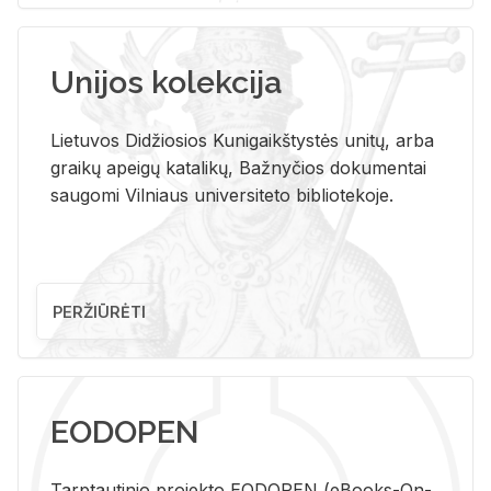
Unijos kolekcija
Lietuvos Didžiosios Kunigaikštystės unitų, arba
graikų apeigų katalikų, Bažnyčios dokumentai
saugomi Vilniaus universiteto bibliotekoje.
PERŽIŪRĖTI
EODOPEN
Tarp­tau­ti­nio pro­jek­to EO­DO­PEN (eBo­oks-On-