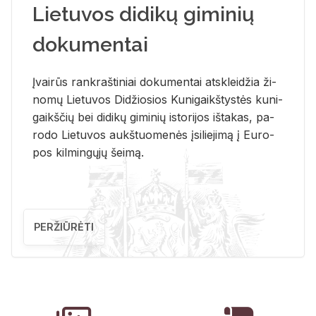
Lietuvos didikų giminių
dokumentai
Įvai­rūs rank­raš­ti­niai do­ku­men­tai at­sklei­džia ži­
no­mų Lie­tu­vos Di­džio­sios Ku­ni­gaikš­tys­tės ku­ni­
gaikš­čių bei di­di­kų gi­mi­nių is­to­ri­jos iš­ta­kas, pa­
ro­do Lie­tu­vos aukš­tuo­me­nės įsi­lie­ji­mą į Eu­ro­
pos kil­min­gų­jų šei­mą.
PERŽIŪRĖTI