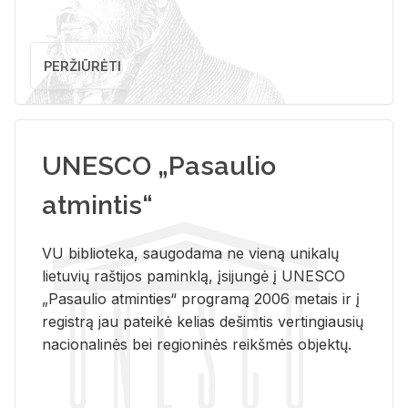
PERŽIŪRĖTI
UNESCO „Pasaulio
atmintis“
VU biblioteka, saugodama ne vieną unikalų
lietuvių raštijos paminklą, įsijungė į UNESCO
„Pasaulio atminties“ programą 2006 metais ir į
registrą jau pateikė kelias dešimtis vertingiausių
nacionalinės bei regioninės reikšmės objektų.