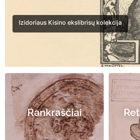
Rankraščiai
Ret