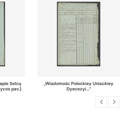
Uniackiey
Regestr Parochow Dekanatu
Brzeskiego