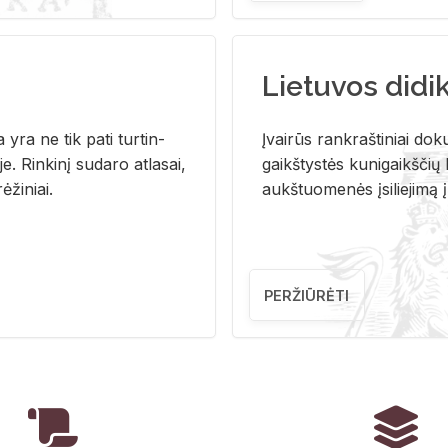
Lietuvos didi
i­ja yra ne tik pati tur­tin­
Įvai­rūs rank­raš­ti­niai do­k
. Rin­ki­nį su­da­ro at­la­sai,
gaikš­tys­tės ku­ni­gaikš­čių b
ė­ži­niai.
aukš­tuo­me­nės įsi­lie­ji­mą 
PERŽIŪRĖTI