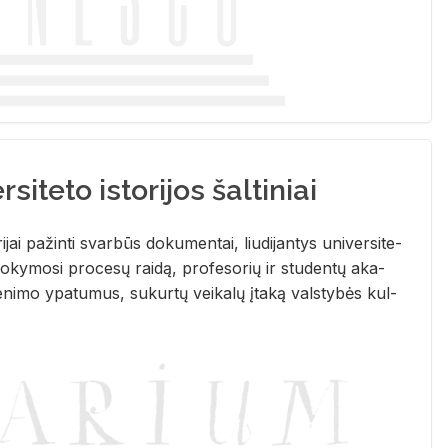
siteto istorijos šaltiniai
­ri­jai pa­žin­ti svar­būs do­ku­men­tai, liu­di­jan­tys uni­ver­si­te­
­ky­mo­si pro­ce­sų rai­dą, pro­fe­so­rių ir stu­den­tų aka­
e­ni­mo ypa­tu­mus, su­kur­tų vei­ka­lų įta­ką vals­ty­bės kul­