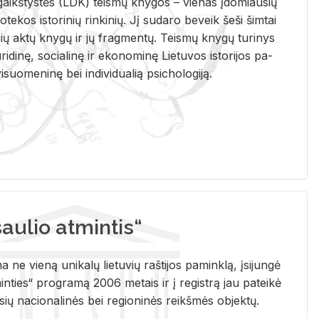
i­gaikš­tys­tės (LDK) teis­mų kny­gos – vie­nas įdo­miau­sių
lio­te­kos is­to­ri­nių rin­ki­nių. Jį su­da­ro be­veik šeši šim­tai
ų aktų kny­gų ir jų frag­men­tų. Teis­mų kny­gų tu­ri­nys
u­ri­di­nę, so­cia­li­nę ir eko­no­mi­nę Lie­tu­vos is­to­ri­jos pa­
­suo­me­ni­nę bei in­di­vi­dua­lią psi­cho­lo­gi­ją.
ulio atmintis“
ne vieną unikalų lietuvių raštijos paminklą, įsijungė
ties“ programą 2006 metais ir į registrą jau pateikė
usių nacionalinės bei regioninės reikšmės objektų.