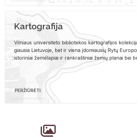
Kartografija
Vil­niaus uni­ver­si­te­to bi­b­lio­te­kos kar­to­gra­fi­jos ko­lek­c
giau­sia Lie­tu­vo­je, bet ir vie­na įdo­miau­sių Rytų Eu­ro­po­je
is­to­ri­niai že­mė­la­piai ir rank­raš­ti­niai že­mių pla­nai bei br
PERŽIŪRĖTI