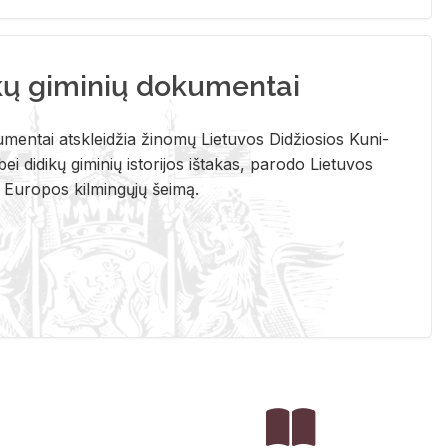
kų giminių dokumentai
u­men­tai at­sklei­džia ži­no­mų Lie­tu­vos Di­džio­sios Ku­ni­
ei di­di­kų gi­mi­nių is­to­ri­jos iš­ta­kas, pa­ro­do Lie­tu­vos
į Eu­ro­pos kil­min­gų­jų šei­mą.