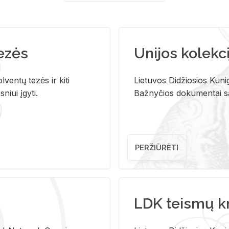
tezės
Unijos kolekci
ventų tezės ir kiti
Lietuvos Didžiosios Kunig
niui įgyti.
Bažnyčios dokumentai sau
PERŽIŪRĖTI
LDK teismų k