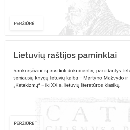
PERŽIŪRĖTI
Lietuvių raštijos paminklai
Rank­raš­čiai ir spaus­din­ti do­ku­men­tai, pa­ro­dan­tys lie­t
se­niau­sių kny­gų lie­tu­vių kal­ba – Mar­ty­no Ma­žvy­do ir
„Ka­te­kiz­mų“ – iki XX a. lie­tu­vių li­te­ra­tū­ros kla­si­kų.
PERŽIŪRĖTI