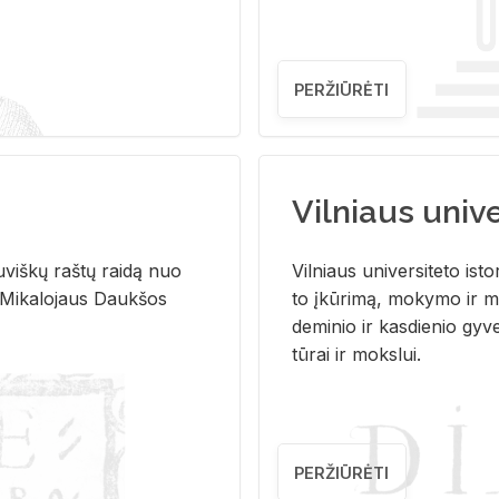
PERŽIŪRĖTI
Vilniaus univer
u­viš­kų raš­tų rai­dą nuo
Vil­niaus uni­ver­si­te­to is­to
 Mi­ka­lo­jaus Dauk­šos
to įkū­ri­mą, mo­ky­mo ir mo
de­mi­nio ir kas­die­nio gy­v
tū­rai ir moks­lui.
PERŽIŪRĖTI