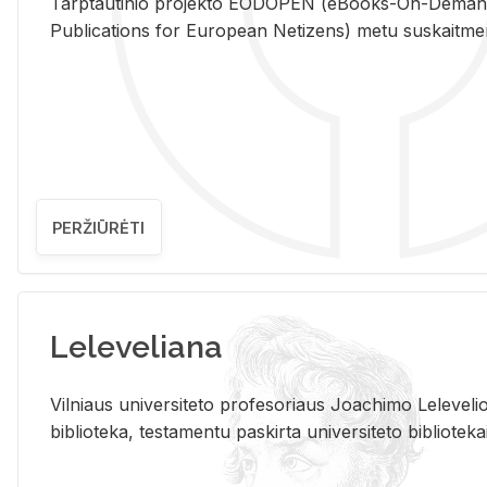
Tarp­tau­ti­nio pro­jek­to EO­DO­PEN (eBo­oks-On-De­m
Pub­li­ca­tions for Eu­ro­pe­an Ne­ti­zens) metu su­skait­me­nin­t
PERŽIŪRĖTI
Leleveliana
Vil­niaus uni­ver­si­te­to pro­fe­so­riaus Jo­a­chi­mo Le­le­ve
bi­b­lio­te­ka, te­sta­men­tu pa­skir­ta uni­ver­si­te­to bi­b­lio­te­ka