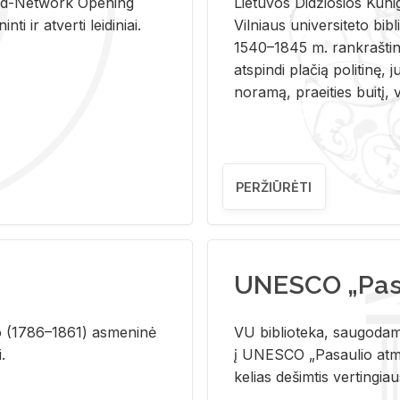
and-Ne­twork Ope­ning
Lie­tu­vos Di­džio­sios Ku­n
i ir at­ver­ti lei­di­niai.
Vil­niaus uni­ver­si­te­to bi­b­
1540–1845 m. rank­raš­ti­ni
at­spin­di pla­čią po­li­ti­nę, j
no­ra­mą, pra­ei­ties bui­tį, vi
PERŽIŪRĖTI
UNESCO „Pasa
­lio (1786–1861) as­me­ni­nė
VU biblioteka, saugodama 
i.
į UNESCO „Pasaulio atmin
kelias dešimtis vertingia