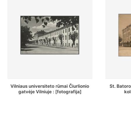
St. Batoro universiteto J. Pilsudskio
[Inventor
kolegija : [fotografija]
bazilijonų