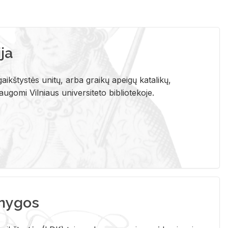
ja
aikštystės unitų, arba graikų apeigų katalikų,
gomi Vilniaus universiteto bibliotekoje.
nygos