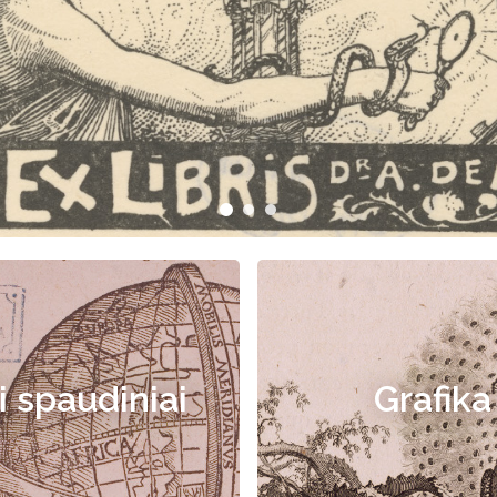
i spaudiniai
Grafika