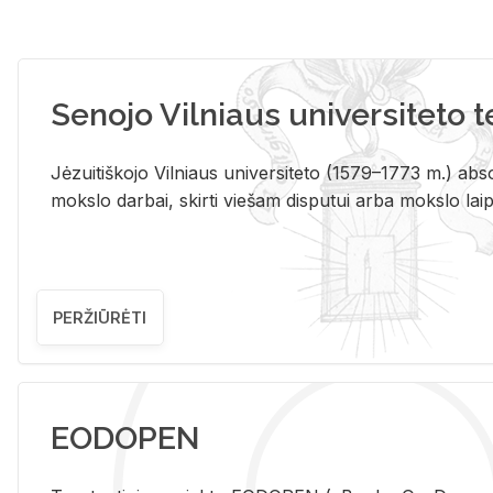
Senojo Vilniaus universiteto 
Jėzuitiškojo Vilniaus universiteto (1579–1773 m.) absol
mokslo darbai, skirti viešam disputui arba mokslo laips
PERŽIŪRĖTI
EODOPEN