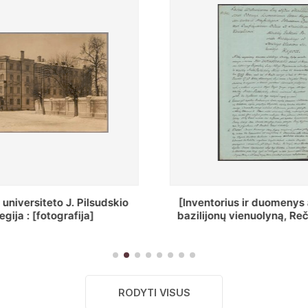
ius ir duomenys apie Selcų
„Wiadomośc Połockiey 
 vienuolyną, Rečycos pav.]
Dyecezyi..."
RODYTI VISUS