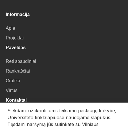
Informacija
Apie
Projektai
Paveldas
Reti spaudiniai
Rankraščiai
Grafika
Virtus
Kontaktai
Siekdami užtikrinti jums teikiamų paslaugų kokybę,
VU Biblioteka
Universiteto tinklalapiuose naudojame slapukus.
Universiteto g. 3, LT-01122, Vilnius
Tęsdami naršymą jūs sutinkate su Vilniaus