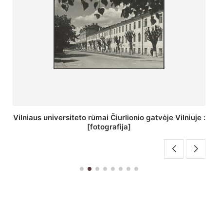
St. Batoro universiteto J. Pilsudskio kolegija :
[fotografija]