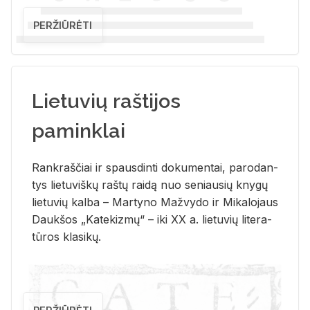
PERŽIŪRĖTI
Lietuvių raštijos
paminklai
Rank­raš­čiai ir spaus­din­ti do­ku­men­tai, pa­ro­dan­
tys lie­tu­viš­kų raš­tų rai­dą nuo se­niau­sių kny­gų
lie­tu­vių kal­ba – Mar­ty­no Ma­žvy­do ir Mi­ka­lo­jaus
Dauk­šos „Ka­te­kiz­mų“ – iki XX a. lie­tu­vių li­te­ra­
tū­ros kla­si­kų.