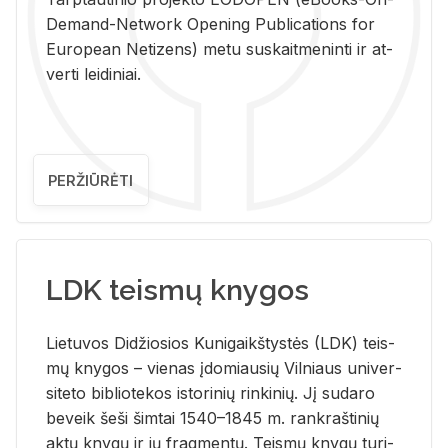
De­mand-Ne­twork Ope­ning Pub­li­ca­tions for
Eu­ro­pe­an Ne­ti­zens) metu su­skait­me­nin­ti ir at­
ver­ti lei­di­niai.
PERŽIŪRĖTI
LDK teismų knygos
Lie­tu­vos Di­džio­sios Ku­ni­gaikš­tys­tės (LDK) teis­
mų kny­gos – vie­nas įdo­miau­sių Vil­niaus uni­ver­
si­te­to bi­b­lio­te­kos is­to­ri­nių rin­ki­nių. Jį su­da­ro
be­veik šeši šim­tai 1540–1845 m. rank­raš­ti­nių
aktų kny­gų ir jų frag­men­tų. Teis­mų kny­gų tu­ri­