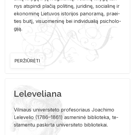
nys at­spin­di pla­čią po­li­ti­nę, ju­ri­di­nę, so­cia­li­nę ir
eko­no­mi­nę Lie­tu­vos is­to­ri­jos pa­no­ra­mą, pra­ei­
ties bui­tį, vi­suo­me­ni­nę bei in­di­vi­dua­lią psi­cho­lo­
gi­ją.
PERŽIŪRĖTI
Leleveliana
Vil­niaus uni­ver­si­te­to pro­fe­so­riaus Jo­a­chi­mo
Le­le­ve­lio (1786–1861) as­me­ni­nė bi­b­lio­te­ka, te­
sta­men­tu pa­skir­ta uni­ver­si­te­to bi­b­lio­te­kai.