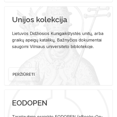
Unijos kolekcija
Lietuvos Didžiosios Kunigaikštystės unitų, arba
graikų apeigų katalikų, Bažnyčios dokumentai
saugomi Vilniaus universiteto bibliotekoje.
PERŽIŪRĖTI
EODOPEN
Tarp­tau­ti­nio pro­jek­to EO­DO­PEN (eBo­oks-On-