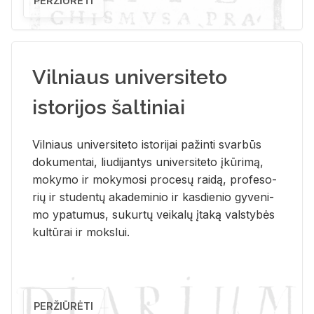
PERŽIŪRĖTI
Vilniaus universiteto
istorijos šaltiniai
Vil­niaus uni­ver­si­te­to is­to­ri­jai pa­žin­ti svar­būs
do­ku­men­tai, liu­di­jan­tys uni­ver­si­te­to įkū­ri­mą,
mo­ky­mo ir mo­ky­mo­si pro­ce­sų rai­dą, pro­fe­so­
rių ir stu­den­tų aka­de­mi­nio ir kas­die­nio gy­ve­ni­
mo ypa­tu­mus, su­kur­tų vei­ka­lų įta­ką vals­ty­bės
kul­tū­rai ir moks­lui.
PERŽIŪRĖTI