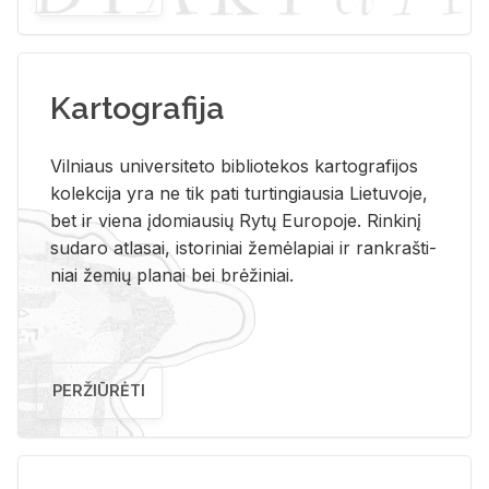
Kartografija
Vil­niaus uni­ver­si­te­to bi­b­lio­te­kos kar­to­gra­fi­jos
ko­lek­ci­ja yra ne tik pati tur­tin­giau­sia Lie­tu­vo­je,
bet ir vie­na įdo­miau­sių Rytų Eu­ro­po­je. Rin­ki­nį
su­da­ro at­la­sai, is­to­ri­niai že­mė­la­piai ir rank­raš­ti­
niai že­mių pla­nai bei brė­ži­niai.
PERŽIŪRĖTI