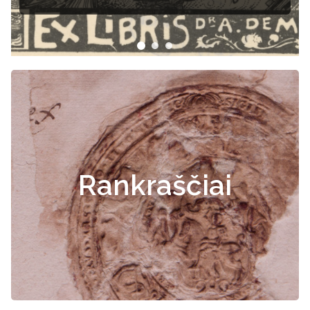
dokumentai
Rankraščiai