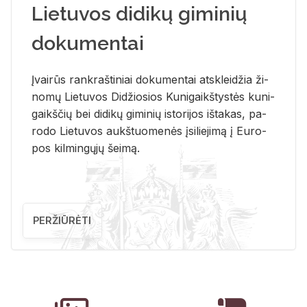
Lietuvos didikų giminių
dokumentai
Įvai­rūs rank­raš­ti­niai do­ku­men­tai at­sklei­džia ži­
no­mų Lie­tu­vos Di­džio­sios Ku­ni­gaikš­tys­tės ku­ni­
gaikš­čių bei di­di­kų gi­mi­nių is­to­ri­jos iš­ta­kas, pa­
ro­do Lie­tu­vos aukš­tuo­me­nės įsi­lie­ji­mą į Eu­ro­
pos kil­min­gų­jų šei­mą.
PERŽIŪRĖTI