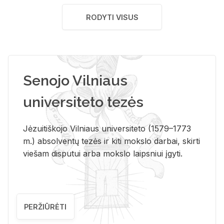
RODYTI VISUS
Senojo Vilniaus
universiteto tezės
Jėzuitiškojo Vilniaus universiteto (1579–1773
m.) absolventų tezės ir kiti mokslo darbai, skirti
viešam disputui arba mokslo laipsniui įgyti.
PERŽIŪRĖTI