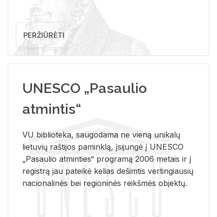
PERŽIŪRĖTI
UNESCO „Pasaulio
atmintis“
VU biblioteka, saugodama ne vieną unikalų
lietuvių raštijos paminklą, įsijungė į UNESCO
„Pasaulio atminties“ programą 2006 metais ir į
registrą jau pateikė kelias dešimtis vertingiausių
nacionalinės bei regioninės reikšmės objektų.