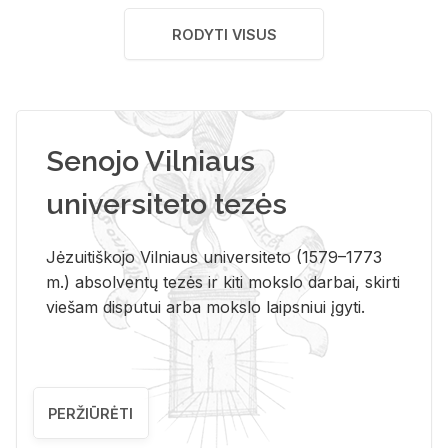
RODYTI VISUS
Senojo Vilniaus
universiteto tezės
Jėzuitiškojo Vilniaus universiteto (1579–1773
m.) absolventų tezės ir kiti mokslo darbai, skirti
viešam disputui arba mokslo laipsniui įgyti.
PERŽIŪRĖTI