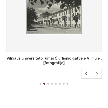
St. Batoro universiteto J. Pilsudskio kolegija :
[fotografija]