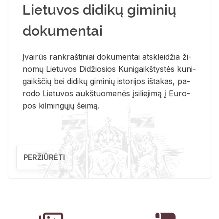
Lietuvos didikų giminių
dokumentai
Įvai­rūs rank­raš­ti­niai do­ku­men­tai at­sklei­džia ži­
no­mų Lie­tu­vos Di­džio­sios Ku­ni­gaikš­tys­tės ku­ni­
gaikš­čių bei di­di­kų gi­mi­nių is­to­ri­jos iš­ta­kas, pa­
ro­do Lie­tu­vos aukš­tuo­me­nės įsi­lie­ji­mą į Eu­ro­
pos kil­min­gų­jų šei­mą.
PERŽIŪRĖTI