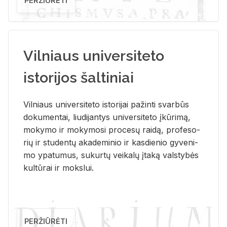
PERŽIŪRĖTI
Vilniaus universiteto
istorijos šaltiniai
Vil­niaus uni­ver­si­te­to is­to­ri­jai pa­žin­ti svar­būs
do­ku­men­tai, liu­di­jan­tys uni­ver­si­te­to įkū­ri­mą,
mo­ky­mo ir mo­ky­mo­si pro­ce­sų rai­dą, pro­fe­so­
rių ir stu­den­tų aka­de­mi­nio ir kas­die­nio gy­ve­ni­
mo ypa­tu­mus, su­kur­tų vei­ka­lų įta­ką vals­ty­bės
kul­tū­rai ir moks­lui.
PERŽIŪRĖTI