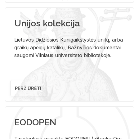
Unijos kolekcija
Lietuvos Didžiosios Kunigaikštystės unitų, arba
graikų apeigų katalikų, Bažnyčios dokumentai
saugomi Vilniaus universiteto bibliotekoje.
PERŽIŪRĖTI
EODOPEN
Tarp­tau­ti­nio pro­jek­to EO­DO­PEN (eBo­oks-On-