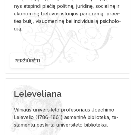
nys at­spin­di pla­čią po­li­ti­nę, ju­ri­di­nę, so­cia­li­nę ir
eko­no­mi­nę Lie­tu­vos is­to­ri­jos pa­no­ra­mą, pra­ei­
ties bui­tį, vi­suo­me­ni­nę bei in­di­vi­dua­lią psi­cho­lo­
gi­ją.
PERŽIŪRĖTI
Leleveliana
Vil­niaus uni­ver­si­te­to pro­fe­so­riaus Jo­a­chi­mo
Le­le­ve­lio (1786–1861) as­me­ni­nė bi­b­lio­te­ka, te­
sta­men­tu pa­skir­ta uni­ver­si­te­to bi­b­lio­te­kai.