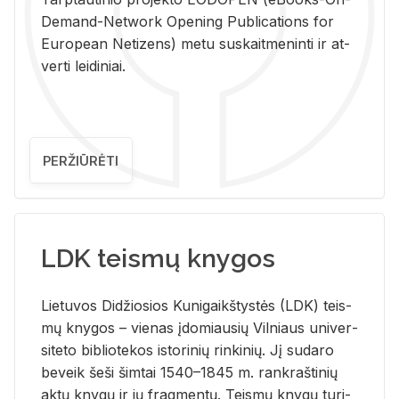
De­mand-Ne­twork Ope­ning Pub­li­ca­tions for
Eu­ro­pe­an Ne­ti­zens) metu su­skait­me­nin­ti ir at­
ver­ti lei­di­niai.
PERŽIŪRĖTI
LDK teismų knygos
Lie­tu­vos Di­džio­sios Ku­ni­gaikš­tys­tės (LDK) teis­
mų kny­gos – vie­nas įdo­miau­sių Vil­niaus uni­ver­
si­te­to bi­b­lio­te­kos is­to­ri­nių rin­ki­nių. Jį su­da­ro
be­veik šeši šim­tai 1540–1845 m. rank­raš­ti­nių
aktų kny­gų ir jų frag­men­tų. Teis­mų kny­gų tu­ri­