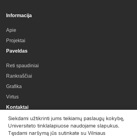
Informacija
Apie
Projektai
Paveldas
Reti spaudiniai
Rankraščiai
Grafika
Virtus
Kontaktai
Siekdami užtikrinti jums teikiamų paslaugų kokybę,
VU Biblioteka
Universiteto tinklalapiuose naudojame slapukus.
Universiteto g. 3, LT-01122, Vilnius
Tęsdami naršymą jūs sutinkate su Vilniaus