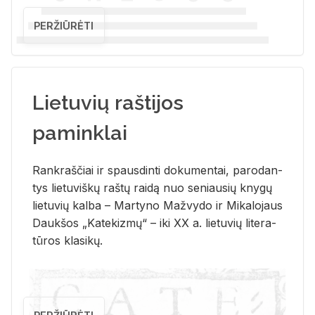
PERŽIŪRĖTI
Lietuvių raštijos
paminklai
Rank­raš­čiai ir spaus­din­ti do­ku­men­tai, pa­ro­dan­
tys lie­tu­viš­kų raš­tų rai­dą nuo se­niau­sių kny­gų
lie­tu­vių kal­ba – Mar­ty­no Ma­žvy­do ir Mi­ka­lo­jaus
Dauk­šos „Ka­te­kiz­mų“ – iki XX a. lie­tu­vių li­te­ra­
tū­ros kla­si­kų.