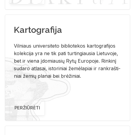
Kartografija
Vil­niaus uni­ver­si­te­to bi­b­lio­te­kos kar­to­gra­fi­jos
ko­lek­ci­ja yra ne tik pati tur­tin­giau­sia Lie­tu­vo­je,
bet ir vie­na įdo­miau­sių Rytų Eu­ro­po­je. Rin­ki­nį
su­da­ro at­la­sai, is­to­ri­niai že­mė­la­piai ir rank­raš­ti­
niai že­mių pla­nai bei brė­ži­niai.
PERŽIŪRĖTI