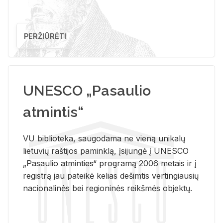
PERŽIŪRĖTI
UNESCO „Pasaulio
atmintis“
VU biblioteka, saugodama ne vieną unikalų
lietuvių raštijos paminklą, įsijungė į UNESCO
„Pasaulio atminties“ programą 2006 metais ir į
registrą jau pateikė kelias dešimtis vertingiausių
nacionalinės bei regioninės reikšmės objektų.