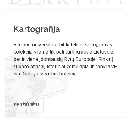
Kartografija
Vil­niaus uni­ver­si­te­to bi­b­lio­te­kos kar­to­gra­fi­jos
ko­lek­ci­ja yra ne tik pati tur­tin­giau­sia Lie­tu­vo­je,
bet ir vie­na įdo­miau­sių Rytų Eu­ro­po­je. Rin­ki­nį
su­da­ro at­la­sai, is­to­ri­niai že­mė­la­piai ir rank­raš­ti­
niai že­mių pla­nai bei brė­ži­niai.
PERŽIŪRĖTI