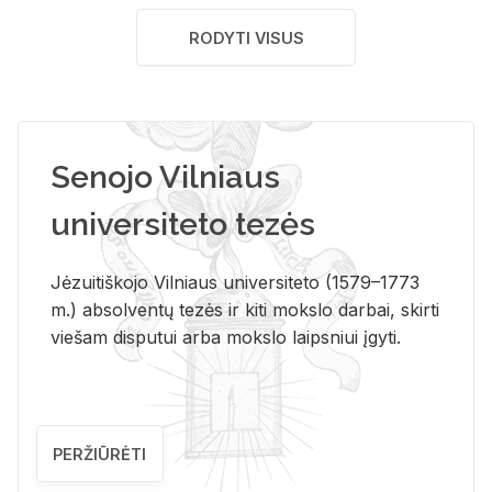
RODYTI VISUS
Senojo Vilniaus
universiteto tezės
Jėzuitiškojo Vilniaus universiteto (1579–1773
m.) absolventų tezės ir kiti mokslo darbai, skirti
viešam disputui arba mokslo laipsniui įgyti.
PERŽIŪRĖTI