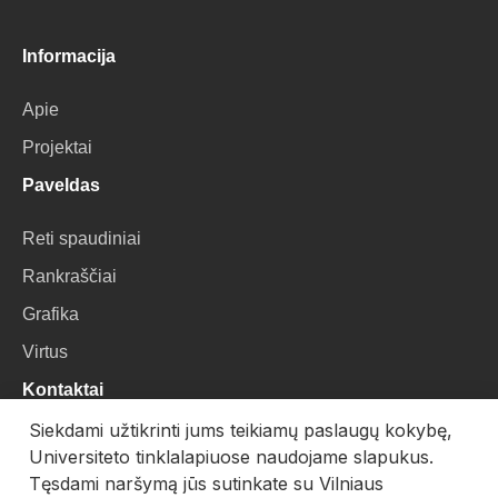
Informacija
Apie
Projektai
Paveldas
Reti spaudiniai
Rankraščiai
Grafika
Virtus
Kontaktai
Siekdami užtikrinti jums teikiamų paslaugų kokybę,
VU Biblioteka
Universiteto tinklalapiuose naudojame slapukus.
Universiteto g. 3, LT-01122, Vilnius
Tęsdami naršymą jūs sutinkate su Vilniaus