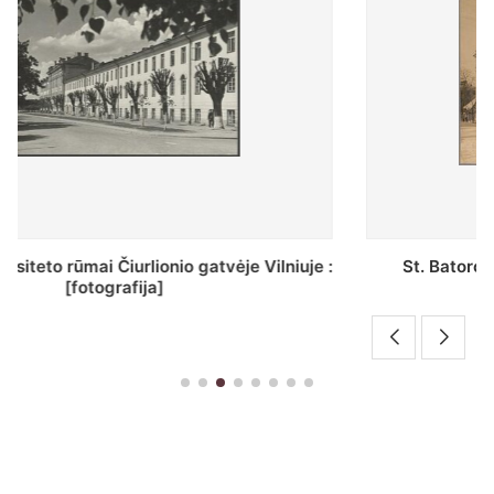
St. Batoro universiteto J. Pilsudskio kolegija :
[fotografija]