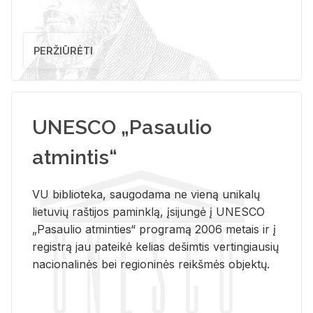
PERŽIŪRĖTI
UNESCO „Pasaulio
atmintis“
VU biblioteka, saugodama ne vieną unikalų
lietuvių raštijos paminklą, įsijungė į UNESCO
„Pasaulio atminties“ programą 2006 metais ir į
registrą jau pateikė kelias dešimtis vertingiausių
nacionalinės bei regioninės reikšmės objektų.