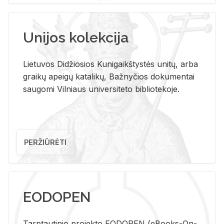
Unijos kolekcija
Lietuvos Didžiosios Kunigaikštystės unitų, arba
graikų apeigų katalikų, Bažnyčios dokumentai
saugomi Vilniaus universiteto bibliotekoje.
PERŽIŪRĖTI
EODOPEN
Tarp­tau­ti­nio pro­jek­to EO­DO­PEN (eBo­oks-On-