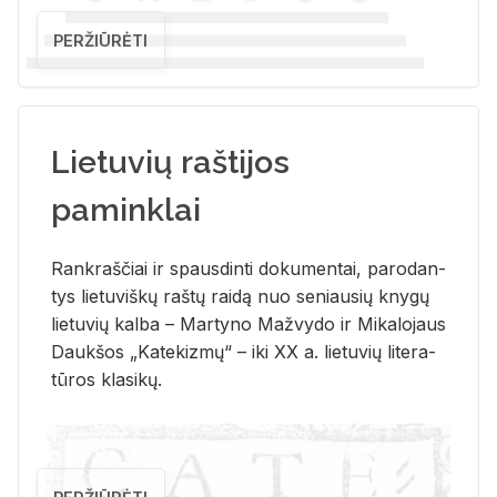
PERŽIŪRĖTI
Lietuvių raštijos
paminklai
Rank­raš­čiai ir spaus­din­ti do­ku­men­tai, pa­ro­dan­
tys lie­tu­viš­kų raš­tų rai­dą nuo se­niau­sių kny­gų
lie­tu­vių kal­ba – Mar­ty­no Ma­žvy­do ir Mi­ka­lo­jaus
Dauk­šos „Ka­te­kiz­mų“ – iki XX a. lie­tu­vių li­te­ra­
tū­ros kla­si­kų.