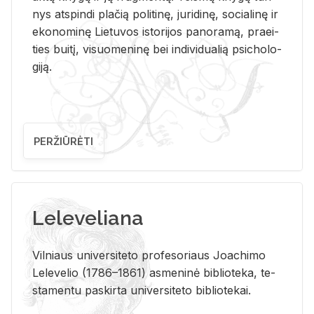
nys at­spin­di pla­čią po­li­ti­nę, ju­ri­di­nę, so­cia­li­nę ir
eko­no­mi­nę Lie­tu­vos is­to­ri­jos pa­no­ra­mą, pra­ei­
ties bui­tį, vi­suo­me­ni­nę bei in­di­vi­dua­lią psi­cho­lo­
gi­ją.
PERŽIŪRĖTI
Leleveliana
Vil­niaus uni­ver­si­te­to pro­fe­so­riaus Jo­a­chi­mo
Le­le­ve­lio (1786–1861) as­me­ni­nė bi­b­lio­te­ka, te­
sta­men­tu pa­skir­ta uni­ver­si­te­to bi­b­lio­te­kai.