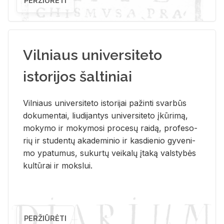
PERŽIŪRĖTI
Vilniaus universiteto
istorijos šaltiniai
Vil­niaus uni­ver­si­te­to is­to­ri­jai pa­žin­ti svar­būs
do­ku­men­tai, liu­di­jan­tys uni­ver­si­te­to įkū­ri­mą,
mo­ky­mo ir mo­ky­mo­si pro­ce­sų rai­dą, pro­fe­so­
rių ir stu­den­tų aka­de­mi­nio ir kas­die­nio gy­ve­ni­
mo ypa­tu­mus, su­kur­tų vei­ka­lų įta­ką vals­ty­bės
kul­tū­rai ir moks­lui.
PERŽIŪRĖTI