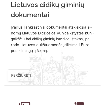
Lietuvos didikų giminių
dokumentai
Įvai­rūs rank­raš­ti­niai do­ku­men­tai at­sklei­džia ži­
no­mų Lie­tu­vos Di­džio­sios Ku­ni­gaikš­tys­tės ku­ni­
gaikš­čių bei di­di­kų gi­mi­nių is­to­ri­jos iš­ta­kas, pa­
ro­do Lie­tu­vos aukš­tuo­me­nės įsi­lie­ji­mą į Eu­ro­
pos kil­min­gų­jų šei­mą.
PERŽIŪRĖTI