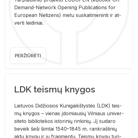
De­mand-Ne­twork Ope­ning Pub­li­ca­tions for
Eu­ro­pe­an Ne­ti­zens) metu su­skait­me­nin­ti ir at­
ver­ti lei­di­niai.
PERŽIŪRĖTI
LDK teismų knygos
Lie­tu­vos Di­džio­sios Ku­ni­gaikš­tys­tės (LDK) teis­
mų kny­gos – vie­nas įdo­miau­sių Vil­niaus uni­ver­
si­te­to bi­b­lio­te­kos is­to­ri­nių rin­ki­nių. Jį su­da­ro
be­veik šeši šim­tai 1540–1845 m. rank­raš­ti­nių
aktų kny­gų ir jų frag­men­tų. Teis­mų kny­gų tu­ri­