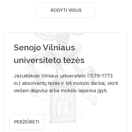
RODYTI VISUS
Senojo Vilniaus
universiteto tezės
Jėzuitiškojo Vilniaus universiteto (1579–1773
m.) absolventų tezės ir kiti mokslo darbai, skirti
viešam disputui arba mokslo laipsniui įgyti.
PERŽIŪRĖTI