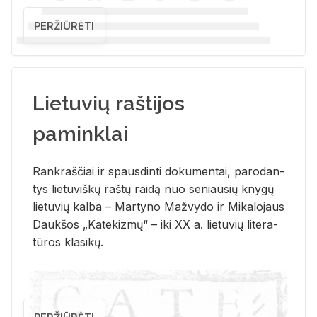
PERŽIŪRĖTI
Lietuvių raštijos
paminklai
Rank­raš­čiai ir spaus­din­ti do­ku­men­tai, pa­ro­dan­
tys lie­tu­viš­kų raš­tų rai­dą nuo se­niau­sių kny­gų
lie­tu­vių kal­ba – Mar­ty­no Ma­žvy­do ir Mi­ka­lo­jaus
Dauk­šos „Ka­te­kiz­mų“ – iki XX a. lie­tu­vių li­te­ra­
tū­ros kla­si­kų.