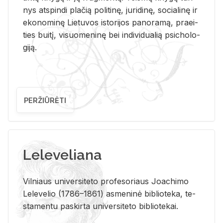
nys at­spin­di pla­čią po­li­ti­nę, ju­ri­di­nę, so­cia­li­nę ir
eko­no­mi­nę Lie­tu­vos is­to­ri­jos pa­no­ra­mą, pra­ei­
ties bui­tį, vi­suo­me­ni­nę bei in­di­vi­dua­lią psi­cho­lo­
gi­ją.
PERŽIŪRĖTI
Leleveliana
Vil­niaus uni­ver­si­te­to pro­fe­so­riaus Jo­a­chi­mo
Le­le­ve­lio (1786–1861) as­me­ni­nė bi­b­lio­te­ka, te­
sta­men­tu pa­skir­ta uni­ver­si­te­to bi­b­lio­te­kai.