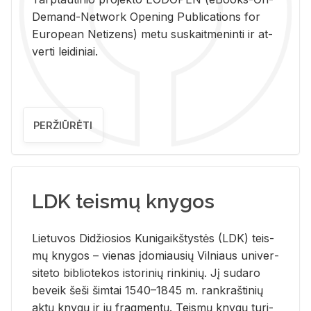
De­mand-Ne­twork Ope­ning Pub­li­ca­tions for
Eu­ro­pe­an Ne­ti­zens) metu su­skait­me­nin­ti ir at­
ver­ti lei­di­niai.
PERŽIŪRĖTI
LDK teismų knygos
Lie­tu­vos Di­džio­sios Ku­ni­gaikš­tys­tės (LDK) teis­
mų kny­gos – vie­nas įdo­miau­sių Vil­niaus uni­ver­
si­te­to bi­b­lio­te­kos is­to­ri­nių rin­ki­nių. Jį su­da­ro
be­veik šeši šim­tai 1540–1845 m. rank­raš­ti­nių
aktų kny­gų ir jų frag­men­tų. Teis­mų kny­gų tu­ri­