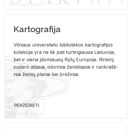
Kartografija
Vil­niaus uni­ver­si­te­to bi­b­lio­te­kos kar­to­gra­fi­jos
ko­lek­ci­ja yra ne tik pati tur­tin­giau­sia Lie­tu­vo­je,
bet ir vie­na įdo­miau­sių Rytų Eu­ro­po­je. Rin­ki­nį
su­da­ro at­la­sai, is­to­ri­niai že­mė­la­piai ir rank­raš­ti­
niai že­mių pla­nai bei brė­ži­niai.
PERŽIŪRĖTI