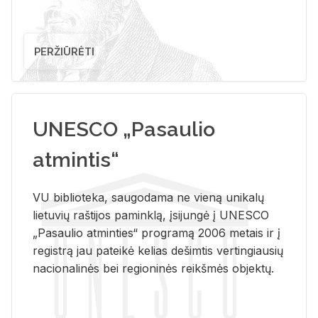
PERŽIŪRĖTI
UNESCO „Pasaulio
atmintis“
VU biblioteka, saugodama ne vieną unikalų
lietuvių raštijos paminklą, įsijungė į UNESCO
„Pasaulio atminties“ programą 2006 metais ir į
registrą jau pateikė kelias dešimtis vertingiausių
nacionalinės bei regioninės reikšmės objektų.