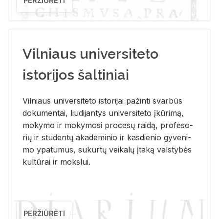
PERŽIŪRĖTI
Vilniaus universiteto
istorijos šaltiniai
Vil­niaus uni­ver­si­te­to is­to­ri­jai pa­žin­ti svar­būs
do­ku­men­tai, liu­di­jan­tys uni­ver­si­te­to įkū­ri­mą,
mo­ky­mo ir mo­ky­mo­si pro­ce­sų rai­dą, pro­fe­so­
rių ir stu­den­tų aka­de­mi­nio ir kas­die­nio gy­ve­ni­
mo ypa­tu­mus, su­kur­tų vei­ka­lų įta­ką vals­ty­bės
kul­tū­rai ir moks­lui.
PERŽIŪRĖTI