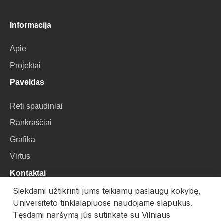
Informacija
Apie
Projektai
Paveldas
Reti spaudiniai
Rankraščiai
Grafika
Virtus
Kontaktai
Siekdami užtikrinti jums teikiamų paslaugų kokybę,
VU Biblioteka
Universiteto tinklalapiuose naudojame slapukus.
Universiteto g. 3, LT-01122, Vilnius
Tęsdami naršymą jūs sutinkate su Vilniaus