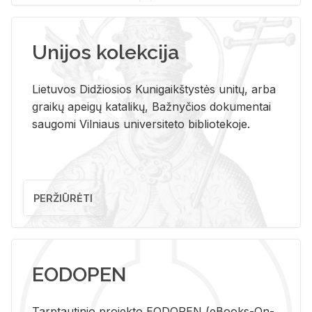
Unijos kolekcija
Lietuvos Didžiosios Kunigaikštystės unitų, arba
graikų apeigų katalikų, Bažnyčios dokumentai
saugomi Vilniaus universiteto bibliotekoje.
PERŽIŪRĖTI
EODOPEN
Tarp­tau­ti­nio pro­jek­to EO­DO­PEN (eBo­oks-On-