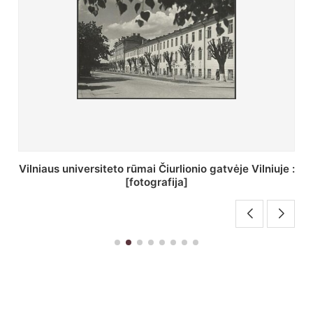
St. Batoro universiteto J. Pilsudskio kolegija :
[fotografija]