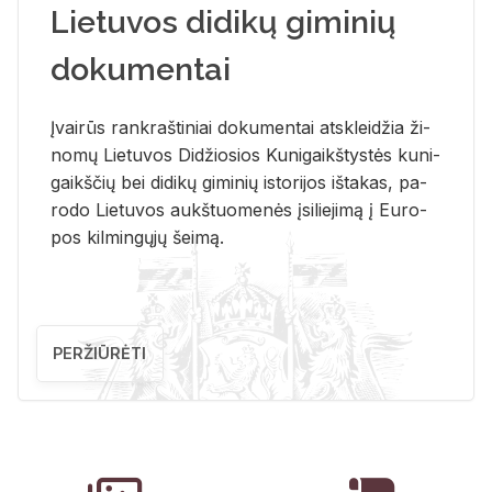
Lietuvos didikų giminių
dokumentai
Įvai­rūs rank­raš­ti­niai do­ku­men­tai at­sklei­džia ži­
no­mų Lie­tu­vos Di­džio­sios Ku­ni­gaikš­tys­tės ku­ni­
gaikš­čių bei di­di­kų gi­mi­nių is­to­ri­jos iš­ta­kas, pa­
ro­do Lie­tu­vos aukš­tuo­me­nės įsi­lie­ji­mą į Eu­ro­
pos kil­min­gų­jų šei­mą.
PERŽIŪRĖTI