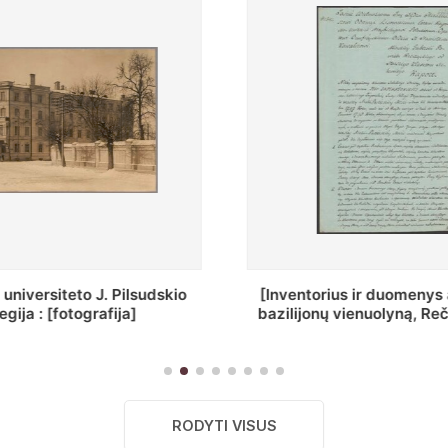
ntorius ir duomenys apie Selcų
„Wiadomośc Połock
ijonų vienuolyną, Rečycos pav.]
Dyecezyi
RODYTI VISUS