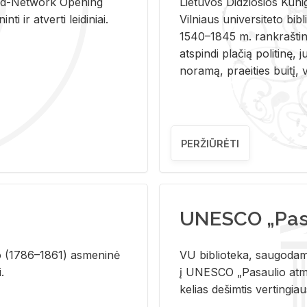
and-Ne­twork Ope­ning
Lie­tu­vos Di­džio­sios Ku­n
i ir at­ver­ti lei­di­niai.
Vil­niaus uni­ver­si­te­to bi­b­
1540–1845 m. rank­raš­ti­ni
at­spin­di pla­čią po­li­ti­nę, j
no­ra­mą, pra­ei­ties bui­tį, vi
PERŽIŪRĖTI
UNESCO „Pasa
­lio (1786–1861) as­me­ni­nė
VU biblioteka, saugodama 
i.
į UNESCO „Pasaulio atmin
kelias dešimtis vertingia