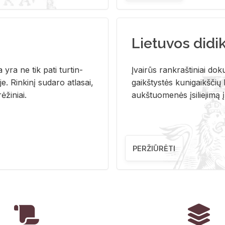
Lietuvos didi
i­ja yra ne tik pati tur­tin­
Įvai­rūs rank­raš­ti­niai do­k
. Rin­ki­nį su­da­ro at­la­sai,
gaikš­tys­tės ku­ni­gaikš­čių b
ė­ži­niai.
aukš­tuo­me­nės įsi­lie­ji­mą 
PERŽIŪRĖTI