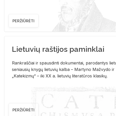
PERŽIŪRĖTI
Lietuvių raštijos paminklai
Rank­raš­čiai ir spaus­din­ti do­ku­men­tai, pa­ro­dan­tys lie­t
se­niau­sių kny­gų lie­tu­vių kal­ba – Mar­ty­no Ma­žvy­do ir
„Ka­te­kiz­mų“ – iki XX a. lie­tu­vių li­te­ra­tū­ros kla­si­kų.
PERŽIŪRĖTI