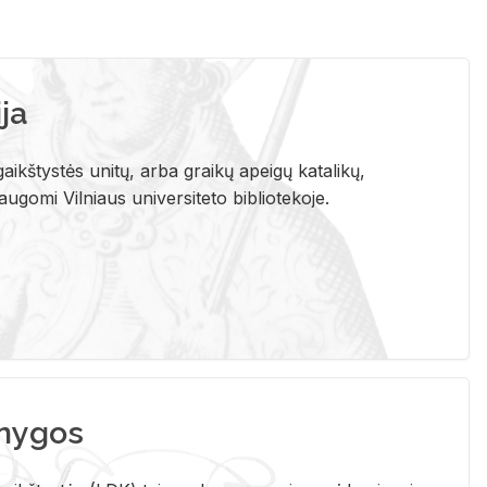
ja
aikštystės unitų, arba graikų apeigų katalikų,
gomi Vilniaus universiteto bibliotekoje.
nygos