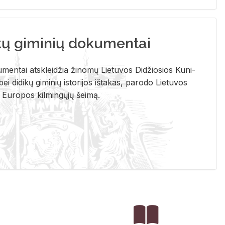
kų giminių dokumentai
u­men­tai at­sklei­džia ži­no­mų Lie­tu­vos Di­džio­sios Ku­ni­
ei di­di­kų gi­mi­nių is­to­ri­jos iš­ta­kas, pa­ro­do Lie­tu­vos
į Eu­ro­pos kil­min­gų­jų šei­mą.