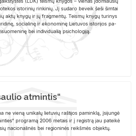
i­gaikš­tys­tės (LDK) teis­mų kny­gos – vie­nas įdo­miau­sių
lio­te­kos is­to­ri­nių rin­ki­nių. Jį su­da­ro be­veik šeši šim­tai
ų aktų kny­gų ir jų frag­men­tų. Teis­mų kny­gų tu­ri­nys
u­ri­di­nę, so­cia­li­nę ir eko­no­mi­nę Lie­tu­vos is­to­ri­jos pa­
­suo­me­ni­nę bei in­di­vi­dua­lią psi­cho­lo­gi­ją.
ulio atmintis“
ne vieną unikalų lietuvių raštijos paminklą, įsijungė
ties“ programą 2006 metais ir į registrą jau pateikė
usių nacionalinės bei regioninės reikšmės objektų.