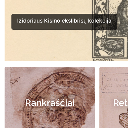
Rankraščiai
Ret