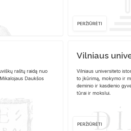
PERŽIŪRĖTI
Vilniaus univer
u­viš­kų raš­tų rai­dą nuo
Vil­niaus uni­ver­si­te­to is­to
 Mi­ka­lo­jaus Dauk­šos
to įkū­ri­mą, mo­ky­mo ir mo
de­mi­nio ir kas­die­nio gy­v
tū­rai ir moks­lui.
PERŽIŪRĖTI