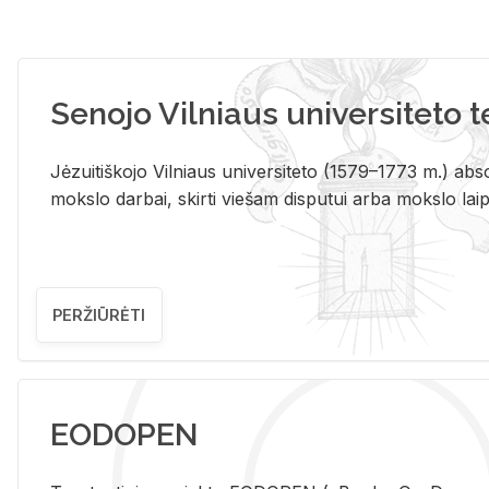
Senojo Vilniaus universiteto 
Jėzuitiškojo Vilniaus universiteto (1579–1773 m.) absol
mokslo darbai, skirti viešam disputui arba mokslo laips
PERŽIŪRĖTI
EODOPEN