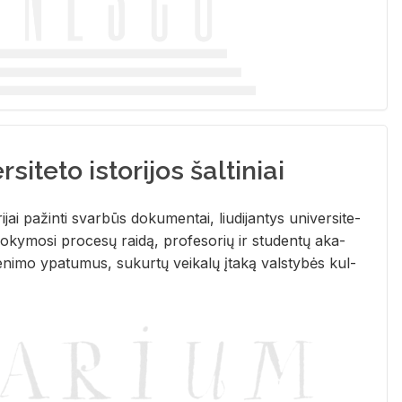
siteto istorijos šaltiniai
­ri­jai pa­žin­ti svar­būs do­ku­men­tai, liu­di­jan­tys uni­ver­si­te­
­ky­mo­si pro­ce­sų rai­dą, pro­fe­so­rių ir stu­den­tų aka­
e­ni­mo ypa­tu­mus, su­kur­tų vei­ka­lų įta­ką vals­ty­bės kul­