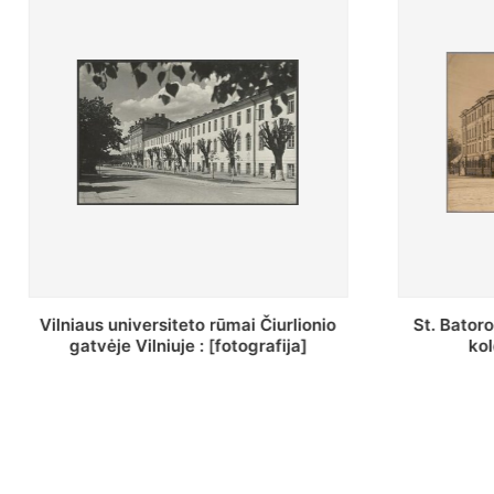
o
St. Batoro universiteto J. Pilsudskio
[Inve
kolegija : [fotografija]
bazil