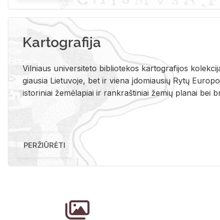
Kartografija
Vil­niaus uni­ver­si­te­to bi­b­lio­te­kos kar­to­gra­fi­jos ko­lek­c
giau­sia Lie­tu­vo­je, bet ir vie­na įdo­miau­sių Rytų Eu­ro­po­je
is­to­ri­niai že­mė­la­piai ir rank­raš­ti­niai že­mių pla­nai bei br
PERŽIŪRĖTI