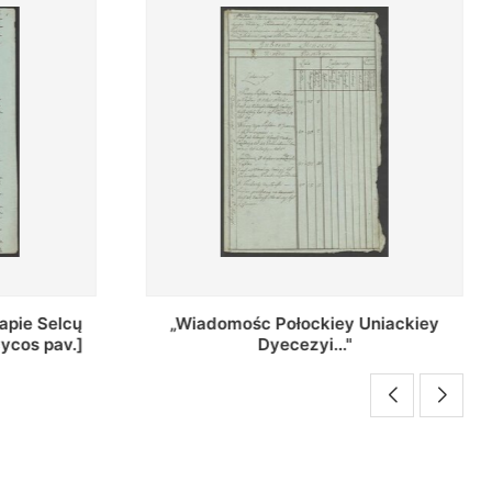
iey Uniackiey
Regestr Parochow Dekanatu
..."
Brzeskiego