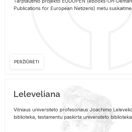
Tarp­tau­ti­nio pro­jek­to EO­DO­PEN (eBo­oks-On-De­m
Pub­li­ca­tions for Eu­ro­pe­an Ne­ti­zens) metu su­skait­me­nin­t
PERŽIŪRĖTI
Leleveliana
Vil­niaus uni­ver­si­te­to pro­fe­so­riaus Jo­a­chi­mo Le­le­ve
bi­b­lio­te­ka, te­sta­men­tu pa­skir­ta uni­ver­si­te­to bi­b­lio­te­ka