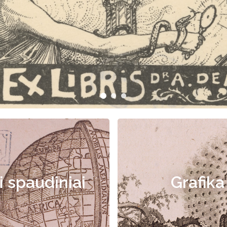
i spaudiniai
Grafika