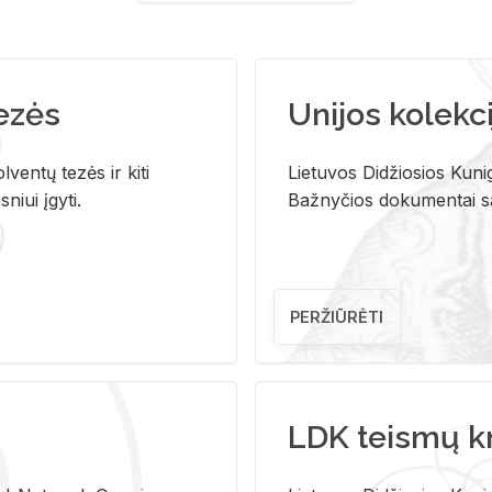
tezės
Unijos kolekci
ventų tezės ir kiti
Lietuvos Didžiosios Kunig
niui įgyti.
Bažnyčios dokumentai sau
PERŽIŪRĖTI
LDK teismų k