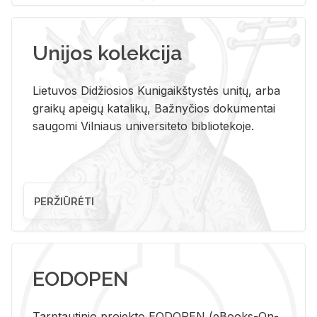
Unijos kolekcija
Lietuvos Didžiosios Kunigaikštystės unitų, arba
graikų apeigų katalikų, Bažnyčios dokumentai
saugomi Vilniaus universiteto bibliotekoje.
PERŽIŪRĖTI
EODOPEN
Tarp­tau­ti­nio pro­jek­to EO­DO­PEN (eBo­oks-On-