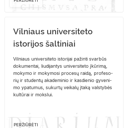
PERŽIŪRĖTI
Vilniaus universiteto
istorijos šaltiniai
Vil­niaus uni­ver­si­te­to is­to­ri­jai pa­žin­ti svar­būs
do­ku­men­tai, liu­di­jan­tys uni­ver­si­te­to įkū­ri­mą,
mo­ky­mo ir mo­ky­mo­si pro­ce­sų rai­dą, pro­fe­so­
rių ir stu­den­tų aka­de­mi­nio ir kas­die­nio gy­ve­ni­
mo ypa­tu­mus, su­kur­tų vei­ka­lų įta­ką vals­ty­bės
kul­tū­rai ir moks­lui.
PERŽIŪRĖTI