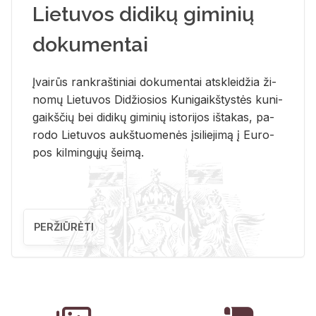
Lietuvos didikų giminių
dokumentai
Įvai­rūs rank­raš­ti­niai do­ku­men­tai at­sklei­džia ži­
no­mų Lie­tu­vos Di­džio­sios Ku­ni­gaikš­tys­tės ku­ni­
gaikš­čių bei di­di­kų gi­mi­nių is­to­ri­jos iš­ta­kas, pa­
ro­do Lie­tu­vos aukš­tuo­me­nės įsi­lie­ji­mą į Eu­ro­
pos kil­min­gų­jų šei­mą.
PERŽIŪRĖTI