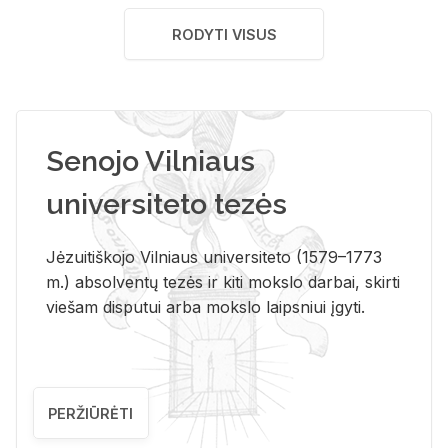
RODYTI VISUS
Senojo Vilniaus
universiteto tezės
Jėzuitiškojo Vilniaus universiteto (1579–1773
m.) absolventų tezės ir kiti mokslo darbai, skirti
viešam disputui arba mokslo laipsniui įgyti.
PERŽIŪRĖTI