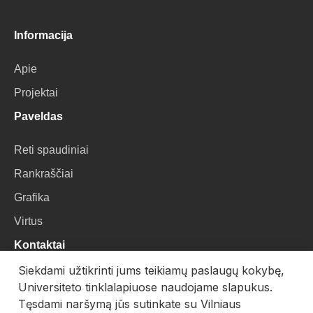
Informacija
Apie
Projektai
Paveldas
Reti spaudiniai
Rankraščiai
Grafika
Virtus
Kontaktai
Siekdami užtikrinti jums teikiamų paslaugų kokybę,
VU Biblioteka
Universiteto tinklalapiuose naudojame slapukus.
Universiteto g. 3, LT-01122, Vilnius
Tęsdami naršymą jūs sutinkate su Vilniaus