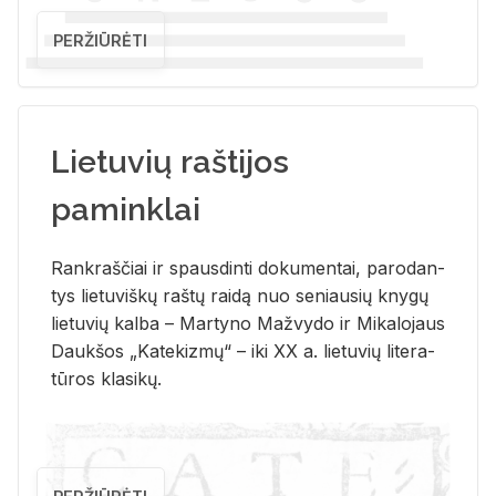
PERŽIŪRĖTI
Lietuvių raštijos
paminklai
Rank­raš­čiai ir spaus­din­ti do­ku­men­tai, pa­ro­dan­
tys lie­tu­viš­kų raš­tų rai­dą nuo se­niau­sių kny­gų
lie­tu­vių kal­ba – Mar­ty­no Ma­žvy­do ir Mi­ka­lo­jaus
Dauk­šos „Ka­te­kiz­mų“ – iki XX a. lie­tu­vių li­te­ra­
tū­ros kla­si­kų.