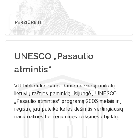
PERŽIŪRĖTI
UNESCO „Pasaulio
atmintis“
VU biblioteka, saugodama ne vieną unikalų
lietuvių raštijos paminklą, įsijungė į UNESCO
„Pasaulio atminties“ programą 2006 metais ir į
registrą jau pateikė kelias dešimtis vertingiausių
nacionalinės bei regioninės reikšmės objektų.