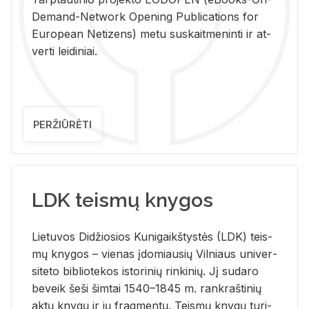
De­mand-Ne­twork Ope­ning Pub­li­ca­tions for
Eu­ro­pe­an Ne­ti­zens) metu su­skait­me­nin­ti ir at­
ver­ti lei­di­niai.
PERŽIŪRĖTI
LDK teismų knygos
Lie­tu­vos Di­džio­sios Ku­ni­gaikš­tys­tės (LDK) teis­
mų kny­gos – vie­nas įdo­miau­sių Vil­niaus uni­ver­
si­te­to bi­b­lio­te­kos is­to­ri­nių rin­ki­nių. Jį su­da­ro
be­veik šeši šim­tai 1540–1845 m. rank­raš­ti­nių
aktų kny­gų ir jų frag­men­tų. Teis­mų kny­gų tu­ri­