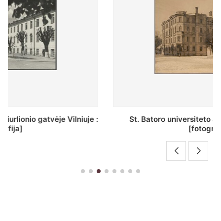
St. Batoro universiteto J. Pilsudskio kolegija :
[fotografija]