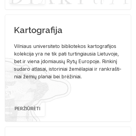
Kartografija
Vil­niaus uni­ver­si­te­to bi­b­lio­te­kos kar­to­gra­fi­jos
ko­lek­ci­ja yra ne tik pati tur­tin­giau­sia Lie­tu­vo­je,
bet ir vie­na įdo­miau­sių Rytų Eu­ro­po­je. Rin­ki­nį
su­da­ro at­la­sai, is­to­ri­niai že­mė­la­piai ir rank­raš­ti­
niai že­mių pla­nai bei brė­ži­niai.
PERŽIŪRĖTI