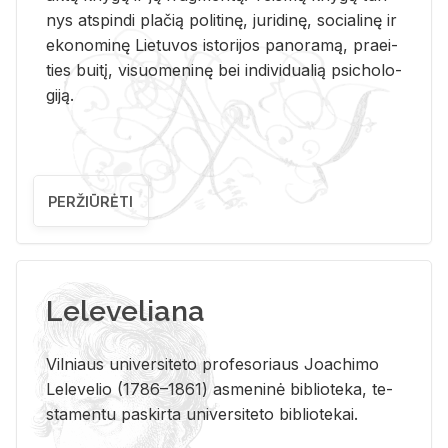
nys at­spin­di pla­čią po­li­ti­nę, ju­ri­di­nę, so­cia­li­nę ir
eko­no­mi­nę Lie­tu­vos is­to­ri­jos pa­no­ra­mą, pra­ei­
ties bui­tį, vi­suo­me­ni­nę bei in­di­vi­dua­lią psi­cho­lo­
gi­ją.
PERŽIŪRĖTI
Leleveliana
Vil­niaus uni­ver­si­te­to pro­fe­so­riaus Jo­a­chi­mo
Le­le­ve­lio (1786–1861) as­me­ni­nė bi­b­lio­te­ka, te­
sta­men­tu pa­skir­ta uni­ver­si­te­to bi­b­lio­te­kai.