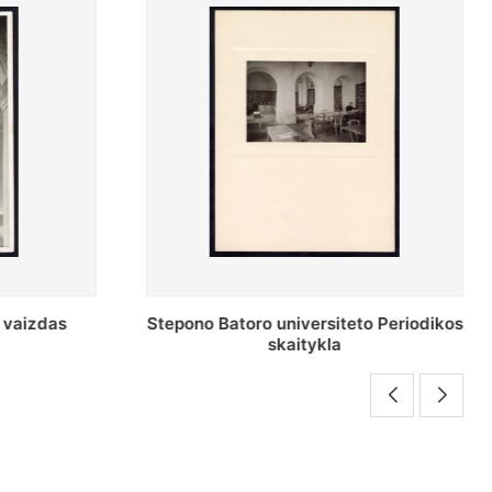
o Periodikos
Periodikos skaitykla Stepono Batoro
universiteto bibliotekoje