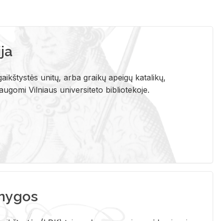
ja
aikštystės unitų, arba graikų apeigų katalikų,
gomi Vilniaus universiteto bibliotekoje.
nygos