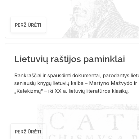
PERŽIŪRĖTI
Lietuvių raštijos paminklai
Rank­raš­čiai ir spaus­din­ti do­ku­men­tai, pa­ro­dan­tys lie­t
se­niau­sių kny­gų lie­tu­vių kal­ba – Mar­ty­no Ma­žvy­do ir
„Ka­te­kiz­mų“ – iki XX a. lie­tu­vių li­te­ra­tū­ros kla­si­kų.
PERŽIŪRĖTI