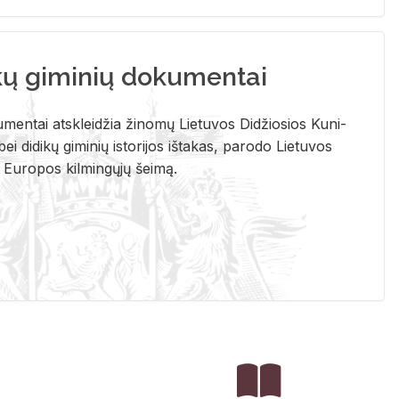
kų giminių dokumentai
u­men­tai at­sklei­džia ži­no­mų Lie­tu­vos Di­džio­sios Ku­ni­
ei di­di­kų gi­mi­nių is­to­ri­jos iš­ta­kas, pa­ro­do Lie­tu­vos
į Eu­ro­pos kil­min­gų­jų šei­mą.