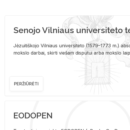
Senojo Vilniaus universiteto 
Jėzuitiškojo Vilniaus universiteto (1579–1773 m.) absol
mokslo darbai, skirti viešam disputui arba mokslo laips
PERŽIŪRĖTI
EODOPEN