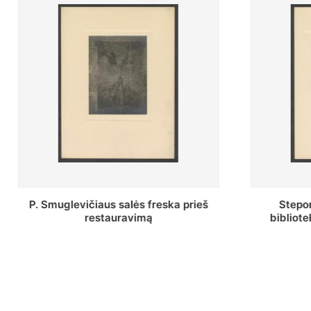
Stepono Batoro universiteto
Baltosio
bibliotekos Profesorių skaitykla