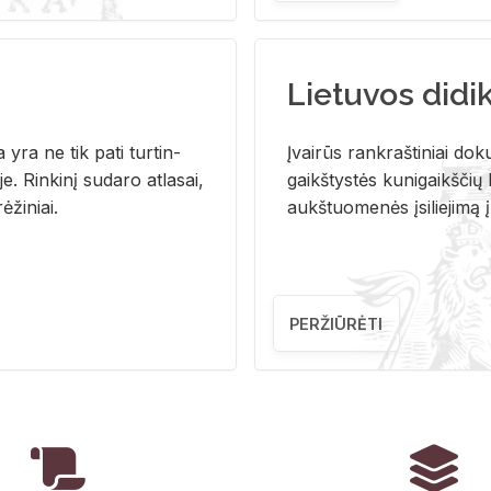
Lietuvos didi
i­ja yra ne tik pati tur­tin­
Įvai­rūs rank­raš­ti­niai do­k
. Rin­ki­nį su­da­ro at­la­sai,
gaikš­tys­tės ku­ni­gaikš­čių b
ė­ži­niai.
aukš­tuo­me­nės įsi­lie­ji­mą 
PERŽIŪRĖTI