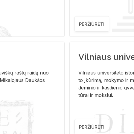
PERŽIŪRĖTI
Vilniaus univer
u­viš­kų raš­tų rai­dą nuo
Vil­niaus uni­ver­si­te­to is­to
 Mi­ka­lo­jaus Dauk­šos
to įkū­ri­mą, mo­ky­mo ir mo
de­mi­nio ir kas­die­nio gy­v
tū­rai ir moks­lui.
PERŽIŪRĖTI