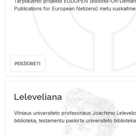
Tarp­tau­ti­nio pro­jek­to EO­DO­PEN (eBo­oks-On-De­m
Pub­li­ca­tions for Eu­ro­pe­an Ne­ti­zens) metu su­skait­me­nin­t
PERŽIŪRĖTI
Leleveliana
Vil­niaus uni­ver­si­te­to pro­fe­so­riaus Jo­a­chi­mo Le­le­ve
bi­b­lio­te­ka, te­sta­men­tu pa­skir­ta uni­ver­si­te­to bi­b­lio­te­ka