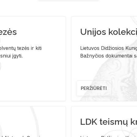
tezės
Unijos kolekci
ventų tezės ir kiti
Lietuvos Didžiosios Kunig
niui įgyti.
Bažnyčios dokumentai sau
PERŽIŪRĖTI
LDK teismų k