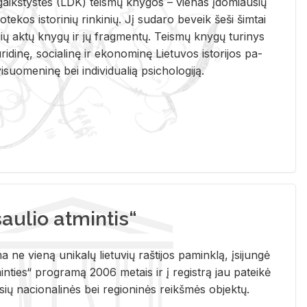
i­gaikš­tys­tės (LDK) teis­mų kny­gos – vie­nas įdo­miau­sių
lio­te­kos is­to­ri­nių rin­ki­nių. Jį su­da­ro be­veik šeši šim­tai
ų aktų kny­gų ir jų frag­men­tų. Teis­mų kny­gų tu­ri­nys
u­ri­di­nę, so­cia­li­nę ir eko­no­mi­nę Lie­tu­vos is­to­ri­jos pa­
­suo­me­ni­nę bei in­di­vi­dua­lią psi­cho­lo­gi­ją.
ulio atmintis“
ne vieną unikalų lietuvių raštijos paminklą, įsijungė
ties“ programą 2006 metais ir į registrą jau pateikė
usių nacionalinės bei regioninės reikšmės objektų.