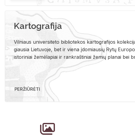
Kartografija
Vil­niaus uni­ver­si­te­to bi­b­lio­te­kos kar­to­gra­fi­jos ko­lek­c
giau­sia Lie­tu­vo­je, bet ir vie­na įdo­miau­sių Rytų Eu­ro­po­je
is­to­ri­niai že­mė­la­piai ir rank­raš­ti­niai že­mių pla­nai bei br
PERŽIŪRĖTI