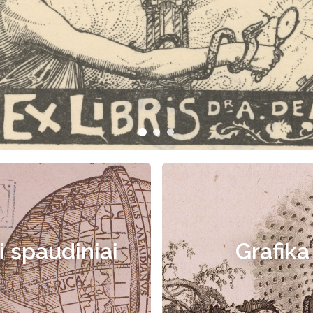
i spaudiniai
Grafika