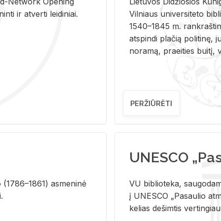
and-Ne­twork Ope­ning
Lie­tu­vos Di­džio­sios Ku­n
i ir at­ver­ti lei­di­niai.
Vil­niaus uni­ver­si­te­to bi­b­
1540–1845 m. rank­raš­ti­ni
at­spin­di pla­čią po­li­ti­nę, j
no­ra­mą, pra­ei­ties bui­tį, vi
PERŽIŪRĖTI
UNESCO „Pasa
­lio (1786–1861) as­me­ni­nė
VU biblioteka, saugodama 
i.
į UNESCO „Pasaulio atmin
kelias dešimtis vertingia