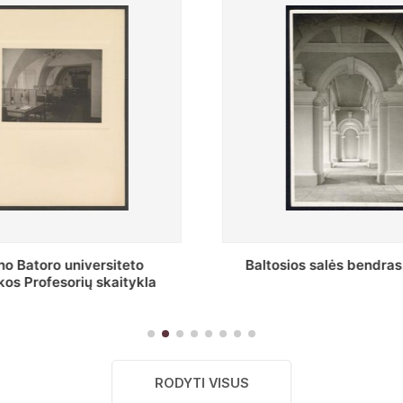
s salės bendras vaizdas
Stepono Batoro universitet
skaitykla
RODYTI VISUS