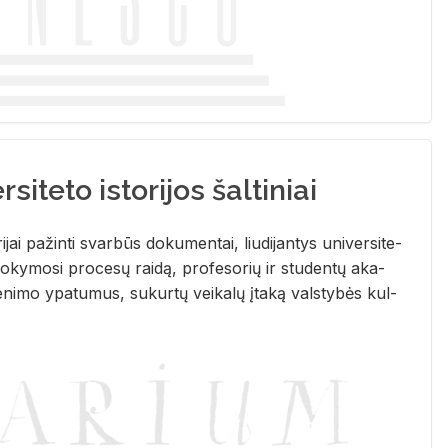
siteto istorijos šaltiniai
­ri­jai pa­žin­ti svar­būs do­ku­men­tai, liu­di­jan­tys uni­ver­si­te­
­ky­mo­si pro­ce­sų rai­dą, pro­fe­so­rių ir stu­den­tų aka­
e­ni­mo ypa­tu­mus, su­kur­tų vei­ka­lų įta­ką vals­ty­bės kul­