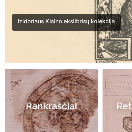
Rankraščiai
Ret