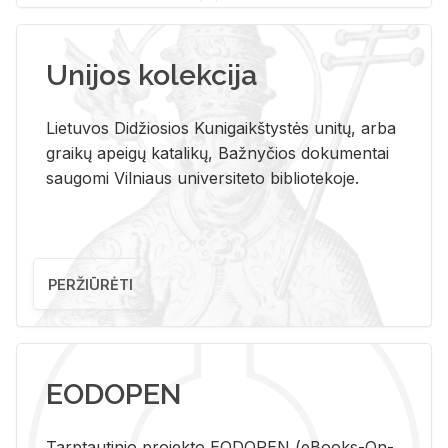
Unijos kolekcija
Lietuvos Didžiosios Kunigaikštystės unitų, arba
graikų apeigų katalikų, Bažnyčios dokumentai
saugomi Vilniaus universiteto bibliotekoje.
PERŽIŪRĖTI
EODOPEN
Tarp­tau­ti­nio pro­jek­to EO­DO­PEN (eBo­oks-On-