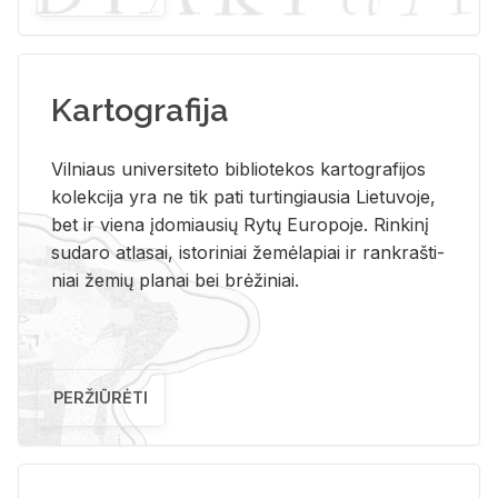
Kartografija
Vil­niaus uni­ver­si­te­to bi­b­lio­te­kos kar­to­gra­fi­jos
ko­lek­ci­ja yra ne tik pati tur­tin­giau­sia Lie­tu­vo­je,
bet ir vie­na įdo­miau­sių Rytų Eu­ro­po­je. Rin­ki­nį
su­da­ro at­la­sai, is­to­ri­niai že­mė­la­piai ir rank­raš­ti­
niai že­mių pla­nai bei brė­ži­niai.
PERŽIŪRĖTI