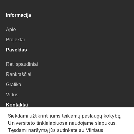
Informacija
Apie
Projektai
Paveldas
Reti spaudiniai
Rankraščiai
Grafika
Virtus
Kontaktai
Siekdami užtikrinti jums teikiamų paslaugų kokybę,
VU Biblioteka
Universiteto tinklalapiuose naudojame slapukus.
Universiteto g. 3, LT-01122, Vilnius
Tęsdami naršymą jūs sutinkate su Vilniaus