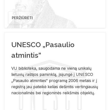
PERŽIŪRĖTI
UNESCO „Pasaulio
atmintis“
VU biblioteka, saugodama ne vieną unikalų
lietuvių raštijos paminklą, įsijungė į UNESCO
„Pasaulio atminties“ programą 2006 metais ir į
registrą jau pateikė kelias dešimtis vertingiausių
nacionalinės bei regioninės reikšmės objektų.