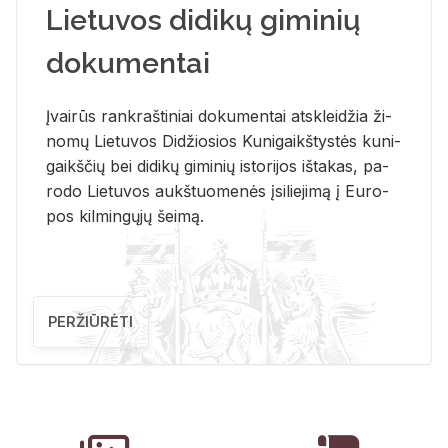
Lietuvos didikų giminių
dokumentai
Įvai­rūs rank­raš­ti­niai do­ku­men­tai at­sklei­džia ži­
no­mų Lie­tu­vos Di­džio­sios Ku­ni­gaikš­tys­tės ku­ni­
gaikš­čių bei di­di­kų gi­mi­nių is­to­ri­jos iš­ta­kas, pa­
ro­do Lie­tu­vos aukš­tuo­me­nės įsi­lie­ji­mą į Eu­ro­
pos kil­min­gų­jų šei­mą.
PERŽIŪRĖTI