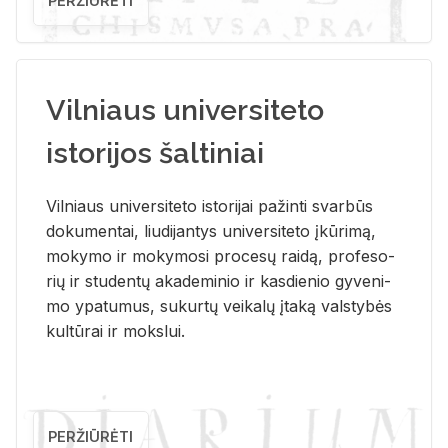
PERŽIŪRĖTI
Vilniaus universiteto
istorijos šaltiniai
Vil­niaus uni­ver­si­te­to is­to­ri­jai pa­žin­ti svar­būs
do­ku­men­tai, liu­di­jan­tys uni­ver­si­te­to įkū­ri­mą,
mo­ky­mo ir mo­ky­mo­si pro­ce­sų rai­dą, pro­fe­so­
rių ir stu­den­tų aka­de­mi­nio ir kas­die­nio gy­ve­ni­
mo ypa­tu­mus, su­kur­tų vei­ka­lų įta­ką vals­ty­bės
kul­tū­rai ir moks­lui.
PERŽIŪRĖTI