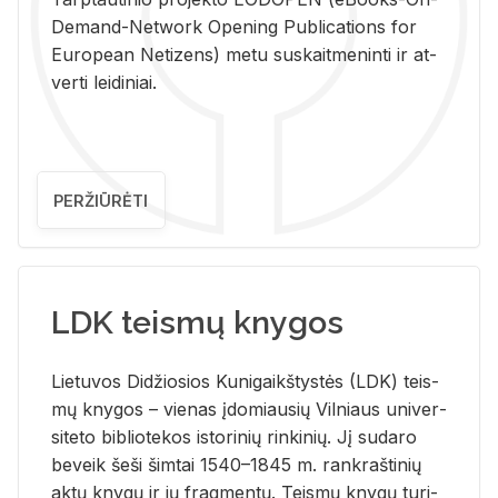
De­mand-Ne­twork Ope­ning Pub­li­ca­tions for
Eu­ro­pe­an Ne­ti­zens) metu su­skait­me­nin­ti ir at­
ver­ti lei­di­niai.
PERŽIŪRĖTI
LDK teismų knygos
Lie­tu­vos Di­džio­sios Ku­ni­gaikš­tys­tės (LDK) teis­
mų kny­gos – vie­nas įdo­miau­sių Vil­niaus uni­ver­
si­te­to bi­b­lio­te­kos is­to­ri­nių rin­ki­nių. Jį su­da­ro
be­veik šeši šim­tai 1540–1845 m. rank­raš­ti­nių
aktų kny­gų ir jų frag­men­tų. Teis­mų kny­gų tu­ri­