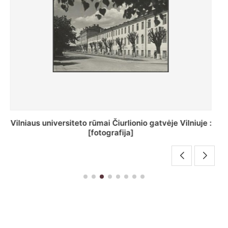
St. Batoro universiteto J. Pilsudskio kolegija :
[fotografija]