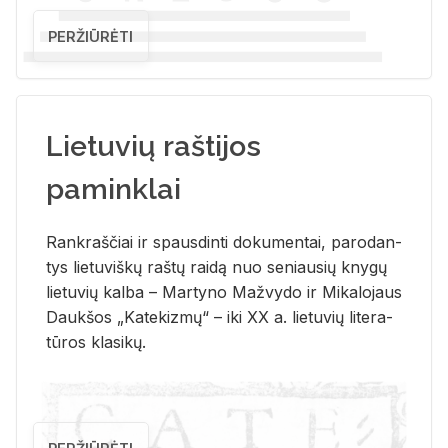
PERŽIŪRĖTI
Lietuvių raštijos
paminklai
Rank­raš­čiai ir spaus­din­ti do­ku­men­tai, pa­ro­dan­
tys lie­tu­viš­kų raš­tų rai­dą nuo se­niau­sių kny­gų
lie­tu­vių kal­ba – Mar­ty­no Ma­žvy­do ir Mi­ka­lo­jaus
Dauk­šos „Ka­te­kiz­mų“ – iki XX a. lie­tu­vių li­te­ra­
tū­ros kla­si­kų.