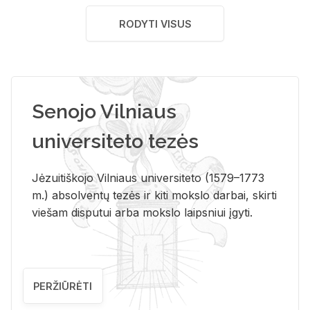
RODYTI VISUS
Senojo Vilniaus
universiteto tezės
Jėzuitiškojo Vilniaus universiteto (1579–1773
m.) absolventų tezės ir kiti mokslo darbai, skirti
viešam disputui arba mokslo laipsniui įgyti.
PERŽIŪRĖTI