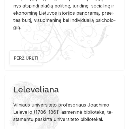
nys at­spin­di pla­čią po­li­ti­nę, ju­ri­di­nę, so­cia­li­nę ir
eko­no­mi­nę Lie­tu­vos is­to­ri­jos pa­no­ra­mą, pra­ei­
ties bui­tį, vi­suo­me­ni­nę bei in­di­vi­dua­lią psi­cho­lo­
gi­ją.
PERŽIŪRĖTI
Leleveliana
Vil­niaus uni­ver­si­te­to pro­fe­so­riaus Jo­a­chi­mo
Le­le­ve­lio (1786–1861) as­me­ni­nė bi­b­lio­te­ka, te­
sta­men­tu pa­skir­ta uni­ver­si­te­to bi­b­lio­te­kai.